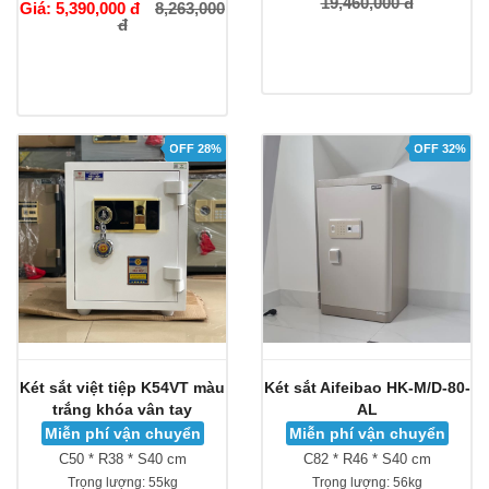
19,460,000 đ
Giá: 5,390,000 đ
8,263,000
đ
OFF 28%
OFF 32%
Két sắt việt tiệp K54VT màu
Két sắt Aifeibao HK-M/D-80-
trắng khóa vân tay
AL
Miễn phí vận chuyển
Miễn phí vận chuyển
C50 * R38 * S40 cm
C82 * R46 * S40 cm
Trọng lượng:
55kg
Trọng lượng:
56kg