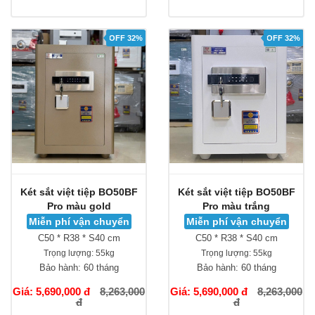
OFF 32%
OFF 32%
Két sắt việt tiệp BO50BF
Két sắt việt tiệp BO50BF
Pro màu gold
Pro màu trắng
Miễn phí vận chuyển
Miễn phí vận chuyển
C50 * R38 * S40 cm
C50 * R38 * S40 cm
Trọng lượng:
55kg
Trọng lượng:
55kg
Bảo hành:
60 tháng
Bảo hành:
60 tháng
Giá: 5,690,000 đ
8,263,000
Giá: 5,690,000 đ
8,263,000
đ
đ