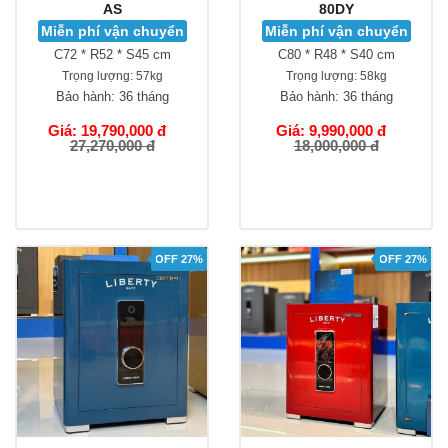
AS
80DY
Miễn phí vận chuyển
Miễn phí vận chuyển
C72 * R52 * S45 cm
C80 * R48 * S40 cm
Trọng lượng:
57kg
Trọng lượng:
58kg
Bảo hành:
36 tháng
Bảo hành:
36 tháng
Giá: 19,790,000 đ
Giá: 9,990,000 đ
27,270,000 đ
18,000,000 đ
OFF 27%
OFF 27%