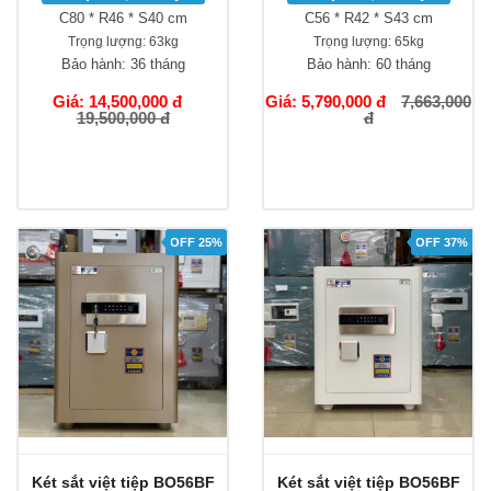
C80 * R46 * S40 cm
C56 * R42 * S43 cm
Trọng lượng:
63kg
Trọng lượng:
65kg
Bảo hành:
36 tháng
Bảo hành:
60 tháng
Giá: 14,500,000 đ
Giá: 5,790,000 đ
7,663,000
19,500,000 đ
đ
OFF 25%
OFF 37%
Két sắt việt tiệp BO56BF
Két sắt việt tiệp BO56BF