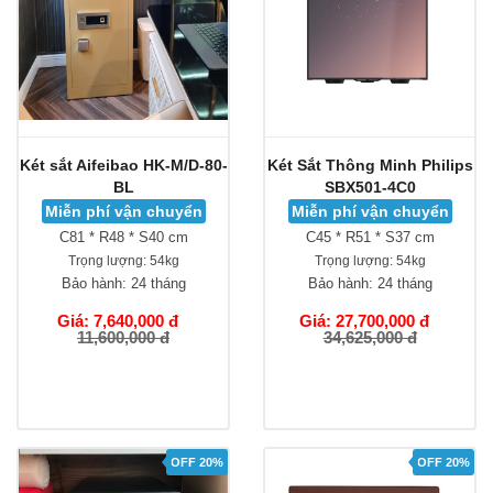
Két sắt Aifeibao HK-M/D-80-
Két Sắt Thông Minh Philips
BL
SBX501-4C0
Miễn phí vận chuyển
Miễn phí vận chuyển
C81 * R48 * S40 cm
C45 * R51 * S37 cm
Trọng lượng:
54kg
Trọng lượng:
54kg
Bảo hành:
24 tháng
Bảo hành:
24 tháng
Giá: 7,640,000 đ
Giá: 27,700,000 đ
11,600,000 đ
34,625,000 đ
OFF 20%
OFF 20%