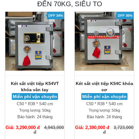
ĐẾN 70KG, SIÊU TO
OFF 34%
OFF 36%
Két sắt việt tiệp K54VT
Két sắt việt tiệp K54C khóa
khóa vân tay
cơ
Miễn phí vận chuyển
Miễn phí vận chuyển
C50 * R38 * S40 cm
C50 * R38 * S40 cm
Trọng lượng:
50kg
Trọng lượng:
50kg
Bảo hành:
24 tháng
Bảo hành:
24 tháng
Giá: 3,290,000 đ
4,943,000
Giá: 2,390,000 đ
3,723,000
đ
đ