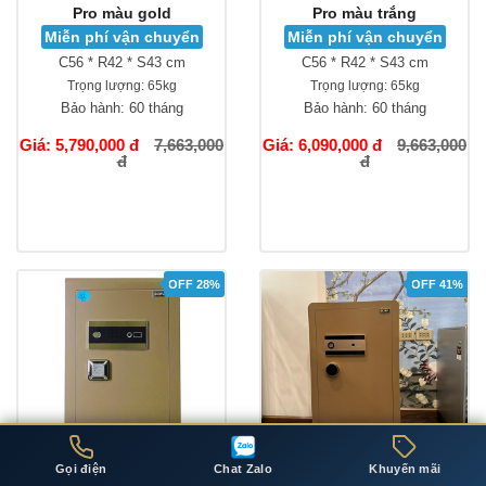
Pro màu gold
Pro màu trắng
Miễn phí vận chuyển
Miễn phí vận chuyển
C56 * R42 * S43 cm
C56 * R42 * S43 cm
Trọng lượng:
65kg
Trọng lượng:
65kg
Bảo hành:
60 tháng
Bảo hành:
60 tháng
Giá: 5,790,000 đ
7,663,000
Giá: 6,090,000 đ
9,663,000
đ
đ
OFF 28%
OFF 41%
Gọi điện
Chat Zalo
Khuyến mãi