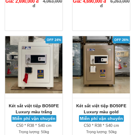
Giá: 2,690,000 đ
4,063,000
Giá: 4,690,000 đ
6,263,000
đ
đ
OFF 24%
OFF 26%
Két sắt việt tiệp BO50FE
Két sắt việt tiệp BO50FE
Luxury màu trắng
Luxury màu gold
Miễn phí vận chuyển
Miễn phí vận chuyển
C50 * R38 * S40 cm
C50 * R38 * S40 cm
Trọng lượng:
50kg
Trọng lượng:
50kg