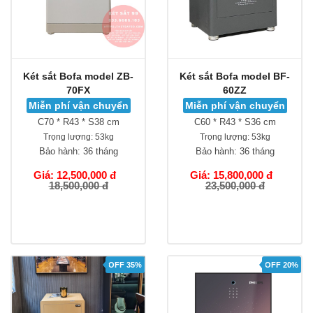
Két sắt Bofa model ZB-
Két sắt Bofa model BF-
70FX
60ZZ
Miễn phí vận chuyển
Miễn phí vận chuyển
C70 * R43 * S38 cm
C60 * R43 * S36 cm
Trọng lượng:
53kg
Trọng lượng:
53kg
Bảo hành:
36 tháng
Bảo hành:
36 tháng
Giá: 12,500,000 đ
Giá: 15,800,000 đ
18,500,000 đ
23,500,000 đ
OFF 35%
OFF 20%