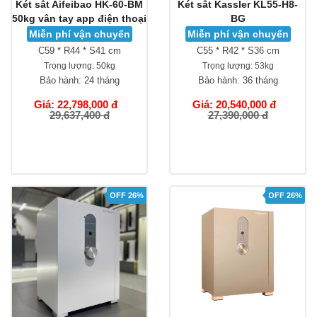
Két sắt Aifeibao HK-60-BM
Két sắt Kassler KL55-H8-
50kg vân tay app điện thoại
BG
Miễn phí vận chuyển
Miễn phí vận chuyển
C59 * R44 * S41 cm
C55 * R42 * S36 cm
Trọng lượng:
50kg
Trọng lượng:
53kg
Bảo hành:
24 tháng
Bảo hành:
36 tháng
Giá: 22,798,000 đ
Giá: 20,540,000 đ
29,637,400 đ
27,390,000 đ
OFF 26%
OFF 26%