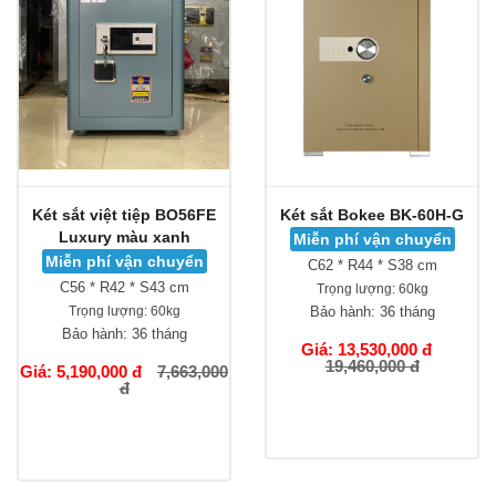
Két sắt việt tiệp BO56FE
Két sắt Bokee BK-60H-G
Luxury màu xanh
Miễn phí vận chuyển
Miễn phí vận chuyển
C62 * R44 * S38 cm
C56 * R42 * S43 cm
Trọng lượng:
60kg
Trọng lượng:
60kg
Bảo hành:
36 tháng
Bảo hành:
36 tháng
Giá: 13,530,000 đ
19,460,000 đ
Giá: 5,190,000 đ
7,663,000
đ