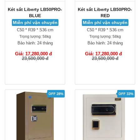
Két sắt Liberty LB50PRO-
Két sắt Liberty LB50PRO-
BLUE
RED
Miễn phí vận chuyển
Miễn phí vận chuyển
C50 * R39 * S36 cm
C50 * R39 * S36 cm
Trọng lượng:
58kg
Trọng lượng:
58kg
Bảo hành:
24 tháng
Bảo hành:
24 tháng
Giá: 17,280,000 đ
Giá: 17,280,000 đ
23,500,000 đ
23,500,000 đ
OFF 28%
OFF 33%