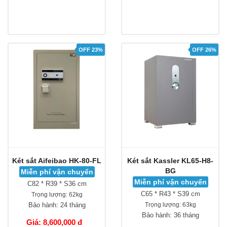
OFF 23%
OFF 26%
Két sắt Aifeibao HK-80-FL
Két sắt Kassler KL65-H8-
BG
Miễn phí vận chuyển
Miễn phí vận chuyển
C82 * R39 * S36 cm
C65 * R43 * S39 cm
Trọng lượng:
62kg
Bảo hành:
24 tháng
Trọng lượng:
63kg
Bảo hành:
36 tháng
Giá: 8,600,000 đ