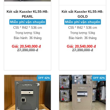
Két sắt Kassler KL55-H8-
Két sắt Kassler KL55-H8-
PEARL
GOLD
Miễn phí vận chuyển
Miễn phí vận chuyển
C55 * R42 * S36 cm
C55 * R42 * S36 cm
Trọng lượng:
53kg
Trọng lượng:
53kg
Bảo hành:
36 tháng
Bảo hành:
36 tháng
Giá: 20,540,000 đ
Giá: 20,540,000 đ
27,390,000 đ
27,390,000 đ
OFF 42%
OFF 42%