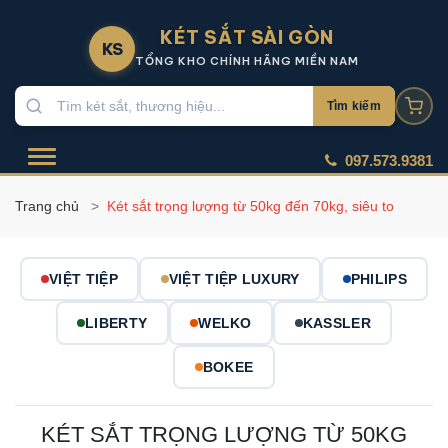
KÉT SẮT SÀI GÒN
KS
TỔNG KHO CHÍNH HÃNG MIỀN NAM
Tìm kiếm
097.573.9381
Trang chủ
Két sắt trọng lượng từ 50kg đến 70kg, siêu to
VIỆT TIỆP
VIỆT TIỆP LUXURY
PHILIPS
LIBERTY
WELKO
KASSLER
BOKEE
KÉT SẮT TRỌNG LƯỢNG TỪ 50KG