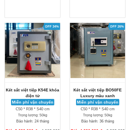
OFF 34%
OFF 26%
Két sắt việt tiệp K54E khóa
Két sắt việt tiệp BO50FE
điện tử
Luxury màu xanh
Miễn phí vận chuyển
Miễn phí vận chuyển
C50 * R38 * S40 cm
C50 * R38 * S40 cm
Trọng lượng:
50kg
Trọng lượng:
50kg
Bảo hành:
24 tháng
Bảo hành:
36 tháng