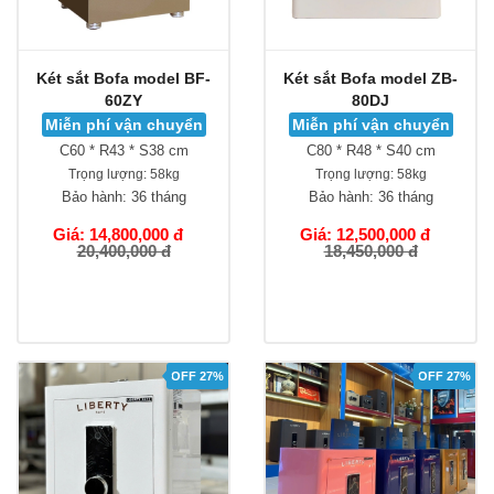
Két sắt Bofa model BF-
Két sắt Bofa model ZB-
60ZY
80DJ
Miễn phí vận chuyển
Miễn phí vận chuyển
C60 * R43 * S38 cm
C80 * R48 * S40 cm
Trọng lượng:
58kg
Trọng lượng:
58kg
Bảo hành:
36 tháng
Bảo hành:
36 tháng
Giá: 14,800,000 đ
Giá: 12,500,000 đ
20,400,000 đ
18,450,000 đ
OFF 27%
OFF 27%