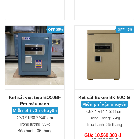
OFF 35%
OFF 46%
Két sắt việt tiệp BO50BF
Két sắt Bokee BK-60C-G
Pro màu xanh
Miễn phí vận chuyển
Miễn phí vận chuyển
C62 * R44 * S38 cm
C50 * R38 * S40 cm
Trọng lượng:
55kg
Trọng lượng:
55kg
Bảo hành:
36 tháng
Bảo hành:
36 tháng
Giá: 10,560,000 đ