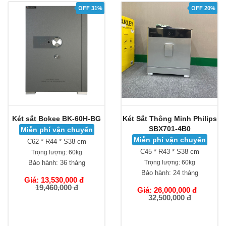
OFF 31%
OFF 20%
Két sắt Bokee BK-60H-BG
Két Sắt Thông Minh Philips
SBX701-4B0
Miễn phí vận chuyển
Miễn phí vận chuyển
C62 * R44 * S38 cm
C45 * R43 * S38 cm
Trọng lượng:
60kg
Bảo hành:
36 tháng
Trọng lượng:
60kg
Bảo hành:
24 tháng
Giá: 13,530,000 đ
19,460,000 đ
Giá: 26,000,000 đ
32,500,000 đ