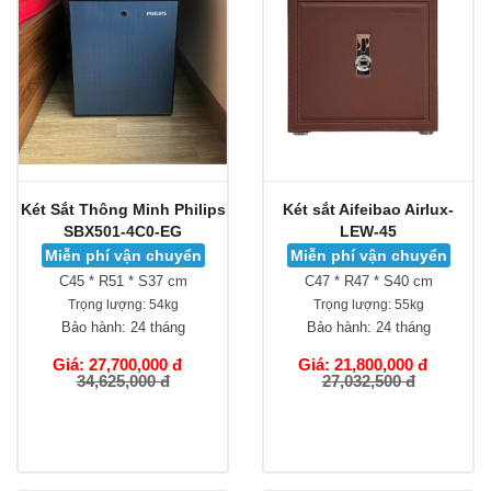
Két Sắt Thông Minh Philips
Két sắt Aifeibao Airlux-
SBX501-4C0-EG
LEW-45
Miễn phí vận chuyển
Miễn phí vận chuyển
C45 * R51 * S37 cm
C47 * R47 * S40 cm
Trọng lượng:
54kg
Trọng lượng:
55kg
Bảo hành:
24 tháng
Bảo hành:
24 tháng
Giá: 27,700,000 đ
Giá: 21,800,000 đ
34,625,000 đ
27,032,500 đ