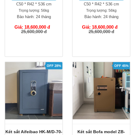
C50 * R42 * S36 cm
C50 * R42 * S36 cm
Trọng lượng:
56kg
Trọng lượng:
56kg
Bảo hành:
24 tháng
Bảo hành:
24 tháng
Giá: 18,600,000 đ
Giá: 18,600,000 đ
25,600,000 đ
25,600,000 đ
OFF 28%
OFF 45%
Két sắt Aifeibao HK-M/D-70-
Két sắt Bofa model ZB-