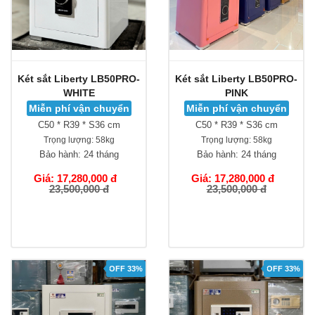
Két sắt Liberty LB50PRO-
Két sắt Liberty LB50PRO-
WHITE
PINK
Miễn phí vận chuyển
Miễn phí vận chuyển
C50 * R39 * S36 cm
C50 * R39 * S36 cm
Trọng lượng:
58kg
Trọng lượng:
58kg
Bảo hành:
24 tháng
Bảo hành:
24 tháng
Giá: 17,280,000 đ
Giá: 17,280,000 đ
23,500,000 đ
23,500,000 đ
OFF 33%
OFF 33%