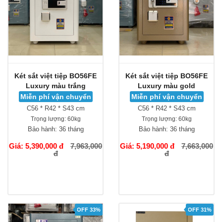
Két sắt việt tiệp BO56FE
Két sắt việt tiệp BO56FE
Luxury màu trắng
Luxury màu gold
Miễn phí vận chuyển
Miễn phí vận chuyển
C56 * R42 * S43 cm
C56 * R42 * S43 cm
Trọng lượng:
60kg
Trọng lượng:
60kg
Bảo hành:
36 tháng
Bảo hành:
36 tháng
Giá: 5,390,000 đ
7,963,000
Giá: 5,190,000 đ
7,663,000
đ
đ
OFF 33%
OFF 31%