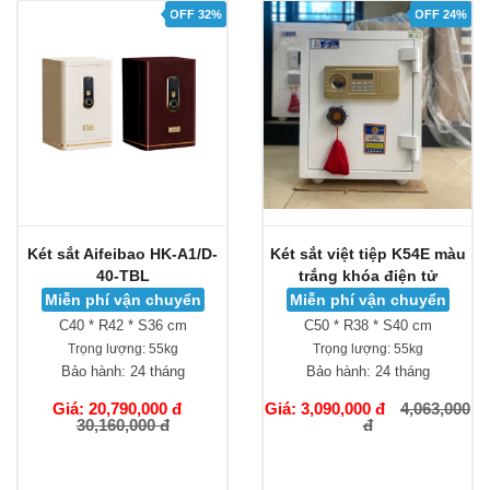
OFF 32%
OFF 24%
Két sắt Aifeibao HK-A1/D-
Két sắt việt tiệp K54E màu
40-TBL
trắng khóa điện tử
Miễn phí vận chuyển
Miễn phí vận chuyển
C40 * R42 * S36 cm
C50 * R38 * S40 cm
Trọng lượng:
55kg
Trọng lượng:
55kg
Bảo hành:
24 tháng
Bảo hành:
24 tháng
Giá: 20,790,000 đ
Giá: 3,090,000 đ
4,063,000
30,160,000 đ
đ