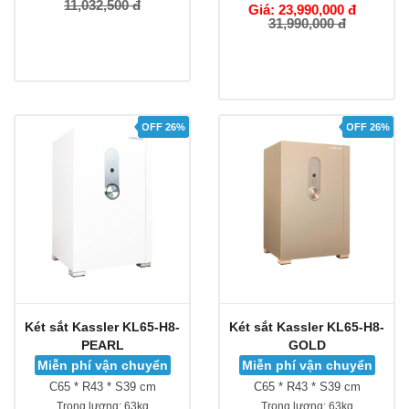
11,032,500 đ
Giá: 23,990,000 đ
31,990,000 đ
OFF 26%
OFF 26%
Két sắt Kassler KL65-H8-
Két sắt Kassler KL65-H8-
PEARL
GOLD
Miễn phí vận chuyển
Miễn phí vận chuyển
C65 * R43 * S39 cm
C65 * R43 * S39 cm
Trọng lượng:
63kg
Trọng lượng:
63kg