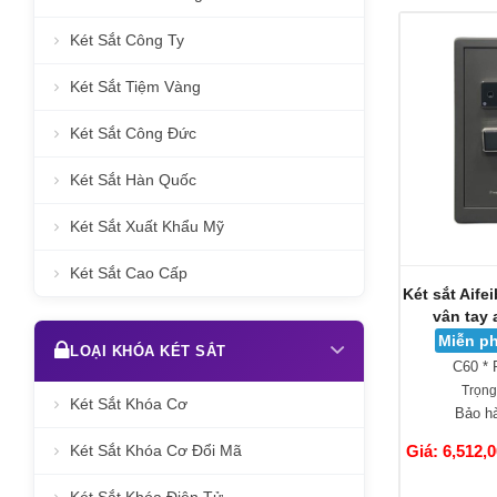
Két Sắt Công Ty
Két Sắt Tiệm Vàng
Két Sắt Công Đức
Két Sắt Hàn Quốc
Két Sắt Xuất Khẩu Mỹ
Két Sắt Cao Cấp
Két sắt Aif
vân tay 
Miễn ph
LOẠI KHÓA KÉT SẮT
C60 * 
Trọng
Két Sắt Khóa Cơ
Bảo h
Két Sắt Khóa Cơ Đổi Mã
Giá: 6,512,