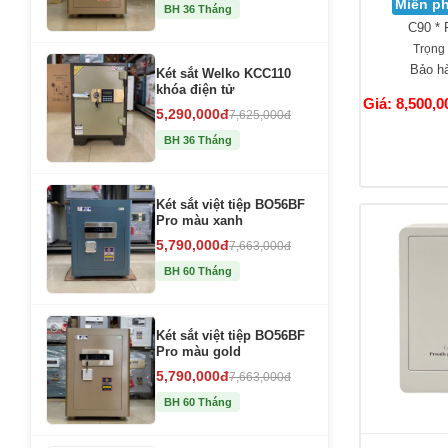
Miễn ph
BH 36 Tháng
C90 * 
Trọng
Bảo h
Két sắt Welko KCC110
khóa điện tử
Giá: 8,500,0
5,290,000đ
7,625,000đ
BH 36 Tháng
Két sắt việt tiệp BO56BF
Pro màu xanh
5,790,000đ
7,663,000đ
BH 60 Tháng
Két sắt việt tiệp BO56BF
Pro màu gold
5,790,000đ
7,663,000đ
BH 60 Tháng