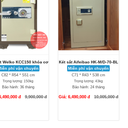
ắt Welko KCC150 khóa cơ
Két sắt Aifeibao HK-M/D-70-BL
iễn phí vận chuyển
Miễn phí vận chuyển
C82 * R54 * S51 cm
C71 * R43 * S38 cm
Trọng lượng:
150kg
Trọng lượng:
43kg
Bảo hành:
36 tháng
Bảo hành:
24 tháng
6,490,000 đ
9,900,000 đ
Giá: 6,490,000 đ
10,005,000 đ