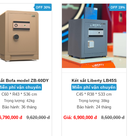
OFF 30%
OFF 19%
sắt Bofa model ZB-60DY
Két sắt Liberty LB45S
iễn phí vận chuyển
Miễn phí vận chuyển
C60 * R43 * S36 cm
C45 * R38 * S33 cm
Trọng lượng:
42kg
Trọng lượng:
38kg
Bảo hành:
36 tháng
Bảo hành:
24 tháng
6,790,000 đ
9,620,000 đ
Giá: 6,900,000 đ
8,500,000 đ