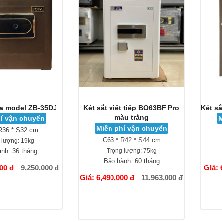
fa model ZB-35DJ
Két sắt việt tiệp BO63BF Pro
Két s
màu trắng
í vận chuyển
M
Miễn phí vận chuyển
R36 * S32 cm
C63 * R42 * S44 cm
 lượng:
19kg
ành:
36 tháng
Trọng lượng:
75kg
Bảo hành:
60 tháng
000 đ
9,250,000 đ
Giá: 
Giá: 6,490,000 đ
11,963,000 đ