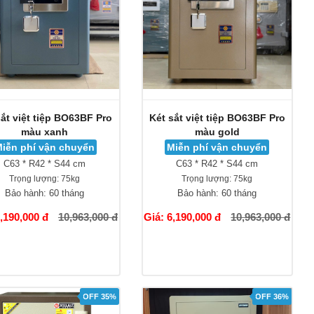
sắt việt tiệp BO63BF Pro
Két sắt việt tiệp BO63BF Pro
màu xanh
màu gold
iễn phí vận chuyển
Miễn phí vận chuyển
C63 * R42 * S44 cm
C63 * R42 * S44 cm
Trọng lượng:
75kg
Trọng lượng:
75kg
Bảo hành:
60 tháng
Bảo hành:
60 tháng
6,190,000 đ
10,963,000 đ
Giá: 6,190,000 đ
10,963,000 đ
OFF 35%
OFF 36%