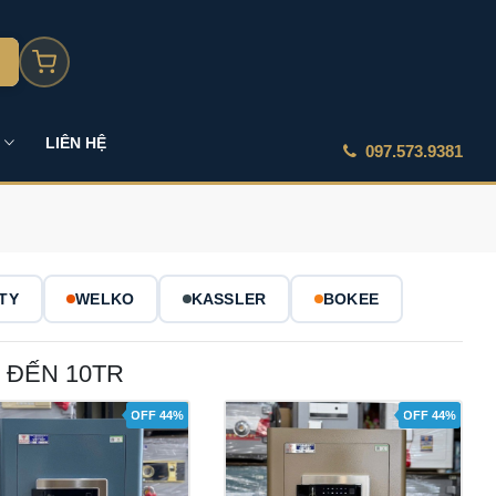
LIÊN HỆ
097.573.9381
TY
WELKO
KASSLER
BOKEE
 ĐẾN 10TR
OFF 44%
OFF 44%