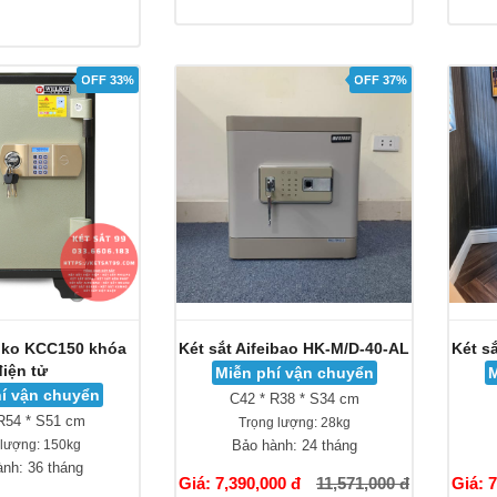
OFF 33%
OFF 37%
lko KCC150 khóa
Két sắt Aifeibao HK-M/D-40-AL
Két s
điện tử
Miễn phí vận chuyển
M
í vận chuyển
C42 * R38 * S34 cm
R54 * S51 cm
Trọng lượng:
28kg
 lượng:
150kg
Bảo hành:
24 tháng
ành:
36 tháng
Giá: 7,390,000 đ
11,571,000 đ
Giá: 