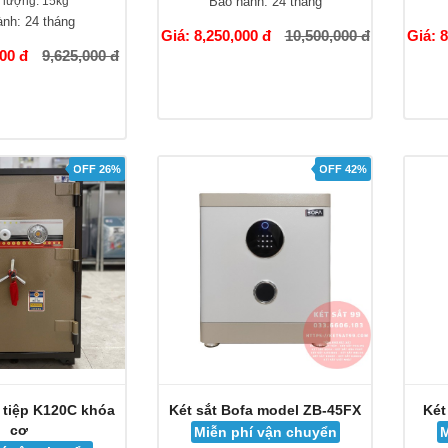
 lượng:
15kg
Bảo hành:
24 tháng
ành:
24 tháng
Giá: 8,250,000 đ
10,500,000 đ
Giá: 
000 đ
9,625,000 đ
OFF 26%
OFF 42%
t tiệp K120C khóa
Két sắt Bofa model ZB-45FX
Két
cơ
Miễn phí vận chuyển
M