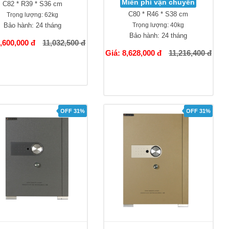
Miễn phí vận chuyển
C82 * R39 * S36 cm
C80 * R46 * S38 cm
Trọng lượng:
62kg
Bảo hành:
24 tháng
Trọng lượng:
40kg
Bảo hành:
24 tháng
8,600,000 đ
11,032,500 đ
Giá: 8,628,000 đ
11,216,400 đ
OFF 31%
OFF 31%