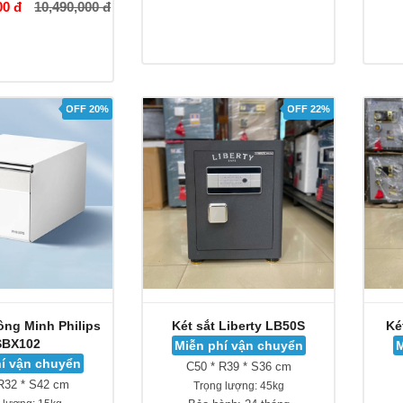
00 đ
10,490,000 đ
OFF 20%
OFF 22%
ông Minh Philips
Két sắt Liberty LB50S
Ké
SBX102
Miễn phí vận chuyển
M
í vận chuyển
C50 * R39 * S36 cm
R32 * S42 cm
Trọng lượng:
45kg