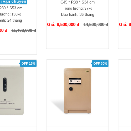
í vận chuyển
C45 * R38 * S34 cm
R50 * S53 cm
Trọng lượng:
37kg
 lượng:
130kg
Bảo hành:
36 tháng
ành:
24 tháng
Giá: 8,500,000 đ
14,500,000 đ
Giá: 
00 đ
11,463,000 đ
OFF 13%
OFF 30%