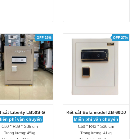
OFF 22%
OFF 27%
t sắt Liberty LB50S-G
Két sắt Bofa model ZB-60DJ
iễn phí vận chuyển
Miễn phí vận chuyển
C50 * R39 * S36 cm
C60 * R43 * S36 cm
Trọng lượng:
45kg
Trọng lượng:
41kg