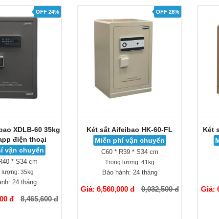
OFF 24%
OFF 28%
eibao XDLB-60 35kg
Két sắt Aifeibao HK-60-FL
Két 
app điện thoại
Miễn phí vận chuyển
M
í vận chuyển
C60 * R39 * S34 cm
R40 * S34 cm
Trọng lượng:
41kg
 lượng:
35kg
Bảo hành:
24 tháng
ành:
24 tháng
Giá: 6,560,000 đ
9,032,500 đ
Giá: 
000 đ
8,465,600 đ