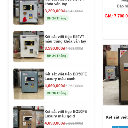
Trọng
khóa vân tay
Bảo h
3,290,000đ
4,943,000đ
Giá: 7,700,
BH 24 Tháng
Két sắt việt tiệp K54VT
màu trắng khóa vân tay
3,590,000đ
4,963,000đ
BH 24 Tháng
Két sắt việt tiệp BO50FE
Luxury màu xanh
4,690,000đ
6,263,000đ
BH 36 Tháng
Két sắt việt tiệp BO50FE
Luxury màu gold
Két sắt việ
4,690,000đ
6,263,000đ