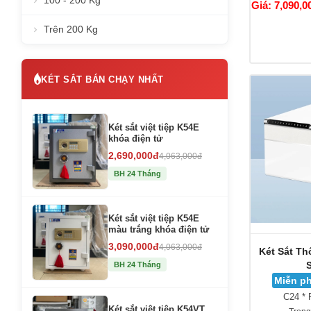
100 - 200 Kg
Giá: 7,090,0
Trên 200 Kg
KÉT SẮT BÁN CHẠY NHẤT
Két sắt việt tiệp K54E
khóa điện tử
2,690,000đ
4,063,000đ
BH 24 Tháng
Két sắt việt tiệp K54E
màu trắng khóa điện tử
3,090,000đ
4,063,000đ
Két Sắt Th
BH 24 Tháng
Miễn ph
C24 * 
Két sắt việt tiệp K54VT