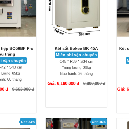
t tiệp BO56BF Pro
Két sắt Bokee BK-45A
Két 
u trắng
Miễn phí vận chuyển
í vận chuyển
M
C45 * R39 * S34 cm
R42 * S43 cm
Trọng lượng:
25kg
 lượng:
65kg
Bảo hành:
36 tháng
ành:
60 tháng
Giá: 6,160,000 đ
6,800,000 đ
000 đ
9,663,000 đ
Giá: 
OFF 33%
OFF 46%