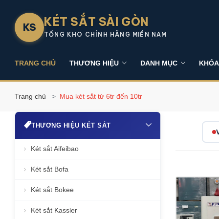
KÉT SẮT SÀI GÒN
KS
TỔNG KHO CHÍNH HÃNG MIỀN NAM
TRANG CHỦ
THƯƠNG HIỆU
DANH MỤC
KHÓA
Trang chủ
Mua két sắt từ 6tr đến 10tr
THƯƠNG HIỆU KÉT SẮT
Két sắt Aifeibao
Két sắt Bofa
Két sắt Bokee
Két sắt Kassler