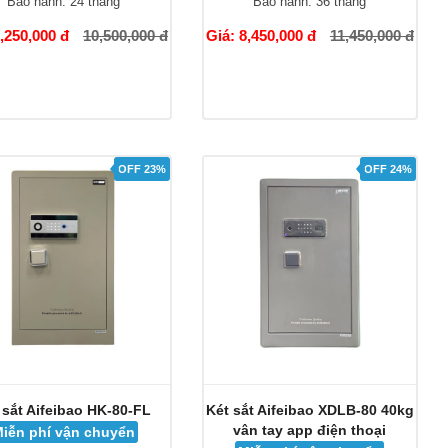
Bảo hành:
24 tháng
Bảo hành:
36 tháng
8,250,000 đ
10,500,000 đ
Giá: 8,450,000 đ
11,450,000 đ
OFF 23%
OFF 24%
 sắt Aifeibao HK-80-FL
Két sắt Aifeibao XDLB-80 40kg
vân tay app điện thoại
iễn phí vận chuyển