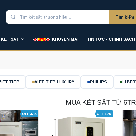
Tìm kiếm
 KÉT SẮT
KHUYẾN MẠI
TIN TỨC - CHÍNH SÁCH
VIỆT TIỆP
VIỆT TIỆP LUXURY
PHILIPS
LIBER
MUA KÉT SẮT TỪ 6TR
OFF 37%
OFF 10%