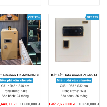
OFF 35%
OFF 29%
ắt Aifeibao HK-M/D-80-BL
Két sắt Bofa model ZB-45DJ
iễn phí vận chuyển
Miễn phí vận chuyển
C81 * R48 * S40 cm
C45 * R38 * S32 cm
Trọng lượng:
54kg
Trọng lượng:
26kg
Bảo hành:
24 tháng
Bảo hành:
36 tháng
7,640,000 đ
11,600,000 đ
Giá: 7,650,000 đ
10,650,000 đ