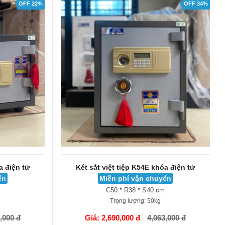
OFF 22%
OFF 34%
a điện tử
Két sắt việt tiệp K54E khóa điện tử
ển
Miễn phí vận chuyển
C50 * R38 * S40 cm
Trọng lượng:
50kg
GIỎ HÀNG
,000 đ
Giá: 2,690,000 đ
4,063,000 đ