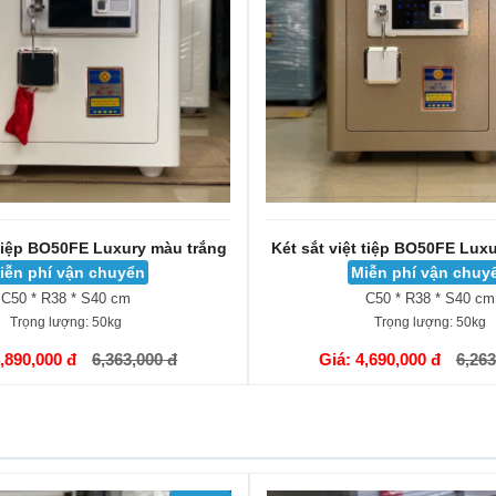
 tiệp BO50FE Luxury màu trắng
Két sắt việt tiệp BO50FE Lux
iễn phí vận chuyển
Miễn phí vận chuy
C50 * R38 * S40 cm
C50 * R38 * S40 cm
Trọng lượng:
50kg
Trọng lượng:
50kg
GIỎ HÀNG
4,890,000 đ
6,363,000 đ
Giá: 4,690,000 đ
6,263