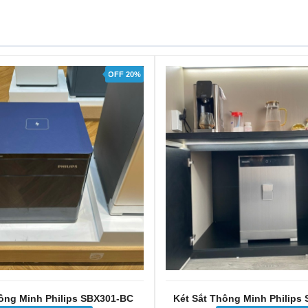
OFF 20%
hông Minh Philips SBX301-BC
Két Sắt Thông Minh Philips