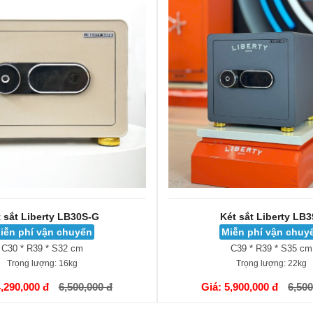
 sắt Liberty LB30S-G
Két sắt Liberty LB
iễn phí vận chuyển
Miễn phí vận chuy
C30 * R39 * S32 cm
C39 * R39 * S35 cm
Trọng lượng:
16kg
Trọng lượng:
22kg
GIỎ HÀNG
4,290,000 đ
6,500,000 đ
Giá: 5,900,000 đ
6,500