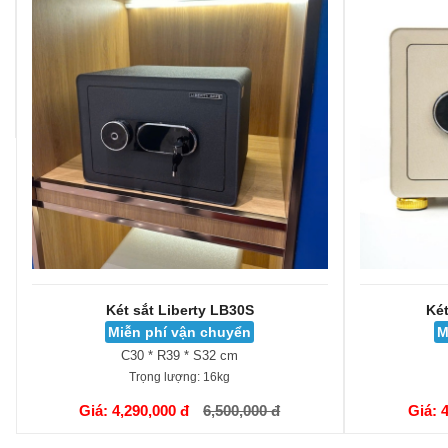
Két sắt Liberty LB30S
Két
Miễn phí vận chuyển
M
C30 * R39 * S32 cm
Trọng lượng:
16kg
GIỎ HÀNG
GIỎ HÀNG
Giá: 4,290,000 đ
6,500,000 đ
Giá: 