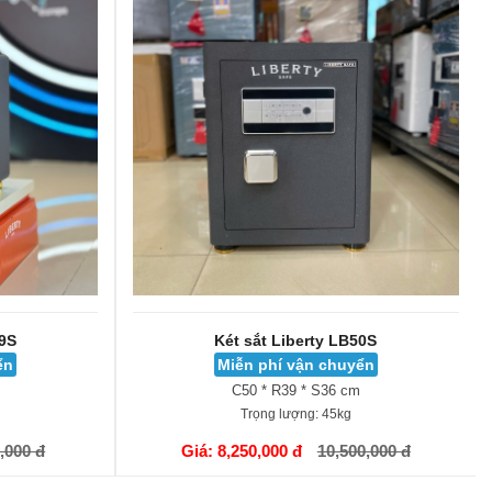
39S
Két sắt Liberty LB50S
ển
Miễn phí vận chuyển
C50 * R39 * S36 cm
Trọng lượng:
45kg
GIỎ HÀNG
,000 đ
Giá: 8,250,000 đ
10,500,000 đ