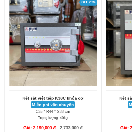
OFF 20%
Két sắt việt tiệp K38C khóa cơ
Két sắ
Miễn phí vận chuyển
M
C35 * R44 * S38 cm
Trọng lượng:
40kg
GIỎ HÀNG
GIỎ HÀNG
Giá: 2,190,000 đ
2,733,000 đ
Giá: 