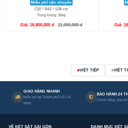
Miễn phí vận chuyển
M
C50 * R43 * S38 cm
Trọng lượng:
36kg
GIỎ HÀNG
GIỎ HÀNG
Giá: 16,800,000 đ
21,000,000 đ
Giá: 1
VIỆT TIỆP
VIỆT T
GIAO HÀNG NHANH
BẢO HÀNH 24 T
Miễn phí tại Thành phố Hồ Chí
Chính hãng, bảo trì 
Minh
VỀ KÉT SẮT SÀI GÒN
DANH MỤC KÉT S