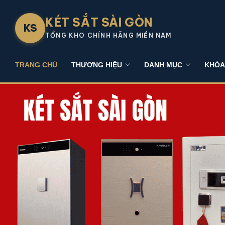
KÉT SẮT SÀI GÒN
KS
TỔNG KHO CHÍNH HÃNG MIỀN NAM
TRANG CHỦ
THƯƠNG HIỆU
DANH MỤC
KHÓA