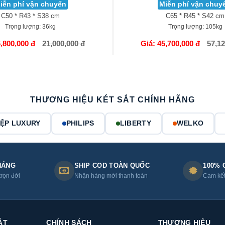
iễn phí vận chuyển
Miễn phí vận chuy
C50 * R43 * S38 cm
C65 * R45 * S42 cm
Trọng lượng:
36kg
Trọng lượng:
105kg
GIỎ HÀNG
6,800,000 đ
21,000,000 đ
Giá: 45,700,000 đ
57,12
THƯƠNG HIỆU KÉT SẮT CHÍNH HÃNG
IỆP LUXURY
PHILIPS
LIBERTY
WELKO
HÁNG
SHIP COD TOÀN QUỐC
100% 
trọn đời
Nhận hàng mới thanh toán
Cam kết 
ẮT
CHÍNH SÁCH
THƯƠNG HIỆU