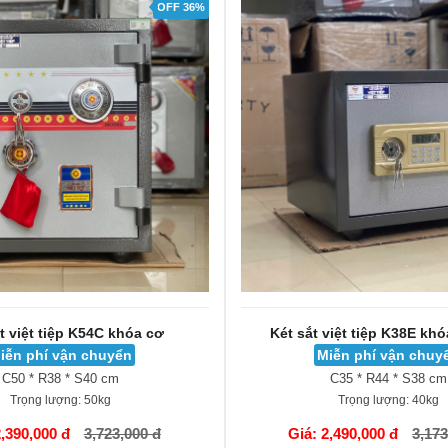
OFF 36%
t việt tiệp K54C khóa cơ
Két sắt việt tiệp K38E khó
iễn phí vận chuyển
Miễn phí vận chuy
C50 * R38 * S40 cm
C35 * R44 * S38 cm
Trọng lượng:
50kg
Trọng lượng:
40kg
GIỎ HÀNG
2,390,000 đ
3,723,000 đ
Giá: 2,490,000 đ
3,173