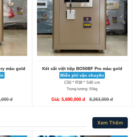
ury màu gold
Két sắt việt tiệp BO50BF Pro màu gold
ển
Miễn phí vận chuyển
C50 * R38 * S40 cm
Trọng lượng:
55kg
GIỎ HÀNG
,000 đ
Giá: 5,690,000 đ
8,263,000 đ
Xem Thêm