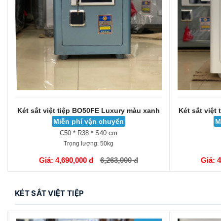
Két sắt việt tiệp BO50FE Luxury màu xanh
Két sắt việt
Miễn phí vận chuyển
M
C50 * R38 * S40 cm
Trọng lượng:
50kg
GIỎ HÀNG
GIỎ HÀNG
Giá: 4,690,000 đ
6,263,000 đ
Giá: 
KÉT SẮT VIỆT TIỆP