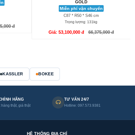
GOLD
ển
Miễn phí vận chuyển
C87 * R50 * S46 cm
Trọng lượng:
131kg
5,000 đ
GIỎ HÀNG
Giá: 53,100,000 đ
66,375,000 đ
KASSLER
BOKEE
CHÍNH HÃNG
TƯ VẤN 24/7
hàng thật, giá thật
Hotline: 097.573.9381
HỆ THỐNG ĐỊA CHỈ