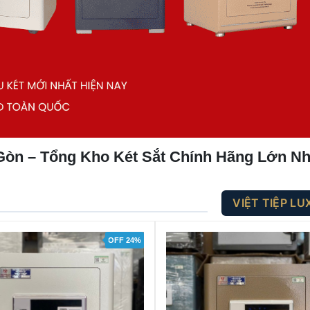
 Gòn – Tổng Kho Két Sắt Chính Hãng Lớn N
VIỆT TIỆP L
OFF 24%