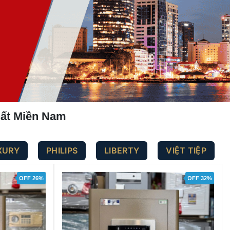
hất Miền Nam
UXURY
PHILIPS
LIBERTY
VIỆT TIỆP
OFF 26%
OFF 32%