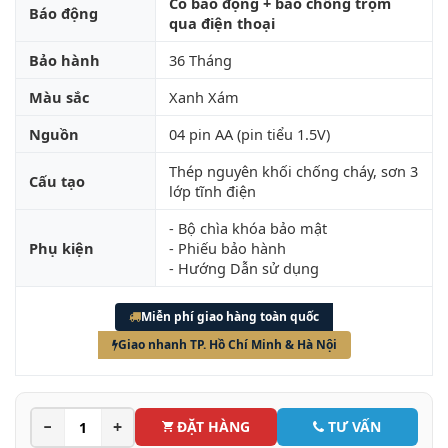
Có báo động + báo chống trộm
Báo động
qua điện thoại
Bảo hành
36 Tháng
Màu sắc
Xanh Xám
Nguồn
04 pin AA (pin tiểu 1.5V)
Thép nguyên khối chống cháy, sơn 3
Cấu tạo
lớp tĩnh điện
- Bộ chìa khóa bảo mật
Phụ kiện
- Phiếu bảo hành
- Hướng Dẫn sử dụng
Miễn phí giao hàng toàn quốc
Giao nhanh TP. Hồ Chí Minh & Hà Nội
−
+
ĐẶT HÀNG
TƯ VẤN