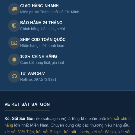
GIAO HÀNG NHANH
+ Quận trung tâm: Quận 1, Quận 3, Quận 4, Quận 5,
Miễn phí tại Thành phố Hồ Chí Minh
Quận 10, Quận 11
BẢO HÀNH 24 THÁNG
Chính hãng, bảo trì trọn đời
+ Khu vực phía Tây và Nam: Quận 6, Quận 7, Quận 8,
Quận Bình Tân, Quận Tân Phú
SHIP COD TOÀN QUỐC
Nhận hàng mới thanh toán
+ Khu vực phía Bắc: Quận 12, Quận Gò Vấp, Quận Tân
100% CHÍNH HÃNG
Bình, Quận Bình Thạnh, Quận Phú Nhuận
Cam kết hàng thật, giá thật
TƯ VẤN 24/7
+ Các huyện: Hóc Môn, Củ Chi, Bình Chánh, Nhà Bè, Cần
Hotline: 097.573.9381
Giờ
Phân phối Két sắt Kassler KL55-H8-BG chính
VỀ KÉT SẮT SÀI GÒN
hãng tại Hà Nội
Két Sắt Sài Gòn
(ketsatsaigon.vn) là tổng kho phân phối
két sắt chính
hãng
lớn nhất Miền Nam. Chuyên cung cấp các thương hiệu hàng đầu:
Két sắt Sài Gòn nhận giao và lắp đặt Két sắt Kassler
két sắt Việt Tiệp
,
két sắt Philips
,
két sắt Liberty
,
két sắt Welko
,
két sắt