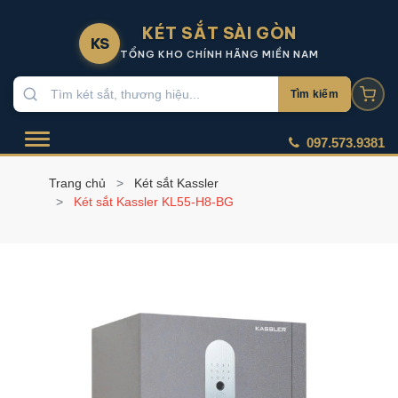
KÉT SẮT SÀI GÒN
KS
TỔNG KHO CHÍNH HÃNG MIỀN NAM
Tìm kiếm
097.573.9381
Trang chủ
Két sắt Kassler
Két sắt Kassler KL55-H8-BG