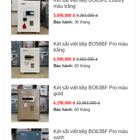
Két sắt việt tiệp BO63FE Luxury
màu trắng
Đèn LED hỗ trợ:
Giúp mở két trong môi trường thiếu
sáng.
5,690,000 đ
9,263,000 đ
Bảo hành:
36 tháng
Két sắt việt tiệp BO56BF Pro màu
trắng
6,090,000 đ
9,663,000 đ
Bảo hành:
60 tháng
Két sắt việt tiệp BO63BF Pro màu
gold
Ưu điểm Két sắt Kassler KL55-H8-BG
6,190,000 đ
10,963,000 đ
Bảo hành:
60 tháng
Thiết kế chắc chắn, màu xám sang trọng, dễ dàng phối
hợp nội thất.
Két sắt việt tiệp BO63BF Pro màu
3 phương thức mở khóa hiện đại
, tối ưu an toàn và
xanh