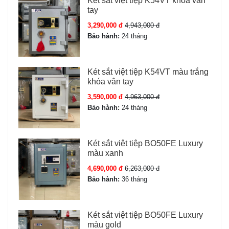
Két sắt việt tiệp K54VT khóa vân
Màu sắc
Xanh Xám
tay
3,290,000 đ
4,943,000 đ
Tình trạng
Mới 100% – nguyên đai
Bảo hành:
24 tháng
nguyên kiện - bảo hành
online chính hãng
Két sắt việt tiệp K54VT màu trắng
Nguồn
04 pin AA (pin tiểu 1.5V)
khóa vân tay
3,590,000 đ
4,963,000 đ
Bảo hành:
24 tháng
Cấu tạo Két sắt Kassler KL55-H8-BG
Két sắt việt tiệp BO50FE Luxury
Kết cấu Két sắt kassler KL55 H8 BG màu xám:
màu xanh
Thân két:
Thép nguyên khối chống cháy, sơn 3 lớp tĩnh
4,690,000 đ
6,263,000 đ
điện — chịu lực tốt, chống cạy phá hiệu quả.
Bảo hành:
36 tháng
Cửa két:
Chốt khóa đa điểm, đảm bảo an toàn khi
đóng.
Bản lề:
Ẩn bên trong, không tiếp cận từ bên ngoài.
Két sắt việt tiệp BO50FE Luxury
Chống cháy:
Lớp cách nhiệt giữa các lớp thép.
màu gold