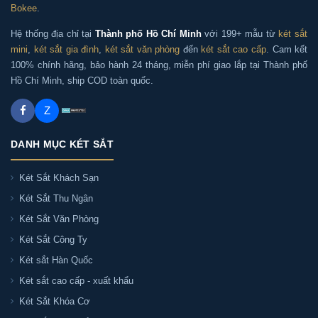
KL55-H8-BG chính hãng tại tất cả các quận huyện TP.
Bokee
.
HCM:
Hệ thống địa chỉ tại
Thành phố Hồ Chí Minh
với 199+ mẫu từ
két sắt
mini
,
két sắt gia đình
,
két sắt văn phòng
đến
két sắt cao cấp
. Cam kết
+ Quận nội thành: Ba Đình, Đống Đa, Hai Bà Trưng,
100% chính hãng, bảo hành 24 tháng, miễn phí giao lắp tại Thành phố
Hoàn Kiếm, Cầu Giấy, Thanh Xuân, Hoàng Mai, Tây Hồ,
Hồ Chí Minh, ship COD toàn quốc.
Long Biên, Hà Đông, Bắc Từ Liêm, Nam Từ Liêm
Z
+ Huyện ngoại thành: Gia Lâm, Thanh Trì, Đông Anh,
Sóc Sơn, Mê Linh, Thường Tín, Phú Xuyên, Ứng Hòa, Mỹ
DANH MỤC KÉT SẮT
Đức, Chương Mỹ, Quốc Oai, Thạch Thất, Hoài Đức, Đan
Két Sắt Khách Sạn
Phượng, Ba Vì, Phúc Thọ, Sơn Tây,...
Két Sắt Thu Ngân
Két Sắt Văn Phòng
Phân phối Két sắt Kassler KL55-H8-BG chính
Két Sắt Công Ty
hãng toàn quốc
Két sắt Hàn Quốc
Két sắt cao cấp - xuất khẩu
Ngoài Hà Nội và Thành phố Hồ Chí Minh, Két sắt Sài
Két Sắt Khóa Cơ
Gòn còn cung cấp và vận chuyển Két sắt Kassler KL55-