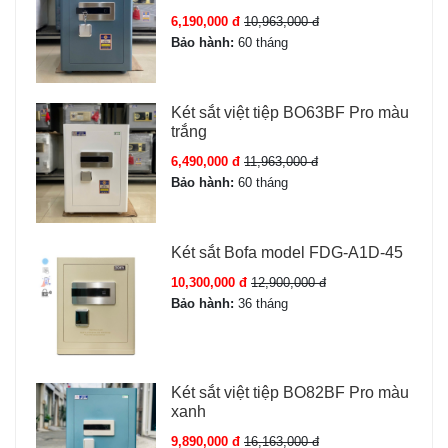
tiện lợi.
6,190,000 đ
10,963,000 đ
Chống cháy, chống khoan phá, chống gỉ sét.
Bảo hành:
60 tháng
Trọng lượng 53kg an toàn, khó di chuyển trái phép.
Bảo hành chính hãng 36 tháng.
Két sắt việt tiệp BO63BF Pro màu
trắng
6,490,000 đ
11,963,000 đ
Phụ kiện Két sắt Kassler KL55-H8-BG
Bảo hành:
60 tháng
02 chìa khóa cơ Kassler
Két sắt Bofa model FDG-A1D-45
04 viên pin AA
10,300,000 đ
12,900,000 đ
Thẻ bảo hành Kassler chính hãng
Bảo hành:
36 tháng
Sách hướng dẫn sử dụng chi tiết
Một số lưu ý khi lựa chọn Két sắt
Két sắt việt tiệp BO82BF Pro màu
Kassler KL55-H8-BG
xanh
9,890,000 đ
16,163,000 đ