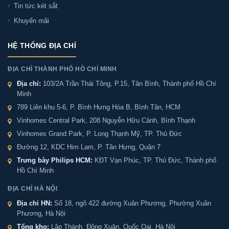
Tin tức két sắt
Pin Két sắt Kassler KL55-H8-BG dùng được bao
lâu?
Khuyến mãi
HỆ THỐNG ĐỊA CHỈ
Hết pin Két sắt Kassler KL55-H8-BG có mở khóa
được không?
ĐỊA CHỈ THÀNH PHỐ HỒ CHÍ MINH
Địa chỉ:
103/2A Trần Thái Tông, P.15, Tân Bình, Thành phố Hồ Chí
Két sắt Kassler KL55-H8-BG có phù hợp với gia
Minh
đình không?
789 Liên khu 5-6, P. Bình Hưng Hòa B, Bình Tân, HCM
Vinhomes Central Park, 208 Nguyễn Hữu Cảnh, Bình Thạnh
Két sắt Kassler KL55-H8-BG có sẵn ở Sài Gòn
Vinhomes Grand Park, P. Long Thạnh Mỹ, TP. Thủ Đức
không?
Đường 12, KDC Him Lam, P. Tân Hưng, Quận 7
Trưng bày Philips HCM:
KĐT Vạn Phúc, TP. Thủ Đức, Thành phố
Hồ Chí Minh
Địa chỉ mua Két sắt Kassler KL55-H8-BG chính
hãng tại Sài Gòn và Hà Nội?
ĐỊA CHỈ HÀ NỘI
Địa chỉ HN:
Số 18, ngõ 422 đường Xuân Phương, Phường Xuân
Phương, Hà Nội
Cách phân biệt Két sắt Kassler KL55-H8-BG
Tổng kho:
Lập Thành, Đông Xuân, Quốc Oai, Hà Nội
chính hãng hoặc hàng giả?