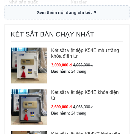
Nhà sản xuất
Kassler
Xem thêm nội dung chi tiết ▼
Trọng lượng
53 kg ± 5 kg
Kích thước ngoài
C55 x R42 x S36 cm
KÉT SẮT BÁN CHẠY NHẤT
Mở két sắt
Khóa cơ; Mã số điện tử;
Két sắt việt tiệp K54E màu trắng
Vân tay; Điện tử hoặc
khóa điện tử
vân tay; App điện thoại
3,090,000 đ
4,063,000 đ
Bảo hành:
24 tháng
Chữa cháy
Có (Két sắt chữa cháy)
Báo động
Có báo động + báo
Két sắt việt tiệp K54E khóa điện
tử
chống trộm qua điện
thoại
2,690,000 đ
4,063,000 đ
Bảo hành:
24 tháng
Bảo hành
36 Tháng