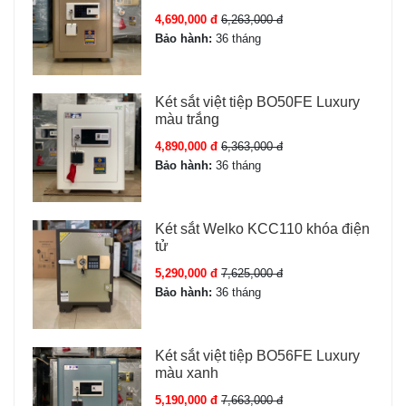
Bên trong:
Bọc da, ngăn kệ linh hoạt.
4,690,000 đ
6,263,000 đ
Chân đế:
Cao su chống trượt.
Bảo hành:
36 tháng
Khóa:
Chìa cơ + Mã số điện tử + Vân tay + Vân tay điện
tử + App điện thoại.
Két sắt việt tiệp BO50FE Luxury
màu trắng
Đặc tính sản phẩm Két sắt Kassler
4,890,000 đ
6,363,000 đ
KL55-H8-BG
Bảo hành:
36 tháng
Công nghệ nhận diện vân tay tiên tiến – mở khóa siêu
Két sắt Welko KCC110 khóa điện
tốc
tử
- Két sắt kassler KL55 H8 BG màu xám được trang bị
5,290,000 đ
7,625,000 đ
cảm biến vân tay sinh trắc học thế hệ mới, cho khả
Bảo hành:
36 tháng
năng nhận diện nhanh chóng chỉ trong 0,5 giây. Hệ
thống này có độ chính xác cao, chống sao chép và truy
cập trái phép, đồng thời hỗ trợ lưu trữ nhiều dấu vân
Két sắt việt tiệp BO56FE Luxury
tay, thuận tiện cho cả gia đình hoặc nhóm người dùng.
màu xanh
5,190,000 đ
7,663,000 đ