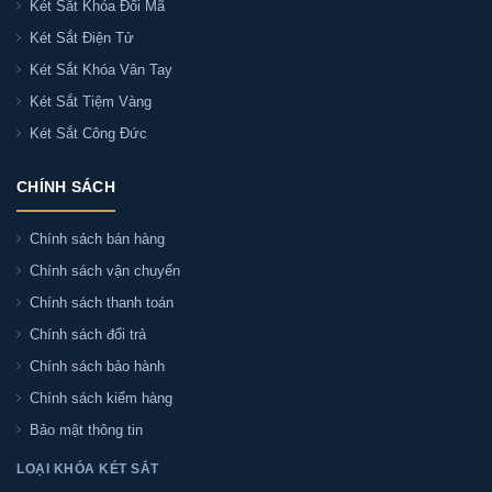
Két Sắt Khóa Đổi Mã
H8-BG chính hãng đến các tỉnh, thành trên cả nước
như:
Két Sắt Điện Tử
Két Sắt Khóa Vân Tay
+ Miền Nam: Đồng Nai, Bình Dương, Vũng Tàu, Cà Mau,
Két Sắt Tiệm Vàng
Long An, Bến Tre, Tây Ninh...
Két Sắt Công Đức
+ Miền Bắc: Bắc Ninh, Bắc Giang, Hải Dương, Hải
CHÍNH SÁCH
Phòng, Hưng Yên, Nam Định, Hà Nam, Thái Nguyên,
Tuyên Quang, Lạng Sơn, Sơn La, Vĩnh Phúc, Hòa Bình,
Chính sách bán hàng
Thanh Hóa,...
Chính sách vận chuyển
Chính sách thanh toán
Tư Vấn & Hỏi Đáp Về Két sắt Kassler
Chính sách đổi trả
KL55-H8-BG
Chính sách bảo hành
Chính sách kiểm hàng
Bảo mật thông tin
Két sắt Kassler KL55-H8-BG có chữa cháy
LOẠI KHÓA KÉT SẮT
không?