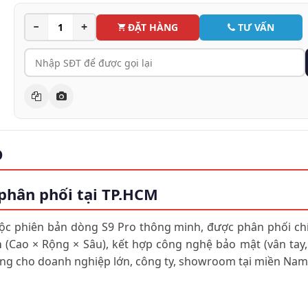
−
+
ĐẶT HÀNG
TƯ VẤN
O
 phân phối tại TP.HCM
ộc phiên bản dòng S9 Pro thông minh, được phân phối chí
m
(Cao × Rộng × Sâu), kết hợp công nghệ bảo mật (vân tay
ưởng cho doanh nghiệp lớn, công ty, showroom tại miền Nam