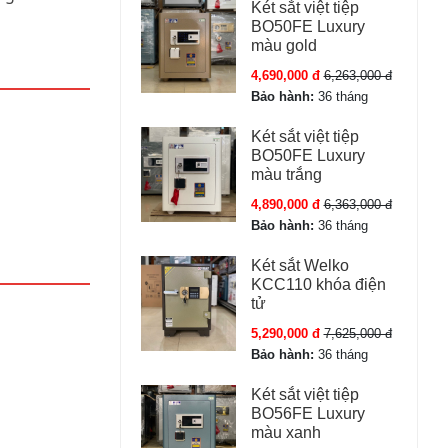
Két sắt việt tiệp
BO50FE Luxury
màu gold
4,690,000 đ
6,263,000 đ
Bảo hành:
36 tháng
Két sắt việt tiệp
BO50FE Luxury
màu trắng
4,890,000 đ
6,363,000 đ
Bảo hành:
36 tháng
Két sắt Welko
KCC110 khóa điện
tử
5,290,000 đ
7,625,000 đ
Bảo hành:
36 tháng
Két sắt việt tiệp
BO56FE Luxury
màu xanh