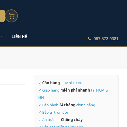
LIÊN HỆ
097.573.9381
✓
Còn hàng
— Mới 100%
✓ Giao hàng
miễn phí nhanh
tại HCM &
HN
✓ Bảo hành
24 tháng
chính hãng
✓ Bảo trì trọn đời
✓ An toàn —
Chống cháy