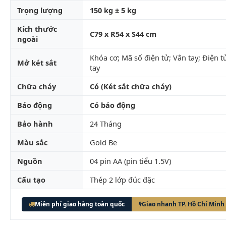
Trọng lượng
150 kg ± 5 kg
Kích thước
C79 x R54 x S44 cm
ngoài
Khóa cơ; Mã số điện tử; Vân tay; Điện t
Mở két sắt
tay
Chữa cháy
Có (Két sắt chữa cháy)
Báo động
Có báo động
Bảo hành
24 Tháng
Màu sắc
Gold Be
Nguồn
04 pin AA (pin tiểu 1.5V)
Cấu tạo
Thép 2 lớp đúc đặc
Miễn phí giao hàng toàn quốc
Giao nhanh TP. Hồ Chí Minh