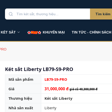
Tìm kiếm
 KÉT SẮT
KHUYẾN MẠI
TIN TỨC - CHÍNH SÁCH
-PRO
Két sắt Liberty LB79-S9-PRO
Mã sản phẩm
LB79-S9-PRO
31,000,000 đ
Giá
giá cũ 40,300,000 đ
Thương hiệu
Két sắt Liberty
Nhà sản xuất
Liberty