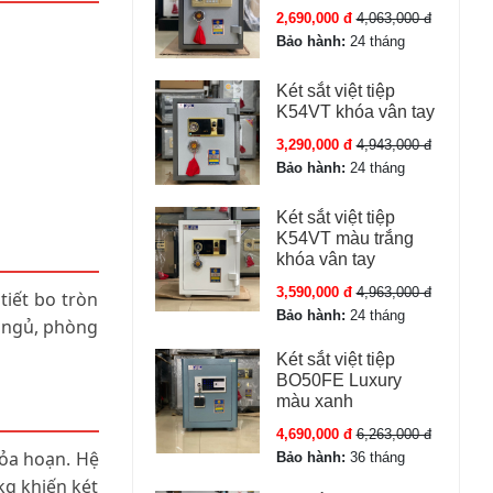
2,690,000 đ
4,063,000 đ
Bảo hành:
24 tháng
Két sắt việt tiệp
K54VT khóa vân tay
3,290,000 đ
4,943,000 đ
Bảo hành:
24 tháng
Két sắt việt tiệp
K54VT màu trắng
khóa vân tay
3,590,000 đ
4,963,000 đ
tiết bo tròn
Bảo hành:
24 tháng
g ngủ, phòng
Két sắt việt tiệp
BO50FE Luxury
màu xanh
4,690,000 đ
6,263,000 đ
hỏa hoạn. Hệ
Bảo hành:
36 tháng
kg khiến két