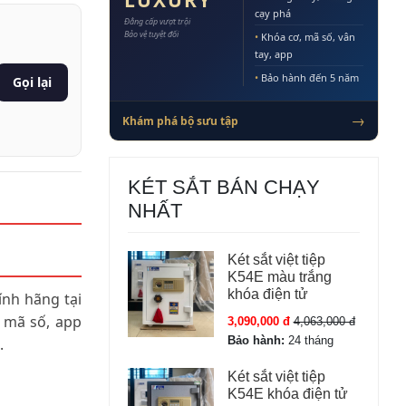
LUXURY
cạy phá
Đẳng cấp vượt trội
Bảo vệ tuyệt đối
•
Khóa cơ, mã số, vân
tay, app
•
Bảo hành đến 5 năm
Gọi lại
→
Khám phá bộ sưu tập
KÉT SẮT BÁN CHẠY
NHẤT
Két sắt việt tiệp
K54E màu trắng
khóa điện tử
nh hãng tại
, mã số, app
3,090,000 đ
4,063,000 đ
Bảo hành:
24 tháng
.
Két sắt việt tiệp
K54E khóa điện tử