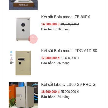
Chìa cơ dự phòng:
Đảm bảo mở két ngay cả khi hết
pin hoặc quên mã.
An ninh nâng cao:
Két sắt Bofa model ZB-80FX
Báo động khi sai mã/vân tay 3 lần liên tiếp, khóa bàn
14,500,000 đ
19,500,000 đ
phím 60 giây
Bảo hành:
36 tháng
Cảm biến chống rung lắc, di chuyển trái phép
Cảnh báo pin yếu trước khi cạn
Chống cháy chuyên dụng, chống cạy phá, chống khoan
Két sắt Bofa model FDG-A1D-80
đục
17,000,000 đ
21,400,000 đ
Bảo hành:
36 tháng
Két sắt Liberty LB60-S9-PRO-G
18,500,000 đ
25,900,000 đ
Bảo hành:
24 tháng