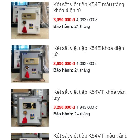
Cấu trúc thép đúc đặc 2 lớp với lớp cách nhiệt chuyên
Két sắt việt tiệp K54E màu trắng
khóa điện tử
dụng giúp két chịu được nhiệt độ cao trong nhiều giờ
khi hỏa hoạn. Hệ thống 5 chốt khóa ăn sâu kết hợp
3,090,000 đ
4,063,000 đ
bản lề chìm loại bỏ hoàn toàn khả năng cạy phá từ bên
Bảo hành:
24 tháng
ngoài. Trọng lượng 150kg khiến két không thể bị di dời
nhanh chóng.
Két sắt việt tiệp K54E khóa điện
tử
Tính năng thông minh
2,690,000 đ
4,063,000 đ
Bảo hành:
24 tháng
Mở két đa phương thức:
vân tay, mã số, app Wifi, chìa
cơ
Cảm biến vân tay FPC 3 lớp:
Nhận diện chính xác cao,
Két sắt việt tiệp K54VT khóa vân
không sao chép được
tay
App điện thoại Wifi:
Mở/quản lý từ xa, lịch sử mở két,
3,290,000 đ
4,943,000 đ
cảnh báo bất thường
Bảo hành:
24 tháng
Báo động chống trộm:
Khi sai mã 3 lần, rung lắc, di
chuyển trái phép
Pin dự phòng:
4 pin AA Alkaline + chìa cơ dự phòng khi
Két sắt việt tiệp K54VT màu trắng