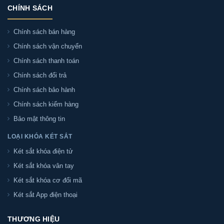
S11-PRO chính hãng:
CHÍNH SÁCH
- Két sắt Sài Gòn chuyên phân phối két sắt Két sắt
Chính sách bán hàng
Liberty LB79-S11-PRO tại Việt Nam. Địa chỉ tại Số nhà
Chính sách vận chuyển
103/2A Trần Thái Tông, phường 15, Tân Bình, TP Hồ Chí
Chính sách thanh toán
Minh
Chính sách đổi trả
Chính sách bảo hành
Quý khách liên hệ chúng tôi qua hotline:
097.573.9381
để nhận tư vấn và báo giá cũng như các chính sách
Chính sách kiểm hàng
mới nhất của sản phẩm. hoặc qua trực tiếp địa chỉ
Bảo mật thông tin
LOẠI KHÓA KÉT SẮT
Két sắt khóa điện tử
Phân phối Két sắt Liberty LB79-S11-PRO chính
hãng tại TP. Hồ Chí Minh
Két sắt khóa vân tay
Két sắt khóa cơ đổi mã
Két sắt Sài Gòn nhận giao và lắp đặt Két sắt Liberty
Két sắt App điện thoại
LB79-S11-PRO chính hãng tại tất cả các quận huyện TP.
HCM:
THƯƠNG HIỆU