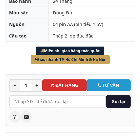
Bảo hành
24 Tháng
Màu sắc
Đồng Đỏ
Nguồn
04 pin AA (pin tiểu 1.5V)
Cấu tạo
Thép 2 lớp đúc đặc
Miễn phí giao hàng toàn quốc
Giao nhanh TP. Hồ Chí Minh & Hà Nội
−
+
ĐẶT HÀNG
TƯ VẤN
Gọi lại