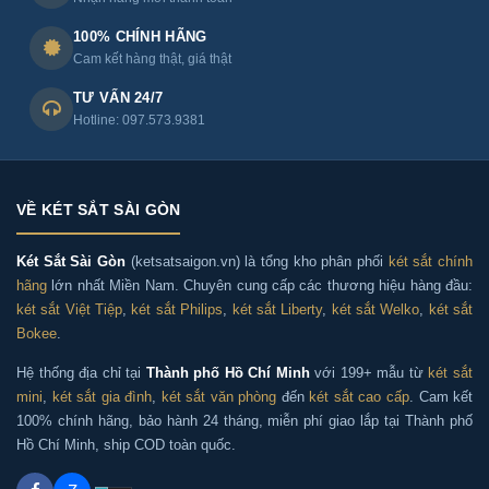
- Dung tích, Kích thước két sắt phù hợp với nhu cầu sử
100% CHÍNH HÃNG
dụng: dung tích, kích thước két sẽ quy định lượng đồ
Cam kết hàng thật, giá thật
vật bạn có thể bỏ vào két. Bạn nên chọn kích thước tuỳ
TƯ VẤN 24/7
theo nhu cầu cần lưu trữ
Hotline: 097.573.9381
- Công nghệ mở két: bạn nên quan tâm đó là loại két
sắt khoá vân tay, điện tử hay khoá cơ và chọn tuỳ theo
VỀ KÉT SẮT SÀI GÒN
nhu cầu sử dụng.
Két Sắt Sài Gòn
(ketsatsaigon.vn) là tổng kho phân phối
két sắt chính
hãng
lớn nhất Miền Nam. Chuyên cung cấp các thương hiệu hàng đầu:
- Khả năng chữa cháy - an toàn: nên chọn két sắt chữa
két sắt Việt Tiệp
,
két sắt Philips
,
két sắt Liberty
,
két sắt Welko
,
két sắt
cháy để bảo vệ tài sản, giấy tờ phòng khi xảy ra hoả
Bokee
.
hoạn.
Két sắt Liberty LB79-S11-PRO
là két sắt an toàn
đạt tiêu chuẩn chữa cháy, bạn hoàn toàn yên tâm khi
Hệ thống địa chỉ tại
Thành phố Hồ Chí Minh
với 199+ mẫu từ
két sắt
mini
,
két sắt gia đình
,
két sắt văn phòng
đến
két sắt cao cấp
. Cam kết
lựa chọn chiếc két sắt này
100% chính hãng, bảo hành 24 tháng, miễn phí giao lắp tại Thành phố
Hồ Chí Minh, ship COD toàn quốc.
- Chất liệu và kiểu dáng: bạn nên chọn két được làm từ