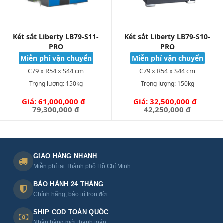
hàng nhanh COD toàn quốc.
- Giá phân phối tốt, trả góp 0%, ưu đãi khách hàng tại
miền Nam.
Két sắt Liberty LB79-S11-
Két sắt Liberty LB79-S10-
PRO
PRO
Miễn phí vận chuyển
Miễn phí vận chuyển
Phụ kiện Két sắt Liberty LB79-S11-
C79 x R54 x S44 cm
C79 x R54 x S44 cm
PRO
Trọng lượng:
150kg
Trọng lượng:
150kg
Giá: 61,000,000 đ
Giá: 32,500,000 đ
GIỎ HÀNG
2 chìa cơ dự phòng
GIỎ HÀNG
79,300,000 đ
42,250,000 đ
Hộp kích pin 9V tạm thời (mở két khi hết pin đột ngột)
Phiếu bảo hành 24 tháng chính hãng
Tài liệu hướng dẫn tiếng Việt
4 pin AA Alkaline (lắp sẵn)
GIAO HÀNG NHANH
Bộ ốc vít gắn tường/sàn (chống di dời)
Miễn phí tại Thành phố Hồ Chí Minh
BẢO HÀNH 24 THÁNG
Chính hãng, bảo trì trọn đời
Một số lưu ý khi lựa chọn Két sắt
Liberty LB79-S11-PRO
SHIP COD TOÀN QUỐC
Nhận hàng mới thanh toán