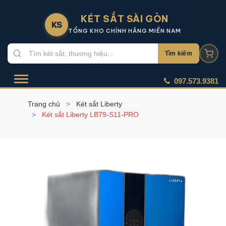
KÉT SẮT SÀI GÒN
KS
TỔNG KHO CHÍNH HÃNG MIỀN NAM
Tìm kiếm
097.573.9381
Trang chủ
Két sắt Liberty
Két sắt Liberty LB79-S11-PRO