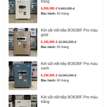
trắng
Độ dày cửa / thân
10 mm / 6 mm thép đúc
6,090,000 đ
9,663,000 đ
đặc
Bảo hành:
60 tháng
Số chốt khóa
5 chốt Ø32 mm, thép
không gỉ
Két sắt việt tiệp BO63BF Pro màu
gold
Loại khóa
Khóa vân tay điện tử +
6,190,000 đ
10,963,000 đ
App Wifi + Khóa cơ
Bảo hành:
60 tháng
Số vân tay
Lưu 100 vân tay
Két sắt việt tiệp BO63BF Pro màu
xanh
Số mã số
10 mã tùy chỉnh
6,190,000 đ
10,963,000 đ
Bảo hành:
60 tháng
Pin
4 viên AA Alkaline
Màu sắc
Đồng Đỏ
Két sắt việt tiệp BO63BF Pro màu
trắng
Bảo hành
24 tháng chính hãng