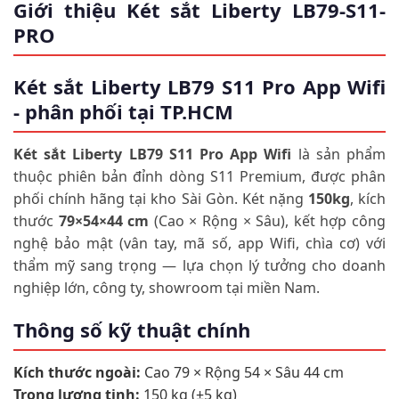
Giới thiệu Két sắt Liberty LB79-S11-
PRO
Két sắt Liberty LB79 S11 Pro App Wifi
- phân phối tại TP.HCM
Két sắt Liberty LB79 S11 Pro App Wifi
là sản phẩm
thuộc phiên bản đỉnh dòng S11 Premium, được phân
phối chính hãng tại kho Sài Gòn. Két nặng
150kg
, kích
thước
79×54×44 cm
(Cao × Rộng × Sâu), kết hợp công
nghệ bảo mật (vân tay, mã số, app Wifi, chìa cơ) với
thẩm mỹ sang trọng — lựa chọn lý tưởng cho doanh
nghiệp lớn, công ty, showroom tại miền Nam.
Thông số kỹ thuật chính
Kích thước ngoài:
Cao 79 × Rộng 54 × Sâu 44 cm
Trọng lượng tịnh:
150 kg (±5 kg)