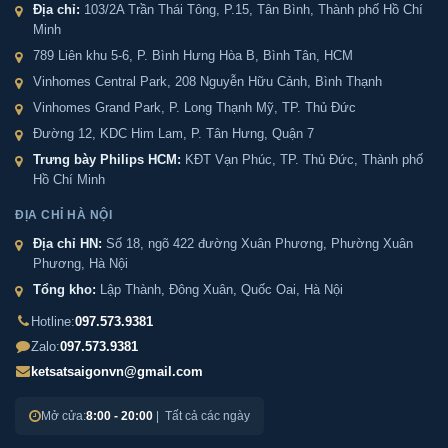
Địa chỉ:
103/2A Trần Thái Tông, P.15, Tân Bình, Thành phố Hồ Chí
LB79-S11-PRO chính hãng tại tất cả các quận huyện TP.
Minh
HCM:
789 Liên khu 5-6, P. Bình Hưng Hòa B, Bình Tân, HCM
Vinhomes Central Park, 208 Nguyễn Hữu Cảnh, Bình Thạnh
+ Quận nội thành: Ba Đình, Đống Đa, Hai Bà Trưng,
Vinhomes Grand Park, P. Long Thạnh Mỹ, TP. Thủ Đức
Hoàn Kiếm, Cầu Giấy, Thanh Xuân, Hoàng Mai, Tây Hồ,
Đường 12, KDC Him Lam, P. Tân Hưng, Quận 7
Long Biên, Hà Đông, Bắc Từ Liêm, Nam Từ Liêm
Trưng bày Philips HCM:
KĐT Vạn Phúc, TP. Thủ Đức, Thành phố
Hồ Chí Minh
+ Huyện ngoại thành: Gia Lâm, Thanh Trì, Đông Anh,
ĐỊA CHỈ HÀ NỘI
Sóc Sơn, Mê Linh, Thường Tín, Phú Xuyên, Ứng Hòa, Mỹ
Đức, Chương Mỹ, Quốc Oai, Thạch Thất, Hoài Đức, Đan
Địa chỉ HN:
Số 18, ngõ 422 đường Xuân Phương, Phường Xuân
Phương, Hà Nội
Phượng, Ba Vì, Phúc Thọ, Sơn Tây,...
Tổng kho:
Lập Thành, Đông Xuân, Quốc Oai, Hà Nội
Hotline:
097.573.9381
Phân phối Két sắt Liberty LB79-S11-PRO chính
Zalo:
097.573.9381
hãng toàn quốc
ketsatsaigonvn@gmail.com
Mở cửa:
8:00 - 20:00
| Tất cả các ngày
Ngoài Hà Nội và Thành phố Hồ Chí Minh, Két sắt Sài
Gòn còn cung cấp và vận chuyển Két sắt Liberty LB79-