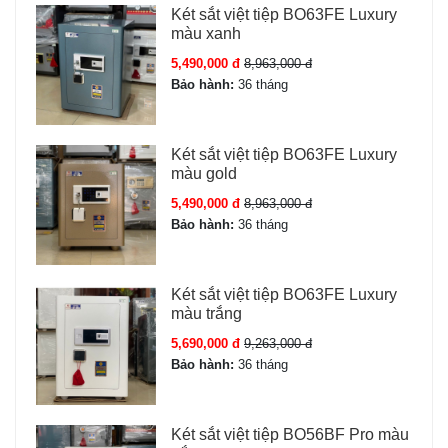
Bảng thông số LB79-S11-PRO:
Két sắt việt tiệp BO63FE Luxury
màu xanh
Mã:
LB79-S11-PRO
Trọng lượng:
150 kg
5,490,000 đ
8,963,000 đ
KT ngoài:
79 × 54 × 44 cm
Bảo hành:
36 tháng
Màu:
Đồng Đỏ
Khóa:
Khóa vân tay điện tử + App Wifi + Khóa cơ
Két sắt việt tiệp BO63FE Luxury
Bảo hành: 24 tháng chính hãng
màu gold
5,490,000 đ
8,963,000 đ
Đặc tính sản phẩm Két sắt Liberty
Bảo hành:
36 tháng
LB79-S11-PRO
Két sắt việt tiệp BO63FE Luxury
Thông số
màu trắng
Giá trị
5,690,000 đ
9,263,000 đ
Kích thước ngoài
79 × 54 × 44 cm
Bảo hành:
36 tháng
Trọng lượng
150 kg ± 5kg
Két sắt việt tiệp BO56BF Pro màu