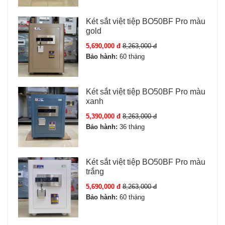
nguyên kiện - bảo hành
Két sắt việt tiệp BO50BF Pro màu
online chính hãng
gold
Nguồn
5,690,000 đ
04 pin AA (pin tiểu 1.5V)
8,263,000 đ
Bảo hành:
60 tháng
Cấu tạo Két sắt Liberty LB79-S11-PRO
Két sắt việt tiệp BO50BF Pro màu
xanh
Cấu tạo Két sắt Liberty LB79 S11 Pro:
5,390,000 đ
8,263,000 đ
Vỏ thép đúc đặc 2 lớp, cánh cửa dày 10mm, thân két
Bảo hành:
36 tháng
dày 6mm
Hệ thống 5 chốt khóa thép không gỉ Ø32mm, bản lề
Két sắt việt tiệp BO50BF Pro màu
chìm chống cạy
trắng
Lớp cách nhiệt chống cháy giữa 2 lớp thép
5,690,000 đ
8,263,000 đ
Pin: 4 viên AA Alkaline (dùng ~12 tháng), có hộp kích
Bảo hành:
60 tháng
pin tạm thời
Chân két bọc cao su chống trượt, có lỗ bắt vít cố định