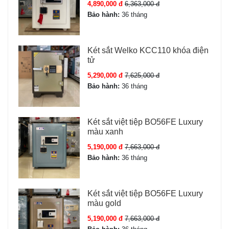
4,890,000 đ
6,363,000 đ
Bảo hành:
36 tháng
Két sắt Welko KCC110 khóa điện
tử
5,290,000 đ
7,625,000 đ
Bảo hành:
36 tháng
Thông số kỹ thuật Két sắt Liberty
LB79-S11-PRO
Két sắt việt tiệp BO56FE Luxury
màu xanh
Model
LB79-S11-PRO
5,190,000 đ
7,663,000 đ
Bảo hành:
36 tháng
Giá
61,000,000 đ
Thương hiệu
Két sắt Liberty chính
Két sắt việt tiệp BO56FE Luxury
hãng
màu gold
5,190,000 đ
7,663,000 đ
Nhà sản xuất
Liberty