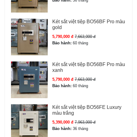
Bảo hành:
36 tháng
Trọng lượng
150 kg ± 5 kg
Két sắt việt tiệp BO56BF Pro màu
gold
Kích thước ngoài
C79 x R54 x S44 cm
5,790,000 đ
7,663,000 đ
Mở két sắt
Khóa cơ; Mã số điện tử;
Bảo hành:
60 tháng
Vân tay; Điện tử hoặc
vân tay
Két sắt việt tiệp BO56BF Pro màu
xanh
Chữa cháy
Có (Két sắt chữa cháy)
5,790,000 đ
7,663,000 đ
Bảo hành:
60 tháng
Báo động
Có báo động
Bảo hành
24 Tháng
Két sắt việt tiệp BO56FE Luxury
màu trắng
Màu sắc
Đồng Đỏ
5,390,000 đ
7,963,000 đ
Bảo hành:
36 tháng
Tình trạng
Mới 100% – nguyên đai