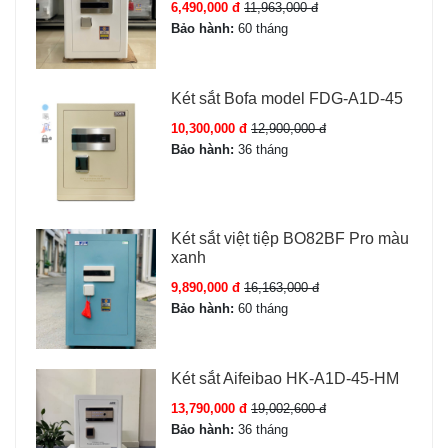
6,490,000 đ
11,963,000 đ
Bảo hành:
60 tháng
Xuất xứ
Sản xuất tại Việt Nam
Két sắt Bofa model FDG-A1D-45
Tính năng Két sắt Liberty LB79-S11-
10,300,000 đ
12,900,000 đ
PRO
Bảo hành:
36 tháng
Két sắt Liberty LB79 S11 Pro App Wifi
có các tính năng
nổi bật sau:
Két sắt việt tiệp BO82BF Pro màu
Vân tay sinh trắc học FPC:
Cảm biến 3 lớp (nhiệt độ +
xanh
điện dung + áp suất), lưu 100 vân tay, mở két nhanh
9,890,000 đ
16,163,000 đ
trong 0.5 giây.
Bảo hành:
60 tháng
Mã số điện tử:
Bàn phím cảm ứng nhạy, 10 mã có thể
cài đặt riêng cho từng thành viên.
Két sắt Aifeibao HK-A1D-45-HM
Kết nối App Wifi:
Mở két từ xa qua điện thoại, xem lịch
sử truy cập, nhận thông báo tức thì khi có người mở
13,790,000 đ
19,002,600 đ
két.
Bảo hành:
36 tháng