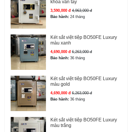
khóa vân tay
hết pin
3,590,000 đ
4,963,000 đ
Bảo hành & dịch vụ tại Sài Gòn
Bảo hành:
24 tháng
Bảo hành chính hãng 24 tháng, hỗ trợ kỹ thuật tận nơi
Giao hàng và lắp đặt miễn phí khu vực TP.HCM
Két sắt việt tiệp BO50FE Luxury
màu xanh
Ship COD toàn quốc, kho Sài Gòn xuất hàng 24h
Hỗ trợ trả góp 0%, cam kết hàng chính hãng 100%
4,690,000 đ
6,263,000 đ
Bảo hành:
36 tháng
LB79 S11 Pro dành cho ai?
Két sắt việt tiệp BO50FE Luxury
Két LB79 S11 Pro là lựa chọn phù hợp cho doanh
màu gold
nghiệp lớn, công ty, showroom. Khách hàng tại Sài
4,690,000 đ
6,263,000 đ
Gòn, miền Nam và toàn quốc đều có thể đặt mua trực
Bảo hành:
36 tháng
tiếp, được tư vấn kỹ thuật và giao tận nơi.
Két sắt việt tiệp BO50FE Luxury
màu trắng