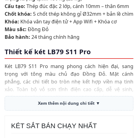
Cấu tạo:
Thép đúc đặc 2 lớp, cánh 10mm – thân 6mm
Chốt khóa:
5 chốt thép không gỉ Ø32mm + bản lề chìm
Khóa:
Khóa vân tay điện tử + App Wifi + Khóa cơ
Màu sắc:
Đồng Đỏ
Bảo hành:
24 tháng chính hãng
Thiết kế két LB79 S11 Pro
Két LB79 S11 Pro mang phong cách hiện đại, sang
trọng với tông màu chủ đạo Đồng Đỏ. Mặt cánh
phẳng, các chi tiết bo tròn nhẹ kết hợp viền mạ tinh
xảo. Toàn bộ vỏ sơn tĩnh điện cao cấp, dễ vệ sinh,
chống trầy. Phù hợp đặt trong phòng ngủ, phòng làm
Xem thêm nội dung chi tiết ▼
việc, văn phòng công ty tại nhà phố hoặc chung cư cao
cấp.
KÉT SẮT BÁN CHẠY NHẤT
An toàn và chống cháy