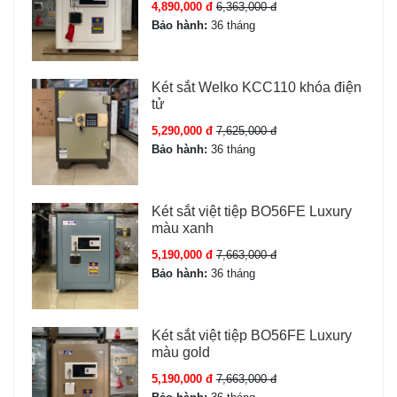
4,890,000 đ
6,363,000 đ
Bảo hành:
36 tháng
Két sắt Welko KCC110 khóa điện
tử
5,290,000 đ
7,625,000 đ
Bảo hành:
36 tháng
Thông số kỹ thuật Két sắt Liberty
LB68-S7II-PRO
Két sắt việt tiệp BO56FE Luxury
màu xanh
Model
LB68-S7II-PRO
5,190,000 đ
7,663,000 đ
Bảo hành:
36 tháng
Giá
57,750,000 đ
Thương hiệu
Két sắt Liberty chính
Két sắt việt tiệp BO56FE Luxury
hãng
màu gold
5,190,000 đ
7,663,000 đ
Nhà sản xuất
Liberty