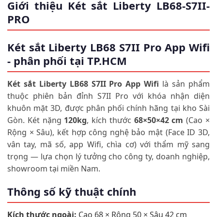
Giới thiệu Két sắt Liberty LB68-S7II-
PRO
Két sắt Liberty LB68 S7II Pro App Wifi
- phân phối tại TP.HCM
Két sắt Liberty LB68 S7II Pro App Wifi
là sản phẩm
thuộc phiên bản đỉnh S7II Pro với khóa nhận diện
khuôn mặt 3D, được phân phối chính hãng tại kho Sài
Gòn. Két nặng
120kg
, kích thước
68×50×42 cm
(Cao ×
Rộng × Sâu), kết hợp công nghệ bảo mật (Face ID 3D,
vân tay, mã số, app Wifi, chìa cơ) với thẩm mỹ sang
trọng — lựa chọn lý tưởng cho công ty, doanh nghiệp,
showroom tại miền Nam.
Thông số kỹ thuật chính
Kích thước ngoài:
Cao 68 × Rộng 50 × Sâu 42 cm