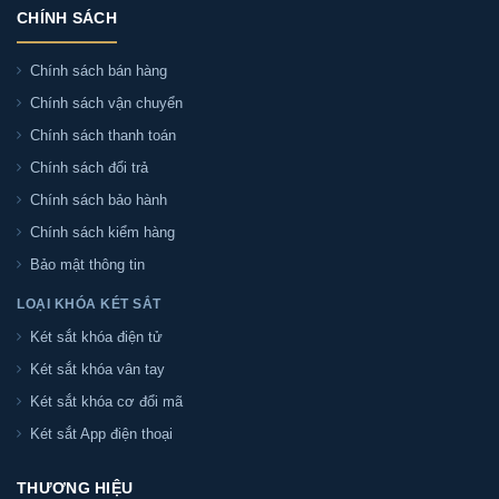
S7II-PRO chính hãng:
CHÍNH SÁCH
- Két sắt Sài Gòn chuyên phân phối két sắt Két sắt
Chính sách bán hàng
Liberty LB68-S7II-PRO tại Việt Nam. Địa chỉ tại Số nhà
Chính sách vận chuyển
103/2A Trần Thái Tông, phường 15, Tân Bình, TP Hồ Chí
Chính sách thanh toán
Minh
Chính sách đổi trả
Chính sách bảo hành
Quý khách liên hệ chúng tôi qua hotline:
097.573.9381
để nhận tư vấn và báo giá cũng như các chính sách
Chính sách kiểm hàng
mới nhất của sản phẩm. hoặc qua trực tiếp địa chỉ
Bảo mật thông tin
LOẠI KHÓA KÉT SẮT
Két sắt khóa điện tử
Phân phối Két sắt Liberty LB68-S7II-PRO chính
hãng tại TP. Hồ Chí Minh
Két sắt khóa vân tay
Két sắt khóa cơ đổi mã
Két sắt Sài Gòn nhận giao và lắp đặt Két sắt Liberty
Két sắt App điện thoại
LB68-S7II-PRO chính hãng tại tất cả các quận huyện TP.
HCM:
THƯƠNG HIỆU