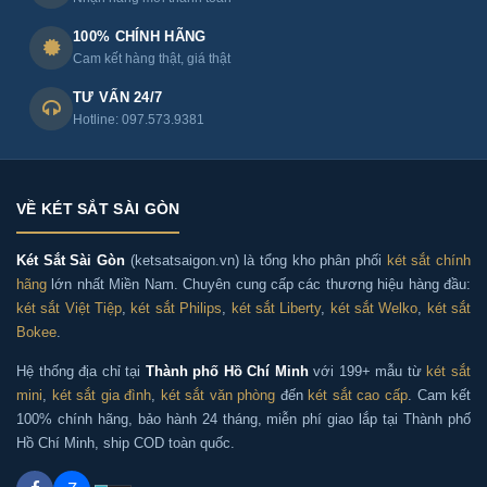
- Dung tích, Kích thước két sắt phù hợp với nhu cầu sử
100% CHÍNH HÃNG
dụng: dung tích, kích thước két sẽ quy định lượng đồ
Cam kết hàng thật, giá thật
vật bạn có thể bỏ vào két. Bạn nên chọn kích thước tuỳ
TƯ VẤN 24/7
theo nhu cầu cần lưu trữ
Hotline: 097.573.9381
- Công nghệ mở két: bạn nên quan tâm đó là loại két
sắt khoá vân tay, điện tử hay khoá cơ và chọn tuỳ theo
VỀ KÉT SẮT SÀI GÒN
nhu cầu sử dụng.
Két Sắt Sài Gòn
(ketsatsaigon.vn) là tổng kho phân phối
két sắt chính
hãng
lớn nhất Miền Nam. Chuyên cung cấp các thương hiệu hàng đầu:
- Khả năng chữa cháy - an toàn: nên chọn két sắt chữa
két sắt Việt Tiệp
,
két sắt Philips
,
két sắt Liberty
,
két sắt Welko
,
két sắt
cháy để bảo vệ tài sản, giấy tờ phòng khi xảy ra hoả
Bokee
.
hoạn.
Két sắt Liberty LB68-S7II-PRO
là két sắt an toàn
đạt tiêu chuẩn chữa cháy, bạn hoàn toàn yên tâm khi
Hệ thống địa chỉ tại
Thành phố Hồ Chí Minh
với 199+ mẫu từ
két sắt
mini
,
két sắt gia đình
,
két sắt văn phòng
đến
két sắt cao cấp
. Cam kết
lựa chọn chiếc két sắt này
100% chính hãng, bảo hành 24 tháng, miễn phí giao lắp tại Thành phố
Hồ Chí Minh, ship COD toàn quốc.
- Chất liệu và kiểu dáng: bạn nên chọn két được làm từ