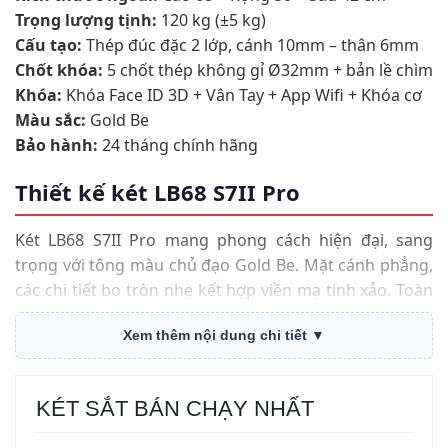
Trọng lượng tịnh:
120 kg (±5 kg)
Cấu tạo:
Thép đúc đặc 2 lớp, cánh 10mm – thân 6mm
Chốt khóa:
5 chốt thép không gỉ Ø32mm + bản lề chìm
Khóa:
Khóa Face ID 3D + Vân Tay + App Wifi + Khóa cơ
Màu sắc:
Gold Be
Bảo hành:
24 tháng chính hãng
Thiết kế két LB68 S7II Pro
Két LB68 S7II Pro mang phong cách hiện đại, sang
trọng với tông màu chủ đạo Gold Be. Mặt cánh phẳng,
các chi tiết bo tròn nhẹ kết hợp viền mạ tinh xảo. Toàn
bộ vỏ sơn tĩnh điện cao cấp, dễ vệ sinh, chống trầy. Phù
Xem thêm nội dung chi tiết ▼
hợp đặt trong phòng ngủ, phòng làm việc, văn phòng
công ty tại nhà phố hoặc chung cư cao cấp.
KÉT SẮT BÁN CHẠY NHẤT
An toàn và chống cháy