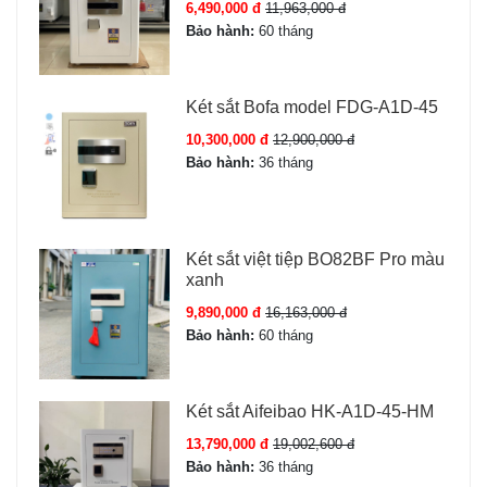
6,490,000 đ
11,963,000 đ
Bảo hành
24 tháng chính hãng
Bảo hành:
60 tháng
Xuất xứ
Sản xuất tại Việt Nam
Két sắt Bofa model FDG-A1D-45
10,300,000 đ
12,900,000 đ
Tính năng Két sắt Liberty LB68-S7II-
Bảo hành:
36 tháng
PRO
Két sắt Liberty LB68 S7II Pro App Wifi
có các tính
Két sắt việt tiệp BO82BF Pro màu
năng nổi bật sau:
xanh
Vân tay sinh trắc học FPC:
Cảm biến 3 lớp (nhiệt độ +
9,890,000 đ
16,163,000 đ
điện dung + áp suất), lưu 100 vân tay, mở két nhanh
Bảo hành:
60 tháng
trong 0.5 giây.
Mã số điện tử:
Bàn phím cảm ứng nhạy, 10 mã có thể
Két sắt Aifeibao HK-A1D-45-HM
cài đặt riêng cho từng thành viên.
Kết nối App Wifi:
Mở két từ xa qua điện thoại, xem lịch
13,790,000 đ
19,002,600 đ
sử truy cập, nhận thông báo tức thì khi có người mở
Bảo hành:
36 tháng