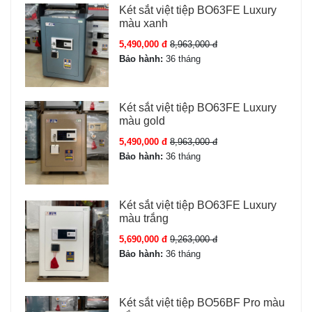
Bảng thông số LB68-S7II-PRO:
Két sắt việt tiệp BO63FE Luxury
màu xanh
Mã:
LB68-S7II-PRO
Trọng lượng:
120 kg
5,490,000 đ
8,963,000 đ
KT ngoài:
68 × 50 × 42 cm
Bảo hành:
36 tháng
Màu:
Gold Be
Khóa:
Khóa Face ID 3D + Vân Tay + App Wifi + Khóa
Két sắt việt tiệp BO63FE Luxury
cơ
màu gold
Bảo hành: 24 tháng chính hãng
5,490,000 đ
8,963,000 đ
Bảo hành:
36 tháng
Đặc tính sản phẩm Két sắt Liberty
LB68-S7II-PRO
Két sắt việt tiệp BO63FE Luxury
màu trắng
Thông số
Giá trị
5,690,000 đ
9,263,000 đ
Bảo hành:
36 tháng
Kích thước ngoài
68 × 50 × 42 cm
Két sắt việt tiệp BO56BF Pro màu
Trọng lượng
120 kg ± 5kg