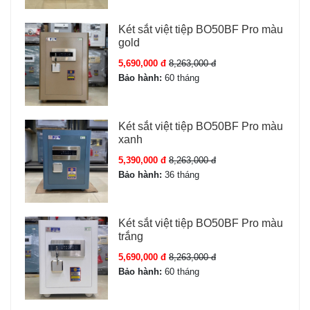
nguyên kiện - bảo hành
Két sắt việt tiệp BO50BF Pro màu
online chính hãng
gold
Nguồn
5,690,000 đ
04 pin AA (pin tiểu 1.5V)
8,263,000 đ
Bảo hành:
60 tháng
Cấu tạo Két sắt Liberty LB68-S7II-PRO
Két sắt việt tiệp BO50BF Pro màu
xanh
Cấu tạo Két sắt Liberty LB68 S7II Pro:
5,390,000 đ
8,263,000 đ
Vỏ thép đúc đặc 2 lớp, cánh cửa dày 10mm, thân két
Bảo hành:
36 tháng
dày 6mm
Hệ thống 5 chốt khóa thép không gỉ Ø32mm, bản lề
Két sắt việt tiệp BO50BF Pro màu
chìm chống cạy
trắng
Lớp cách nhiệt chống cháy giữa 2 lớp thép
5,690,000 đ
8,263,000 đ
Pin: 4 viên AA Alkaline (dùng ~12 tháng), có hộp kích
Bảo hành:
60 tháng
pin tạm thời
Chân két bọc cao su chống trượt, có lỗ bắt vít cố định