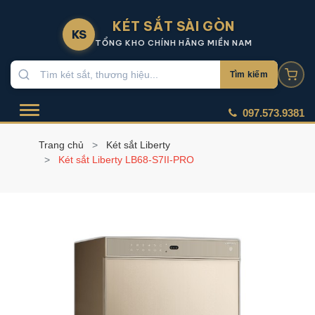
KÉT SẮT SÀI GÒN
KS
TỔNG KHO CHÍNH HÃNG MIỀN NAM
Tìm kiếm
097.573.9381
Trang chủ
Két sắt Liberty
Két sắt Liberty LB68-S7II-PRO