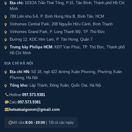
Địa chỉ:
103/2A Trần Thái Tông, P.15, Tân Bình, Thành phố Hồ Chí
LB68-S7II-PRO chính hãng tại tất cả các quận huyện TP.
Minh
HCM:
789 Liên khu 5-6, P. Bình Hưng Hòa B, Bình Tân, HCM
Vinhomes Central Park, 208 Nguyễn Hữu Cảnh, Bình Thạnh
+ Quận nội thành: Ba Đình, Đống Đa, Hai Bà Trưng,
Vinhomes Grand Park, P. Long Thạnh Mỹ, TP. Thủ Đức
Hoàn Kiếm, Cầu Giấy, Thanh Xuân, Hoàng Mai, Tây Hồ,
Đường 12, KDC Him Lam, P. Tân Hưng, Quận 7
Long Biên, Hà Đông, Bắc Từ Liêm, Nam Từ Liêm
Trưng bày Philips HCM:
KĐT Vạn Phúc, TP. Thủ Đức, Thành phố
Hồ Chí Minh
+ Huyện ngoại thành: Gia Lâm, Thanh Trì, Đông Anh,
ĐỊA CHỈ HÀ NỘI
Sóc Sơn, Mê Linh, Thường Tín, Phú Xuyên, Ứng Hòa, Mỹ
Đức, Chương Mỹ, Quốc Oai, Thạch Thất, Hoài Đức, Đan
Địa chỉ HN:
Số 18, ngõ 422 đường Xuân Phương, Phường Xuân
Phương, Hà Nội
Phượng, Ba Vì, Phúc Thọ, Sơn Tây,...
Tổng kho:
Lập Thành, Đông Xuân, Quốc Oai, Hà Nội
Hotline:
097.573.9381
Phân phối Két sắt Liberty LB68-S7II-PRO chính
Zalo:
097.573.9381
hãng toàn quốc
ketsatsaigonvn@gmail.com
Mở cửa:
8:00 - 20:00
| Tất cả các ngày
Ngoài Hà Nội và Thành phố Hồ Chí Minh, Két sắt Sài
Gòn còn cung cấp và vận chuyển Két sắt Liberty LB68-