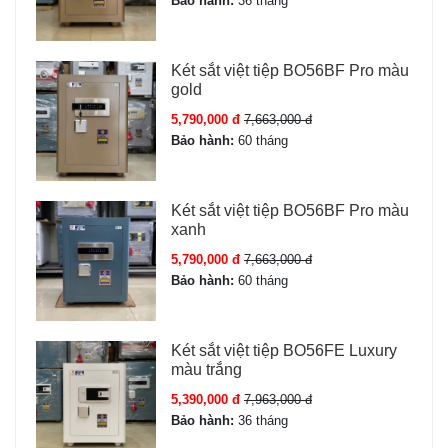
Bảo hành:
36 tháng
Trọng lượng
120 kg ± 5 kg
Két sắt việt tiệp BO56BF Pro màu
gold
Kích thước ngoài
C68 x R50 x S42 cm
5,790,000 đ
7,663,000 đ
Mở két sắt
Khóa cơ; Mã số điện tử;
Bảo hành:
60 tháng
Vân tay; Điện tử hoặc
vân tay; Face id 3D
Két sắt việt tiệp BO56BF Pro màu
xanh
Chữa cháy
Có (Két sắt chữa cháy)
5,790,000 đ
7,663,000 đ
Bảo hành:
60 tháng
Báo động
Có báo động
Bảo hành
24 Tháng
Két sắt việt tiệp BO56FE Luxury
màu trắng
Màu sắc
Gold Be
5,390,000 đ
7,963,000 đ
Bảo hành:
36 tháng
Tình trạng
Mới 100% – nguyên đai