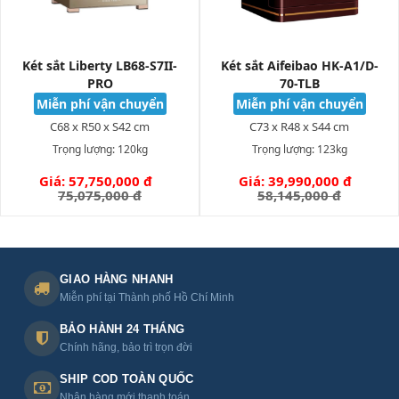
hàng nhanh COD toàn quốc.
- Giá phân phối tốt, trả góp 0%, ưu đãi khách hàng tại
miền Nam.
Két sắt Liberty LB68-S7II-
Két sắt Aifeibao HK-A1/D-
PRO
70-TLB
Miễn phí vận chuyển
Miễn phí vận chuyển
Phụ kiện Két sắt Liberty LB68-S7II-
C68 x R50 x S42 cm
C73 x R48 x S44 cm
PRO
Trọng lượng:
120kg
Trọng lượng:
123kg
Giá: 57,750,000 đ
Giá: 39,990,000 đ
GIỎ HÀNG
2 chìa cơ dự phòng
GIỎ HÀNG
75,075,000 đ
58,145,000 đ
Hộp kích pin 9V tạm thời (mở két khi hết pin đột ngột)
Phiếu bảo hành 24 tháng chính hãng
Tài liệu hướng dẫn tiếng Việt
4 pin AA Alkaline (lắp sẵn)
GIAO HÀNG NHANH
Bộ ốc vít gắn tường/sàn (chống di dời)
Miễn phí tại Thành phố Hồ Chí Minh
BẢO HÀNH 24 THÁNG
Chính hãng, bảo trì trọn đời
Một số lưu ý khi lựa chọn Két sắt
Liberty LB68-S7II-PRO
SHIP COD TOÀN QUỐC
Nhận hàng mới thanh toán