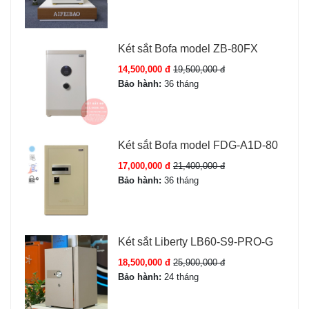
két.
Chìa cơ dự phòng:
Đảm bảo mở két ngay cả khi hết
pin hoặc quên mã.
Két sắt Bofa model ZB-80FX
An ninh nâng cao:
14,500,000 đ
19,500,000 đ
Báo động khi sai mã/vân tay 3 lần liên tiếp, khóa bàn
Bảo hành:
36 tháng
phím 60 giây
Cảm biến chống rung lắc, di chuyển trái phép
Cảnh báo pin yếu trước khi cạn
Két sắt Bofa model FDG-A1D-80
Chống cháy chuyên dụng, chống cạy phá, chống khoan
đục
17,000,000 đ
21,400,000 đ
Bảo hành:
36 tháng
Két sắt Liberty LB60-S9-PRO-G
18,500,000 đ
25,900,000 đ
Bảo hành:
24 tháng