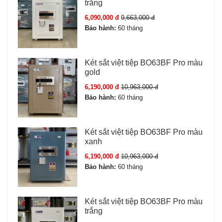
trắng
6,090,000 đ
9,663,000 đ
Độ dày cửa / thân
10 mm / 6 mm thép đúc
Bảo hành:
60 tháng
đặc
Số chốt khóa
5 chốt Ø32 mm, thép
Két sắt việt tiệp BO63BF Pro màu
không gỉ
gold
6,190,000 đ
10,963,000 đ
Loại khóa
Khóa Face ID 3D + Vân
Bảo hành:
60 tháng
Tay + App Wifi + Khóa cơ
Số vân tay
Két sắt việt tiệp BO63BF Pro màu
Lưu 100 vân tay
xanh
Số mã số
6,190,000 đ
10 mã tùy chỉnh
10,963,000 đ
Bảo hành:
60 tháng
Pin
4 viên AA Alkaline
Két sắt việt tiệp BO63BF Pro màu
Màu sắc
Gold Be
trắng