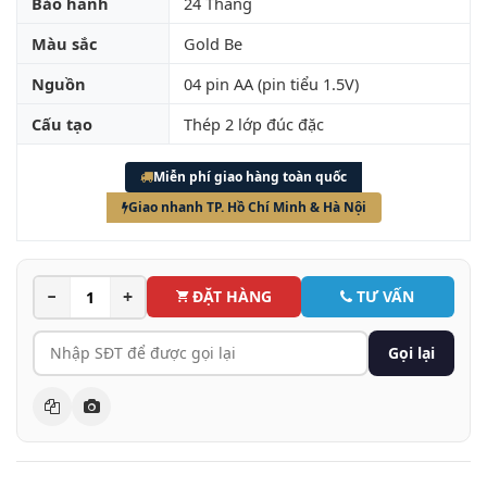
Bảo hành
24 Tháng
Màu sắc
Gold Be
Nguồn
04 pin AA (pin tiểu 1.5V)
Cấu tạo
Thép 2 lớp đúc đặc
Miễn phí giao hàng toàn quốc
Giao nhanh TP. Hồ Chí Minh & Hà Nội
−
+
ĐẶT HÀNG
TƯ VẤN
Gọi lại