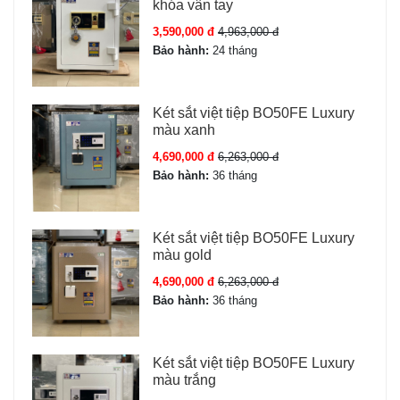
khóa vân tay
hết pin
3,590,000 đ
4,963,000 đ
Bảo hành & dịch vụ tại Sài Gòn
Bảo hành:
24 tháng
Bảo hành chính hãng 24 tháng, hỗ trợ kỹ thuật tận nơi
Giao hàng và lắp đặt miễn phí khu vực TP.HCM
Két sắt việt tiệp BO50FE Luxury
màu xanh
Ship COD toàn quốc, kho Sài Gòn xuất hàng 24h
Hỗ trợ trả góp 0%, cam kết hàng chính hãng 100%
4,690,000 đ
6,263,000 đ
Bảo hành:
36 tháng
LB68 S7II Pro dành cho ai?
Két sắt việt tiệp BO50FE Luxury
Két LB68 S7II Pro là lựa chọn phù hợp cho công ty,
màu gold
doanh nghiệp, showroom. Khách hàng tại Sài Gòn,
4,690,000 đ
6,263,000 đ
miền Nam và toàn quốc đều có thể đặt mua trực tiếp,
Bảo hành:
36 tháng
được tư vấn kỹ thuật và giao tận nơi.
Két sắt việt tiệp BO50FE Luxury
màu trắng