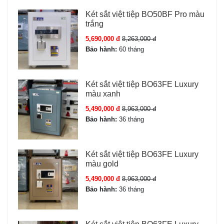
- Két sắt kassler KL75 LS7 Gold là giải pháp bảo mật lý
Két sắt việt tiệp BO50BF Pro màu
tưởng để cất giữ tiền mặt, vàng, trang sức, hợp đồng,
trắng
giấy tờ quan trọng… Sản phẩm đáp ứng hoàn hảo nhu
5,690,000 đ
8,263,000 đ
cầu bảo mật cho gia đình, văn phòng, ngân hàng hoặc
Bảo hành:
60 tháng
khách sạn cao cấp.
Két sắt việt tiệp BO63FE Luxury
Tính năng Két sắt Kassler KL75-LS7-
màu xanh
GOLD
5,490,000 đ
8,963,000 đ
Bảo hành:
36 tháng
Bảo mật đa chế độ:
✅ Khóa cơ truyền thống
✅ Mã số điện tử tiện lợi
Két sắt việt tiệp BO63FE Luxury
màu gold
✅ Vân tay cảm ứng siêu nhạy
✅ Kết hợp điện tử + vân tay nâng cao an toàn
5,490,000 đ
8,963,000 đ
Bảo hành:
36 tháng
✅ Điều khiển thông minh qua
App điện thoại
Chống cháy vượt trội:
Cấu tạo thép nguyên khối, lớp
chống cháy chuyên dụng bảo vệ tài sản khi hỏa hoạn.