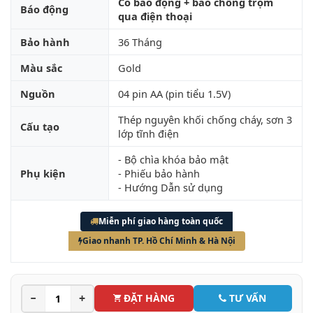
Có báo động + báo chống trộm
Báo động
qua điện thoại
Bảo hành
36 Tháng
Màu sắc
Gold
Nguồn
04 pin AA (pin tiểu 1.5V)
Thép nguyên khối chống cháy, sơn 3
Cấu tạo
lớp tĩnh điện
- Bộ chìa khóa bảo mật
Phụ kiện
- Phiếu bảo hành
- Hướng Dẫn sử dụng
Miễn phí giao hàng toàn quốc
Giao nhanh TP. Hồ Chí Minh & Hà Nội
−
+
ĐẶT HÀNG
TƯ VẤN