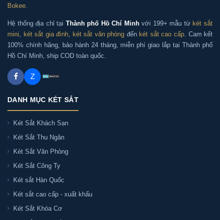
Phân phối Két sắt Kassler KL75-LS7-GOLD
Bokee
.
chính hãng tại Hà Nội
Hệ thống địa chỉ tại
Thành phố Hồ Chí Minh
với 199+ mẫu từ
két sắt
mini
,
két sắt gia đình
,
két sắt văn phòng
đến
két sắt cao cấp
. Cam kết
100% chính hãng, bảo hành 24 tháng, miễn phí giao lắp tại Thành phố
Két sắt Sài Gòn nhận giao và lắp đặt Két sắt Kassler
Hồ Chí Minh, ship COD toàn quốc.
KL75-LS7-GOLD chính hãng tại tất cả các quận huyện
TP. HCM:
Z
+ Quận nội thành: Ba Đình, Đống Đa, Hai Bà Trưng,
DANH MỤC KÉT SẮT
Hoàn Kiếm, Cầu Giấy, Thanh Xuân, Hoàng Mai, Tây Hồ,
Long Biên, Hà Đông, Bắc Từ Liêm, Nam Từ Liêm
Két Sắt Khách Sạn
Két Sắt Thu Ngân
+ Huyện ngoại thành: Gia Lâm, Thanh Trì, Đông Anh,
Két Sắt Văn Phòng
Sóc Sơn, Mê Linh, Thường Tín, Phú Xuyên, Ứng Hòa, Mỹ
Két Sắt Công Ty
Đức, Chương Mỹ, Quốc Oai, Thạch Thất, Hoài Đức, Đan
Két sắt Hàn Quốc
Phượng, Ba Vì, Phúc Thọ, Sơn Tây,...
Két sắt cao cấp - xuất khẩu
Két Sắt Khóa Cơ
Phân phối Két sắt Kassler KL75-LS7-GOLD