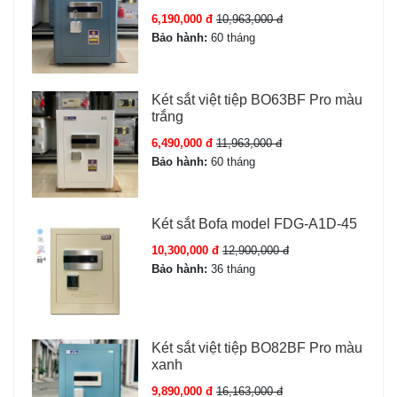
Thiết kế chắc chắn, màu xám sang trọng, dễ dàng phối
6,190,000 đ
10,963,000 đ
hợp nội thất.
Bảo hành:
60 tháng
3 phương thức mở khóa hiện đại
, tối ưu an toàn và
tiện lợi.
Két sắt việt tiệp BO63BF Pro màu
Chống cháy, chống khoan phá, chống gỉ sét.
trắng
Trọng lượng 116kg an toàn, khó di chuyển trái phép.
6,490,000 đ
11,963,000 đ
Bảo hành:
60 tháng
Bảo hành chính hãng 36 tháng.
Két sắt Bofa model FDG-A1D-45
Phụ kiện Két sắt Kassler KL75-LS7-
GOLD
10,300,000 đ
12,900,000 đ
Bảo hành:
36 tháng
02 chìa khóa cơ Kassler
04 viên pin AA
Két sắt việt tiệp BO82BF Pro màu
Thẻ bảo hành Kassler chính hãng
xanh
Sách hướng dẫn sử dụng chi tiết
9,890,000 đ
16,163,000 đ