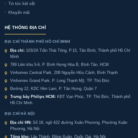
Tin tức két sắt
Khuyến mãi
Két sắt Kassler KL75-LS7-GOLD có dễ sử dụng
không?
HỆ THỐNG ĐỊA CHỈ
Pin Két sắt Kassler KL75-LS7-GOLD dùng được
ĐỊA CHỈ THÀNH PHỐ HỒ CHÍ MINH
bao lâu?
Địa chỉ:
103/2A Trần Thái Tông, P.15, Tân Bình, Thành phố Hồ Chí
Minh
789 Liên khu 5-6, P. Bình Hưng Hòa B, Bình Tân, HCM
Hết pin Két sắt Kassler KL75-LS7-GOLD có mở
khóa được không?
Vinhomes Central Park, 208 Nguyễn Hữu Cảnh, Bình Thạnh
Vinhomes Grand Park, P. Long Thạnh Mỹ, TP. Thủ Đức
Đường 12, KDC Him Lam, P. Tân Hưng, Quận 7
Két sắt Kassler KL75-LS7-GOLD có phù hợp với
Trưng bày Philips HCM:
KĐT Vạn Phúc, TP. Thủ Đức, Thành phố
gia đình không?
Hồ Chí Minh
ĐỊA CHỈ HÀ NỘI
Két sắt Kassler KL75-LS7-GOLD có sẵn ở Sài Gòn
không?
Địa chỉ HN:
Số 18, ngõ 422 đường Xuân Phương, Phường Xuân
Phương, Hà Nội
Tổng kho:
Lập Thành, Đông Xuân, Quốc Oai, Hà Nội