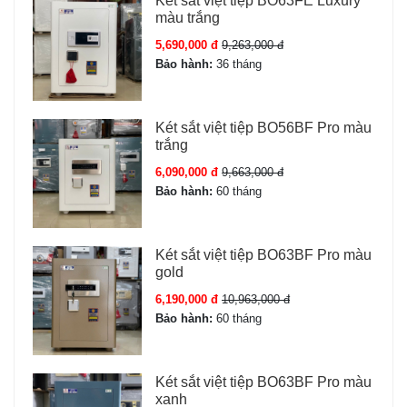
Két sắt việt tiệp BO63FE Luxury
màu trắng
Cảnh báo thông minh:
Phát tín hiệu báo động khi có
5,690,000 đ
9,263,000 đ
dấu hiệu cạy phá hoặc nhập sai mật khẩu nhiều lần.
Bảo hành:
36 tháng
Đèn LED hỗ trợ:
Giúp mở két trong môi trường thiếu
sáng.
Két sắt việt tiệp BO56BF Pro màu
trắng
6,090,000 đ
9,663,000 đ
Bảo hành:
60 tháng
Két sắt việt tiệp BO63BF Pro màu
gold
6,190,000 đ
10,963,000 đ
Bảo hành:
60 tháng
Ưu điểm Két sắt Kassler KL75-LS7-
GOLD
Két sắt việt tiệp BO63BF Pro màu
xanh