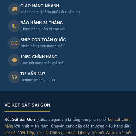
GIAO HÀNG NHANH
Két sắt Sài Gòn nhận giao và lắp đặt Két sắt Kassler
Miễn phí tại Thành phố Hồ Chí Minh
KL75-LS7-GOLD chính hãng tại tất cả các quận huyện
BẢO HÀNH 24 THÁNG
TP. HCM:
Chính hãng, bảo trì trọn đời
SHIP COD TOÀN QUỐC
+ Quận trung tâm: Quận 1, Quận 3, Quận 4, Quận 5,
Nhận hàng mới thanh toán
Quận 10, Quận 11
100% CHÍNH HÃNG
Cam kết hàng thật, giá thật
+ Khu vực phía Tây và Nam: Quận 6, Quận 7, Quận 8,
Quận Bình Tân, Quận Tân Phú
TƯ VẤN 24/7
Hotline: 097.573.9381
+ Khu vực phía Bắc: Quận 12, Quận Gò Vấp, Quận Tân
Bình, Quận Bình Thạnh, Quận Phú Nhuận
VỀ KÉT SẮT SÀI GÒN
+ Các huyện: Hóc Môn, Củ Chi, Bình Chánh, Nhà Bè, Cần
Giờ
Két Sắt Sài Gòn
(ketsatsaigon.vn) là tổng kho phân phối
két sắt chính
hãng
lớn nhất Miền Nam. Chuyên cung cấp các thương hiệu hàng đầu:
két sắt Việt Tiệp
,
két sắt Philips
,
két sắt Liberty
,
két sắt Welko
,
két sắt