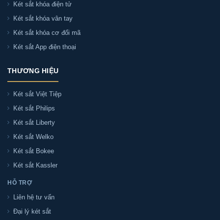
KL75-LS7-GOLD
Két sắt khóa điện tử
Két sắt khóa vân tay
Két sắt khóa cơ đổi mã
Két sắt Kassler KL75-LS7-GOLD có chữa cháy
Két sắt App điện thoại
không?
THƯƠNG HIỆU
Có. Két sắt Kassler KL75-LS7-GOLD là két sắt chữa
cháy — được thiết kế với lớp bột + bê tông chữa
Két sắt Việt Tiệp
cháy và thân thép nguyên khối, giúp bảo vệ tài
Két sắt Philips
sản, giấy tờ phòng khi xảy ra hoả hoạn.
Két sắt Liberty
Két sắt Welko
Két sắt Kassler KL75-LS7-GOLD giá bao nhiêu?
Két sắt Bokee
Két sắt Kassler
Két sắt Kassler KL75-LS7-GOLD có màu gì?
HỖ TRỢ
Liên hệ tư vấn
Kích thước ngoài Két sắt Kassler KL75-LS7-
Đại lý két sắt
GOLD là bao nhiêu?