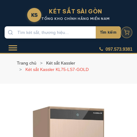
KÉT SẮT SÀI GÒN
KS
TỔNG KHO CHÍNH HÃNG MIỀN NAM
Tìm kiếm
097.573.9381
Trang chủ
Két sắt Kassler
Két sắt Kassler KL75-LS7-GOLD