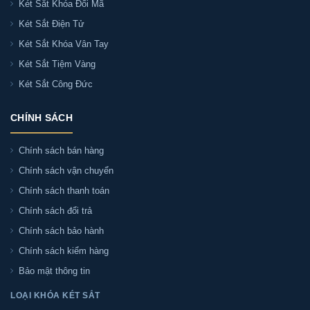
Két Sắt Khóa Đổi Mã
chính hãng toàn quốc
Két Sắt Điện Tử
Két Sắt Khóa Vân Tay
Ngoài Hà Nội và Thành phố Hồ Chí Minh, Két sắt Sài
Két Sắt Tiệm Vàng
Gòn còn cung cấp và vận chuyển Két sắt Kassler KL75-
LS7-GOLD chính hãng đến các tỉnh, thành trên cả nước
Két Sắt Công Đức
như:
CHÍNH SÁCH
+ Miền Nam: Đồng Nai, Bình Dương, Vũng Tàu, Cà Mau,
Chính sách bán hàng
Long An, Bến Tre, Tây Ninh...
Chính sách vận chuyển
+ Miền Bắc: Bắc Ninh, Bắc Giang, Hải Dương, Hải
Chính sách thanh toán
Phòng, Hưng Yên, Nam Định, Hà Nam, Thái Nguyên,
Chính sách đổi trả
Tuyên Quang, Lạng Sơn, Sơn La, Vĩnh Phúc, Hòa Bình,
Chính sách bảo hành
Thanh Hóa,...
Chính sách kiểm hàng
Bảo mật thông tin
Tư Vấn & Hỏi Đáp Về Két sắt Kassler
LOẠI KHÓA KÉT SẮT