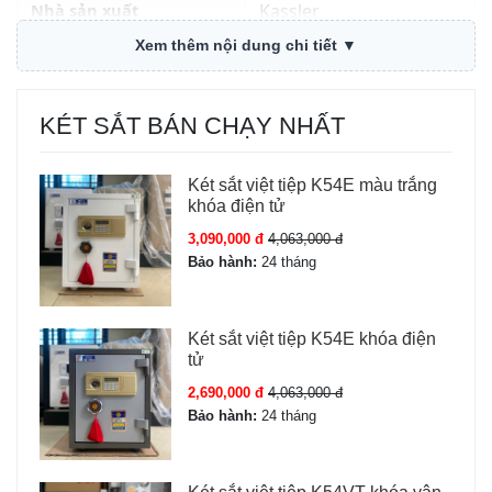
Nhà sản xuất
Kassler
Xem thêm nội dung chi tiết ▼
Trọng lượng
116 kg ± 5 kg
Kích thước ngoài
C75 x R50 x S46 cm
KÉT SẮT BÁN CHẠY NHẤT
Mở két sắt
Khóa cơ; Mã số điện tử;
Két sắt việt tiệp K54E màu trắng
Vân tay; Điện tử hoặc
khóa điện tử
vân tay; App điện thoại
3,090,000 đ
4,063,000 đ
Bảo hành:
24 tháng
Chữa cháy
Có (Két sắt chữa cháy)
Báo động
Có báo động + báo
Két sắt việt tiệp K54E khóa điện
tử
chống trộm qua điện
thoại
2,690,000 đ
4,063,000 đ
Bảo hành:
24 tháng
Bảo hành
36 Tháng