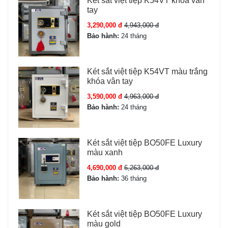
Két sắt việt tiệp K54VT khóa vân
Màu sắc
Gold
tay
3,290,000 đ
4,943,000 đ
Tình trạng
Mới 100% – nguyên đai
Bảo hành:
24 tháng
nguyên kiện - bảo hành
online chính hãng
Két sắt việt tiệp K54VT màu trắng
Nguồn
khóa vân tay
04 pin AA (pin tiểu 1.5V)
3,590,000 đ
4,963,000 đ
Bảo hành:
24 tháng
Cấu tạo Két sắt Kassler KL75-LS7-
GOLD
Két sắt việt tiệp BO50FE Luxury
màu xanh
Kết cấu Két sắt kassler KL75 LS7 Gold:
4,690,000 đ
6,263,000 đ
Thân két:
Thép nguyên khối chống cháy, sơn 3 lớp tĩnh
Bảo hành:
36 tháng
điện — chịu lực tốt, chống cạy phá hiệu quả.
Cửa két:
Chốt khóa đa điểm, đảm bảo an toàn khi
đóng.
Két sắt việt tiệp BO50FE Luxury
màu gold
Bản lề:
Ẩn bên trong, không tiếp cận từ bên ngoài.