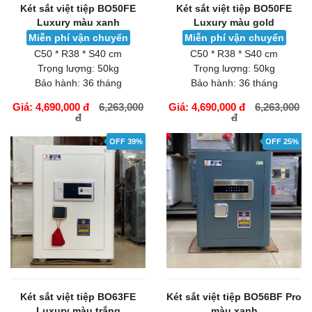
Két sắt việt tiệp BO50FE
Két sắt việt tiệp BO50FE
Luxury màu xanh
Luxury màu gold
Miễn phí vận chuyển
Miễn phí vận chuyển
C50 * R38 * S40 cm
C50 * R38 * S40 cm
Trọng lượng:
50kg
Trọng lượng:
50kg
Bảo hành:
36 tháng
Bảo hành:
36 tháng
Giá: 4,690,000 đ
6,263,000
Giá: 4,690,000 đ
6,263,000
đ
đ
GIỎ HÀNG
GIỎ HÀNG
OFF 39%
OFF 25%
Két sắt việt tiệp BO63FE
Két sắt việt tiệp BO56BF Pro
Luxury màu trắng
màu xanh