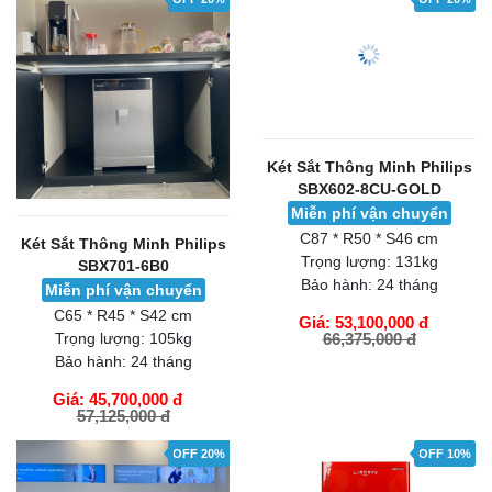
Két Sắt Thông Minh Philips
Két Sắt Thông Minh Philips
SBX701-6B0
SBX602-8CU-GOLD
Miễn phí vận chuyển
Miễn phí vận chuyển
C65 * R45 * S42 cm
C87 * R50 * S46 cm
Trọng lượng:
105kg
Trọng lượng:
131kg
Bảo hành:
24 tháng
Bảo hành:
24 tháng
Giá: 45,700,000 đ
Giá: 53,100,000 đ
57,125,000 đ
66,375,000 đ
GIỎ HÀNG
GIỎ HÀNG
OFF 20%
OFF 10%