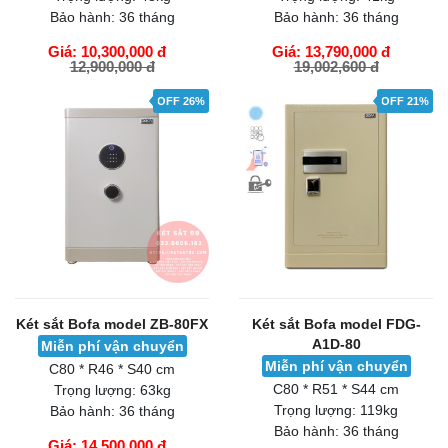
Bảo hành:
36 tháng
Bảo hành:
36 tháng
Giá: 10,300,000 đ
Giá: 13,790,000 đ
12,900,000 đ
19,002,600 đ
GIỎ HÀNG
GIỎ HÀNG
OFF 26%
OFF 21%
Két sắt Bofa model ZB-80FX
Két sắt Bofa model FDG-
A1D-80
Miễn phí vận chuyển
Miễn phí vận chuyển
C80 * R46 * S40 cm
C80 * R51 * S44 cm
Trọng lượng:
63kg
Trọng lượng:
119kg
Bảo hành:
36 tháng
Bảo hành:
36 tháng
Giá: 14,500,000 đ