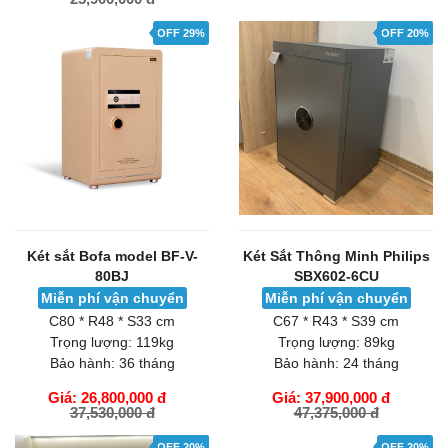
GIỎ HÀNG
GIỎ HÀNG
OFF 29%
OFF 20%
Két sắt Bofa model BF-V-
Két Sắt Thông Minh Philips
80BJ
SBX602-6CU
Miễn phí vận chuyển
Miễn phí vận chuyển
C80 * R48 * S33 cm
C67 * R43 * S39 cm
Trọng lượng:
119kg
Trọng lượng:
89kg
Bảo hành:
36 tháng
Bảo hành:
24 tháng
Giá: 26,800,000 đ
Giá: 37,900,000 đ
37,530,000 đ
47,375,000 đ
GIỎ HÀNG
GIỎ HÀNG
OFF 20%
OFF 20%