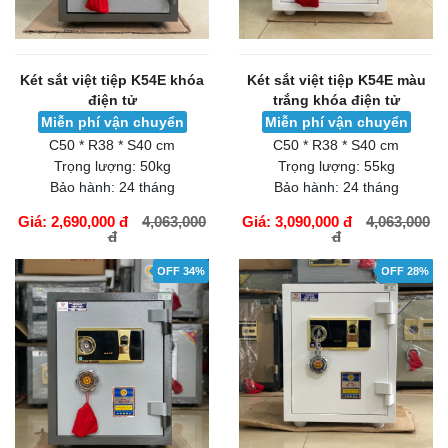
Két sắt việt tiệp K54E khóa
Két sắt việt tiệp K54E màu
điện tử
trắng khóa điện tử
Miễn phí vận chuyển
Miễn phí vận chuyển
C50 * R38 * S40 cm
C50 * R38 * S40 cm
Trọng lượng:
50kg
Trọng lượng:
55kg
Bảo hành:
24 tháng
Bảo hành:
24 tháng
Giá: 2,690,000 đ
4,063,000
Giá: 3,090,000 đ
4,063,000
đ
đ
GIỎ HÀNG
GIỎ HÀNG
OFF 34%
OFF 28%