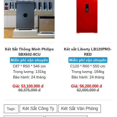
Két Sắt Thông Minh Philips
Két sắt Liberty LB120PRO-
SBX602-8CU
RED
Miễn phí vận chuyển
Miễn phí vận chuyển
C87 * R50 * S46 cm
C120 * R60 * S50 cm
Trọng lượng:
131kg
Trọng lượng:
184kg
Bảo hành:
24 tháng
Bảo hành:
24 tháng
Giá: 53,100,000 đ
Giá: 56,200,000 đ
66,375,000 đ
62,000,000 đ
GIỎ HÀNG
GIỎ HÀNG
Két Sắt Công Ty
Két Sắt Văn Phòng
Tags: