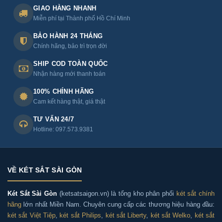
GIAO HÀNG NHANH
Miễn phí tại Thành phố Hồ Chí Minh
BẢO HÀNH 24 THÁNG
Chính hãng, bảo trì trọn đời
SHIP COD TOÀN QUỐC
Nhận hàng mới thanh toán
100% CHÍNH HÃNG
Cam kết hàng thật, giá thật
TƯ VẤN 24/7
Hotline: 097.573.9381
VỀ KÉT SẮT SÀI GÒN
Két Sắt Sài Gòn
(ketsatsaigon.vn) là tổng kho phân phối
két sắt chính
hãng
lớn nhất Miền Nam. Chuyên cung cấp các thương hiệu hàng đầu:
két sắt Việt Tiệp
,
két sắt Philips
,
két sắt Liberty
,
két sắt Welko
,
két sắt