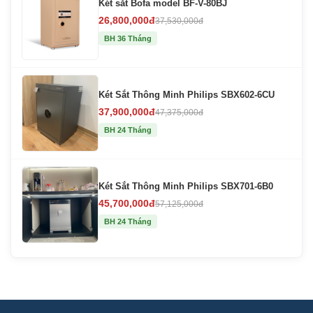
Két sắt Bofa model BF-V-80BJ
26,800,000đ
37,530,000đ
BH 36 Tháng
Két Sắt Thông Minh Philips SBX602-6CU
37,900,000đ
47,375,000đ
BH 24 Tháng
Két Sắt Thông Minh Philips SBX701-6B0
45,700,000đ
57,125,000đ
BH 24 Tháng