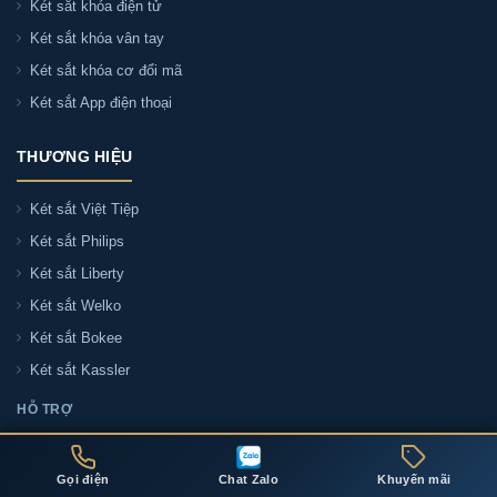
Két sắt khóa điện tử
Két sắt khóa vân tay
Két sắt khóa cơ đổi mã
Két sắt App điện thoại
THƯƠNG HIỆU
Két sắt Việt Tiệp
Két sắt Philips
Két sắt Liberty
Két sắt Welko
Két sắt Bokee
Két sắt Kassler
HỖ TRỢ
Liên hệ tư vấn
Đại lý két sắt
Gọi điện
Chat Zalo
Khuyến mãi