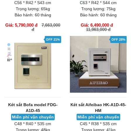
C56 * R42 * S43 cm
C63 * R42 * S44 cm
Trọng lượng:
65kg
Trọng lượng:
75kg
Bảo hành:
60 tháng
Bảo hành:
60 tháng
Giá: 5,790,000 đ
7,663,000
Giá: 6,490,000 đ
đ
11,963,000 đ
GIỎ HÀNG
GIỎ HÀNG
OFF 21%
OFF 28%
Két sắt Bofa model FDG-
Két sắt Aifeibao HK-A1D-45-
A1D-45
HM
Miễn phí vận chuyển
Miễn phí vận chuyển
C48 * R40 * S35 cm
C45 * R38 * S35 cm
Trọng lượng:
48kg
Trọng lượng:
41kg