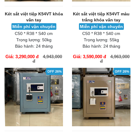
Két sắt việt tiệp K54VT khóa
Két sắt việt tiệp K54VT màu
vân tay
trắng khóa vân tay
Miễn phí vận chuyển
Miễn phí vận chuyển
C50 * R38 * S40 cm
C50 * R38 * S40 cm
Trọng lượng:
50kg
Trọng lượng:
55kg
Bảo hành:
24 tháng
Bảo hành:
24 tháng
Giá: 3,290,000 đ
4,943,000
Giá: 3,590,000 đ
4,963,000
đ
đ
GIỎ HÀNG
GIỎ HÀNG
OFF 26%
OFF 26%