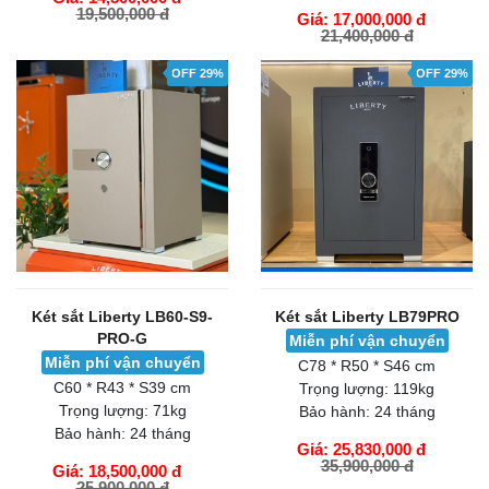
19,500,000 đ
Giá: 17,000,000 đ
21,400,000 đ
GIỎ HÀNG
GIỎ HÀNG
OFF 29%
OFF 29%
Két sắt Liberty LB60-S9-
Két sắt Liberty LB79PRO
PRO-G
Miễn phí vận chuyển
Miễn phí vận chuyển
C78 * R50 * S46 cm
C60 * R43 * S39 cm
Trọng lượng:
119kg
Trọng lượng:
71kg
Bảo hành:
24 tháng
Bảo hành:
24 tháng
Giá: 25,830,000 đ
35,900,000 đ
Giá: 18,500,000 đ
25,900,000 đ