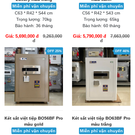
Miễn phí vận chuyển
Miễn phí vận chuyển
C63 * R42 * S44 cm
C56 * R42 * S43 cm
Trọng lượng:
70kg
Trọng lượng:
65kg
Bảo hành:
36 tháng
Bảo hành:
60 tháng
Giá: 5,690,000 đ
9,263,000
Giá: 5,790,000 đ
7,663,000
đ
đ
GIỎ HÀNG
GIỎ HÀNG
OFF 25%
OFF 46%
Két sắt việt tiệp BO56BF Pro
Két sắt việt tiệp BO63BF Pro
màu gold
màu trắng
Miễn phí vận chuyển
Miễn phí vận chuyển