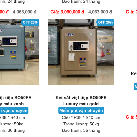
nh:
24 tháng
Bảo hành:
24 tháng
000 đ
4,063,000 đ
Giá: 3,090,000 đ
4,063,000 đ
Giá: 
GIỎ HÀNG
GIỎ H
OFF 26%
OFF 26%
Ké
M
iệt tiệp BO50FE
Két sắt việt tiệp BO50FE
y màu xanh
Luxury màu gold
í vận chuyển
Miễn phí vận chuyển
Giá: 
R38 * S40 cm
C50 * R38 * S40 cm
 lượng:
50kg
Trọng lượng:
50kg
nh:
36 tháng
Bảo hành:
36 tháng