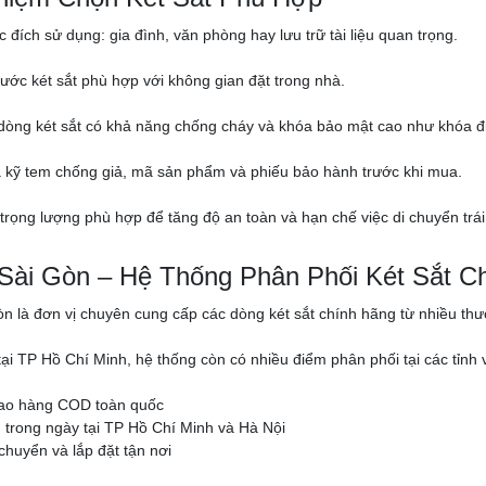
 đích sử dụng: gia đình, văn phòng hay lưu trữ tài liệu quan trọng.
hước két sắt phù hợp với không gian đặt trong nhà.
 dòng két sắt có khả năng chống cháy và khóa bảo mật cao như khóa đi
a kỹ tem chống giả, mã sản phẩm và phiếu bảo hành trước khi mua.
 trọng lượng phù hợp để tăng độ an toàn và hạn chế việc di chuyển trái
 Sài Gòn – Hệ Thống Phân Phối Két Sắt C
òn là đơn vị chuyên cung cấp các dòng két sắt chính hãng từ nhiều thươn
 tại TP Hồ Chí Minh, hệ thống còn có nhiều điểm phân phối tại các tỉ
iao hàng COD toàn quốc
trong ngày tại TP Hồ Chí Minh và Hà Nội
chuyển và lắp đặt tận nơi