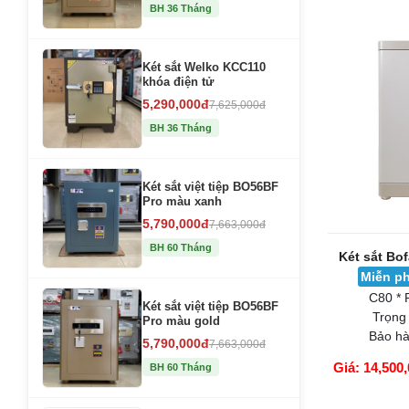
GIỎ HÀNG
BH 36 Tháng
Két sắt Welko KCC110
khóa điện tử
5,290,000đ
7,625,000đ
BH 36 Tháng
Két sắt việt tiệp BO56BF
Pro màu xanh
5,790,000đ
7,663,000đ
BH 60 Tháng
Két sắt Bo
Miễn ph
C80 * 
Két sắt việt tiệp BO56BF
Trọng
Pro màu gold
Bảo hà
5,790,000đ
7,663,000đ
Giá: 14,500,
BH 60 Tháng
GIỎ HÀNG