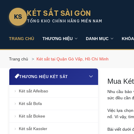
KÉT SẮT SÀI GÒN
KS
TỔNG KHO CHÍNH HÃNG MIỀN NAM
TRANG CHỦ
THƯƠNG HIỆU
DANH MỤC
KHÓA
Trang chủ
Két sắt tại Quận Gò Vấp, Hồ Chí Minh
THƯƠNG HIỆU KÉT SẮT
Mua Két
Két sắt Aifeibao
Nhu cầu bảo v
sức đều cần đ
Két sắt Bofa
Việc lựa chọ
Két sắt Bokee
nổ. Vì vậy, tì
Két sắt Kassler
Bài viết dưới