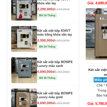
Giá: 4,690,
khóa vân tay
GIỎ HÀNG
3,290,000đ
4,943,000đ
BH 24 Tháng
Két sắt việt tiệp K54VT
màu trắng khóa vân tay
3,590,000đ
4,963,000đ
BH 24 Tháng
Két sắt việt tiệp BO50FE
Luxury màu xanh
Két sắt việ
4,690,000đ
6,263,000đ
m
BH 36 Tháng
Miễn ph
C56 * 
Trọng
Két sắt việt tiệp BO50FE
Bảo hà
Luxury màu gold
4,690,000đ
6,263,000đ
Giá: 5,790,