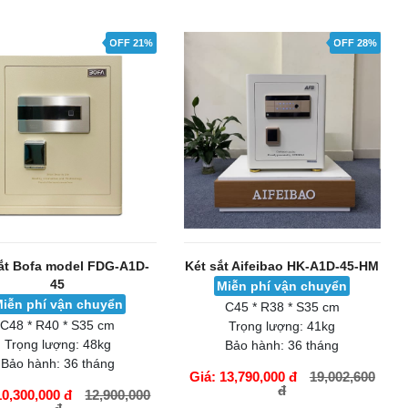
ÀNG
GIỎ HÀNG
OFF 21%
OFF 28%
ắt Bofa model FDG-A1D-
Két sắt Aifeibao HK-A1D-45-HM
45
Miễn phí vận chuyển
iễn phí vận chuyển
C45 * R38 * S35 cm
C48 * R40 * S35 cm
Trọng lượng:
41kg
Trọng lượng:
48kg
Bảo hành:
36 tháng
Bảo hành:
36 tháng
Giá: 13,790,000 đ
19,002,600
đ
10,300,000 đ
12,900,000