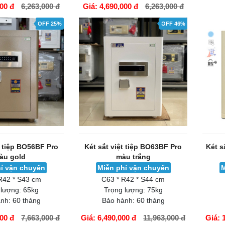
000 đ
6,263,000 đ
Giá: 4,690,000 đ
6,263,000 đ
GIỎ HÀNG
GIỎ H
OFF 25%
OFF 46%
t tiệp BO56BF Pro
Két sắt việt tiệp BO63BF Pro
Két s
àu gold
màu trắng
í vận chuyển
Miễn phí vận chuyển
M
R42 * S43 cm
C63 * R42 * S44 cm
 lượng:
65kg
Trọng lượng:
75kg
nh:
60 tháng
Bảo hành:
60 tháng
000 đ
7,663,000 đ
Giá: 6,490,000 đ
11,963,000 đ
Giá: 