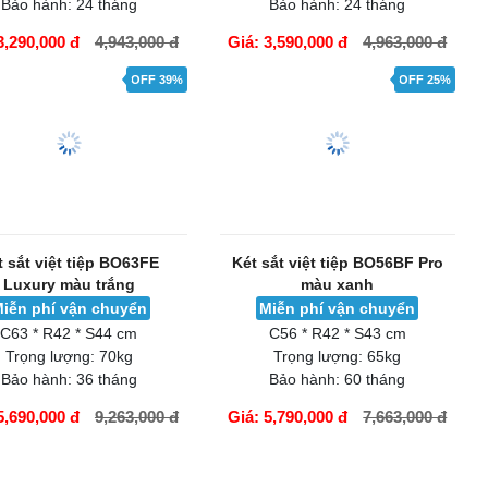
Bảo hành:
24 tháng
Bảo hành:
24 tháng
3,290,000 đ
4,943,000 đ
Giá: 3,590,000 đ
4,963,000 đ
ÀNG
GIỎ HÀNG
OFF 39%
OFF 25%
t sắt việt tiệp BO63FE
Két sắt việt tiệp BO56BF Pro
Luxury màu trắng
màu xanh
iễn phí vận chuyển
Miễn phí vận chuyển
C63 * R42 * S44 cm
C56 * R42 * S43 cm
Trọng lượng:
70kg
Trọng lượng:
65kg
Bảo hành:
36 tháng
Bảo hành:
60 tháng
5,690,000 đ
9,263,000 đ
Giá: 5,790,000 đ
7,663,000 đ