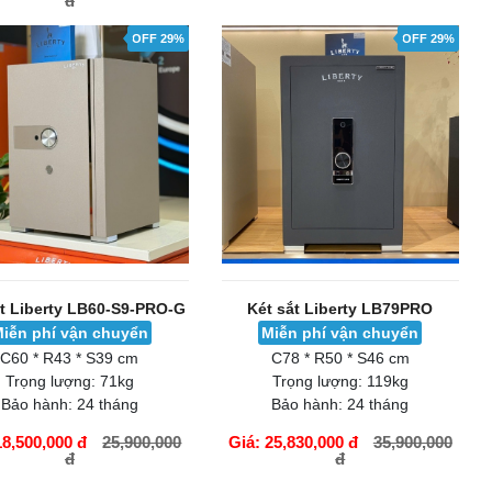
đ
ÀNG
GIỎ HÀNG
OFF 29%
OFF 29%
ắt Liberty LB60-S9-PRO-G
Két sắt Liberty LB79PRO
iễn phí vận chuyển
Miễn phí vận chuyển
C60 * R43 * S39 cm
C78 * R50 * S46 cm
Trọng lượng:
71kg
Trọng lượng:
119kg
Bảo hành:
24 tháng
Bảo hành:
24 tháng
18,500,000 đ
25,900,000
Giá: 25,830,000 đ
35,900,000
đ
đ
ÀNG
GIỎ HÀNG