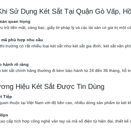
 Khi Sử Dụng Két Sắt Tại Quận Gò Vấp, H
 sản quan trọng
ưu trữ tiền mặt, vàng bạc, giấy tờ pháp lý và các tài sản có giá trị một
 mã phù hợp nhu cầu
thị trường có rất nhiều loại két sắt như két sắt gia đình, két sắt văn
o hành rõ ràng
két sắt chính hãng thường đi kèm bảo hành từ 24 đến 36 tháng, hỗ trợ k
ơng Hiệu Két Sắt Được Tin Dùng
ệt Tiệp
uen thuộc tại Việt Nam với độ bền cao, nhiều dòng sản phẩm từ két kh
ilips
ao cấp tích hợp công nghệ vân tay và mã số điện tử hiện đại, thiết kế 