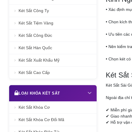
• Xác định mục
Két Sắt Công Ty
• Chọn kích t
Két Sắt Tiệm Vàng
• Ưu tiên các
Két Sắt Công Đức
• Nên kiểm tr
Két Sắt Hàn Quốc
• Chọn két có
Két Sắt Xuất Khẩu Mỹ
Két Sắt Cao Cấp
Két Sắt
Két Sắt Sài G
LOẠI KHÓA KÉT SẮT
Ngoài địa chỉ
Két Sắt Khóa Cơ
✔ Miễn phí g
✔ Giao nhanh 
Két Sắt Khóa Cơ Đổi Mã
✔ Hỗ trợ vận 