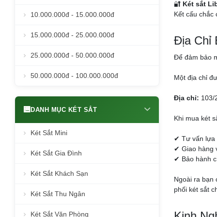
🔐
Két sắt Li
Kết cấu chắc 
10.000.000đ - 15.000.000đ
15.000.000đ - 25.000.000đ
Địa Chỉ
25.000.000đ - 50.000.000đ
Để đảm bảo mu
50.000.000đ - 100.000.000đ
Một địa chỉ đ
Địa chỉ:
103/2
DANH MỤC KÉT SẮT
Khi mua két s
Két Sắt Mini
✔ Tư vấn lựa
✔ Giao hàng v
Két Sắt Gia Đình
✔ Bảo hành ch
Két Sắt Khách Sạn
Ngoài ra bạn 
phối két sắt 
Két Sắt Thu Ngân
Kinh Ng
Két Sắt Văn Phòng