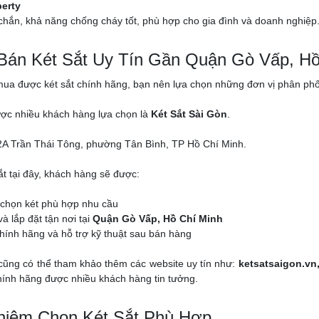
berty
chắn, khả năng chống cháy tốt, phù hợp cho gia đình và doanh nghiệp
 Bán Két Sắt Uy Tín Gần Quận Gò Vấp, Hồ
a được két sắt chính hãng, bạn nên lựa chọn những đơn vị phân phối c
ược nhiều khách hàng lựa chọn là
Két Sắt Sài Gòn
.
A Trần Thái Tông, phường Tân Bình, TP Hồ Chí Minh.
ắt tại đây, khách hàng sẽ được:
 chọn két phù hợp nhu cầu
à lắp đặt tận nơi tại
Quận Gò Vấp, Hồ Chí Minh
ính hãng và hỗ trợ kỹ thuật sau bán hàng
cũng có thể tham khảo thêm các website uy tín như:
ketsatsaigon.vn
chính hãng được nhiều khách hàng tin tưởng.
hiệm Chọn Két Sắt Phù Hợp