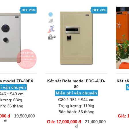
GIỎ HÀNG
GIỎ H
OFF 26%
OFF 21%
fa model ZB-80FX
Két sắt Bofa model FDG-A1D-
Két s
80
í vận chuyển
M
Miễn phí vận chuyển
R46 * S40 cm
C80 * R51 * S44 cm
 lượng:
63kg
Trọng lượng:
119kg
nh:
36 tháng
Bảo hành:
36 tháng
000 đ
19,500,000
Giá: 
đ
Giá: 17,000,000 đ
21,400,000
đ
GIỎ HÀNG
GIỎ H