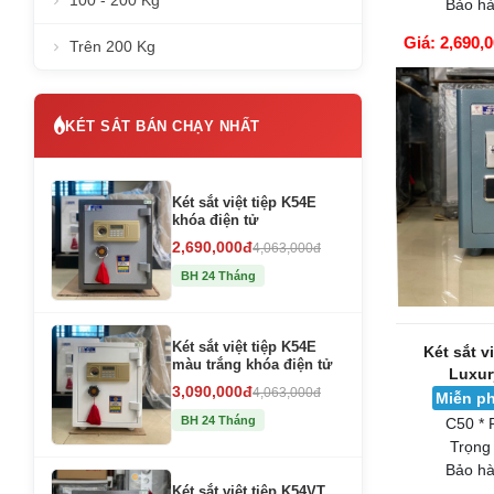
100 - 200 Kg
Bảo hà
Giá: 2,690,
Trên 200 Kg
GIỎ HÀNG
KÉT SẮT BÁN CHẠY NHẤT
Két sắt việt tiệp K54E
khóa điện tử
2,690,000đ
4,063,000đ
BH 24 Tháng
Két sắt việt tiệp K54E
Két sắt v
màu trắng khóa điện tử
Luxur
3,090,000đ
4,063,000đ
Miễn ph
BH 24 Tháng
C50 * 
Trọng
Bảo hà
Két sắt việt tiệp K54VT