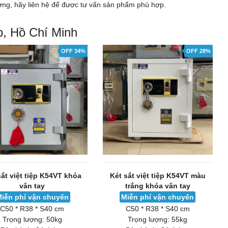
ợng, hãy liên hệ để được tư vấn sản phẩm phù hợp.
p, Hồ Chí Minh
OFF 34%
OFF 28%
sắt việt tiệp K54VT khóa
Két sắt việt tiệp K54VT màu
vân tay
trắng khóa vân tay
iễn phí vận chuyển
Miễn phí vận chuyển
C50 * R38 * S40 cm
C50 * R38 * S40 cm
Trọng lượng:
50kg
Trọng lượng:
55kg