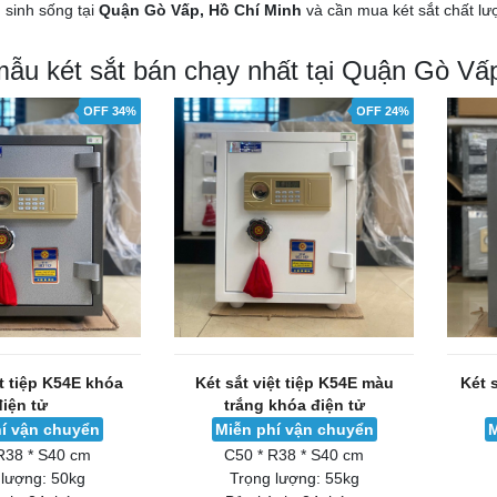
sinh sống tại
Quận Gò Vấp, Hồ Chí Minh
và cần mua két sắt chất lư
mẫu két sắt bán chạy nhất tại Quận Gò Vấ
OFF 34%
OFF 24%
ệt tiệp K54E khóa
Két sắt việt tiệp K54E màu
Két 
điện tử
trắng khóa điện tử
í vận chuyển
Miễn phí vận chuyển
M
R38 * S40 cm
C50 * R38 * S40 cm
 lượng:
50kg
Trọng lượng:
55kg