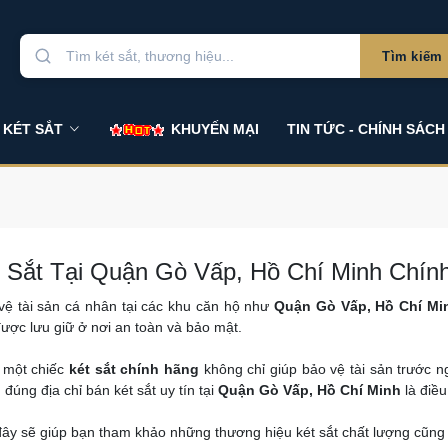
Tìm kiếm
 KÉT SẮT
KHUYẾN MẠI
TIN TỨC - CHÍNH SÁCH
 Sắt Tại Quận Gò Vấp, Hồ Chí Minh Chín
ệ tài sản cá nhân tại các khu căn hộ như
Quận Gò Vấp, Hồ Chí Mi
ược lưu giữ ở nơi an toàn và bảo mật.
n một chiếc
két sắt chính hãng
không chỉ giúp bảo vệ tài sản trước 
m đúng địa chỉ bán két sắt uy tín tại
Quận Gò Vấp, Hồ Chí Minh
là điều
 đây sẽ giúp bạn tham khảo những thương hiệu két sắt chất lượng cũn