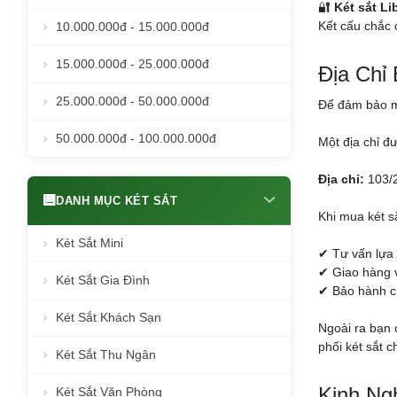
🔐
Két sắt Li
Kết cấu chắc 
10.000.000đ - 15.000.000đ
15.000.000đ - 25.000.000đ
Địa Chỉ
25.000.000đ - 50.000.000đ
Để đảm bảo mu
50.000.000đ - 100.000.000đ
Một địa chỉ đ
Địa chỉ:
103/2
DANH MỤC KÉT SẮT
Khi mua két s
Két Sắt Mini
✔ Tư vấn lựa
✔ Giao hàng v
Két Sắt Gia Đình
✔ Bảo hành ch
Két Sắt Khách Sạn
Ngoài ra bạn 
phối két sắt 
Két Sắt Thu Ngân
Kinh Ng
Két Sắt Văn Phòng