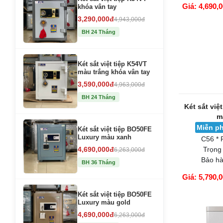
Giá: 4,690,
khóa vân tay
GIỎ HÀNG
3,290,000đ
4,943,000đ
BH 24 Tháng
Két sắt việt tiệp K54VT
màu trắng khóa vân tay
3,590,000đ
4,963,000đ
BH 24 Tháng
Két sắt việt tiệp BO50FE
Luxury màu xanh
Két sắt việ
4,690,000đ
6,263,000đ
m
BH 36 Tháng
Miễn ph
C56 * 
Trọng
Két sắt việt tiệp BO50FE
Bảo hà
Luxury màu gold
4,690,000đ
6,263,000đ
Giá: 5,790,