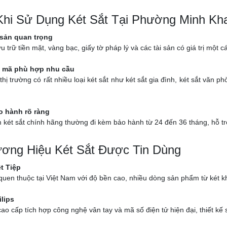
 Khi Sử Dụng Két Sắt Tại Phường Minh Kha
 sản quan trọng
ưu trữ tiền mặt, vàng bạc, giấy tờ pháp lý và các tài sản có giá trị một
 mã phù hợp nhu cầu
thị trường có rất nhiều loại két sắt như két sắt gia đình, két sắt văn
o hành rõ ràng
két sắt chính hãng thường đi kèm bảo hành từ 24 đến 36 tháng, hỗ trợ k
ơng Hiệu Két Sắt Được Tin Dùng
ệt Tiệp
uen thuộc tại Việt Nam với độ bền cao, nhiều dòng sản phẩm từ két kh
ilips
ao cấp tích hợp công nghệ vân tay và mã số điện tử hiện đại, thiết kế 