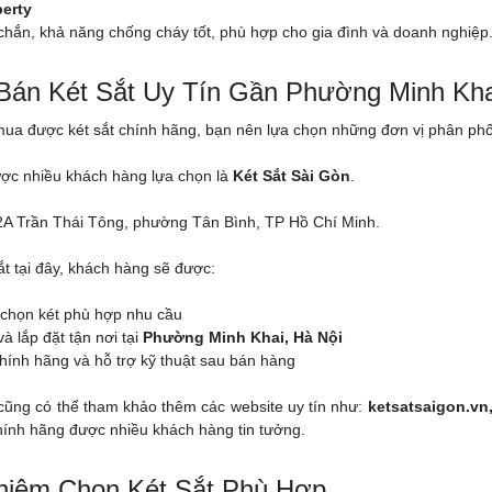
berty
chắn, khả năng chống cháy tốt, phù hợp cho gia đình và doanh nghiệp
 Bán Két Sắt Uy Tín Gần Phường Minh Kha
a được két sắt chính hãng, bạn nên lựa chọn những đơn vị phân phối c
ược nhiều khách hàng lựa chọn là
Két Sắt Sài Gòn
.
A Trần Thái Tông, phường Tân Bình, TP Hồ Chí Minh.
ắt tại đây, khách hàng sẽ được:
 chọn két phù hợp nhu cầu
à lắp đặt tận nơi tại
Phường Minh Khai, Hà Nội
ính hãng và hỗ trợ kỹ thuật sau bán hàng
cũng có thể tham khảo thêm các website uy tín như:
ketsatsaigon.vn
chính hãng được nhiều khách hàng tin tưởng.
hiệm Chọn Két Sắt Phù Hợp