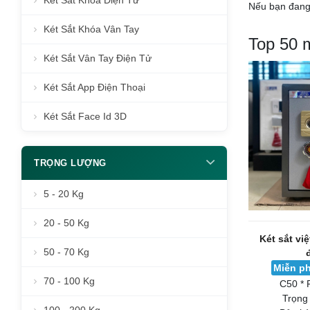
Két Sắt Khóa Điện Tử
Nếu bạn đang 
Két Sắt Khóa Vân Tay
Top 50 m
Két Sắt Vân Tay Điện Tử
Két Sắt App Điện Thoại
Két Sắt Face Id 3D
TRỌNG LƯỢNG
5 - 20 Kg
20 - 50 Kg
Két sắt vi
50 - 70 Kg
Miễn ph
70 - 100 Kg
C50 * 
Trọng