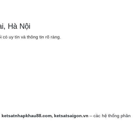
.
i, Hà Nội
ó uy tín và thông tin rõ ràng.
, ketsatnhapkhau88.com, ketsatsaigon.vn
– các hệ thống phân