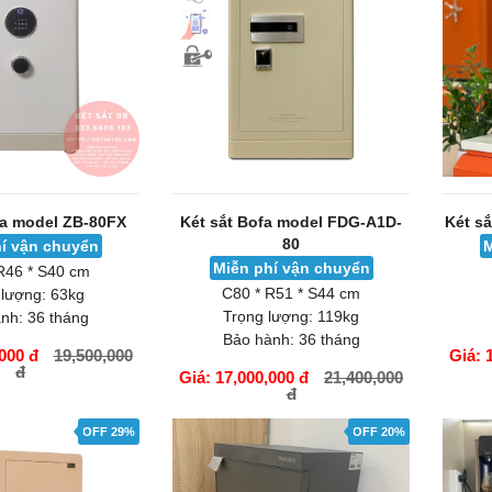
GIỎ HÀNG
GIỎ H
OFF 26%
OFF 21%
fa model ZB-80FX
Két sắt Bofa model FDG-A1D-
Két s
80
í vận chuyển
M
Miễn phí vận chuyển
R46 * S40 cm
C80 * R51 * S44 cm
 lượng:
63kg
Trọng lượng:
119kg
nh:
36 tháng
Bảo hành:
36 tháng
000 đ
19,500,000
Giá: 
đ
Giá: 17,000,000 đ
21,400,000
đ
GIỎ HÀNG
GIỎ H