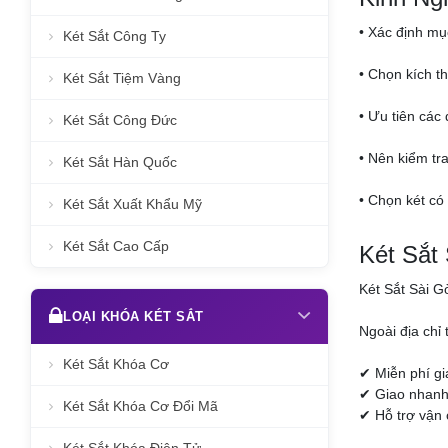
• Xác định mục
Két Sắt Công Ty
• Chọn kích t
Két Sắt Tiệm Vàng
• Ưu tiên các
Két Sắt Công Đức
• Nên kiểm tr
Két Sắt Hàn Quốc
• Chọn két có
Két Sắt Xuất Khẩu Mỹ
Két Sắt Cao Cấp
Két Sắt
Két Sắt Sài G
LOẠI KHÓA KÉT SẮT
Ngoài địa chỉ
Két Sắt Khóa Cơ
✔ Miễn phí g
✔ Giao nhanh 
Két Sắt Khóa Cơ Đổi Mã
✔ Hỗ trợ vận 