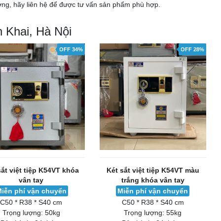
ợng, hãy liên hệ để được tư vấn sản phẩm phù hợp.
 Khai, Hà Nội
OFF 34%
OFF 28%
sắt việt tiệp K54VT khóa
Két sắt việt tiệp K54VT màu
vân tay
trắng khóa vân tay
iễn phí vận chuyển
Miễn phí vận chuyển
C50 * R38 * S40 cm
C50 * R38 * S40 cm
Trọng lượng:
50kg
Trọng lượng:
55kg