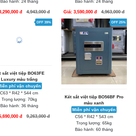
Bảo hành:
24 tháng
Bảo hành:
24 tháng
3,290,000 đ
4,943,000 đ
Giá: 3,590,000 đ
4,963,000 đ
ÀNG
GIỎ HÀNG
OFF 39%
OFF 25%
t sắt việt tiệp BO63FE
Két sắt việt tiệp BO56BF Pro
Luxury màu trắng
màu xanh
iễn phí vận chuyển
Miễn phí vận chuyển
C63 * R42 * S44 cm
C56 * R42 * S43 cm
Trọng lượng:
70kg
Trọng lượng:
65kg
Bảo hành:
36 tháng
Bảo hành:
60 tháng