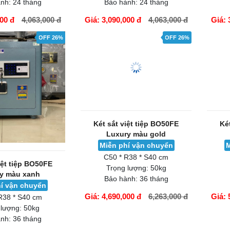
nh:
24 tháng
Bảo hành:
24 tháng
000 đ
4,063,000 đ
Giá: 3,090,000 đ
4,063,000 đ
Giá: 
GIỎ HÀNG
GIỎ H
OFF 26%
OFF 26%
iệt tiệp BO50FE
Két sắt việt tiệp BO50FE
Ké
y màu xanh
Luxury màu gold
í vận chuyển
Miễn phí vận chuyển
M
R38 * S40 cm
C50 * R38 * S40 cm
 lượng:
50kg
Trọng lượng:
50kg
nh:
36 tháng
Bảo hành:
36 tháng