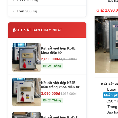
100 - 200 Kg
Bảo hà
Giá: 2,690,
Trên 200 Kg
GIỎ HÀNG
KÉT SẮT BÁN CHẠY NHẤT
Két sắt việt tiệp K54E
khóa điện tử
2,690,000đ
4,063,000đ
BH 24 Tháng
Két sắt việt tiệp K54E
Két sắt v
màu trắng khóa điện tử
Luxur
3,090,000đ
4,063,000đ
Miễn ph
BH 24 Tháng
C50 * 
Trọng
Bảo hà
Két sắt việt tiệp K54VT