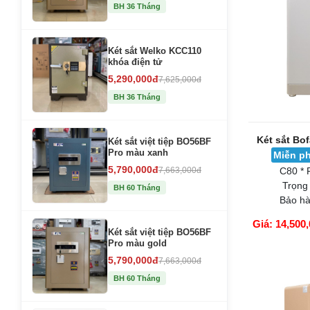
GIỎ HÀNG
BH 36 Tháng
Két sắt Welko KCC110
khóa điện tử
5,290,000đ
7,625,000đ
BH 36 Tháng
Két sắt việt tiệp BO56BF
Pro màu xanh
5,790,000đ
7,663,000đ
BH 60 Tháng
Két sắt Bo
Miễn ph
C80 * 
Két sắt việt tiệp BO56BF
Trọng
Pro màu gold
Bảo hà
5,790,000đ
7,663,000đ
Giá: 14,500,
BH 60 Tháng
GIỎ HÀNG