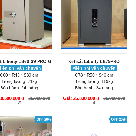
đ
ÀNG
GIỎ HÀNG
OFF 29%
OFF 29%
ắt Liberty LB60-S9-PRO-G
Két sắt Liberty LB79PRO
iễn phí vận chuyển
Miễn phí vận chuyển
C60 * R43 * S39 cm
C78 * R50 * S46 cm
Trọng lượng:
71kg
Trọng lượng:
119kg
Bảo hành:
24 tháng
Bảo hành:
24 tháng
18,500,000 đ
25,900,000
Giá: 25,830,000 đ
35,900,000
đ
đ
ÀNG
GIỎ HÀNG