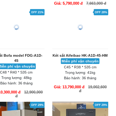
5,690,000 đ
9,263,000 đ
Giá: 5,790,000 đ
7,663,000 đ
ÀNG
GIỎ HÀNG
OFF 21%
OFF 28%
ắt Bofa model FDG-A1D-
Két sắt Aifeibao HK-A1D-45-HM
45
Miễn phí vận chuyển
iễn phí vận chuyển
C45 * R38 * S35 cm
C48 * R40 * S35 cm
Trọng lượng:
41kg
Trọng lượng:
48kg
Bảo hành:
36 tháng
Bảo hành:
36 tháng
Giá: 13,790,000 đ
19,002,600
đ
10,300,000 đ
12,900,000