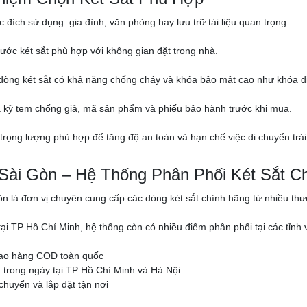
 đích sử dụng: gia đình, văn phòng hay lưu trữ tài liệu quan trọng.
hước két sắt phù hợp với không gian đặt trong nhà.
 dòng két sắt có khả năng chống cháy và khóa bảo mật cao như khóa đi
a kỹ tem chống giả, mã sản phẩm và phiếu bảo hành trước khi mua.
 trọng lượng phù hợp để tăng độ an toàn và hạn chế việc di chuyển trái
 Sài Gòn – Hệ Thống Phân Phối Két Sắt C
òn là đơn vị chuyên cung cấp các dòng két sắt chính hãng từ nhiều thươn
 tại TP Hồ Chí Minh, hệ thống còn có nhiều điểm phân phối tại các tỉ
iao hàng COD toàn quốc
trong ngày tại TP Hồ Chí Minh và Hà Nội
chuyển và lắp đặt tận nơi