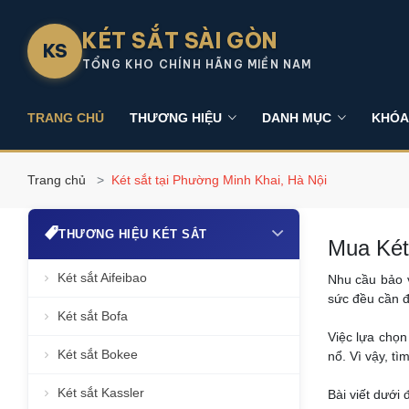
KÉT SẮT SÀI GÒN
KS
TỔNG KHO CHÍNH HÃNG MIỀN NAM
TRANG CHỦ
THƯƠNG HIỆU
DANH MỤC
KHÓA
Trang chủ
Két sắt tại Phường Minh Khai, Hà Nội
THƯƠNG HIỆU KÉT SẮT
Mua Két
Két sắt Aifeibao
Nhu cầu bảo v
sức đều cần đ
Két sắt Bofa
Việc lựa chọ
Két sắt Bokee
nổ. Vì vậy, tì
Két sắt Kassler
Bài viết dưới