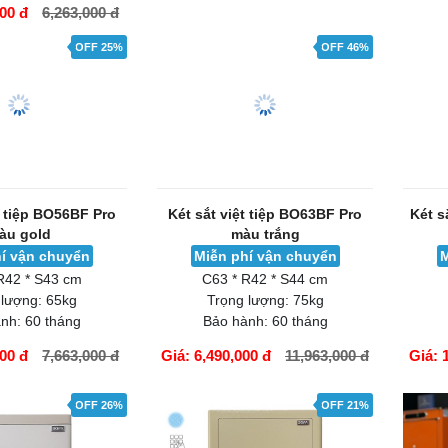
000 đ
6,263,000 đ
Giá: 4,690,000 đ
6,263,000 đ
Giá: 
GIỎ HÀNG
GIỎ H
OFF 25%
OFF 46%
t tiệp BO56BF Pro
Két sắt việt tiệp BO63BF Pro
Két s
àu gold
màu trắng
í vận chuyển
Miễn phí vận chuyển
M
R42 * S43 cm
C63 * R42 * S44 cm
 lượng:
65kg
Trọng lượng:
75kg
nh:
60 tháng
Bảo hành:
60 tháng
000 đ
7,663,000 đ
Giá: 6,490,000 đ
11,963,000 đ
Giá: 