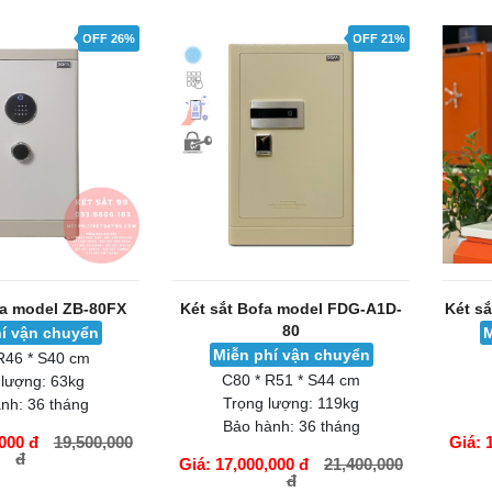
GIỎ HÀNG
GIỎ H
OFF 26%
OFF 21%
fa model ZB-80FX
Két sắt Bofa model FDG-A1D-
Két s
80
í vận chuyển
M
Miễn phí vận chuyển
R46 * S40 cm
C80 * R51 * S44 cm
 lượng:
63kg
Trọng lượng:
119kg
nh:
36 tháng
Bảo hành:
36 tháng
000 đ
19,500,000
Giá: 
đ
Giá: 17,000,000 đ
21,400,000
đ
GIỎ HÀNG
GIỎ H