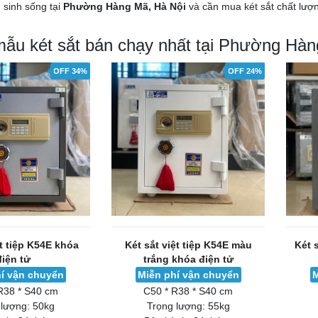
sinh sống tại
Phường Hàng Mã, Hà Nội
và cần mua két sắt chất lượ
mẫu két sắt bán chạy nhất tại Phường Hàn
OFF 34%
OFF 24%
ệt tiệp K54E khóa
Két sắt việt tiệp K54E màu
Két 
điện tử
trắng khóa điện tử
í vận chuyển
Miễn phí vận chuyển
M
R38 * S40 cm
C50 * R38 * S40 cm
 lượng:
50kg
Trọng lượng:
55kg