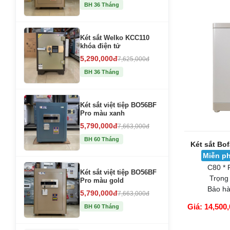
GIỎ HÀNG
BH 36 Tháng
Két sắt Welko KCC110
khóa điện tử
5,290,000đ
7,625,000đ
BH 36 Tháng
Két sắt việt tiệp BO56BF
Pro màu xanh
5,790,000đ
7,663,000đ
BH 60 Tháng
Két sắt Bo
Miễn ph
C80 * 
Két sắt việt tiệp BO56BF
Trọng
Pro màu gold
Bảo hà
5,790,000đ
7,663,000đ
Giá: 14,500,
BH 60 Tháng
GIỎ HÀNG