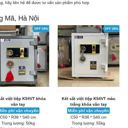
ng, hãy liên hệ để được tư vấn sản phẩm phù hợp.
g Mã, Hà Nội
OFF 34%
OFF 28%
sắt việt tiệp K54VT khóa
Két sắt việt tiệp K54VT màu
vân tay
trắng khóa vân tay
iễn phí vận chuyển
Miễn phí vận chuyển
C50 * R38 * S40 cm
C50 * R38 * S40 cm
Trọng lượng:
50kg
Trọng lượng:
55kg