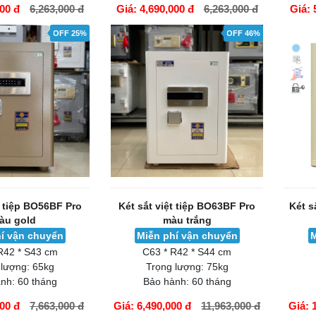
000 đ
6,263,000 đ
Giá: 4,690,000 đ
6,263,000 đ
Giá: 
GIỎ HÀNG
GIỎ H
OFF 25%
OFF 46%
t tiệp BO56BF Pro
Két sắt việt tiệp BO63BF Pro
Két s
àu gold
màu trắng
í vận chuyển
Miễn phí vận chuyển
M
R42 * S43 cm
C63 * R42 * S44 cm
 lượng:
65kg
Trọng lượng:
75kg
nh:
60 tháng
Bảo hành:
60 tháng
000 đ
7,663,000 đ
Giá: 6,490,000 đ
11,963,000 đ
Giá: 