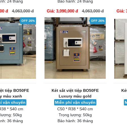
nh:
24 tháng
Bảo hành:
24 tháng
000 đ
4,063,000 đ
Giá: 3,090,000 đ
4,063,000 đ
Giá: 
GIỎ HÀNG
GIỎ H
OFF 26%
OFF 26%
iệt tiệp BO50FE
Két sắt việt tiệp BO50FE
Ké
y màu xanh
Luxury màu gold
í vận chuyển
Miễn phí vận chuyển
M
R38 * S40 cm
C50 * R38 * S40 cm
 lượng:
50kg
Trọng lượng:
50kg
nh:
36 tháng
Bảo hành:
36 tháng