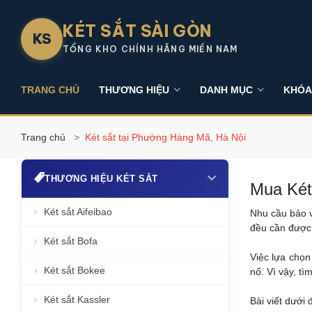
KÉT SẮT SÀI GÒN
KS
TỔNG KHO CHÍNH HÃNG MIỀN NAM
TRANG CHỦ
THƯƠNG HIỆU
DANH MỤC
KHÓA
Trang chủ
Két sắt tại Phường Hàng Mã, Hà Nội
THƯƠNG HIỆU KÉT SẮT
Mua Két
Két sắt Aifeibao
Nhu cầu bảo v
đều cần được 
Két sắt Bofa
Việc lựa chọ
Két sắt Bokee
nổ. Vì vậy, tì
Két sắt Kassler
Bài viết dưới