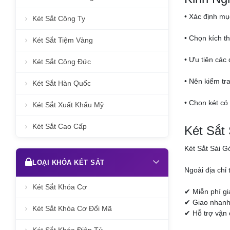
• Xác định mục
Két Sắt Công Ty
• Chọn kích t
Két Sắt Tiệm Vàng
• Ưu tiên các
Két Sắt Công Đức
• Nên kiểm tr
Két Sắt Hàn Quốc
• Chọn két có
Két Sắt Xuất Khẩu Mỹ
Két Sắt Cao Cấp
Két Sắt
Két Sắt Sài G
LOẠI KHÓA KÉT SẮT
Ngoài địa chỉ
Két Sắt Khóa Cơ
✔ Miễn phí g
✔ Giao nhanh 
Két Sắt Khóa Cơ Đổi Mã
✔ Hỗ trợ vận 