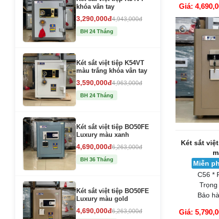
Giá: 4,690,
khóa vân tay
GIỎ HÀNG
3,290,000đ
4,943,000đ
BH 24 Tháng
Két sắt việt tiệp K54VT
màu trắng khóa vân tay
3,590,000đ
4,963,000đ
BH 24 Tháng
Két sắt việt tiệp BO50FE
Luxury màu xanh
Két sắt việ
4,690,000đ
6,263,000đ
m
BH 36 Tháng
Miễn ph
C56 * 
Trọng
Két sắt việt tiệp BO50FE
Bảo hà
Luxury màu gold
4,690,000đ
6,263,000đ
Giá: 5,790,