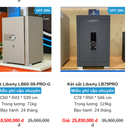
đ
ÀNG
GIỎ HÀNG
OFF 29%
OFF 29%
ắt Liberty LB60-S9-PRO-G
Két sắt Liberty LB79PRO
iễn phí vận chuyển
Miễn phí vận chuyển
C60 * R43 * S39 cm
C78 * R50 * S46 cm
Trọng lượng:
71kg
Trọng lượng:
119kg
Bảo hành:
24 tháng
Bảo hành:
24 tháng
18,500,000 đ
25,900,000
Giá: 25,830,000 đ
35,900,000
đ
đ
ÀNG
GIỎ HÀNG