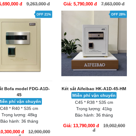
5,690,000 đ
9,263,000 đ
Giá: 5,790,000 đ
7,663,000 đ
ÀNG
GIỎ HÀNG
OFF 21%
OFF 28%
ắt Bofa model FDG-A1D-
Két sắt Aifeibao HK-A1D-45-HM
45
Miễn phí vận chuyển
iễn phí vận chuyển
C45 * R38 * S35 cm
C48 * R40 * S35 cm
Trọng lượng:
41kg
Trọng lượng:
48kg
Bảo hành:
36 tháng
Bảo hành:
36 tháng
Giá: 13,790,000 đ
19,002,600
đ
10,300,000 đ
12,900,000