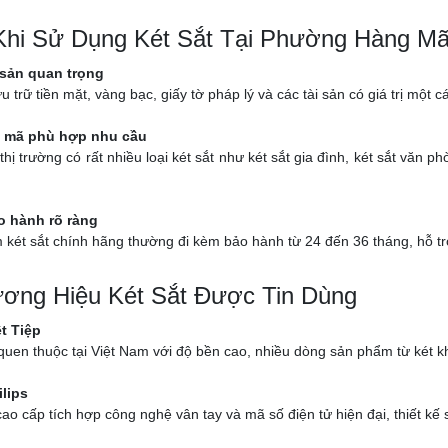
 Khi Sử Dụng Két Sắt Tại Phường Hàng Mã
 sản quan trọng
ưu trữ tiền mặt, vàng bạc, giấy tờ pháp lý và các tài sản có giá trị một
 mã phù hợp nhu cầu
thị trường có rất nhiều loại két sắt như két sắt gia đình, két sắt văn
o hành rõ ràng
két sắt chính hãng thường đi kèm bảo hành từ 24 đến 36 tháng, hỗ trợ k
ơng Hiệu Két Sắt Được Tin Dùng
ệt Tiệp
uen thuộc tại Việt Nam với độ bền cao, nhiều dòng sản phẩm từ két kh
ilips
ao cấp tích hợp công nghệ vân tay và mã số điện tử hiện đại, thiết kế 