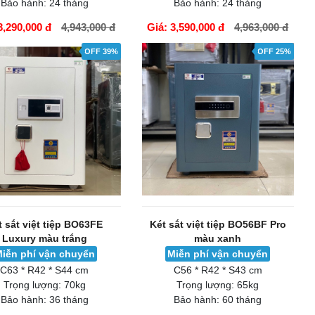
Bảo hành:
24 tháng
Bảo hành:
24 tháng
3,290,000 đ
4,943,000 đ
Giá: 3,590,000 đ
4,963,000 đ
ÀNG
GIỎ HÀNG
OFF 39%
OFF 25%
t sắt việt tiệp BO63FE
Két sắt việt tiệp BO56BF Pro
Luxury màu trắng
màu xanh
iễn phí vận chuyển
Miễn phí vận chuyển
C63 * R42 * S44 cm
C56 * R42 * S43 cm
Trọng lượng:
70kg
Trọng lượng:
65kg
Bảo hành:
36 tháng
Bảo hành:
60 tháng