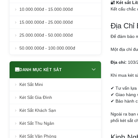
🔐
Két sắt Li
Kết cấu chắc 
10.000.000đ - 15.000.000đ
15.000.000đ - 25.000.000đ
Địa Chỉ
25.000.000đ - 50.000.000đ
Để đảm bảo mu
50.000.000đ - 100.000.000đ
Một địa chỉ đ
Địa chỉ:
103/2
DANH MỤC KÉT SẮT
Khi mua két s
Két Sắt Mini
✔ Tư vấn lựa
✔ Giao hàng v
Két Sắt Gia Đình
✔ Bảo hành ch
Két Sắt Khách Sạn
Ngoài ra bạn 
phối két sắt 
Két Sắt Thu Ngân
Kinh Ng
Két Sắt Văn Phòng