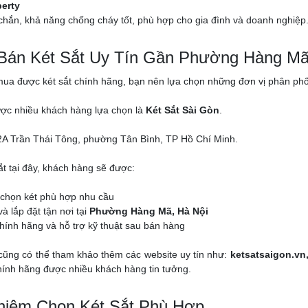
berty
chắn, khả năng chống cháy tốt, phù hợp cho gia đình và doanh nghiệp
 Bán Két Sắt Uy Tín Gần Phường Hàng Mã
a được két sắt chính hãng, bạn nên lựa chọn những đơn vị phân phối c
ược nhiều khách hàng lựa chọn là
Két Sắt Sài Gòn
.
A Trần Thái Tông, phường Tân Bình, TP Hồ Chí Minh.
ắt tại đây, khách hàng sẽ được:
 chọn két phù hợp nhu cầu
à lắp đặt tận nơi tại
Phường Hàng Mã, Hà Nội
ính hãng và hỗ trợ kỹ thuật sau bán hàng
cũng có thể tham khảo thêm các website uy tín như:
ketsatsaigon.vn
chính hãng được nhiều khách hàng tin tưởng.
hiệm Chọn Két Sắt Phù Hợp