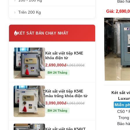
100 - 200 Kg
Bảo hà
Giá: 2,690,
Trên 200 Kg
GIỎ HÀNG
KÉT SẮT BÁN CHẠY NHẤT
Két sắt việt tiệp K54E
khóa điện tử
2,690,000đ
4,063,000đ
BH 24 Tháng
Két sắt việt tiệp K54E
Két sắt v
màu trắng khóa điện tử
Luxur
3,090,000đ
4,063,000đ
Miễn ph
BH 24 Tháng
C50 * 
Trọng
Bảo hà
Két sắt việt tiệp K54VT