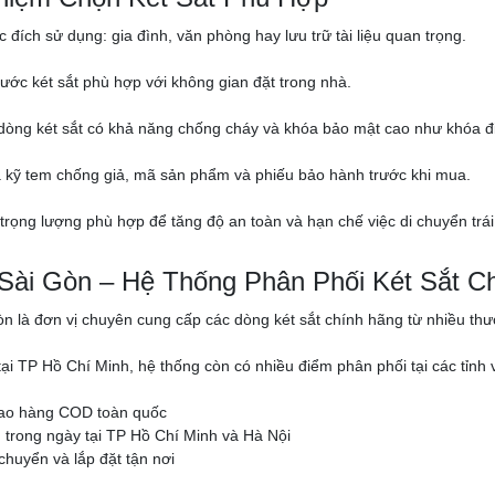
 đích sử dụng: gia đình, văn phòng hay lưu trữ tài liệu quan trọng.
hước két sắt phù hợp với không gian đặt trong nhà.
 dòng két sắt có khả năng chống cháy và khóa bảo mật cao như khóa đi
a kỹ tem chống giả, mã sản phẩm và phiếu bảo hành trước khi mua.
 trọng lượng phù hợp để tăng độ an toàn và hạn chế việc di chuyển trái
 Sài Gòn – Hệ Thống Phân Phối Két Sắt C
òn là đơn vị chuyên cung cấp các dòng két sắt chính hãng từ nhiều thươn
 tại TP Hồ Chí Minh, hệ thống còn có nhiều điểm phân phối tại các tỉ
iao hàng COD toàn quốc
trong ngày tại TP Hồ Chí Minh và Hà Nội
chuyển và lắp đặt tận nơi