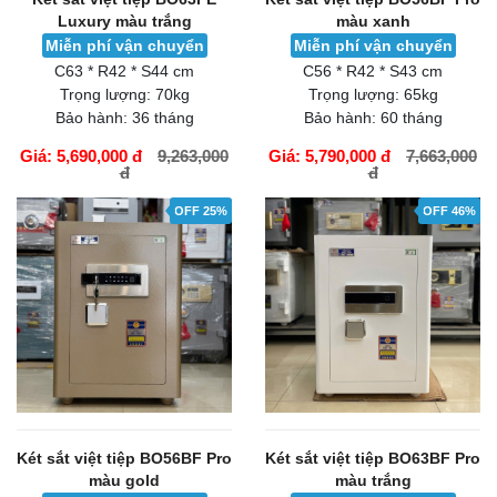
Luxury màu trắng
màu xanh
Miễn phí vận chuyển
Miễn phí vận chuyển
C63 * R42 * S44 cm
C56 * R42 * S43 cm
Trọng lượng:
70kg
Trọng lượng:
65kg
Bảo hành:
36 tháng
Bảo hành:
60 tháng
Giá: 5,690,000 đ
9,263,000
Giá: 5,790,000 đ
7,663,000
đ
đ
GIỎ HÀNG
GIỎ HÀNG
OFF 25%
OFF 46%
Két sắt việt tiệp BO56BF Pro
Két sắt việt tiệp BO63BF Pro
màu gold
màu trắng