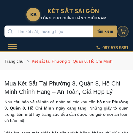
KÉT SẮT SÀI GÒN
KS
TỔNG KHO CHÍNH HÃNG MIỀN NAM
Tìm kiếm
097.573.9381
Trang chủ
Két sắt tại Phường 3, Quận 8, Hồ Chí Minh
Mua Két Sắt Tại Phường 3, Quận 8, Hồ Chí
Minh Chính Hãng – An Toàn, Giá Hợp Lý
Nhu cầu bảo vệ tài sản cá nhân tại các khu căn hộ như
Phường
3, Quận 8, Hồ Chí Minh
ngày càng tăng. Những giấy tờ quan
trọng, tiền mặt hay trang sức đều cần được lưu giữ ở nơi an toàn
và bảo mật.