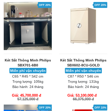
OFF 20%
OFF 20%
Két Sắt Thông Minh Philips
Két Sắt Thông Minh Philips
SBX701-6B0
SBX602-8CU-GOLD
Miễn phí vận chuyển
Miễn phí vận chuyển
C65 * R45 * S42 cm
C87 * R50 * S46 cm
Trọng lượng:
105kg
Trọng lượng:
131kg
Bảo hành:
24 tháng
Bảo hành:
24 tháng
Giá: 45,700,000 đ
Giá: 53,100,000 đ
57,125,000 đ
66,375,000 đ
GIỎ HÀNG
GIỎ HÀNG
OFF 20%
OFF 10%