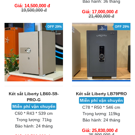
Bảo hành:
36 tháng
Giá: 14,500,000 đ
19,500,000 đ
Giá: 17,000,000 đ
21,400,000 đ
GIỎ HÀNG
GIỎ HÀNG
OFF 29%
OFF 29%
Két sắt Liberty LB60-S9-
Két sắt Liberty LB79PRO
PRO-G
Miễn phí vận chuyển
Miễn phí vận chuyển
C78 * R50 * S46 cm
C60 * R43 * S39 cm
Trọng lượng:
119kg
Trọng lượng:
71kg
Bảo hành:
24 tháng
Bảo hành:
24 tháng
Giá: 25,830,000 đ
35,900,000 đ