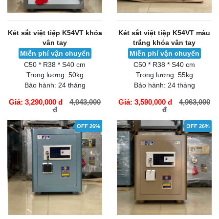
Két sắt việt tiệp K54VT khóa
Két sắt việt tiệp K54VT màu
vân tay
trắng khóa vân tay
Miễn phí vận chuyển
Miễn phí vận chuyển
C50 * R38 * S40 cm
C50 * R38 * S40 cm
Trọng lượng:
50kg
Trọng lượng:
55kg
Bảo hành:
24 tháng
Bảo hành:
24 tháng
Giá: 3,290,000 đ
4,943,000
Giá: 3,590,000 đ
4,963,000
đ
đ
GIỎ HÀNG
GIỎ HÀNG
OFF 26%
OFF 26%