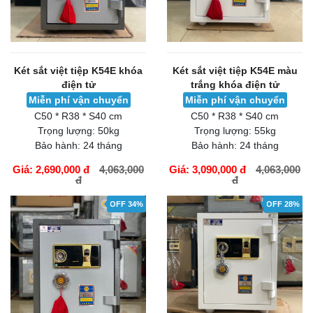
Két sắt việt tiệp K54E khóa
Két sắt việt tiệp K54E màu
điện tử
trắng khóa điện tử
Miễn phí vận chuyển
Miễn phí vận chuyển
C50 * R38 * S40 cm
C50 * R38 * S40 cm
Trọng lượng:
50kg
Trọng lượng:
55kg
Bảo hành:
24 tháng
Bảo hành:
24 tháng
Giá: 2,690,000 đ
4,063,000
Giá: 3,090,000 đ
4,063,000
đ
đ
GIỎ HÀNG
GIỎ HÀNG
OFF 34%
OFF 28%