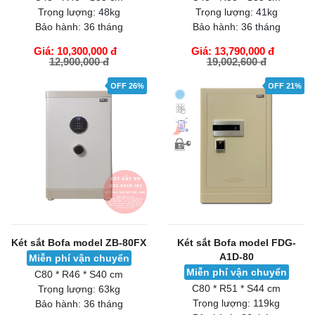
Trọng lượng:
48kg
Trọng lượng:
41kg
Bảo hành:
36 tháng
Bảo hành:
36 tháng
Giá: 10,300,000 đ
Giá: 13,790,000 đ
12,900,000 đ
19,002,600 đ
GIỎ HÀNG
GIỎ HÀNG
OFF 26%
OFF 21%
Két sắt Bofa model ZB-80FX
Két sắt Bofa model FDG-
A1D-80
Miễn phí vận chuyển
Miễn phí vận chuyển
C80 * R46 * S40 cm
C80 * R51 * S44 cm
Trọng lượng:
63kg
Trọng lượng:
119kg
Bảo hành:
36 tháng