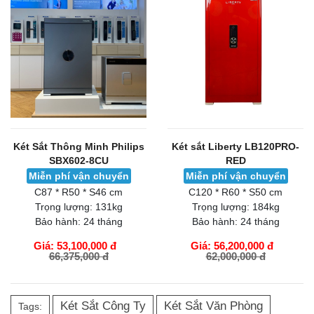
Két Sắt Thông Minh Philips
Két sắt Liberty LB120PRO-
SBX602-8CU
RED
Miễn phí vận chuyển
Miễn phí vận chuyển
C87 * R50 * S46 cm
C120 * R60 * S50 cm
Trọng lượng:
131kg
Trọng lượng:
184kg
Bảo hành:
24 tháng
Bảo hành:
24 tháng
Giá: 53,100,000 đ
Giá: 56,200,000 đ
66,375,000 đ
62,000,000 đ
GIỎ HÀNG
GIỎ HÀNG
Két Sắt Công Ty
Két Sắt Văn Phòng
Tags: