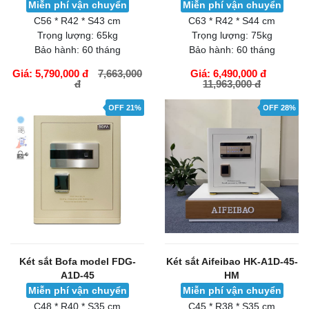
Miễn phí vận chuyển
Miễn phí vận chuyển
C56 * R42 * S43 cm
C63 * R42 * S44 cm
Trọng lượng:
65kg
Trọng lượng:
75kg
Bảo hành:
60 tháng
Bảo hành:
60 tháng
Giá: 5,790,000 đ
7,663,000
Giá: 6,490,000 đ
đ
11,963,000 đ
GIỎ HÀNG
GIỎ HÀNG
OFF 21%
OFF 28%
Két sắt Bofa model FDG-
Két sắt Aifeibao HK-A1D-45-
A1D-45
HM
Miễn phí vận chuyển
Miễn phí vận chuyển
C48 * R40 * S35 cm
C45 * R38 * S35 cm