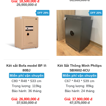
Giá: 18,500,000 đ
25,900,000 đ
GIỎ HÀNG
GIỎ HÀNG
OFF 29%
OFF 20%
Két sắt Bofa model BF-V-
Két Sắt Thông Minh Philips
80BJ
SBX602-6CU
Miễn phí vận chuyển
Miễn phí vận chuyển
C80 * R48 * S33 cm
C67 * R43 * S39 cm
Trọng lượng:
119kg
Trọng lượng:
89kg
Bảo hành:
36 tháng
Bảo hành:
24 tháng
Giá: 26,800,000 đ
Giá: 37,900,000 đ
37,530,000 đ
47,375,000 đ
GIỎ HÀNG
GIỎ HÀNG