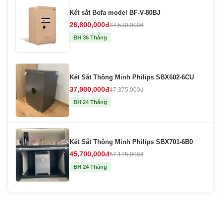
Két sắt Bofa model BF-V-80BJ
26,800,000đ
37,530,000đ
BH 36 Tháng
Két Sắt Thông Minh Philips SBX602-6CU
37,900,000đ
47,375,000đ
BH 24 Tháng
Két Sắt Thông Minh Philips SBX701-6B0
45,700,000đ
57,125,000đ
BH 24 Tháng