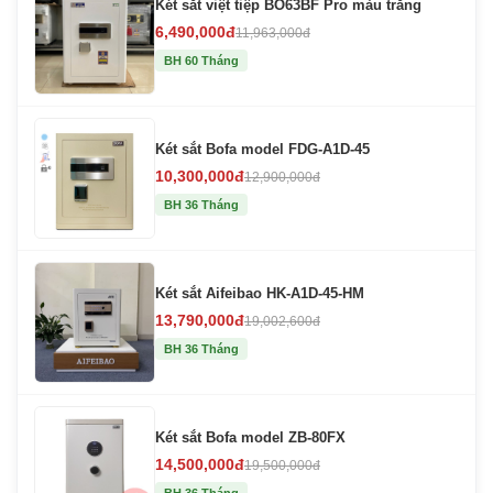
Két sắt việt tiệp BO63BF Pro màu trắng
6,490,000đ
11,963,000đ
BH 60 Tháng
Két sắt Bofa model FDG-A1D-45
10,300,000đ
12,900,000đ
BH 36 Tháng
Két sắt Aifeibao HK-A1D-45-HM
13,790,000đ
19,002,600đ
BH 36 Tháng
Két sắt Bofa model ZB-80FX
14,500,000đ
19,500,000đ