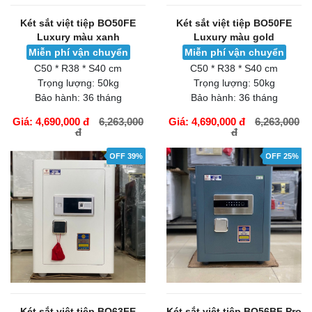
Két sắt việt tiệp BO50FE
Két sắt việt tiệp BO50FE
Luxury màu xanh
Luxury màu gold
Miễn phí vận chuyển
Miễn phí vận chuyển
C50 * R38 * S40 cm
C50 * R38 * S40 cm
Trọng lượng:
50kg
Trọng lượng:
50kg
Bảo hành:
36 tháng
Bảo hành:
36 tháng
Giá: 4,690,000 đ
6,263,000
Giá: 4,690,000 đ
6,263,000
đ
đ
GIỎ HÀNG
GIỎ HÀNG
OFF 39%
OFF 25%
Két sắt việt tiệp BO63FE
Két sắt việt tiệp BO56BF Pro