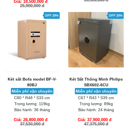
Giá: 18,500,000 đ
25,900,000 đ
GIỎ HÀNG
GIỎ HÀNG
OFF 29%
OFF 20%
Két sắt Bofa model BF-V-
Két Sắt Thông Minh Philips
80BJ
SBX602-6CU
Miễn phí vận chuyển
Miễn phí vận chuyển
C80 * R48 * S33 cm
C67 * R43 * S39 cm
Trọng lượng:
119kg
Trọng lượng:
89kg
Bảo hành:
36 tháng
Bảo hành:
24 tháng
Giá: 26,800,000 đ
Giá: 37,900,000 đ
37,530,000 đ
47,375,000 đ
GIỎ HÀNG
GIỎ HÀNG