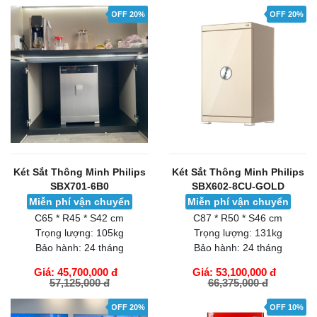
OFF 20%
OFF 20%
Két Sắt Thông Minh Philips
Két Sắt Thông Minh Philips
SBX701-6B0
SBX602-8CU-GOLD
Miễn phí vận chuyển
Miễn phí vận chuyển
C65 * R45 * S42 cm
C87 * R50 * S46 cm
Trọng lượng:
105kg
Trọng lượng:
131kg
Bảo hành:
24 tháng
Bảo hành:
24 tháng
Giá: 45,700,000 đ
Giá: 53,100,000 đ
57,125,000 đ
66,375,000 đ
GIỎ HÀNG
GIỎ HÀNG
OFF 20%
OFF 10%