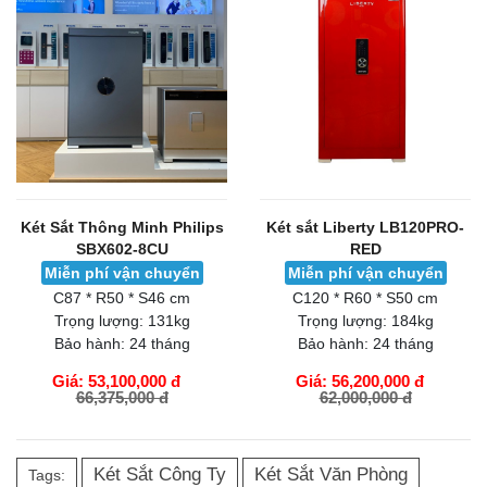
Két Sắt Thông Minh Philips
Két sắt Liberty LB120PRO-
SBX602-8CU
RED
Miễn phí vận chuyển
Miễn phí vận chuyển
C87 * R50 * S46 cm
C120 * R60 * S50 cm
Trọng lượng:
131kg
Trọng lượng:
184kg
Bảo hành:
24 tháng
Bảo hành:
24 tháng
Giá: 53,100,000 đ
Giá: 56,200,000 đ
66,375,000 đ
62,000,000 đ
GIỎ HÀNG
GIỎ HÀNG
Két Sắt Công Ty
Két Sắt Văn Phòng
Tags: