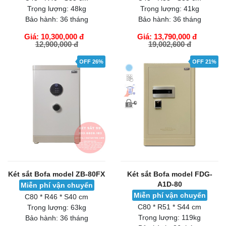
Trọng lượng:
48kg
Trọng lượng:
41kg
Bảo hành:
36 tháng
Bảo hành:
36 tháng
Giá: 10,300,000 đ
Giá: 13,790,000 đ
12,900,000 đ
19,002,600 đ
GIỎ HÀNG
GIỎ HÀNG
OFF 26%
OFF 21%
Két sắt Bofa model ZB-80FX
Két sắt Bofa model FDG-
A1D-80
Miễn phí vận chuyển
Miễn phí vận chuyển
C80 * R46 * S40 cm
C80 * R51 * S44 cm
Trọng lượng:
63kg
Trọng lượng:
119kg
Bảo hành:
36 tháng