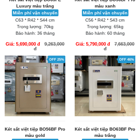
Luxury màu trắng
màu xanh
Miễn phí vận chuyển
Miễn phí vận chuyển
C63 * R42 * S44 cm
C56 * R42 * S43 cm
Trọng lượng:
70kg
Trọng lượng:
65kg
Bảo hành:
36 tháng
Bảo hành:
60 tháng
Giá: 5,690,000 đ
9,263,000
Giá: 5,790,000 đ
7,663,000
đ
đ
GIỎ HÀNG
GIỎ HÀNG
OFF 25%
OFF 46%
Két sắt việt tiệp BO56BF Pro
Két sắt việt tiệp BO63BF Pro
màu gold
màu trắng