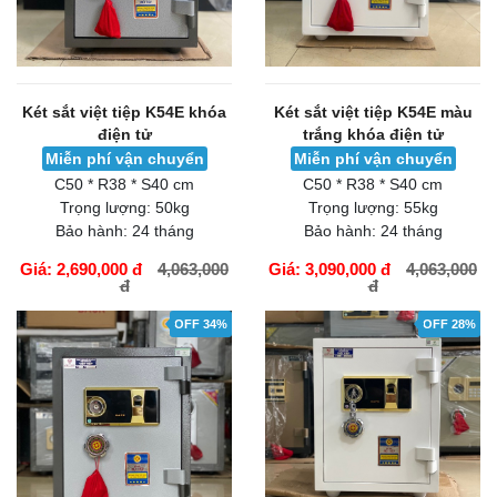
Két sắt việt tiệp K54E khóa
Két sắt việt tiệp K54E màu
điện tử
trắng khóa điện tử
Miễn phí vận chuyển
Miễn phí vận chuyển
C50 * R38 * S40 cm
C50 * R38 * S40 cm
Trọng lượng:
50kg
Trọng lượng:
55kg
Bảo hành:
24 tháng
Bảo hành:
24 tháng
Giá: 2,690,000 đ
4,063,000
Giá: 3,090,000 đ
4,063,000
đ
đ
GIỎ HÀNG
GIỎ HÀNG
OFF 34%
OFF 28%