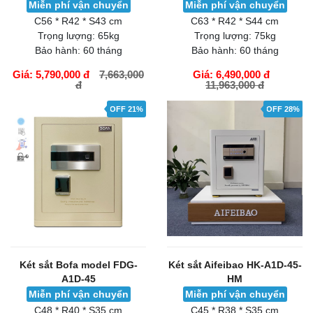
Miễn phí vận chuyển
Miễn phí vận chuyển
C56 * R42 * S43 cm
C63 * R42 * S44 cm
Trọng lượng:
65kg
Trọng lượng:
75kg
Bảo hành:
60 tháng
Bảo hành:
60 tháng
Giá: 5,790,000 đ
7,663,000
Giá: 6,490,000 đ
đ
11,963,000 đ
GIỎ HÀNG
GIỎ HÀNG
OFF 21%
OFF 28%
Két sắt Bofa model FDG-
Két sắt Aifeibao HK-A1D-45-
A1D-45
HM
Miễn phí vận chuyển
Miễn phí vận chuyển
C48 * R40 * S35 cm
C45 * R38 * S35 cm