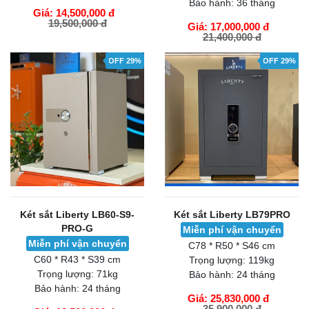
Bảo hành:
36 tháng
Giá: 14,500,000 đ
19,500,000 đ
Giá: 17,000,000 đ
21,400,000 đ
GIỎ HÀNG
GIỎ HÀNG
OFF 29%
OFF 29%
Két sắt Liberty LB60-S9-
Két sắt Liberty LB79PRO
PRO-G
Miễn phí vận chuyển
Miễn phí vận chuyển
C78 * R50 * S46 cm
C60 * R43 * S39 cm
Trọng lượng:
119kg
Trọng lượng:
71kg
Bảo hành:
24 tháng
Bảo hành:
24 tháng
Giá: 25,830,000 đ
35,900,000 đ