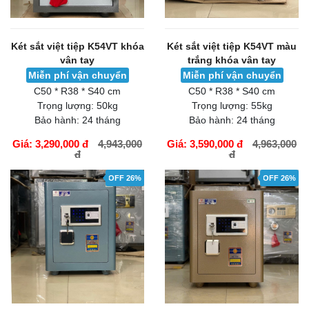
Két sắt việt tiệp K54VT khóa
Két sắt việt tiệp K54VT màu
vân tay
trắng khóa vân tay
Miễn phí vận chuyển
Miễn phí vận chuyển
C50 * R38 * S40 cm
C50 * R38 * S40 cm
Trọng lượng:
50kg
Trọng lượng:
55kg
Bảo hành:
24 tháng
Bảo hành:
24 tháng
Giá: 3,290,000 đ
4,943,000
Giá: 3,590,000 đ
4,963,000
đ
đ
GIỎ HÀNG
GIỎ HÀNG
OFF 26%
OFF 26%