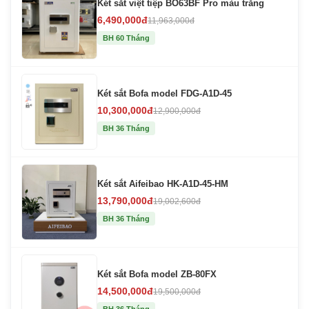
Két sắt việt tiệp BO63BF Pro màu trắng
6,490,000đ
11,963,000đ
BH 60 Tháng
Két sắt Bofa model FDG-A1D-45
10,300,000đ
12,900,000đ
BH 36 Tháng
Két sắt Aifeibao HK-A1D-45-HM
13,790,000đ
19,002,600đ
BH 36 Tháng
Két sắt Bofa model ZB-80FX
14,500,000đ
19,500,000đ