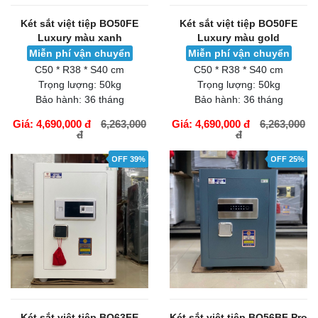
Két sắt việt tiệp BO50FE
Két sắt việt tiệp BO50FE
Luxury màu xanh
Luxury màu gold
Miễn phí vận chuyển
Miễn phí vận chuyển
C50 * R38 * S40 cm
C50 * R38 * S40 cm
Trọng lượng:
50kg
Trọng lượng:
50kg
Bảo hành:
36 tháng
Bảo hành:
36 tháng
Giá: 4,690,000 đ
6,263,000
Giá: 4,690,000 đ
6,263,000
đ
đ
GIỎ HÀNG
GIỎ HÀNG
OFF 39%
OFF 25%
Két sắt việt tiệp BO63FE
Két sắt việt tiệp BO56BF Pro