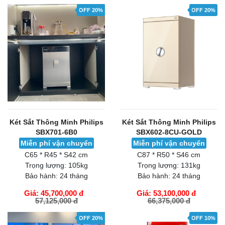
OFF 20%
OFF 20%
Két Sắt Thông Minh Philips
Két Sắt Thông Minh Philips
SBX701-6B0
SBX602-8CU-GOLD
Miễn phí vận chuyển
Miễn phí vận chuyển
C65 * R45 * S42 cm
C87 * R50 * S46 cm
Trọng lượng:
105kg
Trọng lượng:
131kg
Bảo hành:
24 tháng
Bảo hành:
24 tháng
Giá: 45,700,000 đ
Giá: 53,100,000 đ
57,125,000 đ
66,375,000 đ
GIỎ HÀNG
GIỎ HÀNG
OFF 20%
OFF 10%