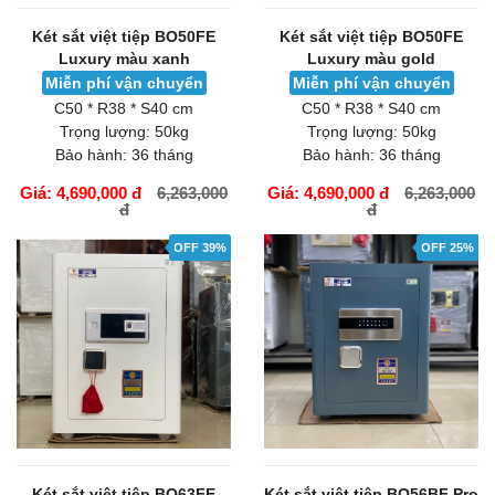
Két sắt việt tiệp BO50FE
Két sắt việt tiệp BO50FE
Luxury màu xanh
Luxury màu gold
Miễn phí vận chuyển
Miễn phí vận chuyển
C50 * R38 * S40 cm
C50 * R38 * S40 cm
Trọng lượng:
50kg
Trọng lượng:
50kg
Bảo hành:
36 tháng
Bảo hành:
36 tháng
Giá: 4,690,000 đ
6,263,000
Giá: 4,690,000 đ
6,263,000
đ
đ
GIỎ HÀNG
GIỎ HÀNG
OFF 39%
OFF 25%
Két sắt việt tiệp BO63FE
Két sắt việt tiệp BO56BF Pro