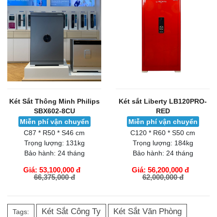
Két Sắt Thông Minh Philips
Két sắt Liberty LB120PRO-
SBX602-8CU
RED
Miễn phí vận chuyển
Miễn phí vận chuyển
C87 * R50 * S46 cm
C120 * R60 * S50 cm
Trọng lượng:
131kg
Trọng lượng:
184kg
Bảo hành:
24 tháng
Bảo hành:
24 tháng
Giá: 53,100,000 đ
Giá: 56,200,000 đ
66,375,000 đ
62,000,000 đ
GIỎ HÀNG
GIỎ HÀNG
Két Sắt Công Ty
Két Sắt Văn Phòng
Tags: