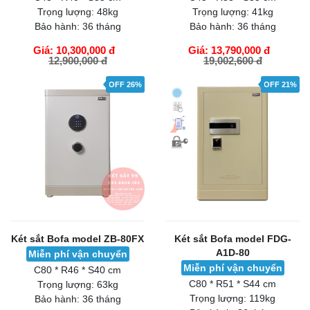
Trọng lượng:
48kg
Trọng lượng:
41kg
Bảo hành:
36 tháng
Bảo hành:
36 tháng
Giá: 10,300,000 đ
Giá: 13,790,000 đ
12,900,000 đ
19,002,600 đ
GIỎ HÀNG
GIỎ HÀNG
OFF 26%
OFF 21%
Két sắt Bofa model ZB-80FX
Két sắt Bofa model FDG-
A1D-80
Miễn phí vận chuyển
Miễn phí vận chuyển
C80 * R46 * S40 cm
C80 * R51 * S44 cm
Trọng lượng:
63kg
Trọng lượng:
119kg
Bảo hành:
36 tháng