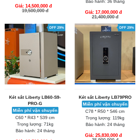
Bảo hành:
36 tháng
Giá: 14,500,000 đ
19,500,000 đ
Giá: 17,000,000 đ
21,400,000 đ
GIỎ HÀNG
GIỎ HÀNG
OFF 29%
OFF 29%
Két sắt Liberty LB60-S9-
Két sắt Liberty LB79PRO
PRO-G
Miễn phí vận chuyển
Miễn phí vận chuyển
C78 * R50 * S46 cm
C60 * R43 * S39 cm
Trọng lượng:
119kg
Trọng lượng:
71kg
Bảo hành:
24 tháng
Bảo hành:
24 tháng
Giá: 25,830,000 đ
35,900,000 đ