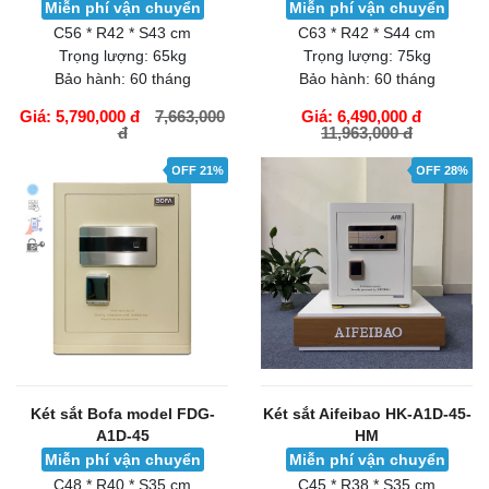
Miễn phí vận chuyển
Miễn phí vận chuyển
C56 * R42 * S43 cm
C63 * R42 * S44 cm
Trọng lượng:
65kg
Trọng lượng:
75kg
Bảo hành:
60 tháng
Bảo hành:
60 tháng
Giá: 5,790,000 đ
7,663,000
Giá: 6,490,000 đ
đ
11,963,000 đ
GIỎ HÀNG
GIỎ HÀNG
OFF 21%
OFF 28%
Két sắt Bofa model FDG-
Két sắt Aifeibao HK-A1D-45-
A1D-45
HM
Miễn phí vận chuyển
Miễn phí vận chuyển
C48 * R40 * S35 cm
C45 * R38 * S35 cm