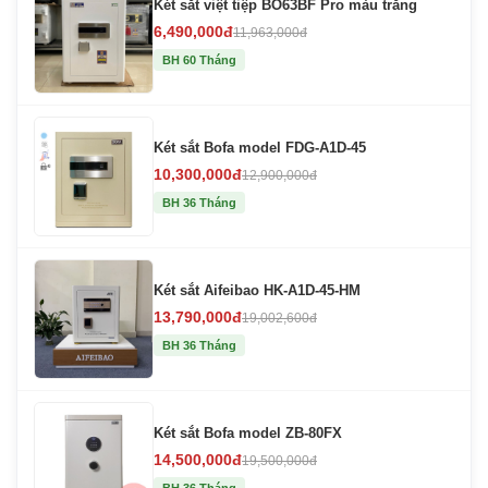
Két sắt việt tiệp BO63BF Pro màu trắng
6,490,000đ
11,963,000đ
BH 60 Tháng
Két sắt Bofa model FDG-A1D-45
10,300,000đ
12,900,000đ
BH 36 Tháng
Két sắt Aifeibao HK-A1D-45-HM
13,790,000đ
19,002,600đ
BH 36 Tháng
Két sắt Bofa model ZB-80FX
14,500,000đ
19,500,000đ