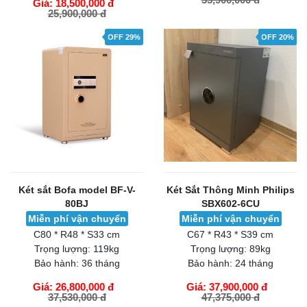
Giá: 18,500,000 đ
25,900,000 đ
GIỎ HÀNG
GIỎ HÀNG
OFF 29%
OFF 20%
Két sắt Bofa model BF-V-
Két Sắt Thông Minh Philips
80BJ
SBX602-6CU
Miễn phí vận chuyển
Miễn phí vận chuyển
C80 * R48 * S33 cm
C67 * R43 * S39 cm
Trọng lượng:
119kg
Trọng lượng:
89kg
Bảo hành:
36 tháng
Bảo hành:
24 tháng
Giá: 26,800,000 đ
Giá: 37,900,000 đ
37,530,000 đ
47,375,000 đ
GIỎ HÀNG
GIỎ HÀNG