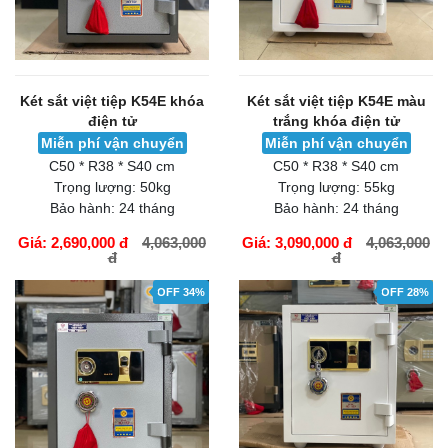
Két sắt việt tiệp K54E khóa
Két sắt việt tiệp K54E màu
điện tử
trắng khóa điện tử
Miễn phí vận chuyển
Miễn phí vận chuyển
C50 * R38 * S40 cm
C50 * R38 * S40 cm
Trọng lượng:
50kg
Trọng lượng:
55kg
Bảo hành:
24 tháng
Bảo hành:
24 tháng
Giá: 2,690,000 đ
4,063,000
Giá: 3,090,000 đ
4,063,000
đ
đ
GIỎ HÀNG
GIỎ HÀNG
OFF 34%
OFF 28%