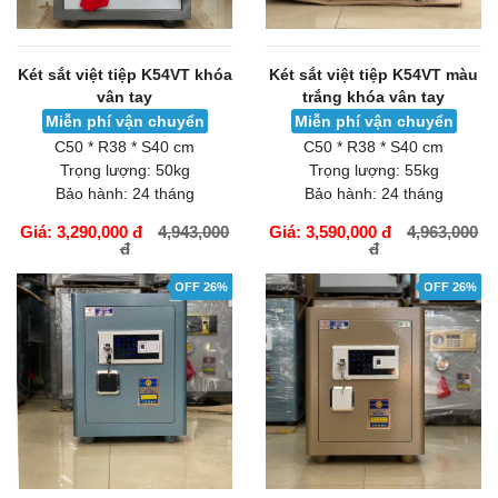
Két sắt việt tiệp K54VT khóa
Két sắt việt tiệp K54VT màu
vân tay
trắng khóa vân tay
Miễn phí vận chuyển
Miễn phí vận chuyển
C50 * R38 * S40 cm
C50 * R38 * S40 cm
Trọng lượng:
50kg
Trọng lượng:
55kg
Bảo hành:
24 tháng
Bảo hành:
24 tháng
Giá: 3,290,000 đ
4,943,000
Giá: 3,590,000 đ
4,963,000
đ
đ
GIỎ HÀNG
GIỎ HÀNG
OFF 26%
OFF 26%