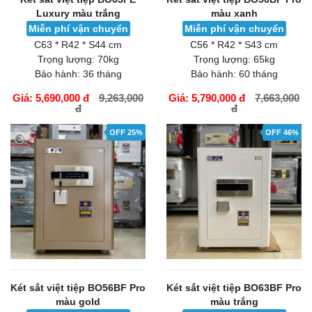
Luxury màu trắng
màu xanh
Miễn phí vận chuyển
Miễn phí vận chuyển
C63 * R42 * S44 cm
C56 * R42 * S43 cm
Trọng lượng:
70kg
Trọng lượng:
65kg
Bảo hành:
36 tháng
Bảo hành:
60 tháng
Giá: 5,690,000 đ
9,263,000
Giá: 5,790,000 đ
7,663,000
đ
đ
GIỎ HÀNG
GIỎ HÀNG
OFF 25%
OFF 46%
Két sắt việt tiệp BO56BF Pro
Két sắt việt tiệp BO63BF Pro
màu gold
màu trắng