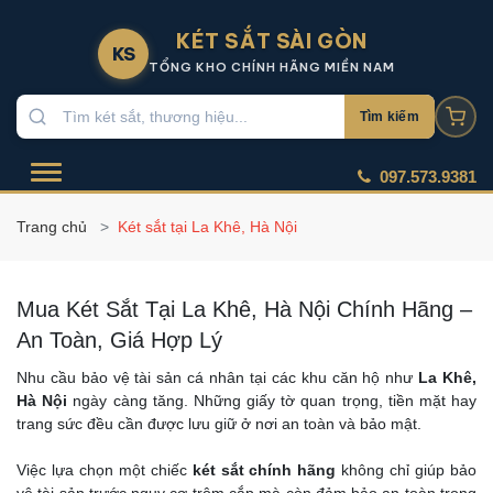
KÉT SẮT SÀI GÒN
KS
TỔNG KHO CHÍNH HÃNG MIỀN NAM
Tìm kiếm
097.573.9381
Trang chủ
Két sắt tại La Khê, Hà Nội
Mua Két Sắt Tại La Khê, Hà Nội Chính Hãng –
An Toàn, Giá Hợp Lý
Nhu cầu bảo vệ tài sản cá nhân tại các khu căn hộ như
La Khê,
Hà Nội
ngày càng tăng. Những giấy tờ quan trọng, tiền mặt hay
trang sức đều cần được lưu giữ ở nơi an toàn và bảo mật.
Việc lựa chọn một chiếc
két sắt chính hãng
không chỉ giúp bảo