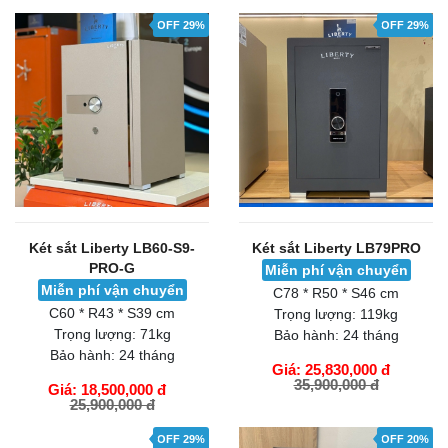
OFF 29%
OFF 29%
Két sắt Liberty LB60-S9-
Két sắt Liberty LB79PRO
PRO-G
Miễn phí vận chuyển
Miễn phí vận chuyển
C78 * R50 * S46 cm
C60 * R43 * S39 cm
Trọng lượng:
119kg
Trọng lượng:
71kg
Bảo hành:
24 tháng
Bảo hành:
24 tháng
Giá: 25,830,000 đ
35,900,000 đ
Giá: 18,500,000 đ
25,900,000 đ
GIỎ HÀNG
GIỎ HÀNG
OFF 29%
OFF 20%