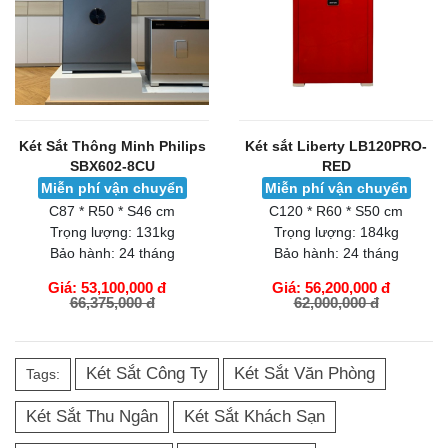
Két Sắt Thông Minh Philips
Két sắt Liberty LB120PRO-
SBX602-8CU
RED
Miễn phí vận chuyển
Miễn phí vận chuyển
C87 * R50 * S46 cm
C120 * R60 * S50 cm
Trọng lượng:
131kg
Trọng lượng:
184kg
Bảo hành:
24 tháng
Bảo hành:
24 tháng
Giá: 53,100,000 đ
Giá: 56,200,000 đ
66,375,000 đ
62,000,000 đ
GIỎ HÀNG
GIỎ HÀNG
Két Sắt Công Ty
Két Sắt Văn Phòng
Tags:
Két Sắt Thu Ngân
Két Sắt Khách Sạn