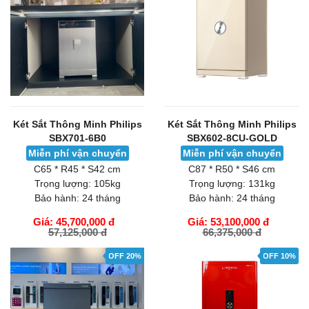
Két Sắt Thông Minh Philips
Két Sắt Thông Minh Philips
SBX701-6B0
SBX602-8CU-GOLD
Miễn phí vận chuyển
Miễn phí vận chuyển
C65 * R45 * S42 cm
C87 * R50 * S46 cm
Trọng lượng:
105kg
Trọng lượng:
131kg
Bảo hành:
24 tháng
Bảo hành:
24 tháng
Giá: 45,700,000 đ
Giá: 53,100,000 đ
57,125,000 đ
66,375,000 đ
GIỎ HÀNG
GIỎ HÀNG
OFF 20%
OFF 10%