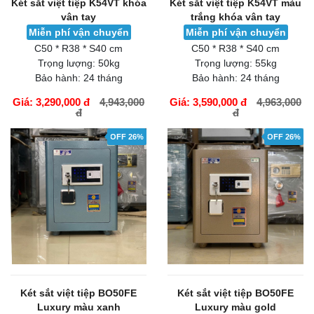
Két sắt việt tiệp K54VT khóa
Két sắt việt tiệp K54VT màu
vân tay
trắng khóa vân tay
Miễn phí vận chuyển
Miễn phí vận chuyển
C50 * R38 * S40 cm
C50 * R38 * S40 cm
Trọng lượng:
50kg
Trọng lượng:
55kg
Bảo hành:
24 tháng
Bảo hành:
24 tháng
Giá: 3,290,000 đ
4,943,000
Giá: 3,590,000 đ
4,963,000
đ
đ
GIỎ HÀNG
GIỎ HÀNG
OFF 26%
OFF 26%
Két sắt việt tiệp BO50FE
Két sắt việt tiệp BO50FE
Luxury màu xanh
Luxury màu gold