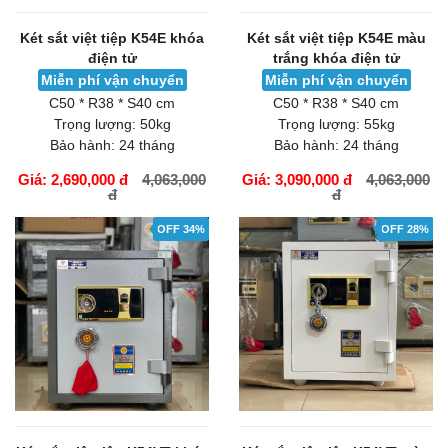
Két sắt việt tiệp K54E khóa
Két sắt việt tiệp K54E màu
điện tử
trắng khóa điện tử
Miễn phí vận chuyển
Miễn phí vận chuyển
C50 * R38 * S40 cm
C50 * R38 * S40 cm
Trọng lượng:
50kg
Trọng lượng:
55kg
Bảo hành:
24 tháng
Bảo hành:
24 tháng
Giá: 2,690,000 đ
4,063,000
Giá: 3,090,000 đ
4,063,000
đ
đ
GIỎ HÀNG
GIỎ HÀNG
OFF 34%
OFF 28%