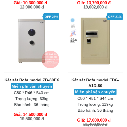
Giá: 10,300,000 đ
Giá: 13,790,000 đ
12,900,000 đ
19,002,600 đ
GIỎ HÀNG
GIỎ HÀNG
OFF 26%
OFF 21%
Két sắt Bofa model ZB-80FX
Két sắt Bofa model FDG-
A1D-80
Miễn phí vận chuyển
Miễn phí vận chuyển
C80 * R46 * S40 cm
C80 * R51 * S44 cm
Trọng lượng:
63kg
Trọng lượng:
119kg
Bảo hành:
36 tháng
Bảo hành:
36 tháng
Giá: 14,500,000 đ
19,500,000 đ
Giá: 17,000,000 đ
21,400,000 đ
GIỎ HÀNG
GIỎ HÀNG