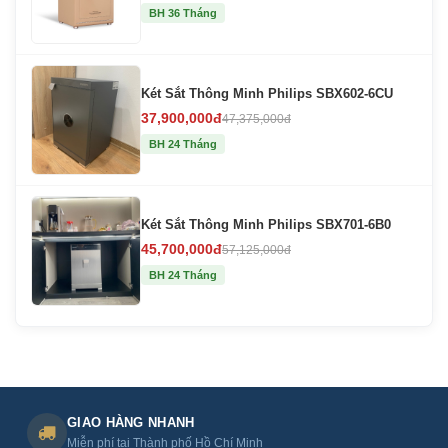
BH 36 Tháng
Két Sắt Thông Minh Philips SBX602-6CU
37,900,000đ
47,375,000đ
BH 24 Tháng
Két Sắt Thông Minh Philips SBX701-6B0
45,700,000đ
57,125,000đ
BH 24 Tháng
GIAO HÀNG NHANH
Miễn phí tại Thành phố Hồ Chí Minh