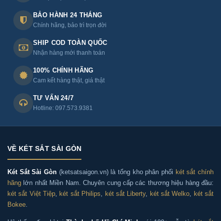
BẢO HÀNH 24 THÁNG
Chính hãng, bảo trì trọn đời
SHIP COD TOÀN QUỐC
Nhận hàng mới thanh toán
100% CHÍNH HÃNG
Cam kết hàng thật, giá thật
TƯ VẤN 24/7
Hotline: 097.573.9381
VỀ KÉT SẮT SÀI GÒN
Két Sắt Sài Gòn
(ketsatsaigon.vn) là tổng kho phân phối
két sắt chính
hãng
lớn nhất Miền Nam. Chuyên cung cấp các thương hiệu hàng đầu:
két sắt Việt Tiệp
,
két sắt Philips
,
két sắt Liberty
,
két sắt Welko
,
két sắt
Bokee
.