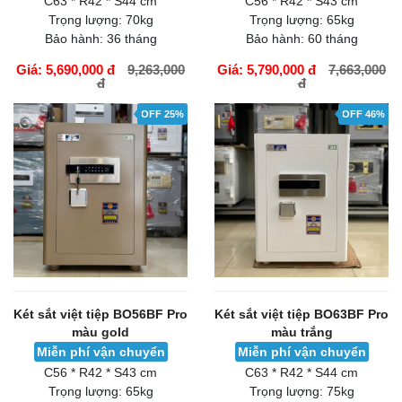
C63 * R42 * S44 cm
C56 * R42 * S43 cm
Trọng lượng:
70kg
Trọng lượng:
65kg
Bảo hành:
36 tháng
Bảo hành:
60 tháng
Giá: 5,690,000 đ
9,263,000
Giá: 5,790,000 đ
7,663,000
đ
đ
GIỎ HÀNG
GIỎ HÀNG
OFF 25%
OFF 46%
Két sắt việt tiệp BO56BF Pro
Két sắt việt tiệp BO63BF Pro
màu gold
màu trắng
Miễn phí vận chuyển
Miễn phí vận chuyển
C56 * R42 * S43 cm
C63 * R42 * S44 cm
Trọng lượng:
65kg
Trọng lượng:
75kg