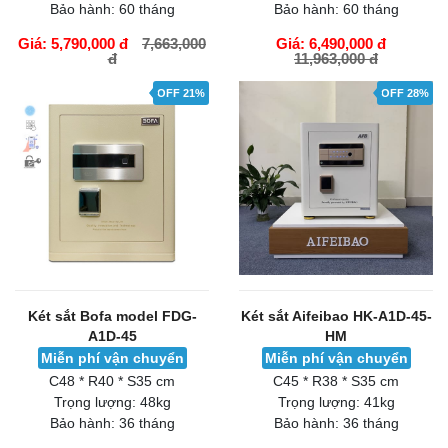
Bảo hành:
60 tháng
Bảo hành:
60 tháng
Giá: 5,790,000 đ
7,663,000
Giá: 6,490,000 đ
đ
11,963,000 đ
GIỎ HÀNG
GIỎ HÀNG
OFF 21%
OFF 28%
Két sắt Bofa model FDG-
Két sắt Aifeibao HK-A1D-45-
A1D-45
HM
Miễn phí vận chuyển
Miễn phí vận chuyển
C48 * R40 * S35 cm
C45 * R38 * S35 cm
Trọng lượng:
48kg
Trọng lượng:
41kg
Bảo hành:
36 tháng
Bảo hành:
36 tháng