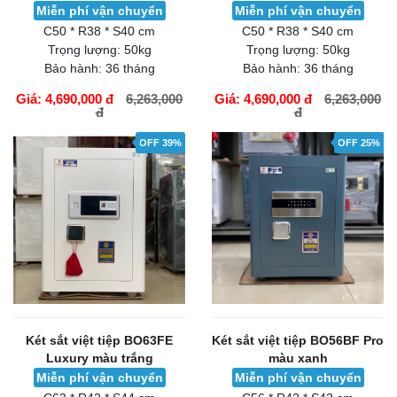
Miễn phí vận chuyển
Miễn phí vận chuyển
C50 * R38 * S40 cm
C50 * R38 * S40 cm
Trọng lượng:
50kg
Trọng lượng:
50kg
Bảo hành:
36 tháng
Bảo hành:
36 tháng
Giá: 4,690,000 đ
6,263,000
Giá: 4,690,000 đ
6,263,000
đ
đ
GIỎ HÀNG
GIỎ HÀNG
OFF 39%
OFF 25%
Két sắt việt tiệp BO63FE
Két sắt việt tiệp BO56BF Pro
Luxury màu trắng
màu xanh
Miễn phí vận chuyển
Miễn phí vận chuyển