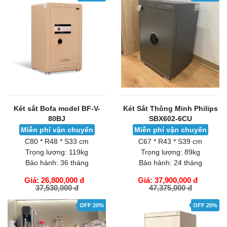
Két sắt Bofa model BF-V-
Két Sắt Thông Minh Philips
80BJ
SBX602-6CU
Miễn phí vận chuyển
Miễn phí vận chuyển
C80 * R48 * S33 cm
C67 * R43 * S39 cm
Trọng lượng:
119kg
Trọng lượng:
89kg
Bảo hành:
36 tháng
Bảo hành:
24 tháng
Giá: 26,800,000 đ
Giá: 37,900,000 đ
37,530,000 đ
47,375,000 đ
GIỎ HÀNG
GIỎ HÀNG
OFF 20%
OFF 20%