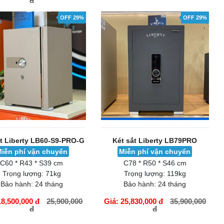
đ
ÀNG
GIỎ HÀNG
OFF 29%
OFF 29%
ắt Liberty LB60-S9-PRO-G
Két sắt Liberty LB79PRO
iễn phí vận chuyển
Miễn phí vận chuyển
C60 * R43 * S39 cm
C78 * R50 * S46 cm
Trọng lượng:
71kg
Trọng lượng:
119kg
Bảo hành:
24 tháng
Bảo hành:
24 tháng
18,500,000 đ
25,900,000
Giá: 25,830,000 đ
35,900,000
đ
đ
ÀNG
GIỎ HÀNG