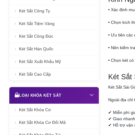
• Xác định mục
Két Sắt Công Ty
• Chọn kích t
Két Sắt Tiệm Vàng
• Ưu tiên các
Két Sắt Công Đức
• Nên kiểm tr
Két Sắt Hàn Quốc
• Chọn két có
Két Sắt Xuất Khẩu Mỹ
Két Sắt Cao Cấp
Két Sắt
Két Sắt Sài G
LOẠI KHÓA KÉT SẮT
Ngoài địa chỉ
Két Sắt Khóa Cơ
✔ Miễn phí g
✔ Giao nhanh 
Két Sắt Khóa Cơ Đổi Mã
✔ Hỗ trợ vận 