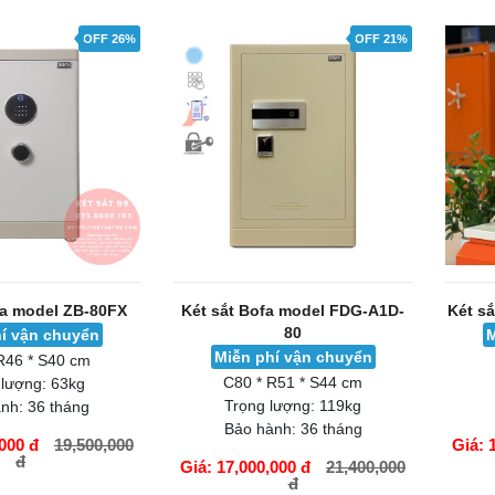
GIỎ HÀNG
GIỎ H
OFF 26%
OFF 21%
fa model ZB-80FX
Két sắt Bofa model FDG-A1D-
Két s
80
í vận chuyển
M
Miễn phí vận chuyển
R46 * S40 cm
C80 * R51 * S44 cm
 lượng:
63kg
Trọng lượng:
119kg
nh:
36 tháng
Bảo hành:
36 tháng
000 đ
19,500,000
Giá: 
đ
Giá: 17,000,000 đ
21,400,000
đ
GIỎ HÀNG
GIỎ H