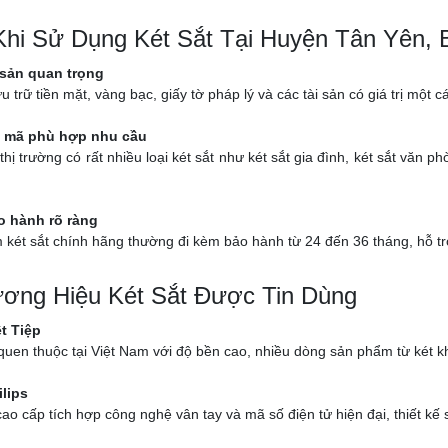
 Khi Sử Dụng Két Sắt Tại Huyện Tân Yên, 
 sản quan trọng
ưu trữ tiền mặt, vàng bạc, giấy tờ pháp lý và các tài sản có giá trị một
 mã phù hợp nhu cầu
thị trường có rất nhiều loại két sắt như két sắt gia đình, két sắt văn
o hành rõ ràng
két sắt chính hãng thường đi kèm bảo hành từ 24 đến 36 tháng, hỗ trợ k
ơng Hiệu Két Sắt Được Tin Dùng
ệt Tiệp
uen thuộc tại Việt Nam với độ bền cao, nhiều dòng sản phẩm từ két kh
ilips
ao cấp tích hợp công nghệ vân tay và mã số điện tử hiện đại, thiết kế 