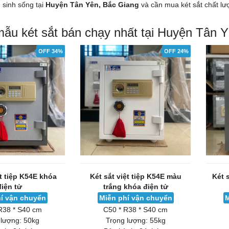
sinh sống tại
Huyện Tân Yên, Bắc Giang
và cần mua két sắt chất lư
mẫu két sắt bán chạy nhất tại Huyện Tân 
OFF 34%
OFF 24%
ệt tiệp K54E khóa
Két sắt việt tiệp K54E màu
Két 
điện tử
trắng khóa điện tử
í vận chuyển
Miễn phí vận chuyển
M
R38 * S40 cm
C50 * R38 * S40 cm
 lượng:
50kg
Trọng lượng:
55kg