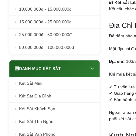
🔐
Két sắt Li
Kết cấu chắc 
10.000.000đ - 15.000.000đ
15.000.000đ - 25.000.000đ
Địa Chỉ
25.000.000đ - 50.000.000đ
Để đảm bảo mu
50.000.000đ - 100.000.000đ
Một địa chỉ đ
Địa chỉ:
103/2
DANH MỤC KÉT SẮT
Khi mua két s
Két Sắt Mini
✔ Tư vấn lựa
✔ Giao hàng v
Két Sắt Gia Đình
✔ Bảo hành ch
Két Sắt Khách Sạn
Ngoài ra bạn 
phối két sắt 
Két Sắt Thu Ngân
Kinh Ng
Két Sắt Văn Phòng