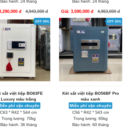
Bảo hành:
24 tháng
Bảo hành:
24 tháng
3,290,000 đ
4,943,000 đ
Giá: 3,590,000 đ
4,963,000 đ
ÀNG
GIỎ HÀNG
OFF 39%
OFF 25%
t sắt việt tiệp BO63FE
Két sắt việt tiệp BO56BF Pro
Luxury màu trắng
màu xanh
iễn phí vận chuyển
Miễn phí vận chuyển
C63 * R42 * S44 cm
C56 * R42 * S43 cm
Trọng lượng:
70kg
Trọng lượng:
65kg
Bảo hành:
36 tháng
Bảo hành:
60 tháng