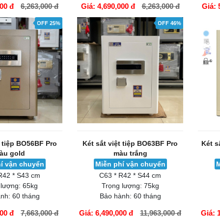
000 đ
6,263,000 đ
Giá: 4,690,000 đ
6,263,000 đ
Giá: 
GIỎ HÀNG
GIỎ H
OFF 25%
OFF 46%
t tiệp BO56BF Pro
Két sắt việt tiệp BO63BF Pro
Két s
àu gold
màu trắng
í vận chuyển
Miễn phí vận chuyển
M
R42 * S43 cm
C63 * R42 * S44 cm
 lượng:
65kg
Trọng lượng:
75kg
nh:
60 tháng
Bảo hành:
60 tháng
000 đ
7,663,000 đ
Giá: 6,490,000 đ
11,963,000 đ
Giá: 