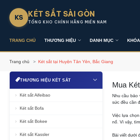
KÉT SẮT SÀI GÒN
KS
TỔNG KHO CHÍNH HÃNG MIỀN NAM
TRANG CHỦ
THƯƠNG HIỆU
DANH MỤC
KHÓA
Trang chủ
Két sắt tại Huyện Tân Yên, Bắc Giang
THƯƠNG HIỆU KÉT SẮT
Mua Két
Két sắt Aifeibao
Nhu cầu bảo v
sức đều cần đ
Két sắt Bofa
Việc lựa chọ
Két sắt Bokee
nổ. Vì vậy, tì
Két sắt Kassler
Bài viết dưới