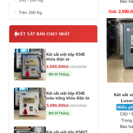
100 - 200 Kg
Bảo hà
Giá: 2,690,
Trên 200 Kg
GIỎ HÀNG
KÉT SẮT BÁN CHẠY NHẤT
Két sắt việt tiệp K54E
khóa điện tử
2,690,000đ
4,063,000đ
BH 24 Tháng
Két sắt việt tiệp K54E
Két sắt v
màu trắng khóa điện tử
Luxur
3,090,000đ
4,063,000đ
Miễn ph
BH 24 Tháng
C50 * 
Trọng
Bảo hà
Két sắt việt tiệp K54VT