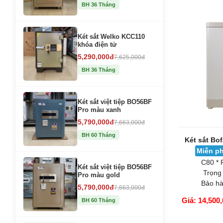
GIỎ HÀNG
BH 36 Tháng
Két sắt Welko KCC110
khóa điện tử
5,290,000đ
7,625,000đ
BH 36 Tháng
Két sắt việt tiệp BO56BF
Pro màu xanh
5,790,000đ
7,663,000đ
BH 60 Tháng
Két sắt Bo
Miễn ph
C80 * 
Két sắt việt tiệp BO56BF
Trọng
Pro màu gold
Bảo hà
5,790,000đ
7,663,000đ
Giá: 14,500,
BH 60 Tháng
GIỎ HÀNG