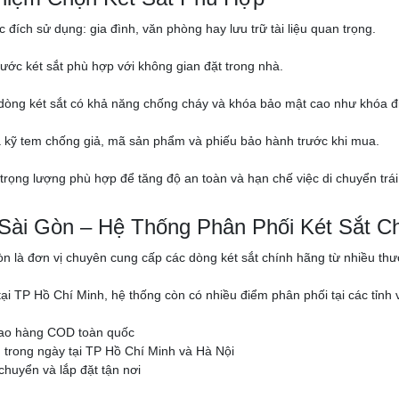
 đích sử dụng: gia đình, văn phòng hay lưu trữ tài liệu quan trọng.
hước két sắt phù hợp với không gian đặt trong nhà.
 dòng két sắt có khả năng chống cháy và khóa bảo mật cao như khóa đi
a kỹ tem chống giả, mã sản phẩm và phiếu bảo hành trước khi mua.
 trọng lượng phù hợp để tăng độ an toàn và hạn chế việc di chuyển trái
 Sài Gòn – Hệ Thống Phân Phối Két Sắt C
òn là đơn vị chuyên cung cấp các dòng két sắt chính hãng từ nhiều thươn
 tại TP Hồ Chí Minh, hệ thống còn có nhiều điểm phân phối tại các tỉ
iao hàng COD toàn quốc
trong ngày tại TP Hồ Chí Minh và Hà Nội
chuyển và lắp đặt tận nơi