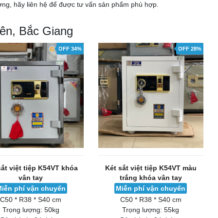
ợng, hãy liên hệ để được tư vấn sản phẩm phù hợp.
Yên, Bắc Giang
OFF 34%
OFF 28%
sắt việt tiệp K54VT khóa
Két sắt việt tiệp K54VT màu
vân tay
trắng khóa vân tay
iễn phí vận chuyển
Miễn phí vận chuyển
C50 * R38 * S40 cm
C50 * R38 * S40 cm
Trọng lượng:
50kg
Trọng lượng:
55kg