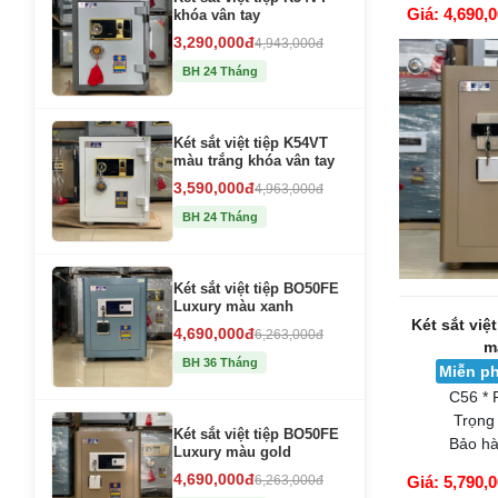
Giá: 4,690,
khóa vân tay
GIỎ HÀNG
3,290,000đ
4,943,000đ
BH 24 Tháng
Két sắt việt tiệp K54VT
màu trắng khóa vân tay
3,590,000đ
4,963,000đ
BH 24 Tháng
Két sắt việt tiệp BO50FE
Luxury màu xanh
Két sắt việ
4,690,000đ
6,263,000đ
m
BH 36 Tháng
Miễn ph
C56 * 
Trọng
Két sắt việt tiệp BO50FE
Bảo hà
Luxury màu gold
4,690,000đ
6,263,000đ
Giá: 5,790,