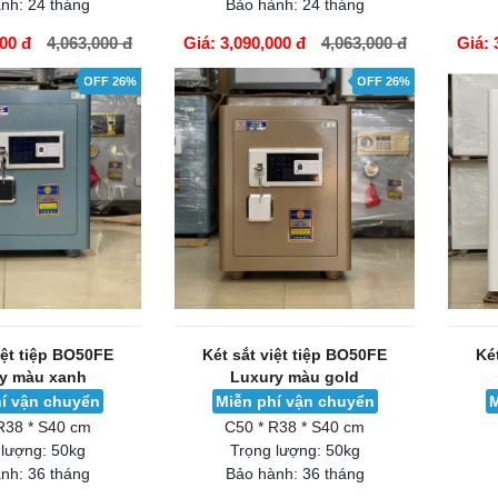
nh:
24 tháng
Bảo hành:
24 tháng
000 đ
4,063,000 đ
Giá: 3,090,000 đ
4,063,000 đ
Giá: 
GIỎ HÀNG
GIỎ H
OFF 26%
OFF 26%
iệt tiệp BO50FE
Két sắt việt tiệp BO50FE
Ké
y màu xanh
Luxury màu gold
í vận chuyển
Miễn phí vận chuyển
M
R38 * S40 cm
C50 * R38 * S40 cm
 lượng:
50kg
Trọng lượng:
50kg
nh:
36 tháng
Bảo hành:
36 tháng