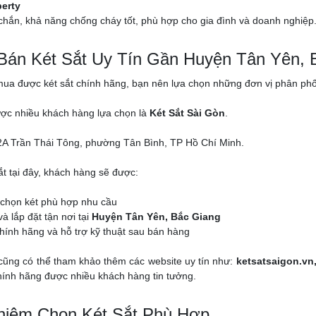
berty
chắn, khả năng chống cháy tốt, phù hợp cho gia đình và doanh nghiệp
 Bán Két Sắt Uy Tín Gần Huyện Tân Yên, 
a được két sắt chính hãng, bạn nên lựa chọn những đơn vị phân phối c
ược nhiều khách hàng lựa chọn là
Két Sắt Sài Gòn
.
A Trần Thái Tông, phường Tân Bình, TP Hồ Chí Minh.
ắt tại đây, khách hàng sẽ được:
 chọn két phù hợp nhu cầu
à lắp đặt tận nơi tại
Huyện Tân Yên, Bắc Giang
ính hãng và hỗ trợ kỹ thuật sau bán hàng
cũng có thể tham khảo thêm các website uy tín như:
ketsatsaigon.vn
chính hãng được nhiều khách hàng tin tưởng.
hiệm Chọn Két Sắt Phù Hợp