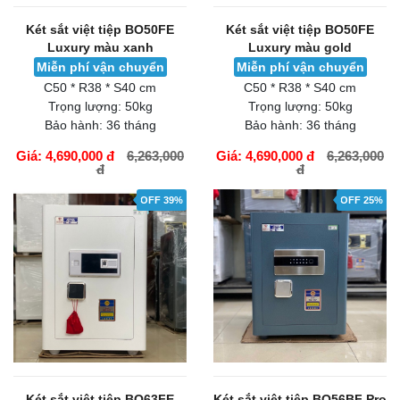
Két sắt việt tiệp BO50FE
Két sắt việt tiệp BO50FE
Luxury màu xanh
Luxury màu gold
Miễn phí vận chuyển
Miễn phí vận chuyển
C50 * R38 * S40 cm
C50 * R38 * S40 cm
Trọng lượng:
50kg
Trọng lượng:
50kg
Bảo hành:
36 tháng
Bảo hành:
36 tháng
Giá: 4,690,000 đ
6,263,000
Giá: 4,690,000 đ
6,263,000
đ
đ
GIỎ HÀNG
GIỎ HÀNG
OFF 39%
OFF 25%
Két sắt việt tiệp BO63FE
Két sắt việt tiệp BO56BF Pro