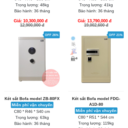
Trọng lượng:
48kg
Trọng lượng:
41kg
Bảo hành:
36 tháng
Bảo hành:
36 tháng
Giá: 10,300,000 đ
Giá: 13,790,000 đ
12,900,000 đ
19,002,600 đ
GIỎ HÀNG
GIỎ HÀNG
OFF 26%
OFF 21%
Két sắt Bofa model ZB-80FX
Két sắt Bofa model FDG-
A1D-80
Miễn phí vận chuyển
Miễn phí vận chuyển
C80 * R46 * S40 cm
C80 * R51 * S44 cm
Trọng lượng:
63kg
Trọng lượng:
119kg
Bảo hành:
36 tháng