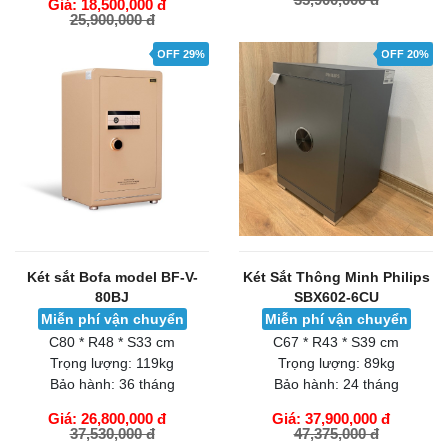
Giá: 18,500,000 đ
25,900,000 đ
GIỎ HÀNG
GIỎ HÀNG
OFF 29%
OFF 20%
Két sắt Bofa model BF-V-
Két Sắt Thông Minh Philips
80BJ
SBX602-6CU
Miễn phí vận chuyển
Miễn phí vận chuyển
C80 * R48 * S33 cm
C67 * R43 * S39 cm
Trọng lượng:
119kg
Trọng lượng:
89kg
Bảo hành:
36 tháng
Bảo hành:
24 tháng
Giá: 26,800,000 đ
Giá: 37,900,000 đ
37,530,000 đ
47,375,000 đ
GIỎ HÀNG
GIỎ HÀNG