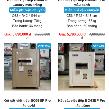
Luxury màu trắng
màu xanh
Miễn phí vận chuyển
Miễn phí vận chuyển
C63 * R42 * S44 cm
C56 * R42 * S43 cm
Trọng lượng:
70kg
Trọng lượng:
65kg
Bảo hành:
36 tháng
Bảo hành:
60 tháng
Giá: 5,690,000 đ
9,263,000
Giá: 5,790,000 đ
7,663,000
đ
đ
GIỎ HÀNG
GIỎ HÀNG
OFF 25%
OFF 46%
Két sắt việt tiệp BO56BF Pro
Két sắt việt tiệp BO63BF Pro
màu gold
màu trắng