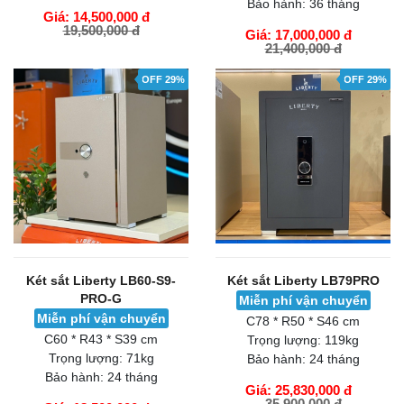
Bảo hành:
36 tháng
Giá: 14,500,000 đ
19,500,000 đ
Giá: 17,000,000 đ
21,400,000 đ
GIỎ HÀNG
GIỎ HÀNG
OFF 29%
OFF 29%
Két sắt Liberty LB60-S9-
Két sắt Liberty LB79PRO
PRO-G
Miễn phí vận chuyển
Miễn phí vận chuyển
C78 * R50 * S46 cm
C60 * R43 * S39 cm
Trọng lượng:
119kg
Trọng lượng:
71kg
Bảo hành:
24 tháng
Bảo hành:
24 tháng
Giá: 25,830,000 đ
35,900,000 đ