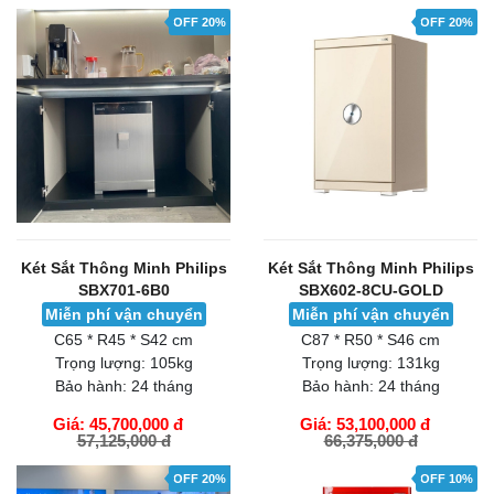
OFF 20%
OFF 20%
Két Sắt Thông Minh Philips
Két Sắt Thông Minh Philips
SBX701-6B0
SBX602-8CU-GOLD
Miễn phí vận chuyển
Miễn phí vận chuyển
C65 * R45 * S42 cm
C87 * R50 * S46 cm
Trọng lượng:
105kg
Trọng lượng:
131kg
Bảo hành:
24 tháng
Bảo hành:
24 tháng
Giá: 45,700,000 đ
Giá: 53,100,000 đ
57,125,000 đ
66,375,000 đ
GIỎ HÀNG
GIỎ HÀNG
OFF 20%
OFF 10%