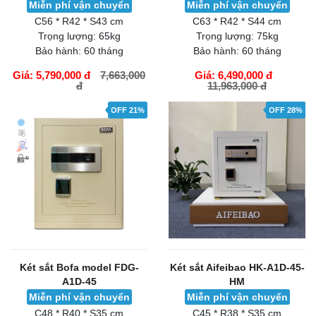
Miễn phí vận chuyển
Miễn phí vận chuyển
C56 * R42 * S43 cm
C63 * R42 * S44 cm
Trọng lượng:
65kg
Trọng lượng:
75kg
Bảo hành:
60 tháng
Bảo hành:
60 tháng
Giá: 5,790,000 đ
7,663,000
Giá: 6,490,000 đ
đ
11,963,000 đ
GIỎ HÀNG
GIỎ HÀNG
OFF 21%
OFF 28%
Két sắt Bofa model FDG-
Két sắt Aifeibao HK-A1D-45-
A1D-45
HM
Miễn phí vận chuyển
Miễn phí vận chuyển
C48 * R40 * S35 cm
C45 * R38 * S35 cm