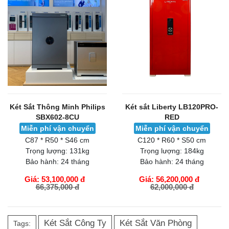
Két Sắt Thông Minh Philips
Két sắt Liberty LB120PRO-
SBX602-8CU
RED
Miễn phí vận chuyển
Miễn phí vận chuyển
C87 * R50 * S46 cm
C120 * R60 * S50 cm
Trọng lượng:
131kg
Trọng lượng:
184kg
Bảo hành:
24 tháng
Bảo hành:
24 tháng
Giá: 53,100,000 đ
Giá: 56,200,000 đ
66,375,000 đ
62,000,000 đ
GIỎ HÀNG
GIỎ HÀNG
Két Sắt Công Ty
Két Sắt Văn Phòng
Tags: