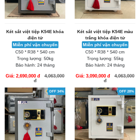
Két sắt việt tiệp K54E khóa
Két sắt việt tiệp K54E màu
điện tử
trắng khóa điện tử
Miễn phí vận chuyển
Miễn phí vận chuyển
C50 * R38 * S40 cm
C50 * R38 * S40 cm
Trọng lượng:
50kg
Trọng lượng:
55kg
Bảo hành:
24 tháng
Bảo hành:
24 tháng
Giá: 2,690,000 đ
4,063,000
Giá: 3,090,000 đ
4,063,000
đ
đ
GIỎ HÀNG
GIỎ HÀNG
OFF 34%
OFF 28%