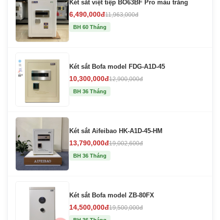
Két sắt việt tiệp BO63BF Pro màu trắng
6,490,000đ
11,963,000đ
BH 60 Tháng
Két sắt Bofa model FDG-A1D-45
10,300,000đ
12,900,000đ
BH 36 Tháng
Két sắt Aifeibao HK-A1D-45-HM
13,790,000đ
19,002,600đ
BH 36 Tháng
Két sắt Bofa model ZB-80FX
14,500,000đ
19,500,000đ