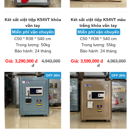
Két sắt việt tiệp K54VT khóa
Két sắt việt tiệp K54VT màu
vân tay
trắng khóa vân tay
Miễn phí vận chuyển
Miễn phí vận chuyển
C50 * R38 * S40 cm
C50 * R38 * S40 cm
Trọng lượng:
50kg
Trọng lượng:
55kg
Bảo hành:
24 tháng
Bảo hành:
24 tháng
Giá: 3,290,000 đ
4,943,000
Giá: 3,590,000 đ
4,963,000
đ
đ
GIỎ HÀNG
GIỎ HÀNG
OFF 26%
OFF 26%