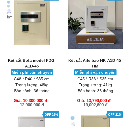
Két sắt Bofa model FDG-
Két sắt Aifeibao HK-A1D-45-
A1D-45
HM
Miễn phí vận chuyển
Miễn phí vận chuyển
C48 * R40 * S35 cm
C45 * R38 * S35 cm
Trọng lượng:
48kg
Trọng lượng:
41kg
Bảo hành:
36 tháng
Bảo hành:
36 tháng
Giá: 10,300,000 đ
Giá: 13,790,000 đ
12,900,000 đ
19,002,600 đ
GIỎ HÀNG
GIỎ HÀNG
OFF 26%
OFF 21%