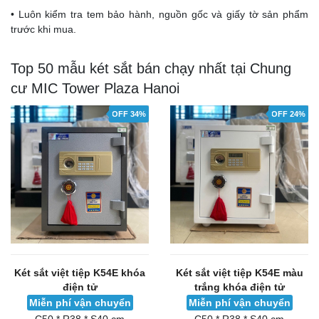
• Luôn kiểm tra tem bảo hành, nguồn gốc và giấy tờ sản phẩm
trước khi mua.
Top 50 mẫu két sắt bán chạy nhất tại Chung
cư MIC Tower Plaza Hanoi
OFF 34%
OFF 24%
Két sắt việt tiệp K54E khóa
Két sắt việt tiệp K54E màu
điện tử
trắng khóa điện tử
Miễn phí vận chuyển
Miễn phí vận chuyển