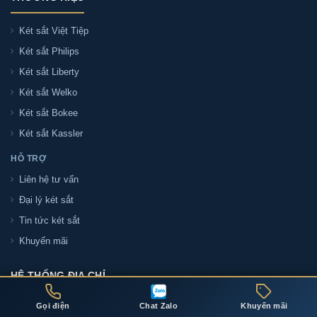
Két sắt Việt Tiệp
Két sắt Philips
Két sắt Liberty
Két sắt Welko
Két sắt Bokee
Két sắt Kassler
HỖ TRỢ
Liên hệ tư vấn
Đại lý két sắt
Tin tức két sắt
Khuyến mãi
HỆ THỐNG ĐỊA CHỈ
Gọi điện
Chat Zalo
Khuyến mãi
ĐỊA CHỈ THÀNH PHỐ HỒ CHÍ MINH