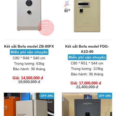
Két sắt Bofa model ZB-80FX
Két sắt Bofa model FDG-
A1D-80
Miễn phí vận chuyển
Miễn phí vận chuyển
C80 * R46 * S40 cm
C80 * R51 * S44 cm
Trọng lượng:
63kg
Trọng lượng:
119kg
Bảo hành:
36 tháng
Bảo hành:
36 tháng
Giá: 14,500,000 đ
19,500,000 đ
Giá: 17,000,000 đ
21,400,000 đ
GIỎ HÀNG
GIỎ HÀNG
OFF 29%
OFF 29%