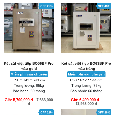
OFF 25%
OFF 46%
Két sắt việt tiệp BO56BF Pro
Két sắt việt tiệp BO63BF Pro
màu gold
màu trắng
Miễn phí vận chuyển
Miễn phí vận chuyển
C56 * R42 * S43 cm
C63 * R42 * S44 cm
Trọng lượng:
65kg
Trọng lượng:
75kg
Bảo hành:
60 tháng
Bảo hành:
60 tháng
Giá: 5,790,000 đ
7,663,000
Giá: 6,490,000 đ
đ
11,963,000 đ
GIỎ HÀNG
GIỎ HÀNG
OFF 21%
OFF 28%