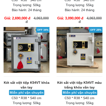
C50 * R38 * S40 cm
C50 * R38 * S40 cm
Trọng lượng:
50kg
Trọng lượng:
55kg
Bảo hành:
24 tháng
Bảo hành:
24 tháng
Giá: 2,690,000 đ
4,063,000
Giá: 3,090,000 đ
4,063,000
đ
đ
GIỎ HÀNG
GIỎ HÀNG
OFF 34%
OFF 28%
Két sắt việt tiệp K54VT khóa
Két sắt việt tiệp K54VT màu
vân tay
trắng khóa vân tay
Miễn phí vận chuyển
Miễn phí vận chuyển
C50 * R38 * S40 cm
C50 * R38 * S40 cm
Trọng lượng:
50kg
Trọng lượng:
55kg