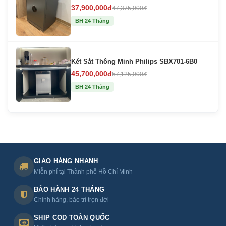
37,900,000đ
47,375,000đ
BH 24 Tháng
Két Sắt Thông Minh Philips SBX701-6B0
45,700,000đ
57,125,000đ
BH 24 Tháng
GIAO HÀNG NHANH
Miễn phí tại Thành phố Hồ Chí Minh
BẢO HÀNH 24 THÁNG
Chính hãng, bảo trì trọn đời
SHIP COD TOÀN QUỐC