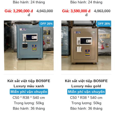
Bảo hành:
24 tháng
Bảo hành:
24 tháng
Giá: 3,290,000 đ
4,943,000
Giá: 3,590,000 đ
4,963,000
đ
đ
GIỎ HÀNG
GIỎ HÀNG
OFF 26%
OFF 26%
Két sắt việt tiệp BO50FE
Két sắt việt tiệp BO50FE
Luxury màu xanh
Luxury màu gold
Miễn phí vận chuyển
Miễn phí vận chuyển
C50 * R38 * S40 cm
C50 * R38 * S40 cm
Trọng lượng:
50kg
Trọng lượng:
50kg
Bảo hành:
36 tháng
Bảo hành:
36 tháng