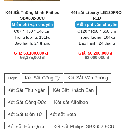
Két Sắt Thông Minh Philips
Két sắt Liberty LB120PRO-
SBX602-8CU
RED
Miễn phí vận chuyển
Miễn phí vận chuyển
C87 * R50 * S46 cm
C120 * R60 * S50 cm
Trọng lượng:
131kg
Trọng lượng:
184kg
Bảo hành:
24 tháng
Bảo hành:
24 tháng
Giá: 53,100,000 đ
Giá: 56,200,000 đ
66,375,000 đ
62,000,000 đ
GIỎ HÀNG
GIỎ HÀNG
Két Sắt Công Ty
Két Sắt Văn Phòng
Tags:
Két Sắt Thu Ngân
Két Sắt Khách Sạn
Két Sắt Công Đức
Két sắt Aifeibao
Két Sắt Điện Tử
Két sắt Bofa
Két sắt Hàn Quốc
Két sắt Philips SBX602-8CU