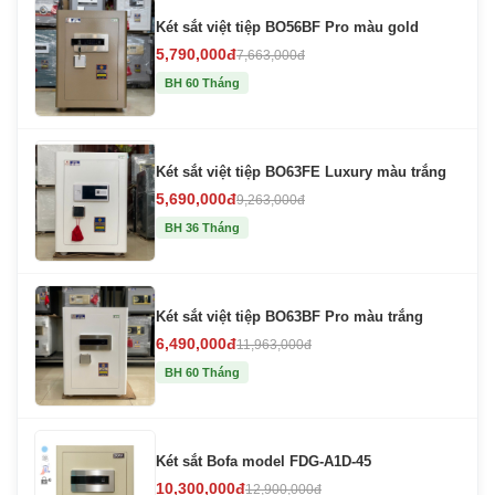
Két sắt việt tiệp BO56BF Pro màu gold
5,790,000đ
7,663,000đ
BH 60 Tháng
Két sắt việt tiệp BO63FE Luxury màu trắng
5,690,000đ
9,263,000đ
BH 36 Tháng
Két sắt việt tiệp BO63BF Pro màu trắng
6,490,000đ
11,963,000đ
BH 60 Tháng
Két sắt Bofa model FDG-A1D-45
10,300,000đ
12,900,000đ