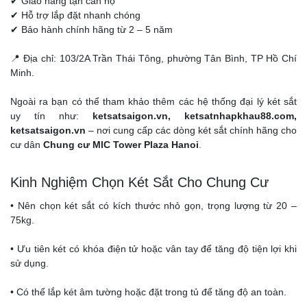
✔ Giao hàng tận căn hộ
✔ Hỗ trợ lắp đặt nhanh chóng
✔ Bảo hành chính hãng từ 2 – 5 năm
📍 Địa chỉ: 103/2A Trần Thái Tông, phường Tân Bình, TP Hồ Chí
Minh.
Ngoài ra bạn có thể tham khảo thêm các hệ thống đại lý két sắt
uy tín như:
ketsatsaigon.vn, ketsatnhapkhau88.com,
ketsatsaigon.vn
– nơi cung cấp các dòng két sắt chính hãng cho
cư dân
Chung cư MIC Tower Plaza Hanoi
.
Kinh Nghiệm Chọn Két Sắt Cho Chung Cư
• Nên chọn két sắt có kích thước nhỏ gọn, trọng lượng từ 20 –
75kg.
• Ưu tiên két có khóa điện tử hoặc vân tay để tăng độ tiện lợi khi
sử dụng.
• Có thể lắp két âm tường hoặc đặt trong tủ để tăng độ an toàn.