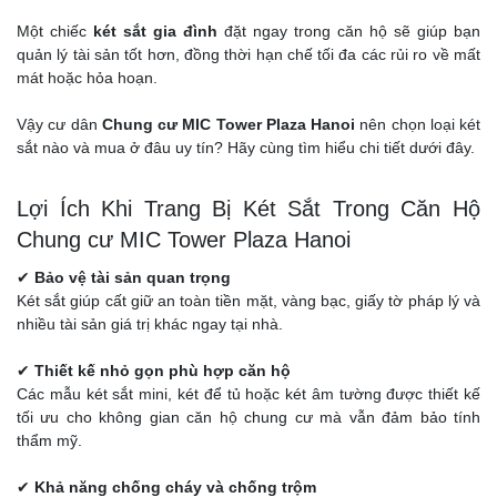
Một chiếc
két sắt gia đình
đặt ngay trong căn hộ sẽ giúp bạn
quản lý tài sản tốt hơn, đồng thời hạn chế tối đa các rủi ro về mất
mát hoặc hỏa hoạn.
Vậy cư dân
Chung cư MIC Tower Plaza Hanoi
nên chọn loại két
sắt nào và mua ở đâu uy tín? Hãy cùng tìm hiểu chi tiết dưới đây.
Lợi Ích Khi Trang Bị Két Sắt Trong Căn Hộ
Chung cư MIC Tower Plaza Hanoi
✔
Bảo vệ tài sản quan trọng
Két sắt giúp cất giữ an toàn tiền mặt, vàng bạc, giấy tờ pháp lý và
nhiều tài sản giá trị khác ngay tại nhà.
✔
Thiết kế nhỏ gọn phù hợp căn hộ
Các mẫu két sắt mini, két để tủ hoặc két âm tường được thiết kế
tối ưu cho không gian căn hộ chung cư mà vẫn đảm bảo tính
thẩm mỹ.
✔
Khả năng chống cháy và chống trộm