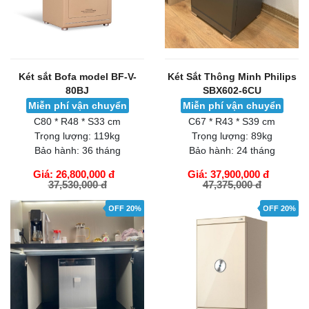
Két sắt Bofa model BF-V-
Két Sắt Thông Minh Philips
80BJ
SBX602-6CU
Miễn phí vận chuyển
Miễn phí vận chuyển
C80 * R48 * S33 cm
C67 * R43 * S39 cm
Trọng lượng:
119kg
Trọng lượng:
89kg
Bảo hành:
36 tháng
Bảo hành:
24 tháng
Giá: 26,800,000 đ
Giá: 37,900,000 đ
37,530,000 đ
47,375,000 đ
GIỎ HÀNG
GIỎ HÀNG
OFF 20%
OFF 20%