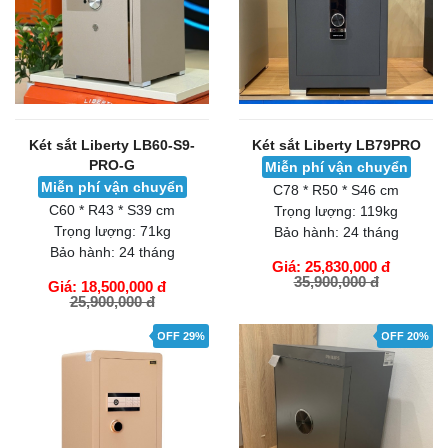
Két sắt Liberty LB60-S9-
Két sắt Liberty LB79PRO
PRO-G
Miễn phí vận chuyển
Miễn phí vận chuyển
C78 * R50 * S46 cm
C60 * R43 * S39 cm
Trọng lượng:
119kg
Trọng lượng:
71kg
Bảo hành:
24 tháng
Bảo hành:
24 tháng
Giá: 25,830,000 đ
35,900,000 đ
Giá: 18,500,000 đ
25,900,000 đ
GIỎ HÀNG
GIỎ HÀNG
OFF 29%
OFF 20%