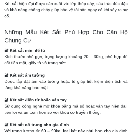
Két sắt hiện đại được sản xuất với lớp thép dày, cấu trúc đúc đặc
và khả năng chống cháy giúp bảo vệ tài sản ngay cả khi xảy ra sự
cố.
Những Mẫu Két Sắt Phù Hợp Cho Căn Hộ
Chung Cư
🔐
Két sắt mini để tủ
Kích thước nhỏ gọn, trọng lượng khoảng 20 – 30kg, phù hợp để
cất tiền mặt, giấy tờ và trang sức.
🔐
Két sắt âm tường
Được lắp đặt âm vào tường hoặc tủ giúp tiết kiệm diện tích và
tăng khả năng bảo mật.
🔐
Két sắt điện tử hoặc vân tay
Sử dụng công nghệ mở khóa bằng mã số hoặc vân tay hiện đại,
tiện lợi và an toàn hơn so với khóa cơ truyền thống.
🔐
Két sắt cỡ trung cho gia đình
Với trọng lượng từ 60 – 90kg, loại két này phù hợp cho gia đình