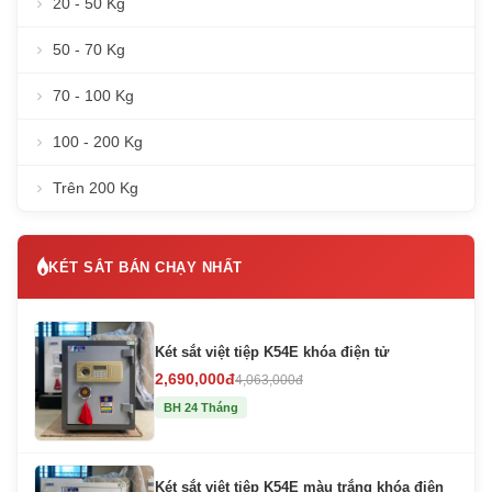
20 - 50 Kg
50 - 70 Kg
70 - 100 Kg
100 - 200 Kg
Trên 200 Kg
KÉT SẮT BÁN CHẠY NHẤT
Két sắt việt tiệp K54E khóa điện tử
2,690,000đ
4,063,000đ
BH 24 Tháng
Két sắt việt tiệp K54E màu trắng khóa điện