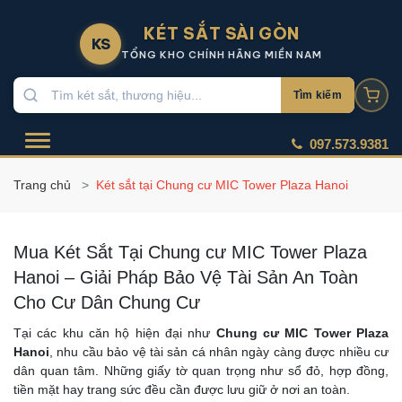
KÉT SẮT SÀI GÒN
KS
TỔNG KHO CHÍNH HÃNG MIỀN NAM
Tìm kiếm
097.573.9381
Trang chủ
Két sắt tại Chung cư MIC Tower Plaza Hanoi
Mua Két Sắt Tại Chung cư MIC Tower Plaza
Hanoi – Giải Pháp Bảo Vệ Tài Sản An Toàn
Cho Cư Dân Chung Cư
Tại các khu căn hộ hiện đại như
Chung cư MIC Tower Plaza
Hanoi
, nhu cầu bảo vệ tài sản cá nhân ngày càng được nhiều cư
dân quan tâm. Những giấy tờ quan trọng như sổ đỏ, hợp đồng,
tiền mặt hay trang sức đều cần được lưu giữ ở nơi an toàn.