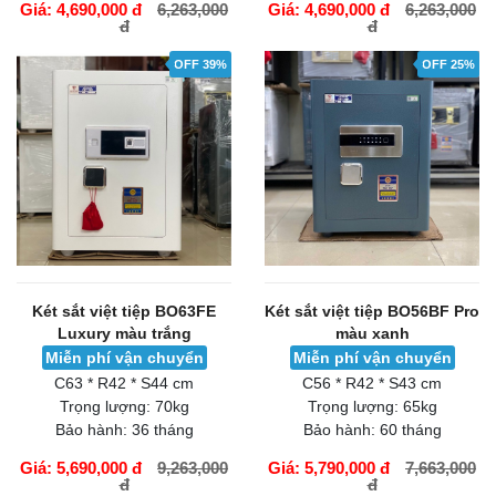
Giá: 4,690,000 đ
6,263,000
Giá: 4,690,000 đ
6,263,000
đ
đ
GIỎ HÀNG
GIỎ HÀNG
OFF 39%
OFF 25%
Két sắt việt tiệp BO63FE
Két sắt việt tiệp BO56BF Pro
Luxury màu trắng
màu xanh
Miễn phí vận chuyển
Miễn phí vận chuyển
C63 * R42 * S44 cm
C56 * R42 * S43 cm
Trọng lượng:
70kg
Trọng lượng:
65kg
Bảo hành:
36 tháng
Bảo hành:
60 tháng
Giá: 5,690,000 đ
9,263,000
Giá: 5,790,000 đ
7,663,000
đ
đ
GIỎ HÀNG
GIỎ HÀNG