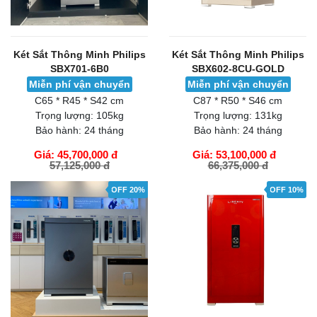
Két Sắt Thông Minh Philips
Két Sắt Thông Minh Philips
SBX701-6B0
SBX602-8CU-GOLD
Miễn phí vận chuyển
Miễn phí vận chuyển
C65 * R45 * S42 cm
C87 * R50 * S46 cm
Trọng lượng:
105kg
Trọng lượng:
131kg
Bảo hành:
24 tháng
Bảo hành:
24 tháng
Giá: 45,700,000 đ
Giá: 53,100,000 đ
57,125,000 đ
66,375,000 đ
GIỎ HÀNG
GIỎ HÀNG
OFF 20%
OFF 10%