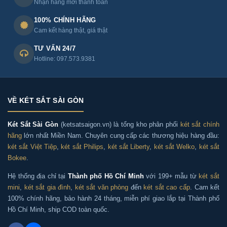
Nhận hàng mới thanh toán
100% CHÍNH HÃNG
Cam kết hàng thật, giá thật
TƯ VẤN 24/7
Hotline: 097.573.9381
VỀ KÉT SẮT SÀI GÒN
Két Sắt Sài Gòn
(ketsatsaigon.vn) là tổng kho phân phối
két sắt chính
hãng
lớn nhất Miền Nam. Chuyên cung cấp các thương hiệu hàng đầu:
két sắt Việt Tiệp
,
két sắt Philips
,
két sắt Liberty
,
két sắt Welko
,
két sắt
Bokee
.
Hệ thống địa chỉ tại
Thành phố Hồ Chí Minh
với 199+ mẫu từ
két sắt
mini
,
két sắt gia đình
,
két sắt văn phòng
đến
két sắt cao cấp
. Cam kết
100% chính hãng, bảo hành 24 tháng, miễn phí giao lắp tại Thành phố
Hồ Chí Minh, ship COD toàn quốc.