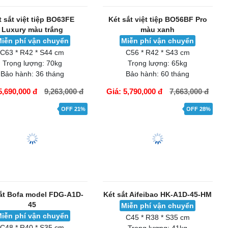
t sắt việt tiệp BO63FE
Két sắt việt tiệp BO56BF Pro
Luxury màu trắng
màu xanh
iễn phí vận chuyển
Miễn phí vận chuyển
C63 * R42 * S44 cm
C56 * R42 * S43 cm
Trọng lượng:
70kg
Trọng lượng:
65kg
Bảo hành:
36 tháng
Bảo hành:
60 tháng
5,690,000 đ
9,263,000 đ
Giá: 5,790,000 đ
7,663,000 đ
ÀNG
GIỎ HÀNG
OFF 21%
OFF 28%