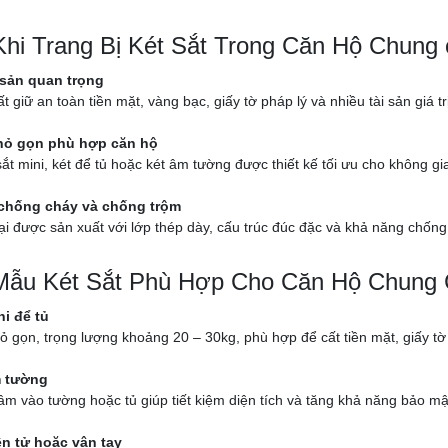
Khi Trang Bị Két Sắt Trong Căn Hộ Chung 
 sản quan trọng
ất giữ an toàn tiền mặt, vàng bạc, giấy tờ pháp lý và nhiều tài sản giá tr
nhỏ gọn phù hợp căn hộ
ắt mini, két để tủ hoặc két âm tường được thiết kế tối ưu cho không 
chống cháy và chống trộm
ại được sản xuất với lớp thép dày, cấu trúc đúc đặc và khả năng chống 
ẫu Két Sắt Phù Hợp Cho Căn Hộ Chung
ni để tủ
ỏ gọn, trọng lượng khoảng 20 – 30kg, phù hợp để cất tiền mặt, giấy tờ
m tường
âm vào tường hoặc tủ giúp tiết kiệm diện tích và tăng khả năng bảo mậ
ện tử hoặc vân tay