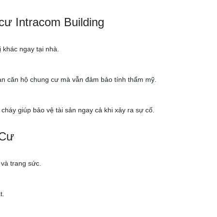
cư Intracom Building
ị khác ngay tại nhà.
gian căn hộ chung cư mà vẫn đảm bảo tính thẩm mỹ.
cháy giúp bảo vệ tài sản ngay cả khi xảy ra sự cố.
 Cư
 và trang sức.
t.