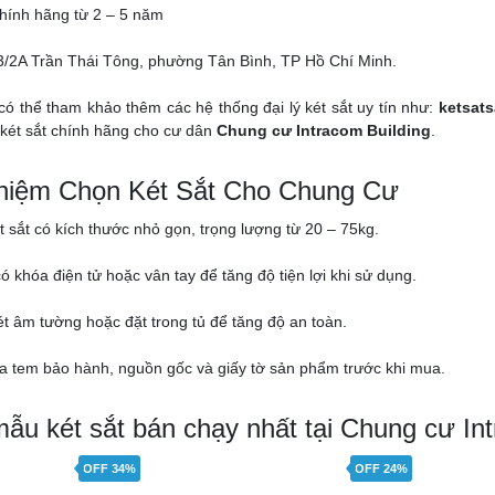
hính hãng từ 2 – 5 năm
03/2A Trần Thái Tông, phường Tân Bình, TP Hồ Chí Minh.
có thể tham khảo thêm các hệ thống đại lý két sắt uy tín như:
ketsats
két sắt chính hãng cho cư dân
Chung cư Intracom Building
.
hiệm Chọn Két Sắt Cho Chung Cư
t sắt có kích thước nhỏ gọn, trọng lượng từ 20 – 75kg.
có khóa điện tử hoặc vân tay để tăng độ tiện lợi khi sử dụng.
két âm tường hoặc đặt trong tủ để tăng độ an toàn.
ra tem bảo hành, nguồn gốc và giấy tờ sản phẩm trước khi mua.
ẫu két sắt bán chạy nhất tại Chung cư Int
OFF 34%
OFF 24%