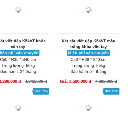
sắt việt tiệp K54VT khóa
Két sắt việt tiệp K54VT màu
vân tay
trắng khóa vân tay
iễn phí vận chuyển
Miễn phí vận chuyển
C50 * R38 * S40 cm
C50 * R38 * S40 cm
Trọng lượng:
50kg
Trọng lượng:
55kg
Bảo hành:
24 tháng
Bảo hành:
24 tháng
3,290,000 đ
4,943,000 đ
Giá: 3,590,000 đ
4,963,000 đ
ÀNG
GIỎ HÀNG
OFF 39%
OFF 25%