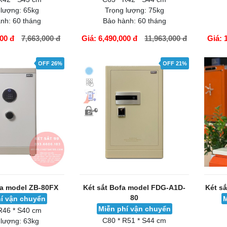
t tiệp BO56BF Pro
Két sắt việt tiệp BO63BF Pro
Két s
àu gold
màu trắng
í vận chuyển
Miễn phí vận chuyển
M
R42 * S43 cm
C63 * R42 * S44 cm
 lượng:
65kg
Trọng lượng:
75kg
nh:
60 tháng
Bảo hành:
60 tháng
000 đ
7,663,000 đ
Giá: 6,490,000 đ
11,963,000 đ
Giá: 
GIỎ HÀNG
GIỎ H
OFF 26%
OFF 21%