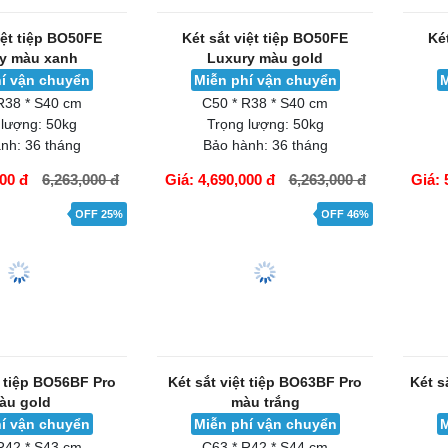
iệt tiệp BO50FE
Két sắt việt tiệp BO50FE
Ké
y màu xanh
Luxury màu gold
í vận chuyển
Miễn phí vận chuyển
M
R38 * S40 cm
C50 * R38 * S40 cm
 lượng:
50kg
Trọng lượng:
50kg
nh:
36 tháng
Bảo hành:
36 tháng
000 đ
6,263,000 đ
Giá: 4,690,000 đ
6,263,000 đ
Giá: 
GIỎ HÀNG
GIỎ H
OFF 25%
OFF 46%