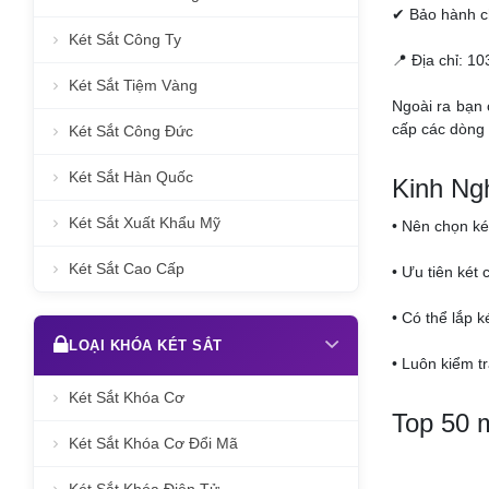
✔ Bảo hành c
Két Sắt Công Ty
📍 Địa chỉ: 1
Két Sắt Tiệm Vàng
Ngoài ra bạn 
cấp các dòng 
Két Sắt Công Đức
Két Sắt Hàn Quốc
Kinh Ng
Két Sắt Xuất Khẩu Mỹ
• Nên chọn ké
Két Sắt Cao Cấp
• Ưu tiên két 
• Có thể lắp 
LOẠI KHÓA KÉT SẮT
• Luôn kiểm t
Két Sắt Khóa Cơ
Top 50 m
Két Sắt Khóa Cơ Đổi Mã