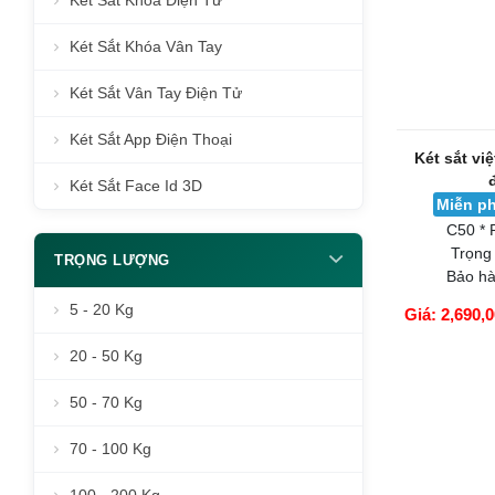
Két Sắt Khóa Điện Tử
Két Sắt Khóa Vân Tay
Két Sắt Vân Tay Điện Tử
Két Sắt App Điện Thoại
Két Sắt Face Id 3D
Két sắt vi
TRỌNG LƯỢNG
Miễn ph
5 - 20 Kg
C50 * 
Trọng
20 - 50 Kg
Bảo hà
Giá: 2,690,
50 - 70 Kg
GIỎ HÀNG
70 - 100 Kg