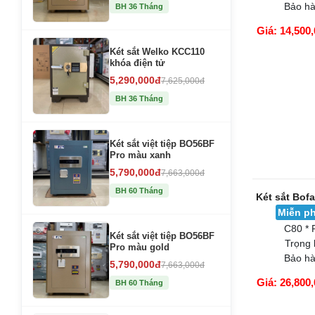
Két sắt Bo
BH 36 Tháng
Miễn ph
C80 * 
Trọng
Két sắt Welko KCC110
Bảo hà
khóa điện tử
5,290,000đ
7,625,000đ
Giá: 14,500,
BH 36 Tháng
GIỎ HÀNG
Két sắt việt tiệp BO56BF
Pro màu xanh
5,790,000đ
7,663,000đ
BH 60 Tháng
Két sắt việt tiệp BO56BF
Pro màu gold
Két sắt Bof
5,790,000đ
7,663,000đ
Miễn ph
C80 * 
BH 60 Tháng
Trọng 
Bảo hà