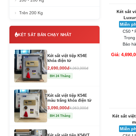
100 - 200 Kg
Trên 200 Kg
KÉT SẮT BÁN CHẠY NHẤT
Két sắt v
Luxur
Miễn ph
C50 * 
Két sắt việt tiệp K54E
khóa điện tử
Trọng
Bảo hà
2,690,000đ
4,063,000đ
BH 24 Tháng
Giá: 4,690,
GIỎ HÀNG
Két sắt việt tiệp K54E
màu trắng khóa điện tử
3,090,000đ
4,063,000đ
BH 24 Tháng
Két sắt việt tiệp K54VT