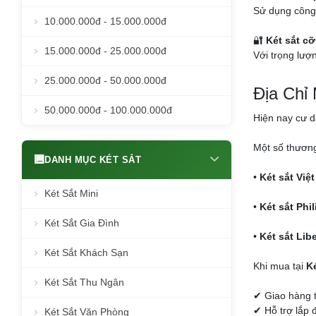
Sử dụng công 
10.000.000đ - 15.000.000đ
🔐
Két sắt cỡ
15.000.000đ - 25.000.000đ
Với trọng lượn
25.000.000đ - 50.000.000đ
Địa Chỉ
50.000.000đ - 100.000.000đ
Hiện nay cư 
Một số thương
DANH MỤC KÉT SẮT
•
Két sắt Việt
Két Sắt Mini
•
Két sắt Phil
Két Sắt Gia Đình
•
Két sắt Libe
Két Sắt Khách Sạn
Khi mua tại
Ké
Két Sắt Thu Ngân
✔ Giao hàng 
✔ Hỗ trợ lắp 
Két Sắt Văn Phòng