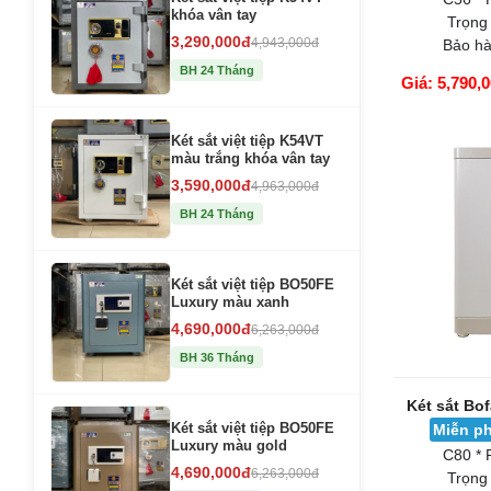
Két sắt việ
khóa vân tay
m
3,290,000đ
4,943,000đ
Miễn ph
BH 24 Tháng
C56 * 
Trọng
Bảo hà
Két sắt việt tiệp K54VT
màu trắng khóa vân tay
Giá: 5,790,
3,590,000đ
4,963,000đ
GIỎ HÀNG
BH 24 Tháng
Két sắt việt tiệp BO50FE
Luxury màu xanh
4,690,000đ
6,263,000đ
BH 36 Tháng
Két sắt việt tiệp BO50FE
Luxury màu gold
4,690,000đ
6,263,000đ