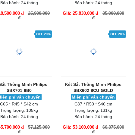
ắt Liberty LB60-S9-PRO-G
Két sắt Liberty LB79PRO
iễn phí vận chuyển
Miễn phí vận chuyển
C60 * R43 * S39 cm
C78 * R50 * S46 cm
Trọng lượng:
71kg
Trọng lượng:
119kg
Bảo hành:
24 tháng
Bảo hành:
24 tháng
18,500,000 đ
25,900,000
Giá: 25,830,000 đ
35,900,000
đ
đ
ÀNG
GIỎ HÀNG
OFF 20%
OFF 20%
Sắt Thông Minh Philips
Két Sắt Thông Minh Philips
SBX701-6B0
SBX602-8CU-GOLD
iễn phí vận chuyển
Miễn phí vận chuyển
C65 * R45 * S42 cm
C87 * R50 * S46 cm
Trọng lượng:
105kg
Trọng lượng:
131kg