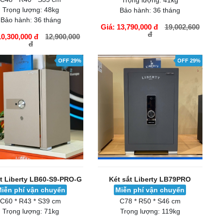
ắt Bofa model FDG-A1D-
Két sắt Aifeibao HK-A1D-45-HM
45
Miễn phí vận chuyển
iễn phí vận chuyển
C45 * R38 * S35 cm
C48 * R40 * S35 cm
Trọng lượng:
41kg
Trọng lượng:
48kg
Bảo hành:
36 tháng
Bảo hành:
36 tháng
Giá: 13,790,000 đ
19,002,600
đ
10,300,000 đ
12,900,000
đ
ÀNG
GIỎ HÀNG
OFF 29%
OFF 29%