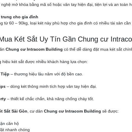
nghệ mở khóa bằng mã số hoặc vân tay hiện đại, tiện lợi và an toàn h
 trung cho gia đình
g từ 60 – 90kg, loại két này phù hợp cho gia đình có nhiều tài sản cần 
 Mua Két Sắt Uy Tín Gần Chung cư Intraco
dân
Chung cư Intracom Building
có thể dễ dàng đặt mua két sắt chính
 hiệu két sắt được nhiều khách hàng lựa chọn:
 Tiệp
– thương hiệu lâu năm với độ bền cao.
ips
– dòng két thông minh tích hợp vân tay hiện đại.
rty
– thiết kế chắc chắn, khả năng chống cháy tốt.
t Sắt Sài Gòn
, cư dân
Chung cư Intracom Building
sẽ được:
tận căn hộ
đặt nhanh chóng