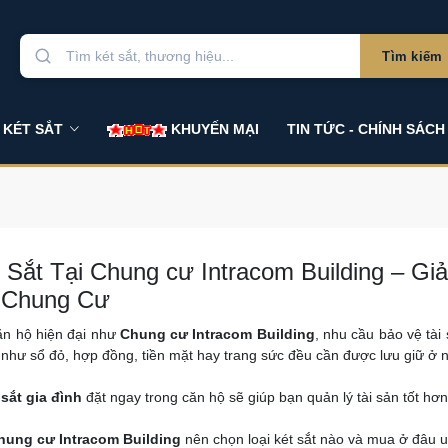
Tìm kiếm
 KÉT SẮT
KHUYẾN MẠI
TIN TỨC - CHÍNH SÁCH
 Sắt Tại Chung cư Intracom Building – Gi
 Chung Cư
ăn hộ hiện đại như
Chung cư Intracom Building
, nhu cầu bảo vệ tà
 như sổ đỏ, hợp đồng, tiền mặt hay trang sức đều cần được lưu giữ ở n
 sắt gia đình
đặt ngay trong căn hộ sẽ giúp bạn quản lý tài sản tốt hơn
hung cư Intracom Building
nên chọn loại két sắt nào và mua ở đâu uy