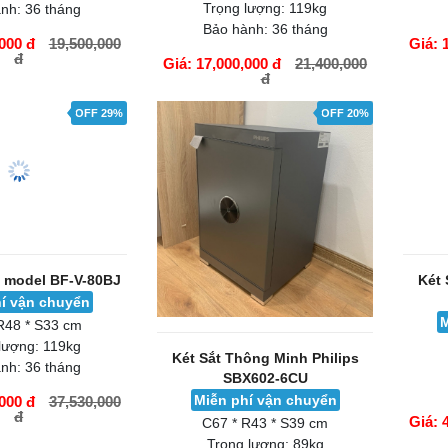
fa model ZB-80FX
Két sắt Bofa model FDG-A1D-
Két s
80
í vận chuyển
M
Miễn phí vận chuyển
R46 * S40 cm
C80 * R51 * S44 cm
 lượng:
63kg
Trọng lượng:
119kg
nh:
36 tháng
Bảo hành:
36 tháng
000 đ
19,500,000
Giá: 
đ
Giá: 17,000,000 đ
21,400,000
đ
GIỎ HÀNG
GIỎ H
OFF 29%
OFF 20%
a model BF-V-80BJ
Két 
í vận chuyển
M
R48 * S33 cm
lượng:
119kg
Két Sắt Thông Minh Philips
nh:
36 tháng