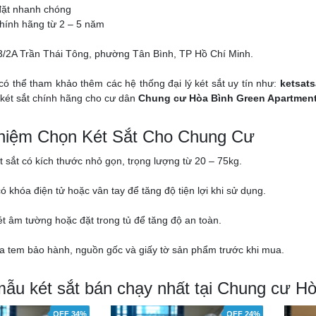
đặt nhanh chóng
hính hãng từ 2 – 5 năm
03/2A Trần Thái Tông, phường Tân Bình, TP Hồ Chí Minh.
có thể tham khảo thêm các hệ thống đại lý két sắt uy tín như:
ketsats
két sắt chính hãng cho cư dân
Chung cư Hòa Bình Green Apartmen
hiệm Chọn Két Sắt Cho Chung Cư
t sắt có kích thước nhỏ gọn, trọng lượng từ 20 – 75kg.
có khóa điện tử hoặc vân tay để tăng độ tiện lợi khi sử dụng.
két âm tường hoặc đặt trong tủ để tăng độ an toàn.
ra tem bảo hành, nguồn gốc và giấy tờ sản phẩm trước khi mua.
mẫu két sắt bán chạy nhất tại Chung cư H
OFF 34%
OFF 24%