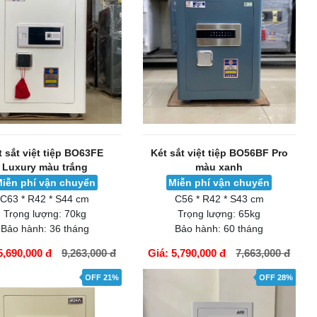
t sắt việt tiệp BO63FE
Két sắt việt tiệp BO56BF Pro
Luxury màu trắng
màu xanh
iễn phí vận chuyển
Miễn phí vận chuyển
C63 * R42 * S44 cm
C56 * R42 * S43 cm
Trọng lượng:
70kg
Trọng lượng:
65kg
Bảo hành:
36 tháng
Bảo hành:
60 tháng
5,690,000 đ
9,263,000 đ
Giá: 5,790,000 đ
7,663,000 đ
ÀNG
GIỎ HÀNG
OFF 21%
OFF 28%