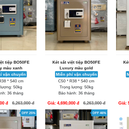
iệt tiệp BO50FE
Két sắt việt tiệp BO50FE
Ké
y màu xanh
Luxury màu gold
í vận chuyển
Miễn phí vận chuyển
M
R38 * S40 cm
C50 * R38 * S40 cm
 lượng:
50kg
Trọng lượng:
50kg
nh:
36 tháng
Bảo hành:
36 tháng
000 đ
6,263,000 đ
Giá: 4,690,000 đ
6,263,000 đ
Giá: 
GIỎ HÀNG
GIỎ H
OFF 25%
OFF 46%