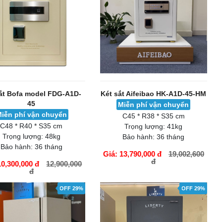
ắt Bofa model FDG-A1D-
Két sắt Aifeibao HK-A1D-45-HM
45
Miễn phí vận chuyển
iễn phí vận chuyển
C45 * R38 * S35 cm
C48 * R40 * S35 cm
Trọng lượng:
41kg
Trọng lượng:
48kg
Bảo hành:
36 tháng
Bảo hành:
36 tháng
Giá: 13,790,000 đ
19,002,600
đ
10,300,000 đ
12,900,000
đ
ÀNG
GIỎ HÀNG
OFF 29%
OFF 29%