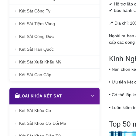
✔ Hỗ trợ lắp 
✔ Bảo hành c
Két Sắt Công Ty
📍 Địa chỉ: 1
Két Sắt Tiệm Vàng
Ngoài ra bạn 
Két Sắt Công Đức
cấp các dòng 
Két Sắt Hàn Quốc
Kinh Ng
Két Sắt Xuất Khẩu Mỹ
• Nên chọn ké
Két Sắt Cao Cấp
• Ưu tiên két 
• Có thể lắp 
LOẠI KHÓA KÉT SẮT
• Luôn kiểm t
Két Sắt Khóa Cơ
Top 50 
Két Sắt Khóa Cơ Đổi Mã