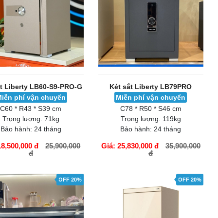
ắt Liberty LB60-S9-PRO-G
Két sắt Liberty LB79PRO
iễn phí vận chuyển
Miễn phí vận chuyển
C60 * R43 * S39 cm
C78 * R50 * S46 cm
Trọng lượng:
71kg
Trọng lượng:
119kg
Bảo hành:
24 tháng
Bảo hành:
24 tháng
18,500,000 đ
25,900,000
Giá: 25,830,000 đ
35,900,000
đ
đ
ÀNG
GIỎ HÀNG
OFF 20%
OFF 20%