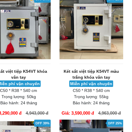
sắt việt tiệp K54VT khóa
Két sắt việt tiệp K54VT màu
vân tay
trắng khóa vân tay
iễn phí vận chuyển
Miễn phí vận chuyển
C50 * R38 * S40 cm
C50 * R38 * S40 cm
Trọng lượng:
50kg
Trọng lượng:
55kg
Bảo hành:
24 tháng
Bảo hành:
24 tháng
3,290,000 đ
4,943,000 đ
Giá: 3,590,000 đ
4,963,000 đ
ÀNG
GIỎ HÀNG
OFF 39%
OFF 25%