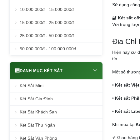
Sử dụng công 
10.000.000đ - 15.000.000đ
🔐
Két sắt cỡ
15.000.000đ - 25.000.000đ
Với trọng lượn
25.000.000đ - 50.000.000đ
Địa Chỉ
50.000.000đ - 100.000.000đ
Hiện nay cư 
tín.
DANH MỤC KÉT SẮT
Một số thương
•
Két sắt Việt
Két Sắt Mini
•
Két sắt Phil
Két Sắt Gia Đình
•
Két sắt Libe
Két Sắt Khách Sạn
Khi mua tại
Ké
Két Sắt Thu Ngân
✔ Giao hàng 
Két Sắt Văn Phòng