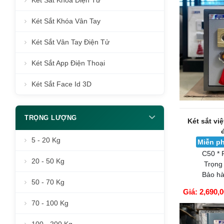
Két Sắt Khóa Điện Tử
Két Sắt Khóa Vân Tay
Két Sắt Vân Tay Điện Tử
Két Sắt App Điện Thoại
Két Sắt Face Id 3D
TRỌNG LƯỢNG
Két sắt vi
5 - 20 Kg
Miễn ph
C50 * 
20 - 50 Kg
Trọng
Bảo hà
50 - 70 Kg
Giá: 2,690,
GIỎ HÀNG
70 - 100 Kg