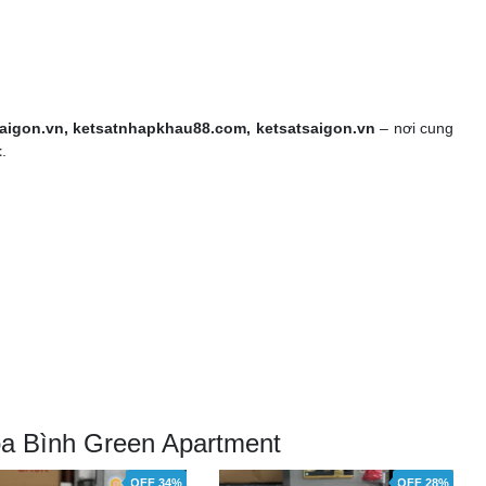
aigon.vn, ketsatnhapkhau88.com, ketsatsaigon.vn
– nơi cung
t
.
òa Bình Green Apartment
OFF 34%
OFF 28%