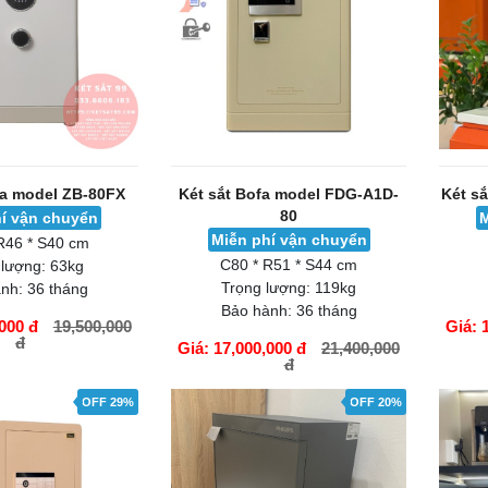
fa model ZB-80FX
Két sắt Bofa model FDG-A1D-
Két s
80
í vận chuyển
M
Miễn phí vận chuyển
R46 * S40 cm
C80 * R51 * S44 cm
 lượng:
63kg
Trọng lượng:
119kg
nh:
36 tháng
Bảo hành:
36 tháng
000 đ
19,500,000
Giá: 
đ
Giá: 17,000,000 đ
21,400,000
đ
GIỎ HÀNG
GIỎ H
OFF 29%
OFF 20%