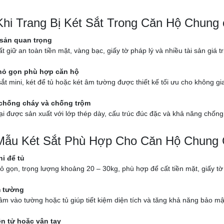
 Khi Trang Bị Két Sắt Trong Căn Hộ Chung
 sản quan trọng
ất giữ an toàn tiền mặt, vàng bạc, giấy tờ pháp lý và nhiều tài sản giá tr
nhỏ gọn phù hợp căn hộ
ắt mini, két để tủ hoặc két âm tường được thiết kế tối ưu cho không 
chống cháy và chống trộm
ại được sản xuất với lớp thép dày, cấu trúc đúc đặc và khả năng chống 
ẫu Két Sắt Phù Hợp Cho Căn Hộ Chung
ni để tủ
ỏ gọn, trọng lượng khoảng 20 – 30kg, phù hợp để cất tiền mặt, giấy tờ
m tường
âm vào tường hoặc tủ giúp tiết kiệm diện tích và tăng khả năng bảo mậ
ện tử hoặc vân tay