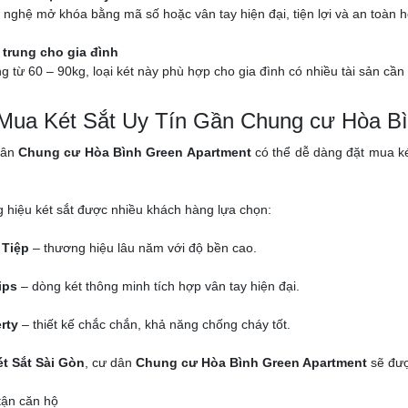
nghệ mở khóa bằng mã số hoặc vân tay hiện đại, tiện lợi và an toàn h
 trung cho gia đình
g từ 60 – 90kg, loại két này phù hợp cho gia đình có nhiều tài sản cần 
 Mua Két Sắt Uy Tín Gần Chung cư Hòa B
dân
Chung cư Hòa Bình Green Apartment
có thể dễ dàng đặt mua ké
 hiệu két sắt được nhiều khách hàng lựa chọn:
 Tiệp
– thương hiệu lâu năm với độ bền cao.
ips
– dòng két thông minh tích hợp vân tay hiện đại.
rty
– thiết kế chắc chắn, khả năng chống cháy tốt.
t Sắt Sài Gòn
, cư dân
Chung cư Hòa Bình Green Apartment
sẽ đượ
tận căn hộ