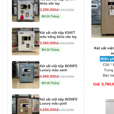
khóa vân tay
3,290,000đ
4,943,000đ
BH 24 Tháng
Két sắt việt tiệp K54VT
màu trắng khóa vân tay
3,590,000đ
4,963,000đ
Két sắt việ
BH 24 Tháng
m
Miễn ph
C56 * 
Két sắt việt tiệp BO50FE
Trọng
Luxury màu xanh
Bảo hà
4,690,000đ
6,263,000đ
BH 36 Tháng
Giá: 5,790,
GIỎ HÀNG
Két sắt việt tiệp BO50FE
Luxury màu gold
4,690,000đ
6,263,000đ