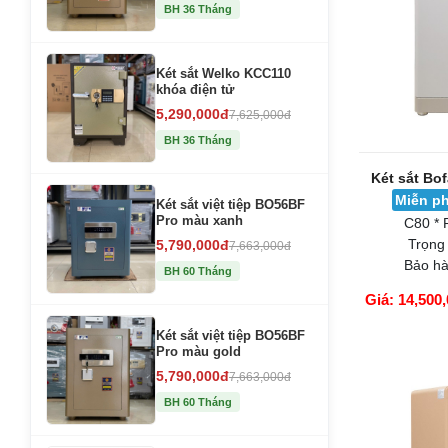
BH 36 Tháng
Két sắt Welko KCC110
khóa điện tử
5,290,000đ
7,625,000đ
BH 36 Tháng
Két sắt Bo
Miễn ph
Két sắt việt tiệp BO56BF
Pro màu xanh
C80 * 
Trọng
5,790,000đ
7,663,000đ
Bảo hà
BH 60 Tháng
Giá: 14,500,
Két sắt việt tiệp BO56BF
GIỎ HÀNG
Pro màu gold
5,790,000đ
7,663,000đ
BH 60 Tháng