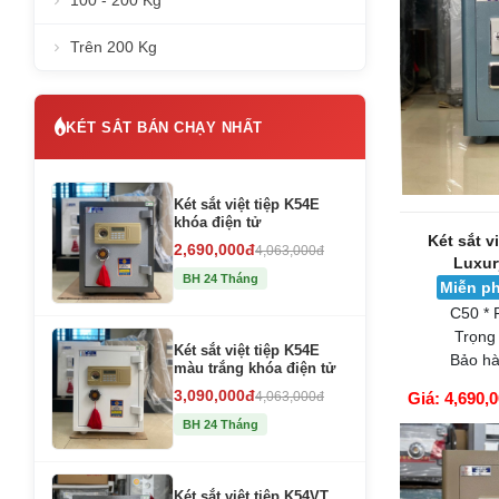
100 - 200 Kg
Trên 200 Kg
KÉT SẮT BÁN CHẠY NHẤT
Két sắt việt tiệp K54E
khóa điện tử
Két sắt v
2,690,000đ
4,063,000đ
Luxur
BH 24 Tháng
Miễn ph
C50 * 
Trọng
Két sắt việt tiệp K54E
Bảo hà
màu trắng khóa điện tử
3,090,000đ
4,063,000đ
Giá: 4,690,
GIỎ HÀNG
BH 24 Tháng
Két sắt việt tiệp K54VT