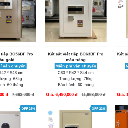
t tiệp BO56BF Pro
Két sắt việt tiệp BO63BF Pro
Két s
àu gold
màu trắng
í vận chuyển
Miễn phí vận chuyển
M
R42 * S43 cm
C63 * R42 * S44 cm
 lượng:
65kg
Trọng lượng:
75kg
nh:
60 tháng
Bảo hành:
60 tháng
000 đ
7,663,000 đ
Giá: 6,490,000 đ
11,963,000 đ
Giá: 
GIỎ HÀNG
GIỎ H
OFF 26%
OFF 21%