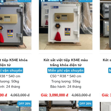
ệt tiệp K54E khóa
Két sắt việt tiệp K54E màu
Két 
điện tử
trắng khóa điện tử
í vận chuyển
Miễn phí vận chuyển
M
R38 * S40 cm
C50 * R38 * S40 cm
 lượng:
50kg
Trọng lượng:
55kg
nh:
24 tháng
Bảo hành:
24 tháng
000 đ
4,063,000 đ
Giá: 3,090,000 đ
4,063,000 đ
Giá: 
GIỎ HÀNG
GIỎ H
OFF 26%
OFF 26%