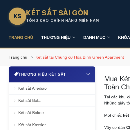
KÉT SẮT SÀI GÒN
KS
TỔNG KHO CHÍNH HÃNG MIỀN NAM
TRANG CHỦ
THƯƠNG HIỆU
DANH MỤC
KHÓA
Trang chủ
Két sắt tại Chung cư Hòa Bình Green Apartment
THƯƠNG HIỆU KÉT SẮT
Mua Két
Toàn C
Két sắt Aifeibao
Tại các khu 
Két sắt Bofa
Những giấy tờ
Két sắt Bokee
Một chiếc
két
Két sắt Kassler
Vậy cư dân
C