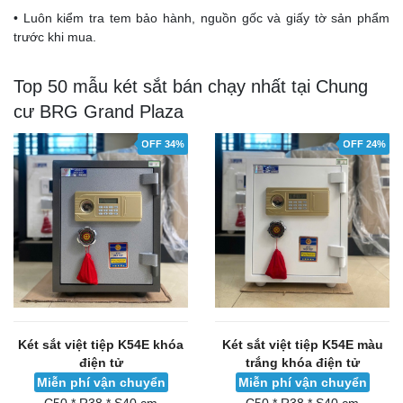
• Luôn kiểm tra tem bảo hành, nguồn gốc và giấy tờ sản phẩm
trước khi mua.
Top 50 mẫu két sắt bán chạy nhất tại Chung
cư BRG Grand Plaza
OFF 34%
OFF 24%
Két sắt việt tiệp K54E khóa
Két sắt việt tiệp K54E màu
điện tử
trắng khóa điện tử
Miễn phí vận chuyển
Miễn phí vận chuyển