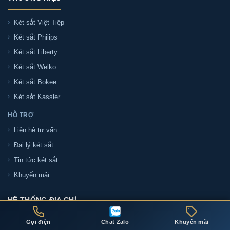
Két sắt Việt Tiệp
Két sắt Philips
Két sắt Liberty
Két sắt Welko
Két sắt Bokee
Két sắt Kassler
HỖ TRỢ
Liên hệ tư vấn
Đại lý két sắt
Tin tức két sắt
Khuyến mãi
HỆ THỐNG ĐỊA CHỈ
Gọi điện
Chat Zalo
Khuyến mãi
ĐỊA CHỈ THÀNH PHỐ HỒ CHÍ MINH