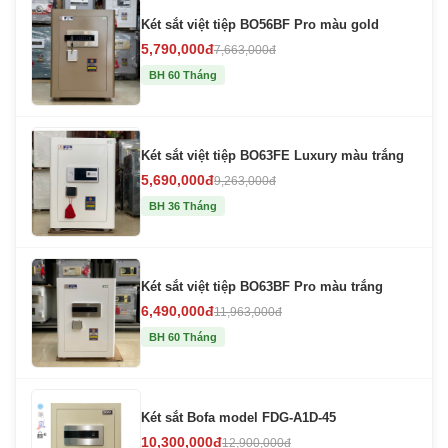
Két sắt việt tiệp BO56BF Pro màu gold
5,790,000đ
7,663,000đ
BH 60 Tháng
Két sắt việt tiệp BO63FE Luxury màu trắng
5,690,000đ
9,263,000đ
BH 36 Tháng
Két sắt việt tiệp BO63BF Pro màu trắng
6,490,000đ
11,963,000đ
BH 60 Tháng
Két sắt Bofa model FDG-A1D-45
10,300,000đ
12,900,000đ