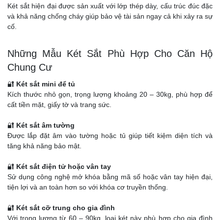
Két sắt hiện đại được sản xuất với lớp thép dày, cấu trúc đúc đặc
và khả năng chống cháy giúp bảo vệ tài sản ngay cả khi xảy ra sự
cố.
Những Mẫu Két Sắt Phù Hợp Cho Căn Hộ
Chung Cư
🔐
Két sắt mini để tủ
Kích thước nhỏ gọn, trọng lượng khoảng 20 – 30kg, phù hợp để
cất tiền mặt, giấy tờ và trang sức.
🔐
Két sắt âm tường
Được lắp đặt âm vào tường hoặc tủ giúp tiết kiệm diện tích và
tăng khả năng bảo mật.
🔐
Két sắt điện tử hoặc vân tay
Sử dụng công nghệ mở khóa bằng mã số hoặc vân tay hiện đại,
tiện lợi và an toàn hơn so với khóa cơ truyền thống.
🔐
Két sắt cỡ trung cho gia đình
Với trọng lượng từ 60 – 90kg, loại két này phù hợp cho gia đình