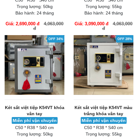
C50 * R38 * S40 cm
C50 * R38 * S40 cm
Trọng lượng:
50kg
Trọng lượng:
55kg
Bảo hành:
24 tháng
Bảo hành:
24 tháng
Giá: 2,690,000 đ
4,063,000
Giá: 3,090,000 đ
4,063,000
đ
đ
GIỎ HÀNG
GIỎ HÀNG
OFF 34%
OFF 28%
Két sắt việt tiệp K54VT khóa
Két sắt việt tiệp K54VT màu
vân tay
trắng khóa vân tay
Miễn phí vận chuyển
Miễn phí vận chuyển
C50 * R38 * S40 cm
C50 * R38 * S40 cm
Trọng lượng:
50kg
Trọng lượng:
55kg