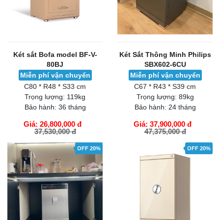
Két sắt Bofa model BF-V-
Két Sắt Thông Minh Philips
80BJ
SBX602-6CU
Miễn phí vận chuyển
Miễn phí vận chuyển
C80 * R48 * S33 cm
C67 * R43 * S39 cm
Trọng lượng:
119kg
Trọng lượng:
89kg
Bảo hành:
36 tháng
Bảo hành:
24 tháng
Giá: 26,800,000 đ
Giá: 37,900,000 đ
37,530,000 đ
47,375,000 đ
GIỎ HÀNG
GIỎ HÀNG
OFF 20%
OFF 20%