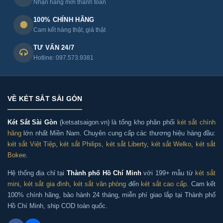
Nhận hàng mới thanh toán
100% CHÍNH HÃNG
Cam kết hàng thật, giá thật
TƯ VẤN 24/7
Hotline: 097.573.9381
VỀ KÉT SẮT SÀI GÒN
Két Sắt Sài Gòn
(ketsatsaigon.vn) là tổng kho phân phối
két sắt chính
hãng
lớn nhất Miền Nam. Chuyên cung cấp các thương hiệu hàng đầu:
két sắt Việt Tiệp
,
két sắt Philips
,
két sắt Liberty
,
két sắt Welko
,
két sắt
Bokee
.
Hệ thống địa chỉ tại
Thành phố Hồ Chí Minh
với 199+ mẫu từ
két sắt
mini
,
két sắt gia đình
,
két sắt văn phòng
đến
két sắt cao cấp
. Cam kết
100% chính hãng, bảo hành 24 tháng, miễn phí giao lắp tại Thành phố
Hồ Chí Minh, ship COD toàn quốc.