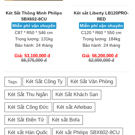
Két Sắt Thông Minh Philips
Két sắt Liberty LB120PRO-
SBX602-8CU
RED
Miễn phí vận chuyển
Miễn phí vận chuyển
C87 * R50 * S46 cm
C120 * R60 * S50 cm
Trọng lượng:
131kg
Trọng lượng:
184kg
Bảo hành:
24 tháng
Bảo hành:
24 tháng
Giá: 53,100,000 đ
Giá: 56,200,000 đ
66,375,000 đ
62,000,000 đ
GIỎ HÀNG
GIỎ HÀNG
Két Sắt Công Ty
Két Sắt Văn Phòng
Tags:
Két Sắt Thu Ngân
Két Sắt Khách Sạn
Két Sắt Công Đức
Két sắt Aifeibao
Két Sắt Điện Tử
Két sắt Bofa
Két sắt Hàn Quốc
Két sắt Philips SBX602-8CU