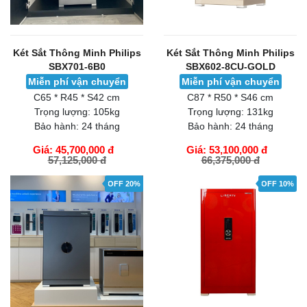
Két Sắt Thông Minh Philips
Két Sắt Thông Minh Philips
SBX701-6B0
SBX602-8CU-GOLD
Miễn phí vận chuyển
Miễn phí vận chuyển
C65 * R45 * S42 cm
C87 * R50 * S46 cm
Trọng lượng:
105kg
Trọng lượng:
131kg
Bảo hành:
24 tháng
Bảo hành:
24 tháng
Giá: 45,700,000 đ
Giá: 53,100,000 đ
57,125,000 đ
66,375,000 đ
GIỎ HÀNG
GIỎ HÀNG
OFF 20%
OFF 10%