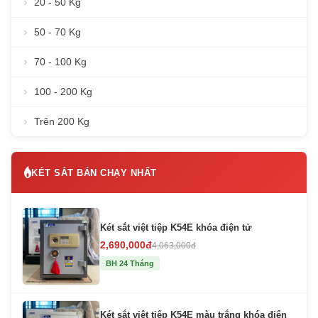
20 - 50 Kg
50 - 70 Kg
70 - 100 Kg
100 - 200 Kg
Trên 200 Kg
KÉT SẮT BÁN CHẠY NHẤT
Két sắt việt tiệp K54E khóa điện tử
2,690,000đ
4,063,000đ
BH 24 Tháng
Két sắt việt tiệp K54E màu trắng khóa điện