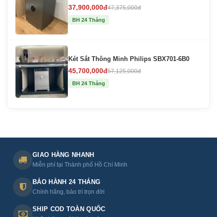
37,900,000đ
47,375,000đ
BH 24 Tháng
Két Sắt Thông Minh Philips SBX701-6B0
45,700,000đ
57,125,000đ
BH 24 Tháng
GIAO HÀNG NHANH
Miễn phí tại Thành phố Hồ Chí Minh
BẢO HÀNH 24 THÁNG
Chính hãng, bảo trì trọn đời
SHIP COD TOÀN QUỐC