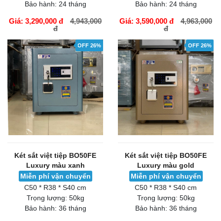
Bảo hành:
24 tháng
Bảo hành:
24 tháng
Giá: 3,290,000 đ
4,943,000
Giá: 3,590,000 đ
4,963,000
đ
đ
GIỎ HÀNG
GIỎ HÀNG
OFF 26%
OFF 26%
Két sắt việt tiệp BO50FE
Két sắt việt tiệp BO50FE
Luxury màu xanh
Luxury màu gold
Miễn phí vận chuyển
Miễn phí vận chuyển
C50 * R38 * S40 cm
C50 * R38 * S40 cm
Trọng lượng:
50kg
Trọng lượng:
50kg
Bảo hành:
36 tháng
Bảo hành:
36 tháng