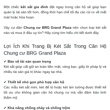
Một chiếc
két sắt gia đình
đặt ngay trong căn hộ sẽ giúp bạn
quản lý tài sản tốt hơn, đồng thời hạn chế tối đa các rủi ro về mất
mát hoặc hỏa hoạn.
Vậy cư dân
Chung cư BRG Grand Plaza
nên chọn loại két sắt
nào và mua ở đâu uy tín? Hãy cùng tìm hiểu chi tiết dưới đây.
Lợi Ích Khi Trang Bị Két Sắt Trong Căn Hộ
Chung cư BRG Grand Plaza
✔
Bảo vệ tài sản quan trọng
Két sắt giúp cất giữ an toàn tiền mặt, vàng bạc, giấy tờ pháp lý và
nhiều tài sản giá trị khác ngay tại nhà.
✔
Thiết kế nhỏ gọn phù hợp căn hộ
Các mẫu két sắt mini, két để tủ hoặc két âm tường được thiết kế
tối ưu cho không gian căn hộ chung cư mà vẫn đảm bảo tính
thẩm mỹ.
✔
Khả năng chống cháy và chống trộm