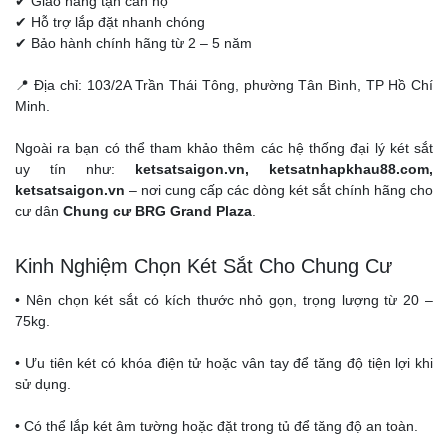
✔ Giao hàng tận căn hộ
✔ Hỗ trợ lắp đặt nhanh chóng
✔ Bảo hành chính hãng từ 2 – 5 năm
📍 Địa chỉ: 103/2A Trần Thái Tông, phường Tân Bình, TP Hồ Chí
Minh.
Ngoài ra bạn có thể tham khảo thêm các hệ thống đại lý két sắt
uy tín như:
ketsatsaigon.vn, ketsatnhapkhau88.com,
ketsatsaigon.vn
– nơi cung cấp các dòng két sắt chính hãng cho
cư dân
Chung cư BRG Grand Plaza
.
Kinh Nghiệm Chọn Két Sắt Cho Chung Cư
• Nên chọn két sắt có kích thước nhỏ gọn, trọng lượng từ 20 –
75kg.
• Ưu tiên két có khóa điện tử hoặc vân tay để tăng độ tiện lợi khi
sử dụng.
• Có thể lắp két âm tường hoặc đặt trong tủ để tăng độ an toàn.