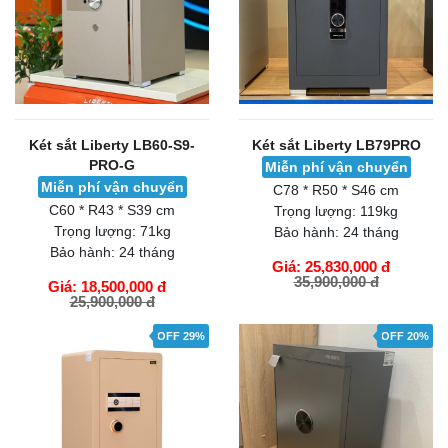
Két sắt Liberty LB60-S9-
Két sắt Liberty LB79PRO
PRO-G
Miễn phí vận chuyển
Miễn phí vận chuyển
C78 * R50 * S46 cm
C60 * R43 * S39 cm
Trọng lượng:
119kg
Trọng lượng:
71kg
Bảo hành:
24 tháng
Bảo hành:
24 tháng
Giá: 25,830,000 đ
35,900,000 đ
Giá: 18,500,000 đ
25,900,000 đ
GIỎ HÀNG
GIỎ HÀNG
OFF 29%
OFF 20%