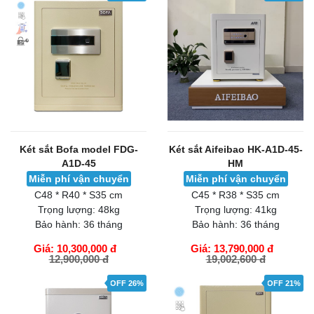
Két sắt Bofa model FDG-
Két sắt Aifeibao HK-A1D-45-
A1D-45
HM
Miễn phí vận chuyển
Miễn phí vận chuyển
C48 * R40 * S35 cm
C45 * R38 * S35 cm
Trọng lượng:
48kg
Trọng lượng:
41kg
Bảo hành:
36 tháng
Bảo hành:
36 tháng
Giá: 10,300,000 đ
Giá: 13,790,000 đ
12,900,000 đ
19,002,600 đ
GIỎ HÀNG
GIỎ HÀNG
OFF 26%
OFF 21%