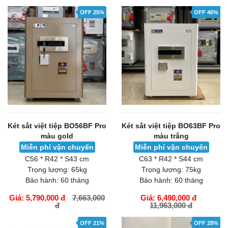
OFF 25%
OFF 46%
Két sắt việt tiệp BO56BF Pro
Két sắt việt tiệp BO63BF Pro
màu gold
màu trắng
Miễn phí vận chuyển
Miễn phí vận chuyển
C56 * R42 * S43 cm
C63 * R42 * S44 cm
Trọng lượng:
65kg
Trọng lượng:
75kg
Bảo hành:
60 tháng
Bảo hành:
60 tháng
Giá: 5,790,000 đ
7,663,000
Giá: 6,490,000 đ
đ
11,963,000 đ
GIỎ HÀNG
GIỎ HÀNG
OFF 21%
OFF 28%