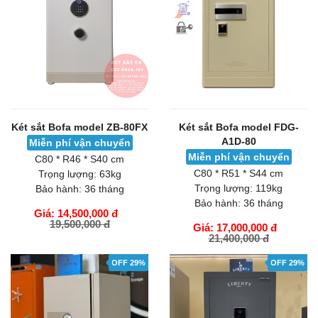
Két sắt Bofa model ZB-80FX
Két sắt Bofa model FDG-
A1D-80
Miễn phí vận chuyển
Miễn phí vận chuyển
C80 * R46 * S40 cm
C80 * R51 * S44 cm
Trọng lượng:
63kg
Trọng lượng:
119kg
Bảo hành:
36 tháng
Bảo hành:
36 tháng
Giá: 14,500,000 đ
19,500,000 đ
Giá: 17,000,000 đ
21,400,000 đ
GIỎ HÀNG
GIỎ HÀNG
OFF 29%
OFF 29%