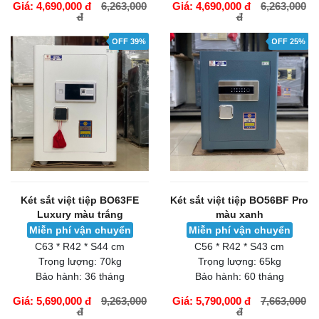
Giá: 4,690,000 đ
6,263,000
Giá: 4,690,000 đ
6,263,000
đ
đ
GIỎ HÀNG
GIỎ HÀNG
OFF 39%
OFF 25%
Két sắt việt tiệp BO63FE
Két sắt việt tiệp BO56BF Pro
Luxury màu trắng
màu xanh
Miễn phí vận chuyển
Miễn phí vận chuyển
C63 * R42 * S44 cm
C56 * R42 * S43 cm
Trọng lượng:
70kg
Trọng lượng:
65kg
Bảo hành:
36 tháng
Bảo hành:
60 tháng
Giá: 5,690,000 đ
9,263,000
Giá: 5,790,000 đ
7,663,000
đ
đ
GIỎ HÀNG
GIỎ HÀNG