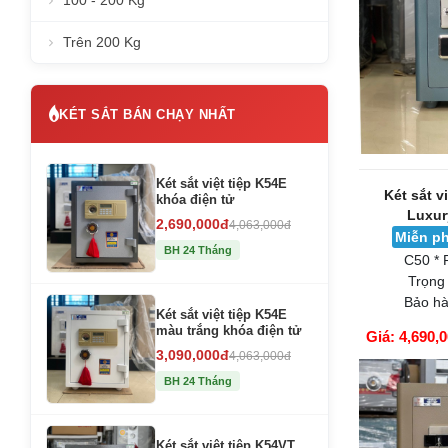
100 - 200 Kg
Trên 200 Kg
KÉT SẮT BÁN CHẠY NHẤT
Két sắt việt tiệp K54E
Két sắt v
khóa điện tử
Luxur
2,690,000đ
4,063,000đ
Miễn ph
BH 24 Tháng
C50 * 
Trọng
Bảo hà
Két sắt việt tiệp K54E
màu trắng khóa điện tử
Giá: 4,690,
GIỎ HÀNG
3,090,000đ
4,063,000đ
BH 24 Tháng
Két sắt việt tiệp K54VT