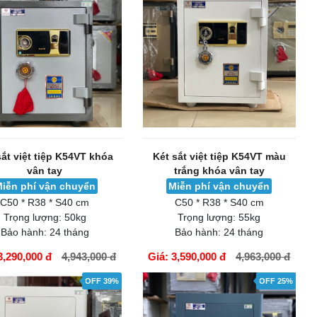
sắt việt tiệp K54VT khóa
Két sắt việt tiệp K54VT màu
vân tay
trắng khóa vân tay
iễn phí vận chuyển
Miễn phí vận chuyển
C50 * R38 * S40 cm
C50 * R38 * S40 cm
Trọng lượng:
50kg
Trọng lượng:
55kg
Bảo hành:
24 tháng
Bảo hành:
24 tháng
3,290,000 đ
4,943,000 đ
Giá: 3,590,000 đ
4,963,000 đ
ÀNG
GIỎ HÀNG
OFF 39%
OFF 25%