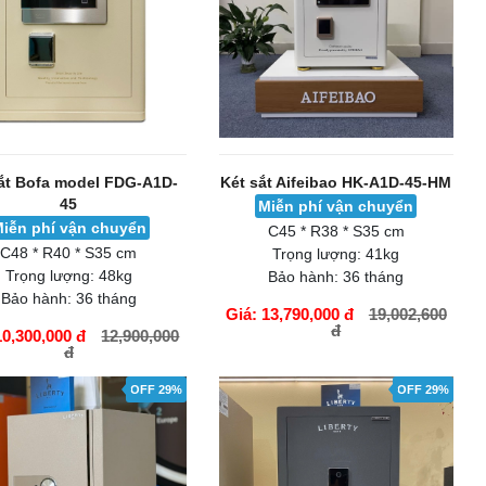
ắt Bofa model FDG-A1D-
Két sắt Aifeibao HK-A1D-45-HM
45
Miễn phí vận chuyển
iễn phí vận chuyển
C45 * R38 * S35 cm
C48 * R40 * S35 cm
Trọng lượng:
41kg
Trọng lượng:
48kg
Bảo hành:
36 tháng
Bảo hành:
36 tháng
Giá: 13,790,000 đ
19,002,600
đ
10,300,000 đ
12,900,000
đ
ÀNG
GIỎ HÀNG
OFF 29%
OFF 29%