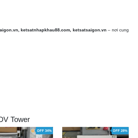
aigon.vn, ketsatnhapkhau88.com, ketsatsaigon.vn
– nơi cung
IDV Tower
OFF 34%
OFF 28%