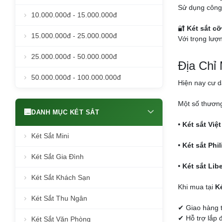
Sử dụng công 
10.000.000đ - 15.000.000đ
🔐
Két sắt cỡ
15.000.000đ - 25.000.000đ
Với trọng lượn
25.000.000đ - 50.000.000đ
Địa Chỉ
50.000.000đ - 100.000.000đ
Hiện nay cư 
Một số thương
DANH MỤC KÉT SẮT
•
Két sắt Việt
Két Sắt Mini
•
Két sắt Phil
Két Sắt Gia Đình
•
Két sắt Libe
Két Sắt Khách Sạn
Khi mua tại
Ké
Két Sắt Thu Ngân
✔ Giao hàng 
✔ Hỗ trợ lắp 
Két Sắt Văn Phòng