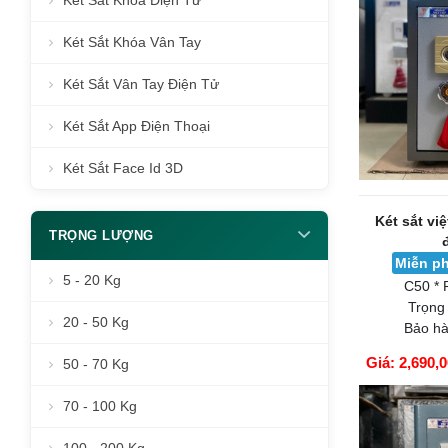
Két Sắt Khóa Điện Tử
Két Sắt Khóa Vân Tay
Két Sắt Vân Tay Điện Tử
Két Sắt App Điện Thoại
Két Sắt Face Id 3D
Két sắt vi
TRỌNG LƯỢNG
Miễn ph
5 - 20 Kg
C50 * 
Trọng
20 - 50 Kg
Bảo hà
Giá: 2,690,
50 - 70 Kg
GIỎ HÀNG
70 - 100 Kg