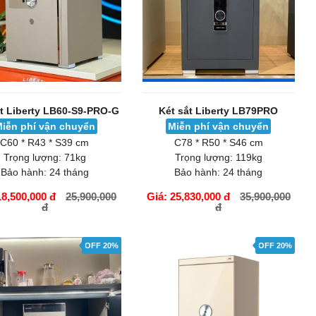
ắt Liberty LB60-S9-PRO-G
Két sắt Liberty LB79PRO
iễn phí vận chuyển
Miễn phí vận chuyển
C60 * R43 * S39 cm
C78 * R50 * S46 cm
Trọng lượng:
71kg
Trọng lượng:
119kg
Bảo hành:
24 tháng
Bảo hành:
24 tháng
18,500,000 đ
25,900,000
Giá: 25,830,000 đ
35,900,000
đ
đ
ÀNG
GIỎ HÀNG
OFF 20%
OFF 20%