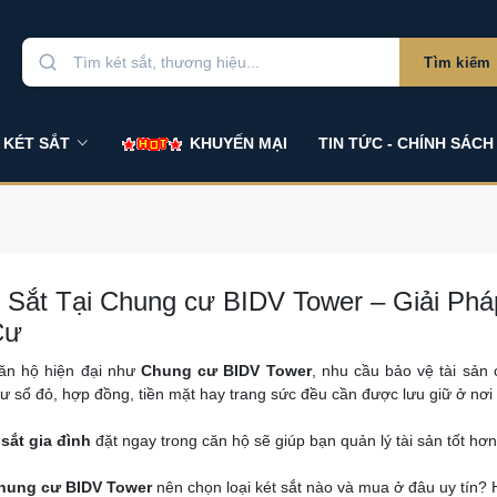
Tìm kiếm
 KÉT SẮT
KHUYẾN MẠI
TIN TỨC - CHÍNH SÁCH
 Sắt Tại Chung cư BIDV Tower – Giải Ph
Cư
căn hộ hiện đại như
Chung cư BIDV Tower
, nhu cầu bảo vệ tài sản
ư sổ đỏ, hợp đồng, tiền mặt hay trang sức đều cần được lưu giữ ở nơi 
 sắt gia đình
đặt ngay trong căn hộ sẽ giúp bạn quản lý tài sản tốt hơn
hung cư BIDV Tower
nên chọn loại két sắt nào và mua ở đâu uy tín? H