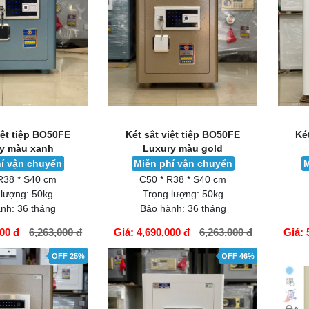
iệt tiệp BO50FE
Két sắt việt tiệp BO50FE
Ké
y màu xanh
Luxury màu gold
í vận chuyển
Miễn phí vận chuyển
M
R38 * S40 cm
C50 * R38 * S40 cm
 lượng:
50kg
Trọng lượng:
50kg
nh:
36 tháng
Bảo hành:
36 tháng
000 đ
6,263,000 đ
Giá: 4,690,000 đ
6,263,000 đ
Giá: 
GIỎ HÀNG
GIỎ H
OFF 25%
OFF 46%