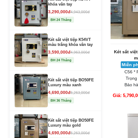
khóa vân tay
3,290,000đ
4,943,000đ
BH 24 Tháng
Két sắt việt tiệp K54VT
màu trắng khóa vân tay
Két sắt việ
3,590,000đ
4,963,000đ
m
BH 24 Tháng
Miễn ph
C56 * 
Trọng
Két sắt việt tiệp BO50FE
Bảo hà
Luxury màu xanh
4,690,000đ
6,263,000đ
Giá: 5,790,
BH 36 Tháng
GIỎ HÀNG
Két sắt việt tiệp BO50FE
Luxury màu gold
4,690,000đ
6,263,000đ