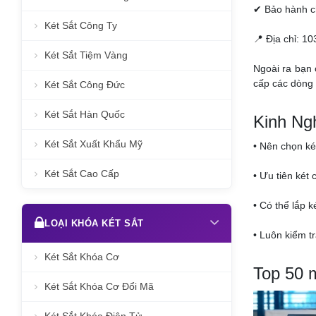
✔ Bảo hành c
Két Sắt Công Ty
📍 Địa chỉ: 1
Két Sắt Tiệm Vàng
Ngoài ra bạn 
cấp các dòng 
Két Sắt Công Đức
Két Sắt Hàn Quốc
Kinh Ng
Két Sắt Xuất Khẩu Mỹ
• Nên chọn ké
Két Sắt Cao Cấp
• Ưu tiên két 
• Có thể lắp 
LOẠI KHÓA KÉT SẮT
• Luôn kiểm t
Két Sắt Khóa Cơ
Top 50 
Két Sắt Khóa Cơ Đổi Mã