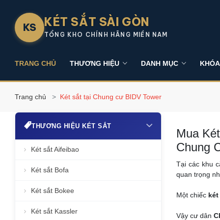
KÉT SẮT SÀI GÒN
KS
TỔNG KHO CHÍNH HÃNG MIỀN NAM
TRANG CHỦ
THƯƠNG HIỆU
DANH MỤC
KHÓA
Trang chủ
Két sắt tại Chung cư BIDV Tower
THƯƠNG HIỆU KÉT SẮT
Mua Két
Chung 
Két sắt Aifeibao
Tại các khu 
Két sắt Bofa
quan trọng nh
Két sắt Bokee
Một chiếc
két
Két sắt Kassler
Vậy cư dân
C