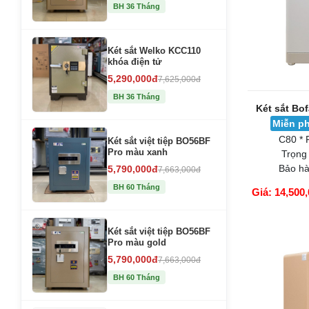
BH 36 Tháng
Két sắt Welko KCC110
khóa điện tử
5,290,000đ
7,625,000đ
BH 36 Tháng
Két sắt Bo
Miễn ph
C80 * 
Két sắt việt tiệp BO56BF
Pro màu xanh
Trọng
Bảo hà
5,790,000đ
7,663,000đ
BH 60 Tháng
Giá: 14,500,
GIỎ HÀNG
Két sắt việt tiệp BO56BF
Pro màu gold
5,790,000đ
7,663,000đ
BH 60 Tháng