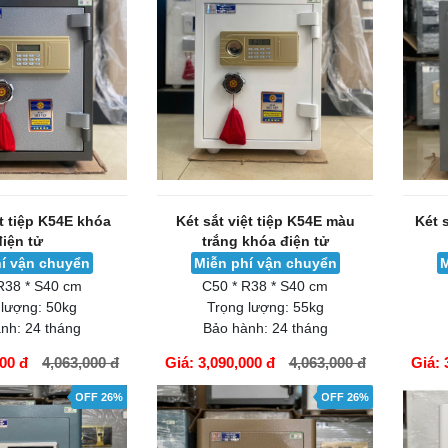
ệt tiệp K54E khóa
Két sắt việt tiệp K54E màu
Két 
điện tử
trắng khóa điện tử
í vận chuyển
Miễn phí vận chuyển
M
R38 * S40 cm
C50 * R38 * S40 cm
 lượng:
50kg
Trọng lượng:
55kg
nh:
24 tháng
Bảo hành:
24 tháng
000 đ
4,063,000 đ
Giá: 3,090,000 đ
4,063,000 đ
Giá: 
GIỎ HÀNG
GIỎ H
OFF 26%
OFF 26%