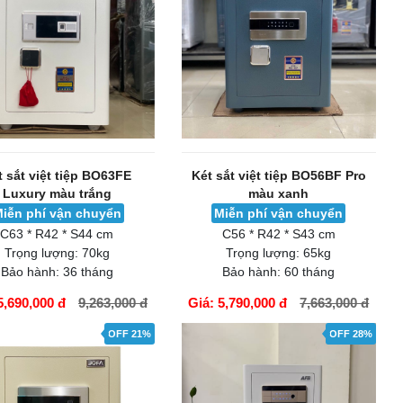
t sắt việt tiệp BO63FE
Két sắt việt tiệp BO56BF Pro
Luxury màu trắng
màu xanh
iễn phí vận chuyển
Miễn phí vận chuyển
C63 * R42 * S44 cm
C56 * R42 * S43 cm
Trọng lượng:
70kg
Trọng lượng:
65kg
Bảo hành:
36 tháng
Bảo hành:
60 tháng
5,690,000 đ
9,263,000 đ
Giá: 5,790,000 đ
7,663,000 đ
ÀNG
GIỎ HÀNG
OFF 21%
OFF 28%