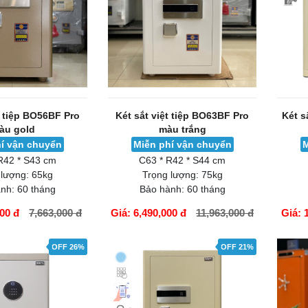
t tiệp BO56BF Pro
Két sắt việt tiệp BO63BF Pro
Két s
àu gold
màu trắng
í vận chuyển
Miễn phí vận chuyển
M
R42 * S43 cm
C63 * R42 * S44 cm
 lượng:
65kg
Trọng lượng:
75kg
nh:
60 tháng
Bảo hành:
60 tháng
000 đ
7,663,000 đ
Giá: 6,490,000 đ
11,963,000 đ
Giá: 
GIỎ HÀNG
GIỎ H
OFF 26%
OFF 21%