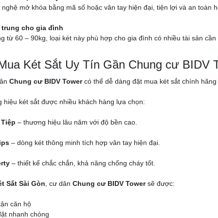
nghệ mở khóa bằng mã số hoặc vân tay hiện đại, tiện lợi và an toàn h
 trung cho gia đình
g từ 60 – 90kg, loại két này phù hợp cho gia đình có nhiều tài sản cần 
 Mua Két Sắt Uy Tín Gần Chung cư BIDV 
dân
Chung cư BIDV Tower
có thể dễ dàng đặt mua két sắt chính hãng v
 hiệu két sắt được nhiều khách hàng lựa chọn:
 Tiệp
– thương hiệu lâu năm với độ bền cao.
ips
– dòng két thông minh tích hợp vân tay hiện đại.
rty
– thiết kế chắc chắn, khả năng chống cháy tốt.
t Sắt Sài Gòn
, cư dân
Chung cư BIDV Tower
sẽ được:
tận căn hộ
đặt nhanh chóng