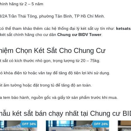
hính hãng từ 2 – 5 năm
03/2A Trần Thái Tông, phường Tân Bình, TP Hồ Chí Minh.
có thể tham khảo thêm các hệ thống đại lý két sắt uy tín như:
ketsats
két sắt chính hãng cho cư dân
Chung cư BIDV Tower
.
hiệm Chọn Két Sắt Cho Chung Cư
t sắt có kích thước nhỏ gọn, trọng lượng từ 20 – 75kg.
có khóa điện tử hoặc vân tay để tăng độ tiện lợi khi sử dụng.
két âm tường hoặc đặt trong tủ để tăng độ an toàn.
ra tem bảo hành, nguồn gốc và giấy tờ sản phẩm trước khi mua.
mẫu két sắt bán chạy nhất tại Chung cư B
OFF 34%
OFF 24%