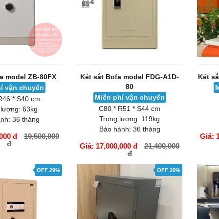
fa model ZB-80FX
Két sắt Bofa model FDG-A1D-
Két s
80
í vận chuyển
M
Miễn phí vận chuyển
R46 * S40 cm
C80 * R51 * S44 cm
 lượng:
63kg
Trọng lượng:
119kg
nh:
36 tháng
Bảo hành:
36 tháng
000 đ
19,500,000
Giá: 
đ
Giá: 17,000,000 đ
21,400,000
đ
GIỎ HÀNG
GIỎ H
OFF 29%
OFF 20%