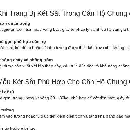
 Khi Trang Bị Két Sắt Trong Căn Hộ Chung
 sản quan trọng
ất giữ an toàn tiền mặt, vàng bạc, giấy tờ pháp lý và nhiều tài sản giá tr
nhỏ gọn phù hợp căn hộ
ắt mini, két để tủ hoặc két âm tường được thiết kế tối ưu cho không 
chống cháy và chống trộm
ại được sản xuất với lớp thép dày, cấu trúc đúc đặc và khả năng chống 
ẫu Két Sắt Phù Hợp Cho Căn Hộ Chung
ni để tủ
ỏ gọn, trọng lượng khoảng 20 – 30kg, phù hợp để cất tiền mặt, giấy tờ
m tường
âm vào tường hoặc tủ giúp tiết kiệm diện tích và tăng khả năng bảo mậ
ện tử hoặc vân tay