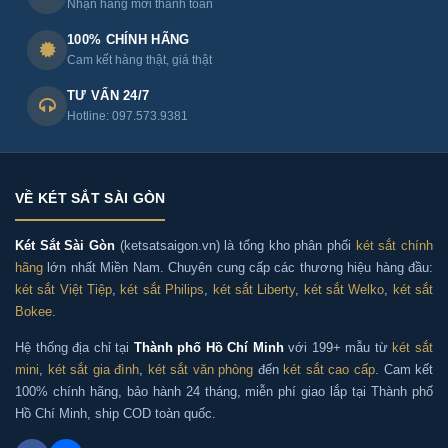
Nhận hàng mới thanh toán
100% CHÍNH HÃNG
Cam kết hàng thật, giá thật
TƯ VẤN 24/7
Hotline: 097.573.9381
VỀ KÉT SẮT SÀI GÒN
Két Sắt Sài Gòn
(ketsatsaigon.vn) là tổng kho phân phối
két sắt chính
hãng
lớn nhất Miền Nam. Chuyên cung cấp các thương hiệu hàng đầu:
két sắt Việt Tiệp
,
két sắt Philips
,
két sắt Liberty
,
két sắt Welko
,
két sắt
Bokee
.
Hệ thống địa chỉ tại
Thành phố Hồ Chí Minh
với 199+ mẫu từ
két sắt
mini
,
két sắt gia đình
,
két sắt văn phòng
đến
két sắt cao cấp
. Cam kết
100% chính hãng, bảo hành 24 tháng, miễn phí giao lắp tại Thành phố
Hồ Chí Minh, ship COD toàn quốc.