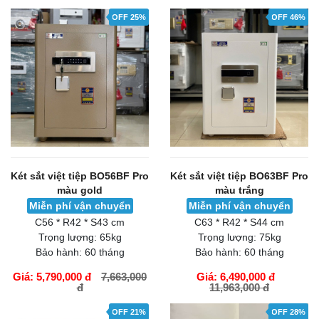
OFF 25%
OFF 46%
Két sắt việt tiệp BO56BF Pro
Két sắt việt tiệp BO63BF Pro
màu gold
màu trắng
Miễn phí vận chuyển
Miễn phí vận chuyển
C56 * R42 * S43 cm
C63 * R42 * S44 cm
Trọng lượng:
65kg
Trọng lượng:
75kg
Bảo hành:
60 tháng
Bảo hành:
60 tháng
Giá: 5,790,000 đ
7,663,000
Giá: 6,490,000 đ
đ
11,963,000 đ
GIỎ HÀNG
GIỎ HÀNG
OFF 21%
OFF 28%