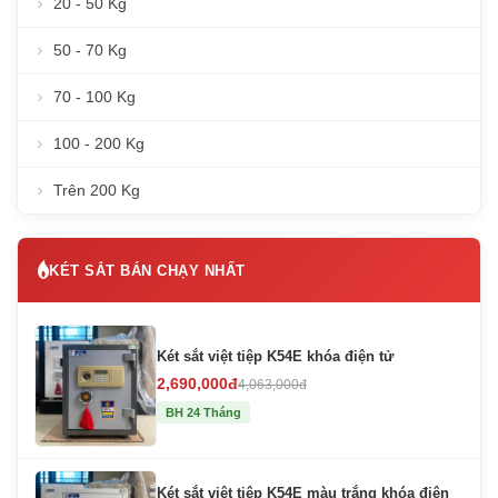
20 - 50 Kg
50 - 70 Kg
70 - 100 Kg
100 - 200 Kg
Trên 200 Kg
KÉT SẮT BÁN CHẠY NHẤT
Két sắt việt tiệp K54E khóa điện tử
2,690,000đ
4,063,000đ
BH 24 Tháng
Két sắt việt tiệp K54E màu trắng khóa điện