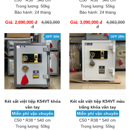
C50 * R38 * S40 cm
C50 * R38 * S40 cm
Trọng lượng:
50kg
Trọng lượng:
55kg
Bảo hành:
24 tháng
Bảo hành:
24 tháng
Giá: 2,690,000 đ
4,063,000
Giá: 3,090,000 đ
4,063,000
đ
đ
GIỎ HÀNG
GIỎ HÀNG
OFF 34%
OFF 28%
Két sắt việt tiệp K54VT khóa
Két sắt việt tiệp K54VT màu
vân tay
trắng khóa vân tay
Miễn phí vận chuyển
Miễn phí vận chuyển
C50 * R38 * S40 cm
C50 * R38 * S40 cm
Trọng lượng:
50kg
Trọng lượng:
55kg