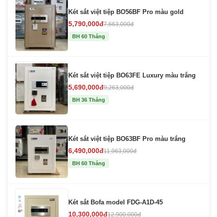
Két sắt việt tiệp BO56BF Pro màu gold
5,790,000đ
7,663,000đ
BH 60 Tháng
Két sắt việt tiệp BO63FE Luxury màu trắng
5,690,000đ
9,263,000đ
BH 36 Tháng
Két sắt việt tiệp BO63BF Pro màu trắng
6,490,000đ
11,963,000đ
BH 60 Tháng
Két sắt Bofa model FDG-A1D-45
10,300,000đ
12,900,000đ