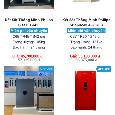
Két Sắt Thông Minh Philips
Két Sắt Thông Minh Philips
SBX701-6B0
SBX602-8CU-GOLD
Miễn phí vận chuyển
Miễn phí vận chuyển
C65 * R45 * S42 cm
C87 * R50 * S46 cm
Trọng lượng:
105kg
Trọng lượng:
131kg
Bảo hành:
24 tháng
Bảo hành:
24 tháng
Giá: 45,700,000 đ
Giá: 53,100,000 đ
57,125,000 đ
66,375,000 đ
GIỎ HÀNG
GIỎ HÀNG
OFF 20%
OFF 10%