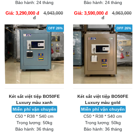
Bảo hành:
24 tháng
Bảo hành:
24 tháng
Giá: 3,290,000 đ
4,943,000
Giá: 3,590,000 đ
4,963,000
đ
đ
GIỎ HÀNG
GIỎ HÀNG
OFF 26%
OFF 26%
Két sắt việt tiệp BO50FE
Két sắt việt tiệp BO50FE
Luxury màu xanh
Luxury màu gold
Miễn phí vận chuyển
Miễn phí vận chuyển
C50 * R38 * S40 cm
C50 * R38 * S40 cm
Trọng lượng:
50kg
Trọng lượng:
50kg
Bảo hành:
36 tháng
Bảo hành:
36 tháng