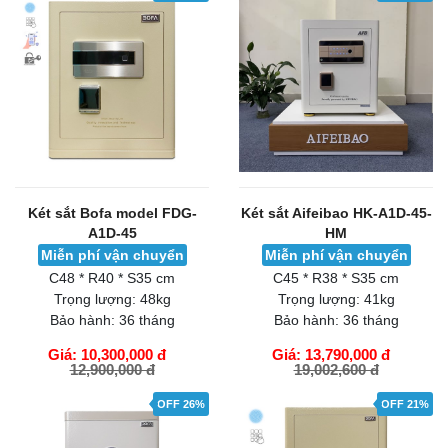
Két sắt Bofa model FDG-
Két sắt Aifeibao HK-A1D-45-
A1D-45
HM
Miễn phí vận chuyển
Miễn phí vận chuyển
C48 * R40 * S35 cm
C45 * R38 * S35 cm
Trọng lượng:
48kg
Trọng lượng:
41kg
Bảo hành:
36 tháng
Bảo hành:
36 tháng
Giá: 10,300,000 đ
Giá: 13,790,000 đ
12,900,000 đ
19,002,600 đ
GIỎ HÀNG
GIỎ HÀNG
OFF 26%
OFF 21%