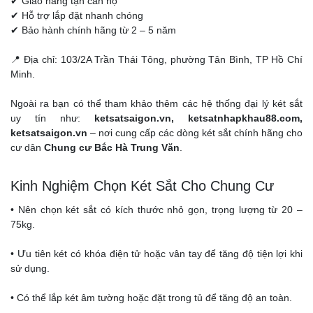
✔ Giao hàng tận căn hộ
✔ Hỗ trợ lắp đặt nhanh chóng
✔ Bảo hành chính hãng từ 2 – 5 năm
📍 Địa chỉ: 103/2A Trần Thái Tông, phường Tân Bình, TP Hồ Chí
Minh.
Ngoài ra bạn có thể tham khảo thêm các hệ thống đại lý két sắt
uy tín như:
ketsatsaigon.vn, ketsatnhapkhau88.com,
ketsatsaigon.vn
– nơi cung cấp các dòng két sắt chính hãng cho
cư dân
Chung cư Bắc Hà Trung Văn
.
Kinh Nghiệm Chọn Két Sắt Cho Chung Cư
• Nên chọn két sắt có kích thước nhỏ gọn, trọng lượng từ 20 –
75kg.
• Ưu tiên két có khóa điện tử hoặc vân tay để tăng độ tiện lợi khi
sử dụng.
• Có thể lắp két âm tường hoặc đặt trong tủ để tăng độ an toàn.