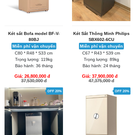
Két sắt Bofa model BF-V-
Két Sắt Thông Minh Philips
80BJ
SBX602-6CU
Miễn phí vận chuyển
Miễn phí vận chuyển
C80 * R48 * S33 cm
C67 * R43 * S39 cm
Trọng lượng:
119kg
Trọng lượng:
89kg
Bảo hành:
36 tháng
Bảo hành:
24 tháng
Giá: 26,800,000 đ
Giá: 37,900,000 đ
37,530,000 đ
47,375,000 đ
GIỎ HÀNG
GIỎ HÀNG
OFF 20%
OFF 20%