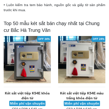
• Luôn kiểm tra tem bảo hành, nguồn gốc và giấy tờ sản phẩm
trước khi mua.
Top 50 mẫu két sắt bán chạy nhất tại Chung
cư Bắc Hà Trung Văn
OFF 34%
OFF 24%
Két sắt việt tiệp K54E khóa
Két sắt việt tiệp K54E màu
điện tử
trắng khóa điện tử
Miễn phí vận chuyển
Miễn phí vận chuyển