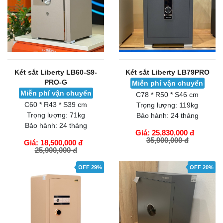
Két sắt Liberty LB60-S9-
Két sắt Liberty LB79PRO
PRO-G
Miễn phí vận chuyển
Miễn phí vận chuyển
C78 * R50 * S46 cm
C60 * R43 * S39 cm
Trọng lượng:
119kg
Trọng lượng:
71kg
Bảo hành:
24 tháng
Bảo hành:
24 tháng
Giá: 25,830,000 đ
35,900,000 đ
Giá: 18,500,000 đ
25,900,000 đ
GIỎ HÀNG
GIỎ HÀNG
OFF 29%
OFF 20%