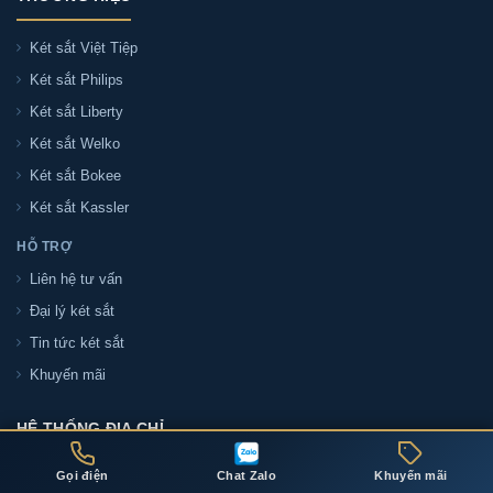
Két sắt Việt Tiệp
Két sắt Philips
Két sắt Liberty
Két sắt Welko
Két sắt Bokee
Két sắt Kassler
HỖ TRỢ
Liên hệ tư vấn
Đại lý két sắt
Tin tức két sắt
Khuyến mãi
HỆ THỐNG ĐỊA CHỈ
Gọi điện
Chat Zalo
Khuyến mãi
ĐỊA CHỈ THÀNH PHỐ HỒ CHÍ MINH