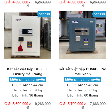
Giá: 4,690,000 đ
6,263,000
Giá: 4,690,000 đ
6,263,000
đ
đ
GIỎ HÀNG
GIỎ HÀNG
OFF 39%
OFF 25%
Két sắt việt tiệp BO63FE
Két sắt việt tiệp BO56BF Pro
Luxury màu trắng
màu xanh
Miễn phí vận chuyển
Miễn phí vận chuyển
C63 * R42 * S44 cm
C56 * R42 * S43 cm
Trọng lượng:
70kg
Trọng lượng:
65kg
Bảo hành:
36 tháng
Bảo hành:
60 tháng
Giá: 5,690,000 đ
9,263,000
Giá: 5,790,000 đ
7,663,000
đ
đ
GIỎ HÀNG
GIỎ HÀNG