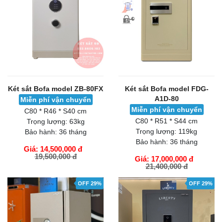
Két sắt Bofa model ZB-80FX
Két sắt Bofa model FDG-
A1D-80
Miễn phí vận chuyển
Miễn phí vận chuyển
C80 * R46 * S40 cm
C80 * R51 * S44 cm
Trọng lượng:
63kg
Trọng lượng:
119kg
Bảo hành:
36 tháng
Bảo hành:
36 tháng
Giá: 14,500,000 đ
19,500,000 đ
Giá: 17,000,000 đ
21,400,000 đ
GIỎ HÀNG
GIỎ HÀNG
OFF 29%
OFF 29%