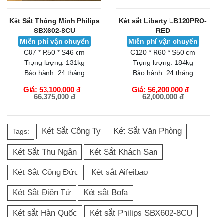
Két Sắt Thông Minh Philips
Két sắt Liberty LB120PRO-
SBX602-8CU
RED
Miễn phí vận chuyển
Miễn phí vận chuyển
C87 * R50 * S46 cm
C120 * R60 * S50 cm
Trọng lượng:
131kg
Trọng lượng:
184kg
Bảo hành:
24 tháng
Bảo hành:
24 tháng
Giá: 53,100,000 đ
Giá: 56,200,000 đ
66,375,000 đ
62,000,000 đ
GIỎ HÀNG
GIỎ HÀNG
Két Sắt Công Ty
Két Sắt Văn Phòng
Tags:
Két Sắt Thu Ngân
Két Sắt Khách Sạn
Két Sắt Công Đức
Két sắt Aifeibao
Két Sắt Điện Tử
Két sắt Bofa
Két sắt Hàn Quốc
Két sắt Philips SBX602-8CU