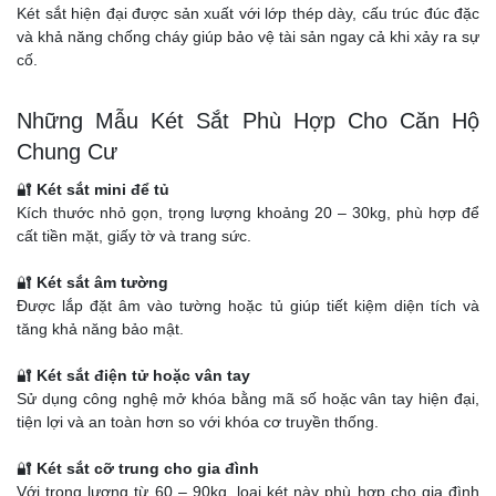
Két sắt hiện đại được sản xuất với lớp thép dày, cấu trúc đúc đặc
và khả năng chống cháy giúp bảo vệ tài sản ngay cả khi xảy ra sự
cố.
Những Mẫu Két Sắt Phù Hợp Cho Căn Hộ
Chung Cư
🔐
Két sắt mini để tủ
Kích thước nhỏ gọn, trọng lượng khoảng 20 – 30kg, phù hợp để
cất tiền mặt, giấy tờ và trang sức.
🔐
Két sắt âm tường
Được lắp đặt âm vào tường hoặc tủ giúp tiết kiệm diện tích và
tăng khả năng bảo mật.
🔐
Két sắt điện tử hoặc vân tay
Sử dụng công nghệ mở khóa bằng mã số hoặc vân tay hiện đại,
tiện lợi và an toàn hơn so với khóa cơ truyền thống.
🔐
Két sắt cỡ trung cho gia đình
Với trọng lượng từ 60 – 90kg, loại két này phù hợp cho gia đình