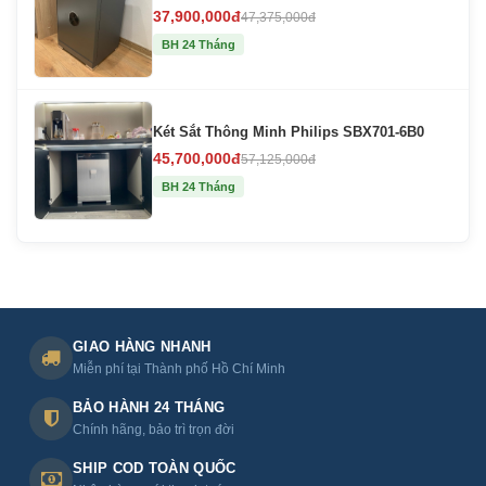
37,900,000đ
47,375,000đ
BH 24 Tháng
Két Sắt Thông Minh Philips SBX701-6B0
45,700,000đ
57,125,000đ
BH 24 Tháng
GIAO HÀNG NHANH
Miễn phí tại Thành phố Hồ Chí Minh
BẢO HÀNH 24 THÁNG
Chính hãng, bảo trì trọn đời
SHIP COD TOÀN QUỐC