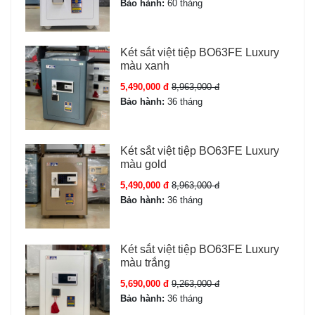
Bảo hành:
60 tháng
25AC)
có tính năng cảnh báo trộm, thông báo cho bạn
khi có hoạt động bất thường xảy ra, thường khóa điện
tử và khóa vân tay
Két sắt việt tiệp BO63FE Luxury
màu xanh
5,490,000 đ
8,963,000 đ
Bảo hành:
36 tháng
Phụ kiện Két sắt Welko HS25AC khóa
Két sắt việt tiệp BO63FE Luxury
điện tử
màu gold
5,490,000 đ
8,963,000 đ
- Khi bạn mua
Két sắt mini welko HS25AC, két sắt
Bảo hành:
36 tháng
khóa điện tử (Mã: HS-DTW-25AC)
phụ kiện kèm theo
bao gồm:
Két sắt việt tiệp BO63FE Luxury
+ Bộ Pin chuyên dụng cho
Két sắt mini welko HS25AC,
màu trắng
két sắt khóa điện tử (Mã: HS-DTW-25AC)
với dòng két
5,690,000 đ
9,263,000 đ
+ Hướng dẫn sử dụng
Két sắt mini welko HS25AC, két
Bảo hành:
36 tháng
sắt khóa điện tử (Mã: HS-DTW-25AC)