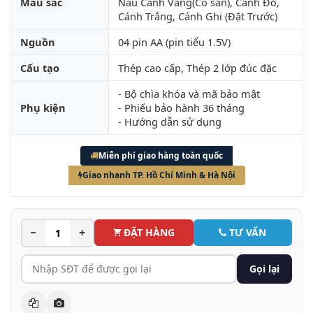
Màu sắc
Nâu Cánh Vàng(Có sẵn), Cánh Ðỏ,
Cánh Trắng, Cánh Ghi (Đặt Trước)
Nguồn
04 pin AA (pin tiểu 1.5V)
Cấu tạo
Thép cao cấp, Thép 2 lớp đúc đặc
- Bộ chìa khóa và mã bảo mật
Phụ kiện
- Phiếu bảo hành 36 tháng
- Hướng dẫn sử dụng
Miễn phí giao hàng toàn quốc
Giao nhanh TP. Hồ Chí Minh & Hà Nội
−
+
ĐẶT HÀNG
TƯ VẤN
Gọi lại