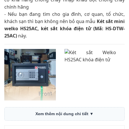
chính hãng
- Nếu bạn đang tìm cho gia đình, cơ quan, tổ chức,
khách sạn thì bạn không nên bỏ qua mẫu
Két sắt mini
welko HS25AC, két sắt khóa điện tử (Mã: HS-DTW-
25AC)
này.
Thông số kỹ thuật Két sắt Welko
Xem thêm nội dung chi tiết ▼
HS25AC khóa điện tử