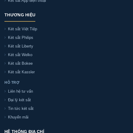
Két sắt App điện thoại
Két sắt Welko HS25AC khóa điện tử có sẵn ở Sài
Gòn không?
THƯƠNG HIỆU
Két sắt Việt Tiệp
Địa chỉ mua Két sắt Welko HS25AC khóa điện
tử chính hãng tại Sài Gòn và Hà Nội?
Két sắt Philips
Két sắt Liberty
Cách phân biệt Két sắt Welko HS25AC khóa
Két sắt Welko
điện tử chính hãng hoặc hàng giả?
Két sắt Bokee
Két sắt Kassler
HỖ TRỢ
Liên hệ tư vấn
Hướng dẫn mua Két sắt Welko
Đại lý két sắt
HS25AC khóa điện tử tại tổng kho két
Tin tức két sắt
sắt Sài Gòn
Khuyến mãi
- Cách 1
: Bạn chọn sản phẩm và ấn vào mua hàng hệ
HỆ THỐNG ĐỊA CHỈ
thống sẽ chuyển đến trang checkout. Ở trang check