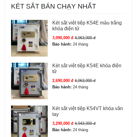
KÉT SẮT BÁN CHẠY NHẤT
Model
HS-DTW-25AC
Két sắt việt tiệp K54E màu trắng
Giá
2,190,000 đ
khóa điện tử
3,090,000 đ
4,063,000 đ
Thương hiệu
Két sắt Welko chính
Bảo hành:
24 tháng
hãng
Nhà sản xuất
Welko
Két sắt việt tiệp K54E khóa điện
tử
Trọng lượng
8 kg ± 5 kg
2,690,000 đ
4,063,000 đ
Bảo hành:
24 tháng
Kích thước ngoài
C25 x R35 x S25 cm
Két sắt việt tiệp K54VT khóa vân
Mở két sắt
Khóa cơ; Mã số điện tử
tay
3,290,000 đ
4,943,000 đ
Báo động
Có báo động
Bảo hành:
24 tháng