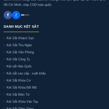
Hồ Chí Minh, ship COD toàn quốc.
Tư Vấn & Hỏi Đáp Về Két sắt Welko
Z
HS25AC khóa điện tử
DANH MỤC KÉT SẮT
Két sắt Welko HS25AC khóa điện tử có chữa
Két Sắt Khách Sạn
cháy không?
Két Sắt Thu Ngân
Két Sắt Văn Phòng
Có. Két sắt Welko HS25AC khóa điện tử là két sắt
chữa cháy — được thiết kế với lớp bột + bê tông
Két Sắt Công Ty
chữa cháy và thân thép nguyên khối, giúp bảo vệ
Két sắt Hàn Quốc
tài sản, giấy tờ phòng khi xảy ra hoả hoạn.
Két sắt cao cấp - xuất khẩu
Két Sắt Khóa Cơ
Két Sắt Khóa Đổi Mã
Két sắt Welko HS25AC khóa điện tử giá bao
nhiêu?
Két Sắt Điện Tử
Két Sắt Khóa Vân Tay
Két sắt Welko HS25AC khóa điện tử có màu gì?
Két Sắt Tiệm Vàng