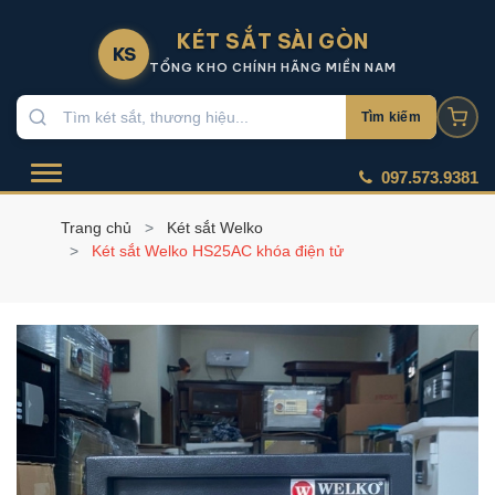
KÉT SẮT SÀI GÒN
KS
TỔNG KHO CHÍNH HÃNG MIỀN NAM
Tìm kiếm
097.573.9381
Trang chủ
Két sắt Welko
Két sắt Welko HS25AC khóa điện tử