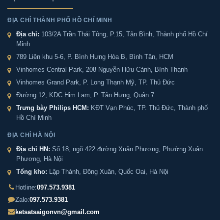
out bạn kiểm tra lại thông tin sản phẩm 1 lần nữa.
ĐỊA CHỈ THÀNH PHỐ HỒ CHÍ MINH
Nếu những thông tin đã chính xác bạn tiếp tục ấn
Địa chỉ:
103/2A Trần Thái Tông, P.15, Tân Bình, Thành phố Hồ Chí
thanh toán bạn cần để lại những thông tin cần thiết ở
Minh
màn hình để chúng tôi có thể hỗ trợ bạn. Sau đó ấn gửi
789 Liên khu 5-6, P. Bình Hưng Hòa B, Bình Tân, HCM
nhân viên két sắt Sài Gòn sẽ gọi lại xác nhận và tiến
Vinhomes Central Park, 208 Nguyễn Hữu Cảnh, Bình Thạnh
hành xử lý cũng như giao hàng theo yêu cầu của quý
Vinhomes Grand Park, P. Long Thạnh Mỹ, TP. Thủ Đức
khách hàng
Đường 12, KDC Him Lam, P. Tân Hưng, Quận 7
Trưng bày Philips HCM:
KĐT Vạn Phúc, TP. Thủ Đức, Thành phố
- Cách 2
: Quý khách hàng liên hệ trực tiếp với nhân
Hồ Chí Minh
viên két sắt chúng tôi qua zalo hoặc số điện thoại
ĐỊA CHỈ HÀ NỘI
097.573.9381, chúng tôi sẽ tư vấn các mẫu loại két phù
Địa chỉ HN:
Số 18, ngõ 422 đường Xuân Phương, Phường Xuân
hợp với yêu cầu của quý khách hàng sau đó chúng tôi
Phương, Hà Nội
sẽ tiến hành gửi hàng cho quý khách hàng.
Tổng kho:
Lập Thành, Đông Xuân, Quốc Oai, Hà Nội
Hotline:
097.573.9381
- Cách 3
: Quý khách hàng xem trực tiếp tại địa chỉ gần
Zalo:
097.573.9381
nhất nơi quý khách hàng đang ở, chú ý để tiếp kiệm
ketsatsaigonvn@gmail.com