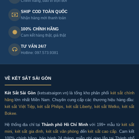
Chính hãng, bảo trì trọn đời
SHIP COD TOÀN QUỐC
Nhận hàng mới thanh toán
Phân phối Két sắt Welko HS25AC khóa điện tử
chính hãng toàn quốc
100% CHÍNH HÃNG
Cam kết hàng thật, giá thật
Ngoài Hà Nội và Thành phố Hồ Chí Minh, Két sắt Sài
TƯ VẤN 24/7
Gòn còn cung cấp và vận chuyển Két sắt Welko HS25AC
Hotline: 097.573.9381
khóa điện tử chính hãng đến các tỉnh, thành trên cả
nước như:
VỀ KÉT SẮT SÀI GÒN
+ Miền Nam: Đồng Nai, Bình Dương, Vũng Tàu, Cà Mau,
Long An, Bến Tre, Tây Ninh...
Két Sắt Sài Gòn
(ketsatsaigon.vn) là tổng kho phân phối
két sắt chính
hãng
lớn nhất Miền Nam. Chuyên cung cấp các thương hiệu hàng đầu:
+ Miền Bắc: Bắc Ninh, Bắc Giang, Hải Dương, Hải
két sắt Việt Tiệp
,
két sắt Philips
,
két sắt Liberty
,
két sắt Welko
,
két sắt
Bokee
.
Phòng, Hưng Yên, Nam Định, Hà Nam, Thái Nguyên,
Tuyên Quang, Lạng Sơn, Sơn La, Vĩnh Phúc, Hòa Bình,
Hệ thống địa chỉ tại
Thành phố Hồ Chí Minh
với 199+ mẫu từ
két sắt
Thanh Hóa,...
mini
,
két sắt gia đình
,
két sắt văn phòng
đến
két sắt cao cấp
. Cam kết
100% chính hãng, bảo hành 24 tháng, miễn phí giao lắp tại Thành phố