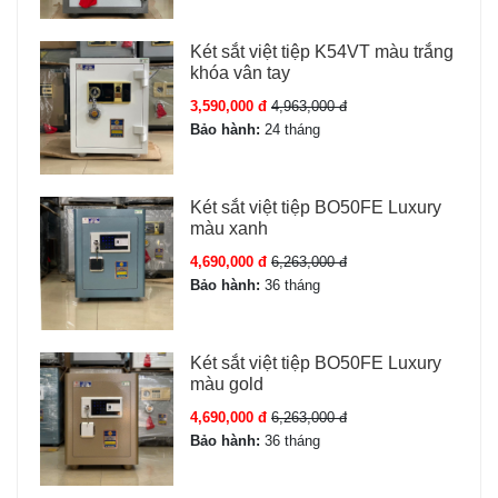
Bảo hành
36 Tháng
Két sắt việt tiệp K54VT màu trắng
Màu sắc
khóa vân tay
Thân Ðen Cánh Vàng(Có
sẵn), Thân Nâu Cánh
3,590,000 đ
4,963,000 đ
Vàng(Có sẵn), Cánh Ðỏ,
Bảo hành:
24 tháng
Cánh Trắng, Cánh Ghi
(Đặt Trước)
Két sắt việt tiệp BO50FE Luxury
màu xanh
Tình trạng
Mới 100% – nguyên đai
4,690,000 đ
6,263,000 đ
nguyên kiện - bảo hành
Bảo hành:
36 tháng
online chính hãng
Nguồn
04 pin AA (pin tiểu 1.5V)
Két sắt việt tiệp BO50FE Luxury
màu gold
4,690,000 đ
6,263,000 đ
Cấu tạo Két sắt Welko HS25AC khóa
Bảo hành:
36 tháng
điện tử