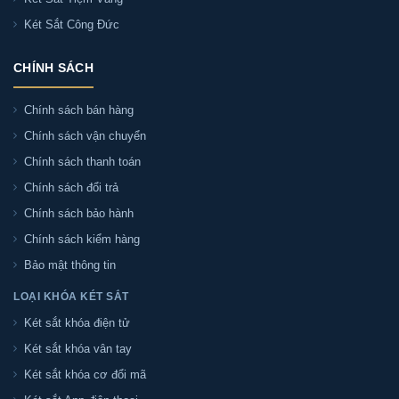
Két Sắt Công Đức
Kích thước ngoài Két sắt Welko HS25AC khóa
CHÍNH SÁCH
điện tử là bao nhiêu?
Chính sách bán hàng
Két sắt Welko HS25AC khóa điện tử có dễ sử
Chính sách vận chuyển
dụng không?
Chính sách thanh toán
Chính sách đổi trả
Pin Két sắt Welko HS25AC khóa điện tử dùng
Chính sách bảo hành
được bao lâu?
Chính sách kiểm hàng
Bảo mật thông tin
Hết pin Két sắt Welko HS25AC khóa điện tử có
mở khóa được không?
LOẠI KHÓA KÉT SẮT
Két sắt khóa điện tử
Két sắt Welko HS25AC khóa điện tử có phù hợp
Két sắt khóa vân tay
với gia đình không?
Két sắt khóa cơ đổi mã