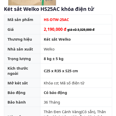
Két sắt Welko HS25AC khóa điện tử
Mã sản phẩm
HS-DTW-25AC
2,190,000 đ
Giá
giá cũ 3,325,000 đ
Thương hiệu
Két sắt Welko
Nhà sản xuất
Welko
Trọng lượng
8 kg ± 5 kg
Kích thước
C25 x R35 x S25 cm
ngoài
Mở két sắt
Khóa cơ; Mã số điện tử
Báo động
Có báo động
Bảo hành
36 Tháng
Thân Ðen Cánh Vàng(Có sẵn), Thân