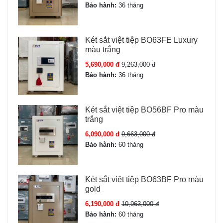
Bảo hành:
36 tháng
Két sắt việt tiệp BO63FE Luxury
màu trắng
5,690,000 đ
9,263,000 đ
Bảo hành:
36 tháng
Ưu điểm Két sắt Bofa BOSHANG BS-
Két sắt việt tiệp BO56BF Pro màu
trắng
45BS3
6,090,000 đ
9,663,000 đ
Bảo hành:
60 tháng
Ưu điểm vượt trội của BS-45BS3 khi mua tại TPHCM:
Két thông minh thế hệ mới của Bofa với 6 phương thức
mở khóa hàng đầu.
Két sắt việt tiệp BO63BF Pro màu
gold
Phù hợp khí hậu nóng ẩm miền Nam nhờ sơn tĩnh điện
3 lớp chống ẩm.
6,190,000 đ
10,963,000 đ
Bảo hành:
60 tháng
Thiết kế màu kem sang trọng, hợp nội thất hiện đại