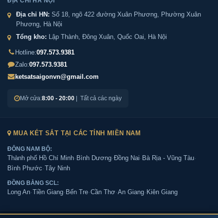
ĐỊA CHỈ HÀ NỘI
Két sắt Bofa BOSHANG BS-45BS3 có sẵn ở Sài
Địa chỉ HN:
Số 18, ngõ 422 đường Xuân Phương, Phường Xuân
Gòn không?
Phương, Hà Nội
Tổng kho:
Lập Thành, Đông Xuân, Quốc Oai, Hà Nội
Địa chỉ mua Két sắt Bofa BOSHANG BS-45BS3
Hotline:
097.573.9381
chính hãng tại Sài Gòn và Hà Nội?
Zalo:
097.573.9381
ketsatsaigonvn@gmail.com
Cách phân biệt Két sắt Bofa BOSHANG BS-
Mở cửa:
8:00 - 20:00
| Tất cả các ngày
45BS3 chính hãng hoặc hàng giả?
MUA KÉT SẮT TẠI CÁC TỈNH MIỀN NAM
ĐÔNG NAM BỘ:
Hướng dẫn mua Két sắt Bofa
Thành phố Hồ Chí Minh
·
Bình Dương
·
Đồng Nai
·
Bà Rịa - Vũng Tàu
·
BOSHANG BS-45BS3 tại tổng kho két
Bình Phước
·
Tây Ninh
sắt Sài Gòn
ĐỒNG BẰNG SCL:
Long An
·
Tiền Giang
·
Bến Tre
·
Cần Thơ
·
An Giang
·
Kiên Giang
- Cách 1
: Bạn chọn sản phẩm và ấn vào mua hàng hệ
thống sẽ chuyển đến trang checkout. Ở trang check