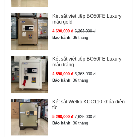
online chính hãng
Két sắt việt tiệp BO50FE Luxury
Nguồn
04 pin AA (pin tiểu 1.5V)
màu gold
4,690,000 đ
6,263,000 đ
Bảo hành:
36 tháng
Cấu tạo Két sắt Bofa BOSHANG BS-
45BS3
Két sắt việt tiệp BO50FE Luxury
màu trắng
Két sắt Bofa BOSHANG BS-45BS3
được sản xuất theo
4,890,000 đ
6,363,000 đ
tiêu chuẩn xuất khẩu, phù hợp khí hậu nóng ẩm miền
Bảo hành:
36 tháng
Nam Việt Nam:
Thân két:
Thép đúc đặc nguyên khối dày, sơn tĩnh điện
3 lớp chống ẩm mốc, chống khoan, chống cắt, chống
Két sắt Welko KCC110 khóa điện
tử
cạy phá.
Cửa két:
Thép dày, hệ thống chốt khóa đa điểm 4
5,290,000 đ
7,625,000 đ
hướng đóng mở chắc chắn.
Bảo hành:
36 tháng
Bản lề:
Bản lề chốt ẩn bên trong thân két, chống tháo