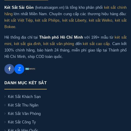
+ Các huyện: Hóc Môn, Củ Chi, Bình Chánh, Nhà Bè, Cần
Két Sắt Sài Gòn
(ketsatsaigon.vn) là tổng kho phân phối
két sắt chính
Giờ
hãng
lớn nhất Miền Nam. Chuyên cung cấp các thương hiệu hàng đầu:
két sắt Việt Tiệp
,
két sắt Philips
,
két sắt Liberty
,
két sắt Welko
,
két sắt
Bokee
.
Phân phối Két sắt Bofa BOSHANG BS-45BS3
chính hãng tại Hà Nội
Hệ thống địa chỉ tại
Thành phố Hồ Chí Minh
với 199+ mẫu từ
két sắt
mini
,
két sắt gia đình
,
két sắt văn phòng
đến
két sắt cao cấp
. Cam kết
100% chính hãng, bảo hành 24 tháng, miễn phí giao lắp tại Thành phố
Két sắt Sài Gòn nhận giao và lắp đặt Két sắt Bofa
Hồ Chí Minh, ship COD toàn quốc.
BOSHANG BS-45BS3 chính hãng tại tất cả các quận
huyện TP. HCM:
Z
DANH MỤC KÉT SẮT
+ Quận nội thành: Ba Đình, Đống Đa, Hai Bà Trưng,
Hoàn Kiếm, Cầu Giấy, Thanh Xuân, Hoàng Mai, Tây Hồ,
Két Sắt Khách Sạn
Long Biên, Hà Đông, Bắc Từ Liêm, Nam Từ Liêm
Két Sắt Thu Ngân
+ Huyện ngoại thành: Gia Lâm, Thanh Trì, Đông Anh,
Két Sắt Văn Phòng
Sóc Sơn, Mê Linh, Thường Tín, Phú Xuyên, Ứng Hòa, Mỹ
Két Sắt Công Ty
Đức, Chương Mỹ, Quốc Oai, Thạch Thất, Hoài Đức, Đan
Két sắt Hàn Quốc