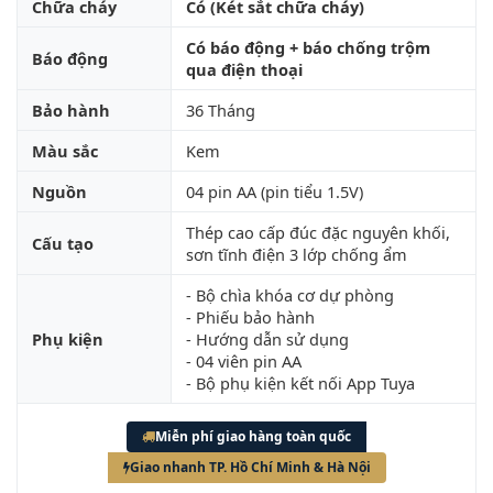
Chữa cháy
Có (Két sắt chữa cháy)
Có báo động + báo chống trộm
Báo động
qua điện thoại
Bảo hành
36 Tháng
Màu sắc
Kem
Nguồn
04 pin AA (pin tiểu 1.5V)
Thép cao cấp đúc đặc nguyên khối,
Cấu tạo
sơn tĩnh điện 3 lớp chống ẩm
- Bộ chìa khóa cơ dự phòng
- Phiếu bảo hành
Phụ kiện
- Hướng dẫn sử dụng
- 04 viên pin AA
- Bộ phụ kiện kết nối App Tuya
Miễn phí giao hàng toàn quốc
Giao nhanh TP. Hồ Chí Minh & Hà Nội