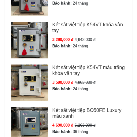
Bảo hành:
24 tháng
Kích thước ngoài
C45 x R40 x S36 cm
Mở két sắt
Khóa cơ; Mã số điện tử;
Két sắt việt tiệp K54VT khóa vân
Vân tay; App điện thoại;
tay
Face id 3D
3,290,000 đ
4,943,000 đ
Bảo hành:
24 tháng
Chữa cháy
Có (Két sắt chữa cháy)
Báo động
Có báo động + báo
Két sắt việt tiệp K54VT màu trắng
khóa vân tay
chống trộm qua điện
thoại
3,590,000 đ
4,963,000 đ
Bảo hành:
24 tháng
Bảo hành
36 Tháng
Két sắt việt tiệp BO50FE Luxury
Màu sắc
Kem
màu xanh
4,690,000 đ
6,263,000 đ
Tình trạng
Mới 100% – nguyên đai
Bảo hành:
36 tháng
nguyên kiện - bảo hành