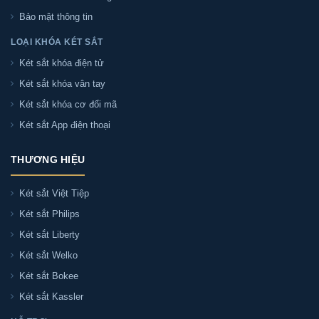
Bảo mật thông tin
Tư Vấn & Hỏi Đáp Về Két sắt Bofa
LOẠI KHÓA KÉT SẮT
BOSHANG BS-45BS3
Két sắt khóa điện tử
Két sắt khóa vân tay
Két sắt khóa cơ đổi mã
Két sắt Bofa BOSHANG BS-45BS3 có chữa cháy
Két sắt App điện thoại
không?
THƯƠNG HIỆU
Có. Két sắt Bofa BOSHANG BS-45BS3 là két sắt
chữa cháy — được thiết kế với lớp bột + bê tông
Két sắt Việt Tiệp
chữa cháy và thân thép nguyên khối, giúp bảo vệ
Két sắt Philips
tài sản, giấy tờ phòng khi xảy ra hoả hoạn.
Két sắt Liberty
Két sắt Welko
Két sắt Bofa BOSHANG BS-45BS3 giá bao nhiêu?
Két sắt Bokee
Két sắt Kassler
Két sắt Bofa BOSHANG BS-45BS3 có màu gì?