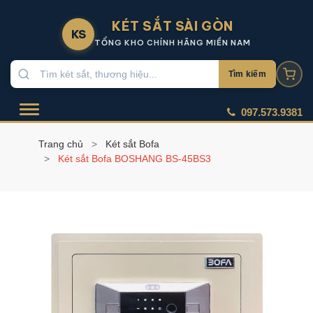
KÉT SẮT SÀI GÒN
KS
TỔNG KHO CHÍNH HÃNG MIỀN NAM
Tìm kiếm
097.573.9381
Trang chủ
Két sắt Bofa
Két sắt Bofa BOSHANG BS-45BS3