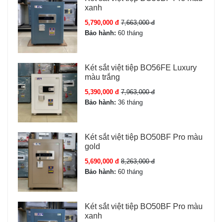
xanh
Vân tay, Mã số điện tử, Chìa cơ, App Tuya
Dung lượng vân tay:
5,790,000 đ
Tối đa 30 vân tay
7,663,000 đ
Bảo hành:
60 tháng
Kết nối:
Wifi qua App Tuya (iOS/Android)
Chống cháy:
Có lớp cách nhiệt
Nguồn điện:
04 viên pin Alkaline size AA
Két sắt việt tiệp BO56FE Luxury
Pin dự phòng:
Chìa cơ dự phòng và hộp kích pin tạm
màu trắng
thời
5,390,000 đ
7,963,000 đ
Màu sắc:
Kem sang trọng
Bảo hành:
36 tháng
Cấu tạo nội thất:
1 ngăn chính + 1 ngăn phụ + 1 ngăn
bí mật + 1 hộc ngăn kéo
Bảo hành:
36 tháng chính hãng tại TPHCM
Két sắt việt tiệp BO50BF Pro màu
gold
5,690,000 đ
8,263,000 đ
Tính năng Két sắt Bofa BOSHANG BS-
Bảo hành:
60 tháng
45BS3
Két sắt Bofa BOSHANG BS-45BS3 sở hữu 6 phương
Két sắt việt tiệp BO50BF Pro màu
xanh
thức mở khóa hàng đầu hiện nay - lựa chọn lý tưởng