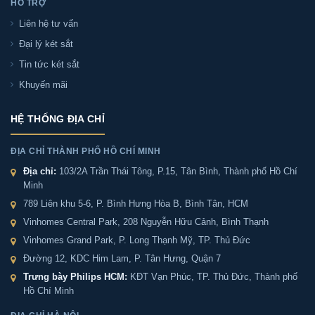
HỖ TRỢ
Liên hệ tư vấn
Kích thước ngoài Két sắt Bofa BOSHANG BS-
Đại lý két sắt
45BS3 là bao nhiêu?
Tin tức két sắt
Khuyến mãi
Két sắt Bofa BOSHANG BS-45BS3 có dễ sử dụng
không?
HỆ THỐNG ĐỊA CHỈ
ĐỊA CHỈ THÀNH PHỐ HỒ CHÍ MINH
Pin Két sắt Bofa BOSHANG BS-45BS3 dùng được
bao lâu?
Địa chỉ:
103/2A Trần Thái Tông, P.15, Tân Bình, Thành phố Hồ Chí
Minh
789 Liên khu 5-6, P. Bình Hưng Hòa B, Bình Tân, HCM
Hết pin Két sắt Bofa BOSHANG BS-45BS3 có mở
Vinhomes Central Park, 208 Nguyễn Hữu Cảnh, Bình Thạnh
khóa được không?
Vinhomes Grand Park, P. Long Thạnh Mỹ, TP. Thủ Đức
Đường 12, KDC Him Lam, P. Tân Hưng, Quận 7
Két sắt Bofa BOSHANG BS-45BS3 có phù hợp với
Trưng bày Philips HCM:
KĐT Vạn Phúc, TP. Thủ Đức, Thành phố
gia đình không?
Hồ Chí Minh