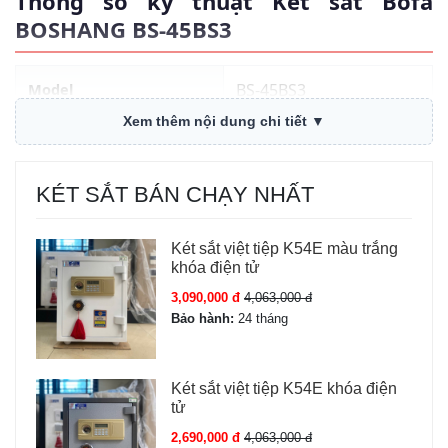
Thông số kỹ thuật Két sắt Bofa
BOSHANG BS-45BS3
Model
BS-45BS3
Xem thêm nội dung chi tiết ▼
Giá
11,800,000 đ
Báo động
Có chế độ báo động
KÉT SẮT BÁN CHẠY NHẤT
chống cạy phá, báo khi
nhập sai mật khẩu
Két sắt việt tiệp K54E màu trắng
nhiều lần
khóa điện tử
3,090,000 đ
4,063,000 đ
Thương hiệu
Két sắt Bofa chính hãng
Bảo hành:
24 tháng
Nhà sản xuất
Bofa
Két sắt việt tiệp K54E khóa điện
tử
Trọng lượng
45 kg ± 5 kg
2,690,000 đ
4,063,000 đ