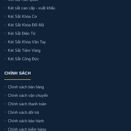
Phượng, Ba Vì, Phúc Thọ, Sơn Tây,...
Két sắt cao cấp - xuất khẩu
Két Sắt Khóa Cơ
Phân phối Két sắt Bofa BOSHANG BS-45BS3
Két Sắt Khóa Đổi Mã
chính hãng toàn quốc
Két Sắt Điện Tử
Két Sắt Khóa Vân Tay
Ngoài Hà Nội và Thành phố Hồ Chí Minh, Két sắt Sài
Két Sắt Tiệm Vàng
Gòn còn cung cấp và vận chuyển Két sắt Bofa
Két Sắt Công Đức
BOSHANG BS-45BS3 chính hãng đến các tỉnh, thành
trên cả nước như:
CHÍNH SÁCH
+ Miền Nam: Đồng Nai, Bình Dương, Vũng Tàu, Cà Mau,
Chính sách bán hàng
Long An, Bến Tre, Tây Ninh...
Chính sách vận chuyển
Chính sách thanh toán
+ Miền Bắc: Bắc Ninh, Bắc Giang, Hải Dương, Hải
Chính sách đổi trả
Phòng, Hưng Yên, Nam Định, Hà Nam, Thái Nguyên,
Tuyên Quang, Lạng Sơn, Sơn La, Vĩnh Phúc, Hòa Bình,
Chính sách bảo hành
Thanh Hóa,...
Chính sách kiểm hàng