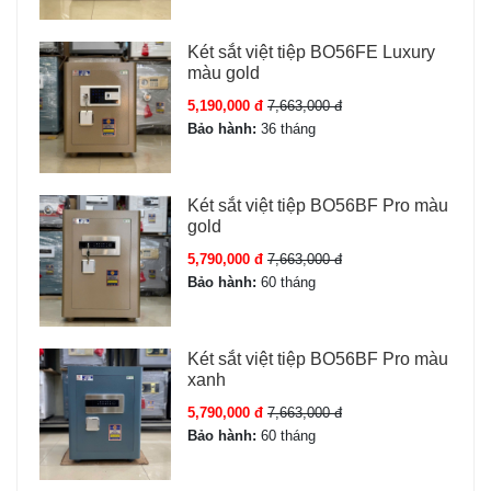
Kích thước ngoài (CxRxS):
700 x 450 x 420 mm
Loại khóa:
Face ID + vân tay + điện tử + cơ + App Tuya
Két sắt việt tiệp BO56FE Luxury
SmartPhone
màu gold
Hệ thống báo động:
Báo trộm + báo sai mật mã (kép)
5,190,000 đ
7,663,000 đ
Độ dày thép thân:
5 mm đúc đặc
Bảo hành:
36 tháng
Độ dày thép cửa:
12 mm
Chốt khóa:
4 chốt thép Φ22mm
Màu sắc:
Ghi xám sang trọng
Két sắt việt tiệp BO56BF Pro màu
Bảo hành:
36 tháng chính hãng
gold
5,790,000 đ
7,663,000 đ
Bảo hành:
60 tháng
Tính năng Két sắt Bofa model BJ-70LJ
5 phương thức mở khóa linh hoạt:
Két sắt việt tiệp BO56BF Pro màu
xanh
Face ID:
Nhận diện khuôn mặt 0.3s, hoạt động cả khi
đeo kính.
5,790,000 đ
7,663,000 đ
Vân tay:
Cảm biến sinh trắc học, lưu 100 vân tay.
Bảo hành:
60 tháng
Mật mã điện tử:
Bàn phím cảm ứng,
mật mã ảo