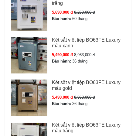
trắng
Ưu điểm Két sắt Bofa model BJ-70LJ
5,690,000 đ
8,263,000 đ
Bảo hành:
60 tháng
Bảo mật 5 lớp:
Vượt trội so với các dòng chỉ 2-3
phương thức.
Két sắt việt tiệp BO63FE Luxury
Mật mã ảo chống nhìn trộm:
Đặc trưng series Bojin.
màu xanh
Cảnh báo từ xa qua app Tuya:
Quản lý két 24/7.
5,490,000 đ
8,963,000 đ
Khoang bí mật:
Cất tài sản quan trọng nhất riêng biệt.
Bảo hành:
36 tháng
Nội thất nỉ nhung cao cấp:
Bảo vệ đồng hồ, trang
sức.
Bảo hành 36 tháng,
Két Sắt Sài Gòn dịch vụ tận nơi tại
Két sắt việt tiệp BO63FE Luxury
TP HCM.
màu gold
5,490,000 đ
8,963,000 đ
Bảo hành:
36 tháng
Phụ kiện Két sắt Bofa model BJ-70LJ
2 bộ chìa cơ dự phòng chính hãng Bofa.
Két sắt việt tiệp BO63FE Luxury
4 viên pin AA chất lượng cao.
màu trắng