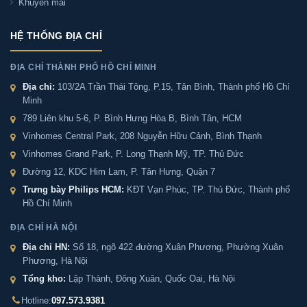
Khuyến mãi
hành xử lý cũng như giao hàng theo yêu cầu của quý
khách hàng
HỆ THỐNG ĐỊA CHỈ
ĐỊA CHỈ THÀNH PHỐ HỒ CHÍ MINH
- Cách 2
: Quý khách hàng liên hệ trực tiếp với nhân
Địa chỉ:
103/2A Trần Thái Tông, P.15, Tân Bình, Thành phố Hồ Chí
viên két sắt chúng tôi qua zalo hoặc số điện thoại
Minh
097.573.9381, chúng tôi sẽ tư vấn các mẫu loại két phù
789 Liên khu 5-6, P. Bình Hưng Hòa B, Bình Tân, HCM
hợp với yêu cầu của quý khách hàng sau đó chúng tôi
Vinhomes Central Park, 208 Nguyễn Hữu Cảnh, Bình Thạnh
sẽ tiến hành gửi hàng cho quý khách hàng.
Vinhomes Grand Park, P. Long Thạnh Mỹ, TP. Thủ Đức
Đường 12, KDC Him Lam, P. Tân Hưng, Quận 7
- Cách 3
: Quý khách hàng xem trực tiếp tại địa chỉ gần
Trưng bày Philips HCM:
KĐT Vạn Phúc, TP. Thủ Đức, Thành phố
nhất nơi quý khách hàng đang ở, chú ý để tiếp kiệm
Hồ Chí Minh
thời gian trước khi đến quý khách hàng hãy liên hệ
ĐỊA CHỈ HÀ NỘI
trước với chúng tôi để kiểm tra mẫu sản phẩm của quý
Địa chỉ HN:
Số 18, ngõ 422 đường Xuân Phương, Phường Xuân
khách hàng còn hàng tại hệ thống kho không,
Phương, Hà Nội
nếu còn hàng chúng tôi sẽ báo lại để quý khách hàng
Tổng kho:
Lập Thành, Đông Xuân, Quốc Oai, Hà Nội
có thể qua xem trực tiếp, trường hợp không có két sắt
Hotline:
097.573.9381
Sài Gòn sẽ báo lại và chuyển kho còn sản phẩm tới quý