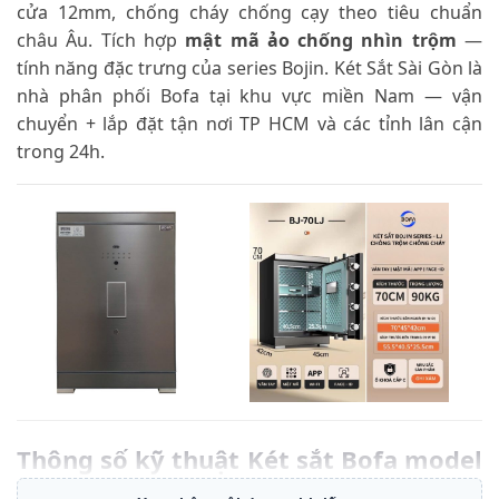
cửa 12mm, chống cháy chống cạy theo tiêu chuẩn
châu Âu. Tích hợp
mật mã ảo chống nhìn trộm
—
tính năng đặc trưng của series Bojin. Két Sắt Sài Gòn là
nhà phân phối Bofa tại khu vực miền Nam — vận
chuyển + lắp đặt tận nơi TP HCM và các tỉnh lân cận
trong 24h.
Thông số kỹ thuật Két sắt Bofa model
BJ-70LJ