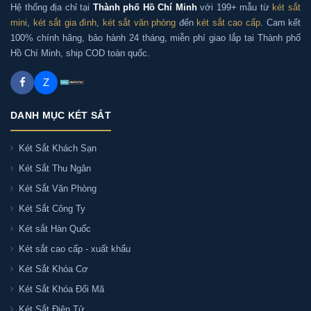
Hệ thống địa chỉ tại
Thành phố Hồ Chí Minh
với 199+ mẫu từ
két sắt
mini
,
két sắt gia đình
,
két sắt văn phòng
đến
két sắt cao cấp
. Cam kết
100% chính hãng, bảo hành 24 tháng, miễn phí giao lắp tại Thành phố
Két sắt Bofa model BJ-70LJ có chữa cháy
Hồ Chí Minh, ship COD toàn quốc.
không?
Z
Có. Két sắt Bofa model BJ-70LJ là két sắt chữa cháy
— được thiết kế với lớp bột + bê tông chữa cháy
DANH MỤC KÉT SẮT
và thân thép nguyên khối, giúp bảo vệ tài sản,
giấy tờ phòng khi xảy ra hoả hoạn.
Két Sắt Khách Sạn
Két Sắt Thu Ngân
Két Sắt Văn Phòng
Két sắt Bofa model BJ-70LJ giá bao nhiêu?
Két Sắt Công Ty
Két sắt Hàn Quốc
Két sắt Bofa model BJ-70LJ có màu gì?
Két sắt cao cấp - xuất khẩu
Két Sắt Khóa Cơ
Kích thước ngoài Két sắt Bofa model BJ-70LJ là
Két Sắt Khóa Đổi Mã
bao nhiêu?
Két Sắt Điện Tử