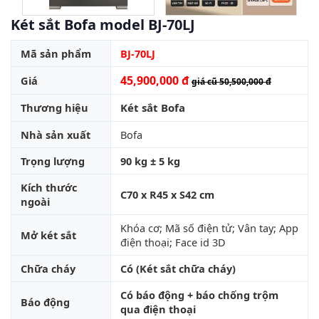
Két sắt Bofa model BJ-70LJ
Mã sản phẩm
BJ-70LJ
45,900,000 đ
Giá
giá cũ 50,500,000 đ
Thương hiệu
Két sắt Bofa
Nhà sản xuất
Bofa
Trọng lượng
90 kg ± 5 kg
Kích thước
C70 x R45 x S42 cm
ngoài
Khóa cơ; Mã số điện tử; Vân tay; App
Mở két sắt
điện thoại; Face id 3D
Chữa cháy
Có (Két sắt chữa cháy)
Có báo động + báo chống trộm
Báo động
qua điện thoại