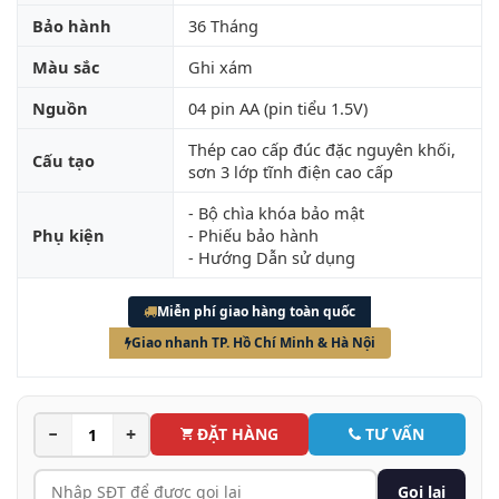
Bảo hành
36 Tháng
Màu sắc
Ghi xám
Nguồn
04 pin AA (pin tiểu 1.5V)
Thép cao cấp đúc đặc nguyên khối,
Cấu tạo
sơn 3 lớp tĩnh điện cao cấp
- Bộ chìa khóa bảo mật
Phụ kiện
- Phiếu bảo hành
- Hướng Dẫn sử dụng
Miễn phí giao hàng toàn quốc
Giao nhanh TP. Hồ Chí Minh & Hà Nội
−
+
ĐẶT HÀNG
TƯ VẤN
Gọi lại