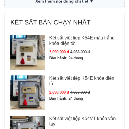
Xem thêm nội dung chi tiết ▼
Model
BJ-70LJ
KÉT SẮT BÁN CHẠY NHẤT
Giá
45,900,000 đ
Két sắt việt tiệp K54E màu trắng
Thương hiệu
khóa điện tử
Két sắt Bofa chính hãng
3,090,000 đ
4,063,000 đ
Nhà sản xuất
Bofa
Bảo hành:
24 tháng
Trọng lượng
90 kg ± 5 kg
Két sắt việt tiệp K54E khóa điện
tử
Kích thước ngoài
C70 x R45 x S42 cm
2,690,000 đ
4,063,000 đ
Bảo hành:
24 tháng
Mở két sắt
Khóa cơ; Mã số điện tử;
Vân tay; App điện thoại;
Face id 3D
Két sắt việt tiệp K54VT khóa vân
tay