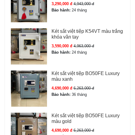
Chữa cháy
Có (Két sắt chữa cháy)
3,290,000 đ
4,943,000 đ
Bảo hành:
24 tháng
Báo động
Có báo động + báo
chống trộm qua điện
thoại
Két sắt việt tiệp K54VT màu trắng
khóa vân tay
Bảo hành
36 Tháng
3,590,000 đ
4,963,000 đ
Bảo hành:
24 tháng
Màu sắc
Ghi xám
Két sắt việt tiệp BO50FE Luxury
Tình trạng
Mới 100% – nguyên đai
màu xanh
nguyên kiện - bảo hành
4,690,000 đ
6,263,000 đ
online chính hãng
Bảo hành:
36 tháng
Nguồn
04 pin AA (pin tiểu 1.5V)
Két sắt việt tiệp BO50FE Luxury
màu gold
Cấu tạo Két sắt Bofa model BJ-70LJ
4,690,000 đ
6,263,000 đ