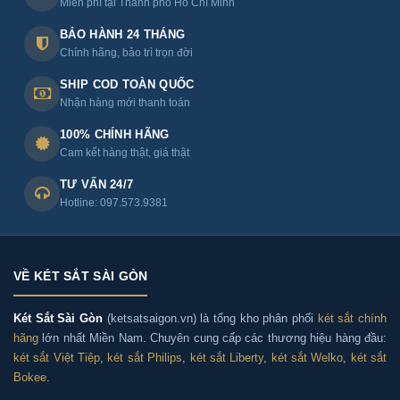
Phân phối Két sắt Bofa model BJ-70LJ chính
Miễn phí tại Thành phố Hồ Chí Minh
hãng toàn quốc
BẢO HÀNH 24 THÁNG
Chính hãng, bảo trì trọn đời
Ngoài Hà Nội và Thành phố Hồ Chí Minh, Két sắt Sài
SHIP COD TOÀN QUỐC
Gòn còn cung cấp và vận chuyển Két sắt Bofa model BJ-
Nhận hàng mới thanh toán
70LJ chính hãng đến các tỉnh, thành trên cả nước như:
100% CHÍNH HÃNG
Cam kết hàng thật, giá thật
+ Miền Nam: Đồng Nai, Bình Dương, Vũng Tàu, Cà Mau,
TƯ VẤN 24/7
Long An, Bến Tre, Tây Ninh...
Hotline: 097.573.9381
+ Miền Bắc: Bắc Ninh, Bắc Giang, Hải Dương, Hải
Phòng, Hưng Yên, Nam Định, Hà Nam, Thái Nguyên,
Tuyên Quang, Lạng Sơn, Sơn La, Vĩnh Phúc, Hòa Bình,
VỀ KÉT SẮT SÀI GÒN
Thanh Hóa,...
Két Sắt Sài Gòn
(ketsatsaigon.vn) là tổng kho phân phối
két sắt chính
hãng
lớn nhất Miền Nam. Chuyên cung cấp các thương hiệu hàng đầu:
két sắt Việt Tiệp
,
két sắt Philips
,
két sắt Liberty
,
két sắt Welko
,
két sắt
Tư Vấn & Hỏi Đáp Về Két sắt Bofa
Bokee
.
model BJ-70LJ