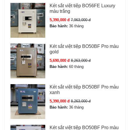
chống nhìn trộm
.
Két sắt việt tiệp BO56FE Luxury
Khóa cơ:
Chìa dự phòng khi mất điện / hỏng pin.
màu trắng
App Tuya:
Mở qua điện thoại, nhận notification, phân
5,390,000 đ
7,963,000 đ
quyền truy cập.
Bảo hành:
36 tháng
Bảo mật nâng cao:
Mật mã uy hiếp — khi bị ép, gửi SOS âm thầm.
Báo động kép khi sai mật mã quá 3 lần.
Két sắt việt tiệp BO50BF Pro màu
gold
Khoang bí mật riêng cho tài sản giá trị cao.
Vách ngăn tháo rời linh hoạt.
5,690,000 đ
8,263,000 đ
Bảo hành:
60 tháng
Két sắt việt tiệp BO50BF Pro màu
xanh
5,390,000 đ
8,263,000 đ
Bảo hành:
36 tháng
Két sắt việt tiệp BO50BF Pro màu