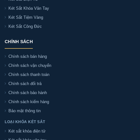
Két Sắt Khóa Vân Tay
Két sắt Bofa model BJ-70LJ có dễ sử dụng
Két Sắt Tiệm Vàng
không?
Két Sắt Công Đức
Pin Két sắt Bofa model BJ-70LJ dùng được bao
CHÍNH SÁCH
lâu?
Chính sách bán hàng
Hết pin Két sắt Bofa model BJ-70LJ có mở khóa
Chính sách vận chuyển
được không?
Chính sách thanh toán
Chính sách đổi trả
Két sắt Bofa model BJ-70LJ có phù hợp với gia
Chính sách bảo hành
đình không?
Chính sách kiểm hàng
Bảo mật thông tin
Két sắt Bofa model BJ-70LJ có sẵn ở Sài Gòn
không?
LOẠI KHÓA KÉT SẮT
Két sắt khóa điện tử
Địa chỉ mua Két sắt Bofa model BJ-70LJ chính