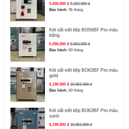
Phiếu bảo hành 36 tháng.
5,690,000 đ
9,263,000 đ
Sách HDSD song ngữ Việt-Anh.
Bảo hành:
36 tháng
Cáp USB sạc khẩn cấp.
QR code kết nối app Tuya SmartLife.
Két sắt việt tiệp BO56BF Pro màu
trắng
Một số lưu ý khi lựa chọn Két sắt
6,090,000 đ
9,663,000 đ
Bofa model BJ-70LJ
Bảo hành:
60 tháng
- Dung tích, Kích thước két sắt phù hợp với nhu cầu sử
dụng: dung tích, kích thước két sẽ quy định lượng đồ
Két sắt việt tiệp BO63BF Pro màu
gold
vật bạn có thể bỏ vào két. Bạn nên chọn kích thước tuỳ
theo nhu cầu cần lưu trữ
6,190,000 đ
10,963,000 đ
Bảo hành:
60 tháng
- Công nghệ mở két: bạn nên quan tâm đó là loại két
sắt khoá vân tay, điện tử hay khoá cơ và chọn tuỳ theo
Két sắt việt tiệp BO63BF Pro màu
nhu cầu sử dụng.
xanh
6,190,000 đ
10,963,000 đ