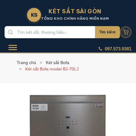
KÉT SẮT SÀI GÒN
KS
TỔNG KHO CHÍNH HÃNG MIỀN NAM
Tìm kiếm
097.573.9381
Trang chủ
Két sắt Bofa
Két sắt Bofa model BJ-70LJ