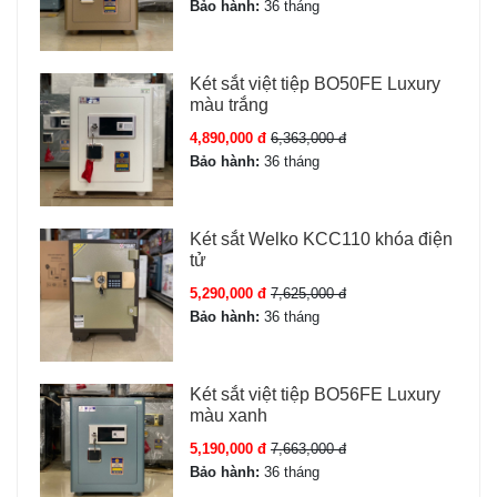
Bảo hành:
36 tháng
- Thân két đúc đặc nguyên khối từ thép cường lực dày
5mm, lớp sơn nano 3 lớp chống trầy xước, chống gỉ.
Két sắt việt tiệp BO50FE Luxury
- Cánh cửa thép đặc dày 12mm, gắn 4 thanh chốt khóa
màu trắng
thép Φ22mm khóa đa điểm 4 hướng.
4,890,000 đ
6,363,000 đ
- Bản lề cửa giấu kín bên trong thân két.
Bảo hành:
36 tháng
- Khoang chứa lót nội thất nỉ cao cấp, chia 2 khoang
chính + 1 khoang bí mật + 1 ngăn kéo có khóa phụ.
Két sắt Welko KCC110 khóa điện
tử
- Đèn LED tự sáng khi mở cửa, cảm biến rung 3 trục
báo động khi bị tác động.
5,290,000 đ
7,625,000 đ
Bảo hành:
36 tháng
Đặc tính sản phẩm Két sắt Bofa
model BJ-70LJ
Két sắt việt tiệp BO56FE Luxury
màu xanh
Model:
BJ-70LJ
5,190,000 đ
7,663,000 đ
Trọng lượng:
90 kg
Bảo hành:
36 tháng