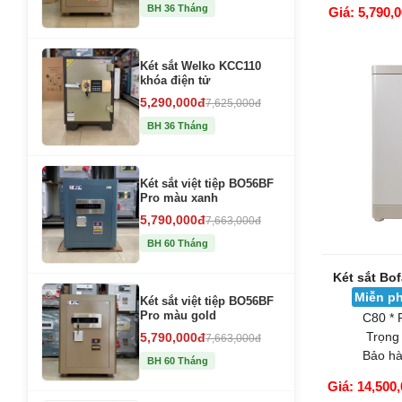
BH 36 Tháng
Giá: 5,790,
GIỎ HÀNG
Két sắt Welko KCC110
khóa điện tử
5,290,000đ
7,625,000đ
BH 36 Tháng
Két sắt việt tiệp BO56BF
Pro màu xanh
5,790,000đ
7,663,000đ
BH 60 Tháng
Két sắt Bo
Miễn ph
Két sắt việt tiệp BO56BF
Pro màu gold
C80 * 
Trọng
5,790,000đ
7,663,000đ
Bảo hà
BH 60 Tháng
Giá: 14,500,