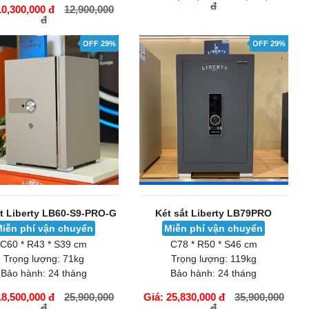
đ
10,300,000 đ
12,900,000
đ
ÀNG
GIỎ HÀNG
OFF 29%
OFF 29%
ắt Liberty LB60-S9-PRO-G
Két sắt Liberty LB79PRO
iễn phí vận chuyển
Miễn phí vận chuyển
C60 * R43 * S39 cm
C78 * R50 * S46 cm
Trọng lượng:
71kg
Trọng lượng:
119kg
Bảo hành:
24 tháng
Bảo hành:
24 tháng
18,500,000 đ
25,900,000
Giá: 25,830,000 đ
35,900,000
đ
đ