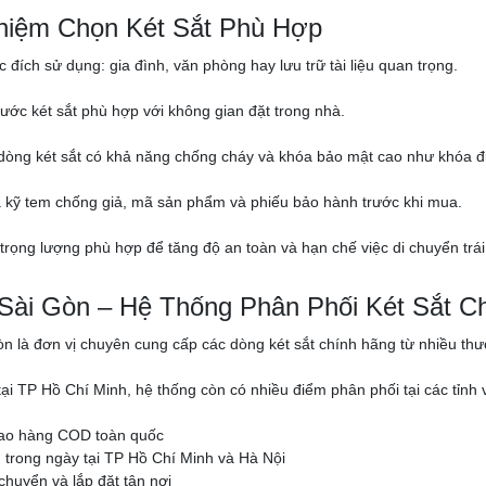
hiệm Chọn Két Sắt Phù Hợp
 đích sử dụng: gia đình, văn phòng hay lưu trữ tài liệu quan trọng.
hước két sắt phù hợp với không gian đặt trong nhà.
 dòng két sắt có khả năng chống cháy và khóa bảo mật cao như khóa đi
a kỹ tem chống giả, mã sản phẩm và phiếu bảo hành trước khi mua.
 trọng lượng phù hợp để tăng độ an toàn và hạn chế việc di chuyển trái
 Sài Gòn – Hệ Thống Phân Phối Két Sắt C
òn là đơn vị chuyên cung cấp các dòng két sắt chính hãng từ nhiều thươn
 tại TP Hồ Chí Minh, hệ thống còn có nhiều điểm phân phối tại các tỉ
iao hàng COD toàn quốc
trong ngày tại TP Hồ Chí Minh và Hà Nội
chuyển và lắp đặt tận nơi