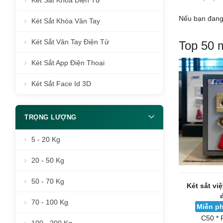
Két Sắt Khóa Điện Tử
Nếu bạn đang 
Két Sắt Khóa Vân Tay
Két Sắt Vân Tay Điện Tử
Top 50 
Két Sắt App Điện Thoại
Két Sắt Face Id 3D
TRỌNG LƯỢNG
5 - 20 Kg
20 - 50 Kg
50 - 70 Kg
Két sắt vi
70 - 100 Kg
Miễn ph
C50 * 