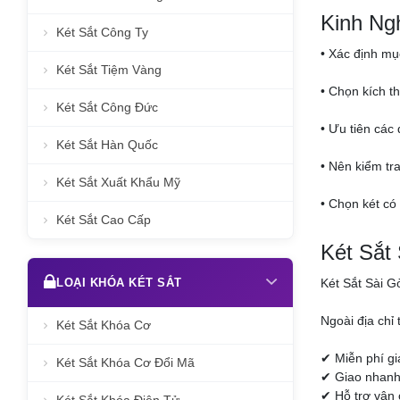
Kinh Ng
Két Sắt Công Ty
• Xác định mục
Két Sắt Tiệm Vàng
• Chọn kích t
Két Sắt Công Đức
• Ưu tiên các
Két Sắt Hàn Quốc
• Nên kiểm tr
Két Sắt Xuất Khẩu Mỹ
• Chọn két có
Két Sắt Cao Cấp
Két Sắt
LOẠI KHÓA KÉT SẮT
Két Sắt Sài G
Ngoài địa chỉ
Két Sắt Khóa Cơ
✔ Miễn phí g
Két Sắt Khóa Cơ Đổi Mã
✔ Giao nhanh 
✔ Hỗ trợ vận 