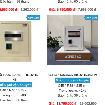
Bảo hành:
36 tháng
Bảo hành:
60 tháng
5,690,000 đ
9,263,000 đ
Giá: 5,790,000 đ
7,663,000 đ
ÀNG
GIỎ HÀNG
OFF 21%
OFF 28%
ắt Bofa model FDG-A1D-
Két sắt Aifeibao HK-A1D-45-HM
45
Miễn phí vận chuyển
iễn phí vận chuyển
C45 * R38 * S35 cm
C48 * R40 * S35 cm
Trọng lượng:
41kg
Trọng lượng:
48kg
Bảo hành:
36 tháng
Bảo hành:
36 tháng
Giá: 13,790,000 đ
19,002,600