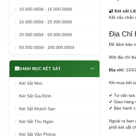
10.000.000đ - 15.000.000đ
🔐
Két sắt Li
Kết cấu chắc 
15.000.000đ - 25.000.000đ
Địa Chỉ
25.000.000đ - 50.000.000đ
Để đảm bảo mu
50.000.000đ - 100.000.000đ
Một địa chỉ đ
DANH MỤC KÉT SẮT
Địa chỉ:
103/2
Khi mua két s
Két Sắt Mini
✔ Tư vấn lựa
Két Sắt Gia Đình
✔ Giao hàng v
✔ Bảo hành ch
Két Sắt Khách Sạn
Ngoài ra bạn 
Két Sắt Thu Ngân
phối két sắt 
Két Sắt Văn Phòng