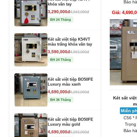
Bảo hà
khóa vân tay
3,290,000đ
4,943,000đ
Giá: 4,690,
GIỎ HÀNG
BH 24 Tháng
Két sắt việt tiệp K54VT
màu trắng khóa vân tay
3,590,000đ
4,963,000đ
BH 24 Tháng
Két sắt việt tiệp BO50FE
Luxury màu xanh
4,690,000đ
6,263,000đ
Két sắt việ
BH 36 Tháng
m
Miễn ph
C56 * 
Két sắt việt tiệp BO50FE
Trọng
Luxury màu gold
Bảo hà
4,690,000đ
6,263,000đ