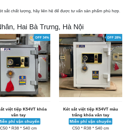
t sắt chất lượng, hãy liên hệ để được tư vấn sản phẩm phù hợp.
Nhân, Hai Bà Trưng, Hà Nội
OFF 34%
OFF 28%
sắt việt tiệp K54VT khóa
Két sắt việt tiệp K54VT màu
vân tay
trắng khóa vân tay
iễn phí vận chuyển
Miễn phí vận chuyển
C50 * R38 * S40 cm
C50 * R38 * S40 cm