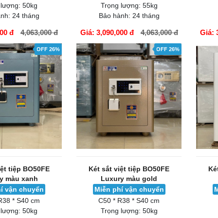
 lượng:
50kg
Trọng lượng:
55kg
nh:
24 tháng
Bảo hành:
24 tháng
000 đ
4,063,000 đ
Giá: 3,090,000 đ
4,063,000 đ
Giá: 
GIỎ HÀNG
GIỎ H
OFF 26%
OFF 26%
iệt tiệp BO50FE
Két sắt việt tiệp BO50FE
Ké
y màu xanh
Luxury màu gold
í vận chuyển
Miễn phí vận chuyển
M
R38 * S40 cm
C50 * R38 * S40 cm
 lượng:
50kg
Trọng lượng:
50kg