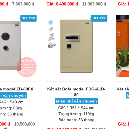
000 đ
7,663,000 đ
Giá: 6,490,000 đ
11,963,000 đ
Giá: 
GIỎ HÀNG
GIỎ H
OFF 26%
OFF 21%
fa model ZB-80FX
Két sắt Bofa model FDG-A1D-
Két s
80
í vận chuyển
M
Miễn phí vận chuyển
R46 * S40 cm
C80 * R51 * S44 cm
 lượng:
63kg
Trọng lượng:
119kg
nh:
36 tháng
Bảo hành:
36 tháng
000 đ
19,500,000
Giá: 
đ