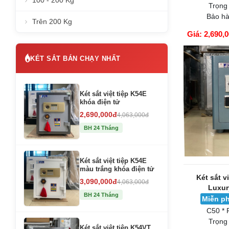
100 - 200 Kg
Trọng
Bảo hà
Trên 200 Kg
Giá: 2,690,
GIỎ HÀNG
KÉT SẮT BÁN CHẠY NHẤT
Két sắt việt tiệp K54E
khóa điện tử
2,690,000đ
4,063,000đ
BH 24 Tháng
Két sắt việt tiệp K54E
màu trắng khóa điện tử
Két sắt v
3,090,000đ
4,063,000đ
Luxur
BH 24 Tháng
Miễn ph
C50 * 
Trọng
Két sắt việt tiệp K54VT