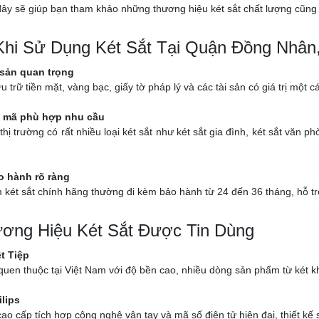
 đây sẽ giúp bạn tham khảo những thương hiệu két sắt chất lượng cũn
 Khi Sử Dụng Két Sắt Tại Quận Đồng Nhân,
 sản quan trọng
ưu trữ tiền mặt, vàng bạc, giấy tờ pháp lý và các tài sản có giá trị một
 mã phù hợp nhu cầu
thị trường có rất nhiều loại két sắt như két sắt gia đình, két sắt văn
o hành rõ ràng
két sắt chính hãng thường đi kèm bảo hành từ 24 đến 36 tháng, hỗ trợ k
ơng Hiệu Két Sắt Được Tin Dùng
ệt Tiệp
uen thuộc tại Việt Nam với độ bền cao, nhiều dòng sản phẩm từ két kh
ilips
ao cấp tích hợp công nghệ vân tay và mã số điện tử hiện đại, thiết kế 