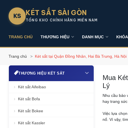
KÉT SẮT SÀI GÒN
KS
TỔNG KHO CHÍNH HÃNG MIỀN NAM
TRANG CHỦ
THƯƠNG HIỆU
DANH MỤC
KHÓA
Trang chủ
Két sắt tại Quận Đồng Nhân, Hai Bà Trưng, Hà Nội
THƯƠNG HIỆU KÉT SẮT
Mua Két
Lý
Két sắt Aifeibao
Nhu cầu bảo v
Két sắt Bofa
hay trang sức
Két sắt Bokee
Việc lựa chọ
nổ. Vì vậy, tì
Két sắt Kassler