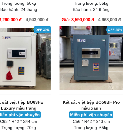
Trọng lượng:
50kg
Trọng lượng:
55kg
Bảo hành:
24 tháng
Bảo hành:
24 tháng
3,290,000 đ
4,943,000 đ
Giá: 3,590,000 đ
4,963,000 đ
ÀNG
GIỎ HÀNG
OFF 39%
OFF 25%
t sắt việt tiệp BO63FE
Két sắt việt tiệp BO56BF Pro
Luxury màu trắng
màu xanh
iễn phí vận chuyển
Miễn phí vận chuyển
C63 * R42 * S44 cm
C56 * R42 * S43 cm
Trọng lượng:
70kg
Trọng lượng:
65kg