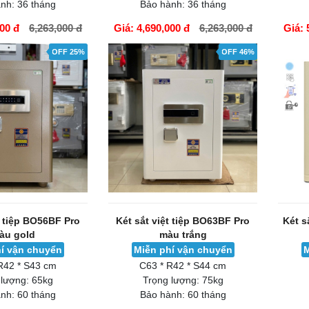
nh:
36 tháng
Bảo hành:
36 tháng
000 đ
6,263,000 đ
Giá: 4,690,000 đ
6,263,000 đ
Giá: 
GIỎ HÀNG
GIỎ H
OFF 25%
OFF 46%
t tiệp BO56BF Pro
Két sắt việt tiệp BO63BF Pro
Két s
àu gold
màu trắng
í vận chuyển
Miễn phí vận chuyển
M
R42 * S43 cm
C63 * R42 * S44 cm
 lượng:
65kg
Trọng lượng:
75kg
nh:
60 tháng
Bảo hành:
60 tháng