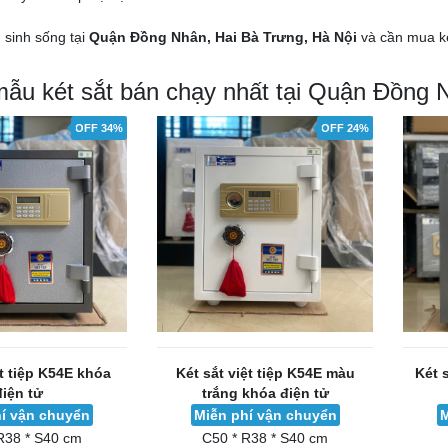
sinh sống tại
Quận Đồng Nhân, Hai Bà Trưng, Hà Nội
và cần mua ké
mẫu két sắt bán chạy nhất tại Quận Đồng 
OFF 34%
OFF 24%
ệt tiệp K54E khóa
Két sắt việt tiệp K54E màu
Két 
điện tử
trắng khóa điện tử
í vận chuyển
Miễn phí vận chuyển
M
R38 * S40 cm
C50 * R38 * S40 cm