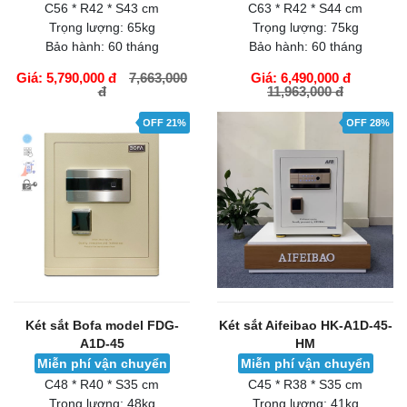
C56 * R42 * S43 cm
C63 * R42 * S44 cm
Trọng lượng:
65kg
Trọng lượng:
75kg
Bảo hành:
60 tháng
Bảo hành:
60 tháng
Giá: 5,790,000 đ
7,663,000
Giá: 6,490,000 đ
đ
11,963,000 đ
GIỎ HÀNG
GIỎ HÀNG
OFF 21%
OFF 28%
Két sắt Bofa model FDG-
Két sắt Aifeibao HK-A1D-45-
A1D-45
HM
Miễn phí vận chuyển
Miễn phí vận chuyển
C48 * R40 * S35 cm
C45 * R38 * S35 cm
Trọng lượng:
48kg
Trọng lượng:
41kg