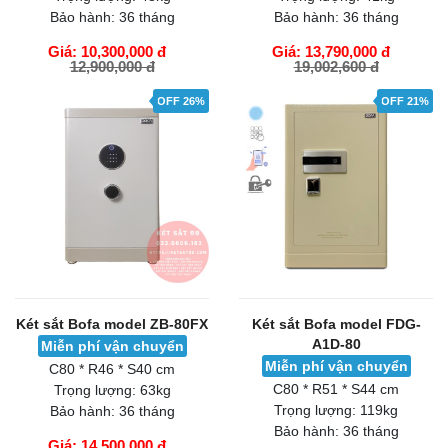
Bảo hành:
36 tháng
Bảo hành:
36 tháng
Giá: 10,300,000 đ
Giá: 13,790,000 đ
12,900,000 đ
19,002,600 đ
GIỎ HÀNG
GIỎ HÀNG
OFF 26%
OFF 21%
Két sắt Bofa model ZB-80FX
Két sắt Bofa model FDG-
A1D-80
Miễn phí vận chuyển
Miễn phí vận chuyển
C80 * R46 * S40 cm
C80 * R51 * S44 cm
Trọng lượng:
63kg
Trọng lượng:
119kg
Bảo hành:
36 tháng
Bảo hành:
36 tháng
Giá: 14,500,000 đ