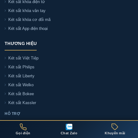
Két sắt khóa điện tử
Két sắt khóa vân tay
Két sắt khóa cơ đổi mã
Két sắt App điện thoại
THƯƠNG HIỆU
Két sắt Việt Tiệp
Két sắt Philips
Két sắt Liberty
Két sắt Welko
Két sắt Bokee
Két sắt Kassler
HỖ TRỢ
Liên hệ tư vấn
Đại lý két sắt
Gọi điện
Chat Zalo
Khuyến mãi