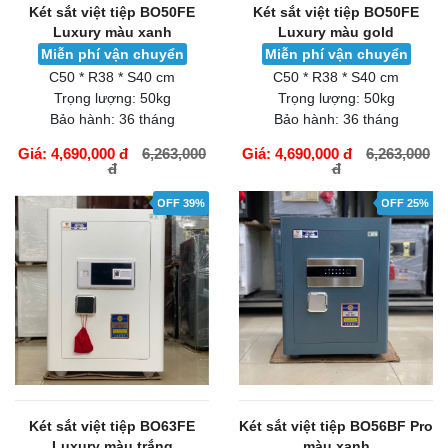
Két sắt việt tiệp BO50FE
Két sắt việt tiệp BO50FE
Luxury màu xanh
Luxury màu gold
Miễn phí vận chuyển
Miễn phí vận chuyển
C50 * R38 * S40 cm
C50 * R38 * S40 cm
Trọng lượng:
50kg
Trọng lượng:
50kg
Bảo hành:
36 tháng
Bảo hành:
36 tháng
Giá: 4,690,000 đ
6,263,000
Giá: 4,690,000 đ
6,263,000
đ
đ
GIỎ HÀNG
GIỎ HÀNG
OFF 39%
OFF 25%
Két sắt việt tiệp BO63FE
Két sắt việt tiệp BO56BF Pro
Luxury màu trắng
màu xanh