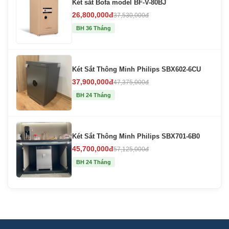
Két sắt Bofa model BF-V-80BJ
26,800,000đ
37,530,000đ
BH 36 Tháng
Két Sắt Thông Minh Philips SBX602-6CU
37,900,000đ
47,375,000đ
BH 24 Tháng
Két Sắt Thông Minh Philips SBX701-6B0
45,700,000đ
57,125,000đ
BH 24 Tháng