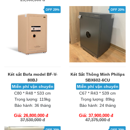
GIỎ HÀNG
GIỎ HÀNG
OFF 29%
OFF 20%
Két sắt Bofa model BF-V-
Két Sắt Thông Minh Philips
80BJ
SBX602-6CU
Miễn phí vận chuyển
Miễn phí vận chuyển
C80 * R48 * S33 cm
C67 * R43 * S39 cm
Trọng lượng:
119kg
Trọng lượng:
89kg
Bảo hành:
36 tháng
Bảo hành:
24 tháng
Giá: 26,800,000 đ
Giá: 37,900,000 đ
37,530,000 đ
47,375,000 đ
GIỎ HÀNG
GIỎ HÀNG
OFF 20%
OFF 20%