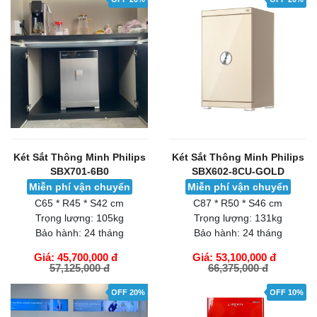
Két Sắt Thông Minh Philips
Két Sắt Thông Minh Philips
SBX701-6B0
SBX602-8CU-GOLD
Miễn phí vận chuyển
Miễn phí vận chuyển
C65 * R45 * S42 cm
C87 * R50 * S46 cm
Trọng lượng:
105kg
Trọng lượng:
131kg
Bảo hành:
24 tháng
Bảo hành:
24 tháng
Giá: 45,700,000 đ
Giá: 53,100,000 đ
57,125,000 đ
66,375,000 đ
GIỎ HÀNG
GIỎ HÀNG
OFF 20%
OFF 10%