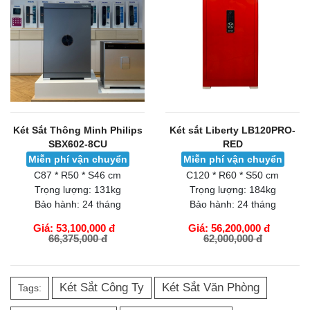
Két Sắt Thông Minh Philips
Két sắt Liberty LB120PRO-
SBX602-8CU
RED
Miễn phí vận chuyển
Miễn phí vận chuyển
C87 * R50 * S46 cm
C120 * R60 * S50 cm
Trọng lượng:
131kg
Trọng lượng:
184kg
Bảo hành:
24 tháng
Bảo hành:
24 tháng
Giá: 53,100,000 đ
Giá: 56,200,000 đ
66,375,000 đ
62,000,000 đ
GIỎ HÀNG
GIỎ HÀNG
Két Sắt Công Ty
Két Sắt Văn Phòng
Tags: