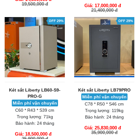
19,500,000 đ
Giá: 17,000,000 đ
21,400,000 đ
GIỎ HÀNG
GIỎ HÀNG
OFF 29%
OFF 29%
Két sắt Liberty LB60-S9-
Két sắt Liberty LB79PRO
PRO-G
Miễn phí vận chuyển
Miễn phí vận chuyển
C78 * R50 * S46 cm
C60 * R43 * S39 cm
Trọng lượng:
119kg
Trọng lượng:
71kg
Bảo hành:
24 tháng
Bảo hành:
24 tháng
Giá: 25,830,000 đ
35,900,000 đ
Giá: 18,500,000 đ
25,900,000 đ