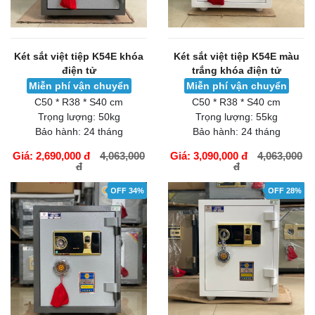
Két sắt việt tiệp K54E khóa
Két sắt việt tiệp K54E màu
điện tử
trắng khóa điện tử
Miễn phí vận chuyển
Miễn phí vận chuyển
C50 * R38 * S40 cm
C50 * R38 * S40 cm
Trọng lượng:
50kg
Trọng lượng:
55kg
Bảo hành:
24 tháng
Bảo hành:
24 tháng
Giá: 2,690,000 đ
4,063,000
Giá: 3,090,000 đ
4,063,000
đ
đ
GIỎ HÀNG
GIỎ HÀNG
OFF 34%
OFF 28%