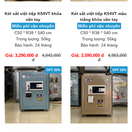
Két sắt việt tiệp K54VT khóa
Két sắt việt tiệp K54VT màu
vân tay
trắng khóa vân tay
Miễn phí vận chuyển
Miễn phí vận chuyển
C50 * R38 * S40 cm
C50 * R38 * S40 cm
Trọng lượng:
50kg
Trọng lượng:
55kg
Bảo hành:
24 tháng
Bảo hành:
24 tháng
Giá: 3,290,000 đ
4,943,000
Giá: 3,590,000 đ
4,963,000
đ
đ
GIỎ HÀNG
GIỎ HÀNG
OFF 26%
OFF 26%