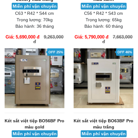
Miễn phí vận chuyển
Miễn phí vận chuyển
C63 * R42 * S44 cm
C56 * R42 * S43 cm
Trọng lượng:
70kg
Trọng lượng:
65kg
Bảo hành:
36 tháng
Bảo hành:
60 tháng
Giá: 5,690,000 đ
9,263,000
Giá: 5,790,000 đ
7,663,000
đ
đ
GIỎ HÀNG
GIỎ HÀNG
OFF 25%
OFF 46%
Két sắt việt tiệp BO56BF Pro
Két sắt việt tiệp BO63BF Pro
màu gold
màu trắng
Miễn phí vận chuyển
Miễn phí vận chuyển