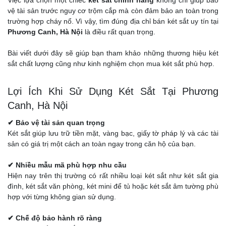
Việc lựa chọn một chiếc
két sắt chính hãng
không chỉ giúp bảo
vệ tài sản trước nguy cơ trộm cắp mà còn đảm bảo an toàn trong
trường hợp cháy nổ. Vì vậy, tìm đúng địa chỉ bán két sắt uy tín tại
Phương Canh, Hà Nội
là điều rất quan trọng.
Bài viết dưới đây sẽ giúp bạn tham khảo những thương hiệu két
sắt chất lượng cũng như kinh nghiệm chọn mua két sắt phù hợp.
Lợi Ích Khi Sử Dụng Két Sắt Tại Phương
Canh, Hà Nội
✔ Bảo vệ tài sản quan trọng
Két sắt giúp lưu trữ tiền mặt, vàng bạc, giấy tờ pháp lý và các tài
sản có giá trị một cách an toàn ngay trong căn hộ của bạn.
✔ Nhiều mẫu mã phù hợp nhu cầu
Hiện nay trên thị trường có rất nhiều loại két sắt như két sắt gia
đình, két sắt văn phòng, két mini để tủ hoặc két sắt âm tường phù
hợp với từng không gian sử dụng.
✔ Chế độ bảo hành rõ ràng