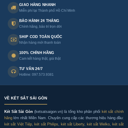
GIAO HÀNG NHANH
Miễn phí tại Thành phố Hồ Chí Minh
BẢO HÀNH 24 THÁNG
Chính hãng, bảo trì trọn đời
SHIP COD TOÀN QUỐC
Nhận hàng mới thanh toán
100% CHÍNH HÃNG
Cam kết hàng thật, giá thật
TƯ VẤN 24/7
Hotline: 097.573.9381
VỀ KÉT SẮT SÀI GÒN
Két Sắt Sài Gòn
(ketsatsaigon.vn) là tổng kho phân phối
két sắt chính
hãng
lớn nhất Miền Nam. Chuyên cung cấp các thương hiệu hàng đầu:
két sắt Việt Tiệp
,
két sắt Philips
,
két sắt Liberty
,
két sắt Welko
,
két sắt