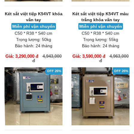
Két sắt việt tiệp K54VT khóa
Két sắt việt tiệp K54VT màu
vân tay
trắng khóa vân tay
Miễn phí vận chuyển
Miễn phí vận chuyển
C50 * R38 * S40 cm
C50 * R38 * S40 cm
Trọng lượng:
50kg
Trọng lượng:
55kg
Bảo hành:
24 tháng
Bảo hành:
24 tháng
Giá: 3,290,000 đ
4,943,000
Giá: 3,590,000 đ
4,963,000
đ
đ
GIỎ HÀNG
GIỎ HÀNG
OFF 26%
OFF 26%