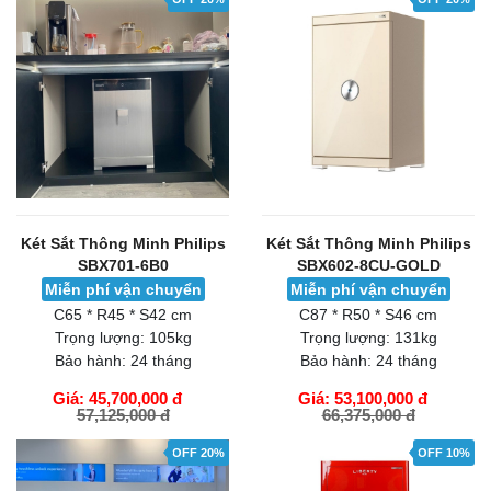
Két Sắt Thông Minh Philips
Két Sắt Thông Minh Philips
SBX701-6B0
SBX602-8CU-GOLD
Miễn phí vận chuyển
Miễn phí vận chuyển
C65 * R45 * S42 cm
C87 * R50 * S46 cm
Trọng lượng:
105kg
Trọng lượng:
131kg
Bảo hành:
24 tháng
Bảo hành:
24 tháng
Giá: 45,700,000 đ
Giá: 53,100,000 đ
57,125,000 đ
66,375,000 đ
GIỎ HÀNG
GIỎ HÀNG
OFF 20%
OFF 10%