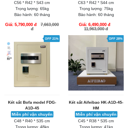
C56 * R42 * S43 cm
C63 * R42 * S44 cm
Trọng lượng:
65kg
Trọng lượng:
75kg
Bảo hành:
60 tháng
Bảo hành:
60 tháng
Giá: 5,790,000 đ
7,663,000
Giá: 6,490,000 đ
đ
11,963,000 đ
GIỎ HÀNG
GIỎ HÀNG
OFF 21%
OFF 28%
Két sắt Bofa model FDG-
Két sắt Aifeibao HK-A1D-45-
A1D-45
HM
Miễn phí vận chuyển
Miễn phí vận chuyển
C48 * R40 * S35 cm
C45 * R38 * S35 cm
Trọng lượng:
48kg
Trọng lượng:
41kg