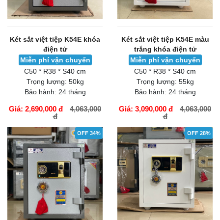
Két sắt việt tiệp K54E khóa
Két sắt việt tiệp K54E màu
điện tử
trắng khóa điện tử
Miễn phí vận chuyển
Miễn phí vận chuyển
C50 * R38 * S40 cm
C50 * R38 * S40 cm
Trọng lượng:
50kg
Trọng lượng:
55kg
Bảo hành:
24 tháng
Bảo hành:
24 tháng
Giá: 2,690,000 đ
4,063,000
Giá: 3,090,000 đ
4,063,000
đ
đ
GIỎ HÀNG
GIỎ HÀNG
OFF 34%
OFF 28%