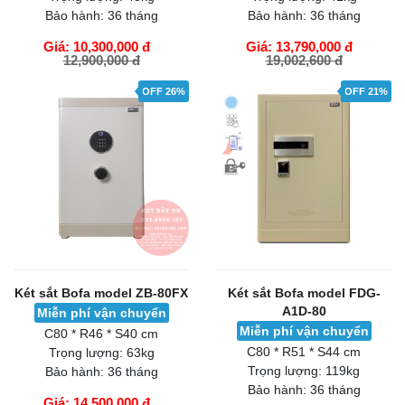
Bảo hành:
36 tháng
Bảo hành:
36 tháng
Giá: 10,300,000 đ
Giá: 13,790,000 đ
12,900,000 đ
19,002,600 đ
GIỎ HÀNG
GIỎ HÀNG
OFF 26%
OFF 21%
Két sắt Bofa model ZB-80FX
Két sắt Bofa model FDG-
A1D-80
Miễn phí vận chuyển
Miễn phí vận chuyển
C80 * R46 * S40 cm
C80 * R51 * S44 cm
Trọng lượng:
63kg
Trọng lượng:
119kg
Bảo hành:
36 tháng
Bảo hành:
36 tháng
Giá: 14,500,000 đ