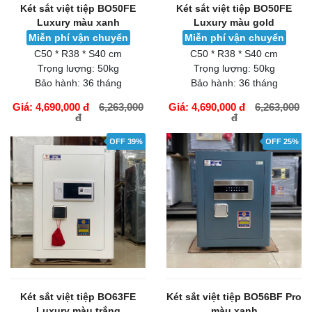
Két sắt việt tiệp BO50FE
Két sắt việt tiệp BO50FE
Luxury màu xanh
Luxury màu gold
Miễn phí vận chuyển
Miễn phí vận chuyển
C50 * R38 * S40 cm
C50 * R38 * S40 cm
Trọng lượng:
50kg
Trọng lượng:
50kg
Bảo hành:
36 tháng
Bảo hành:
36 tháng
Giá: 4,690,000 đ
6,263,000
Giá: 4,690,000 đ
6,263,000
đ
đ
GIỎ HÀNG
GIỎ HÀNG
OFF 39%
OFF 25%
Két sắt việt tiệp BO63FE
Két sắt việt tiệp BO56BF Pro
Luxury màu trắng
màu xanh