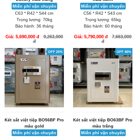
Miễn phí vận chuyển
Miễn phí vận chuyển
C63 * R42 * S44 cm
C56 * R42 * S43 cm
Trọng lượng:
70kg
Trọng lượng:
65kg
Bảo hành:
36 tháng
Bảo hành:
60 tháng
Giá: 5,690,000 đ
9,263,000
Giá: 5,790,000 đ
7,663,000
đ
đ
GIỎ HÀNG
GIỎ HÀNG
OFF 25%
OFF 46%
Két sắt việt tiệp BO56BF Pro
Két sắt việt tiệp BO63BF Pro
màu gold
màu trắng
Miễn phí vận chuyển
Miễn phí vận chuyển