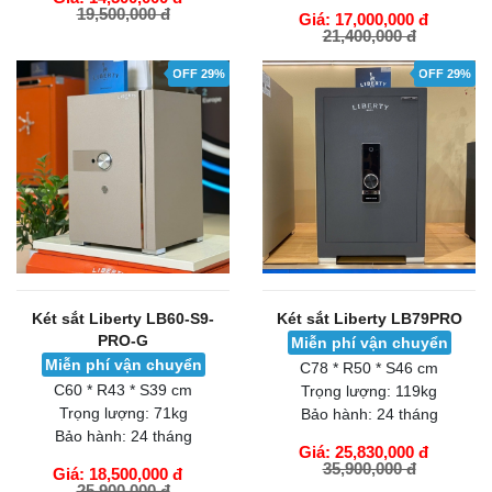
19,500,000 đ
Giá: 17,000,000 đ
21,400,000 đ
GIỎ HÀNG
GIỎ HÀNG
OFF 29%
OFF 29%
Két sắt Liberty LB60-S9-
Két sắt Liberty LB79PRO
PRO-G
Miễn phí vận chuyển
Miễn phí vận chuyển
C78 * R50 * S46 cm
C60 * R43 * S39 cm
Trọng lượng:
119kg
Trọng lượng:
71kg
Bảo hành:
24 tháng
Bảo hành:
24 tháng
Giá: 25,830,000 đ
35,900,000 đ
Giá: 18,500,000 đ
25,900,000 đ