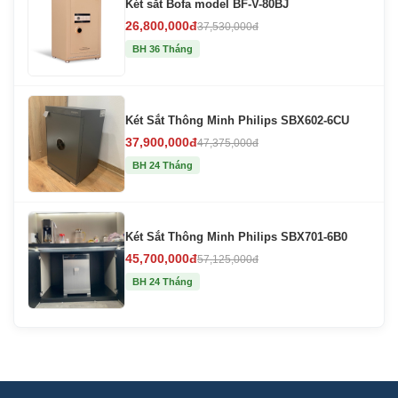
Két sắt Bofa model BF-V-80BJ
26,800,000đ
37,530,000đ
BH 36 Tháng
Két Sắt Thông Minh Philips SBX602-6CU
37,900,000đ
47,375,000đ
BH 24 Tháng
Két Sắt Thông Minh Philips SBX701-6B0
45,700,000đ
57,125,000đ
BH 24 Tháng