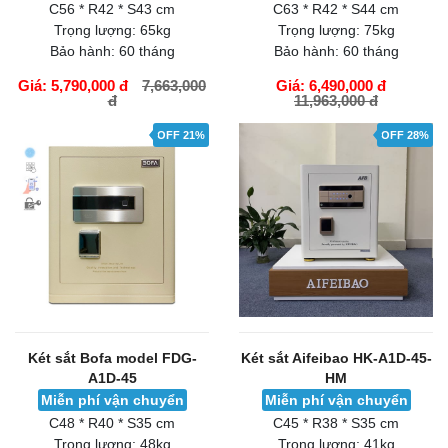
C56 * R42 * S43 cm
C63 * R42 * S44 cm
Trọng lượng:
65kg
Trọng lượng:
75kg
Bảo hành:
60 tháng
Bảo hành:
60 tháng
Giá: 5,790,000 đ
7,663,000
Giá: 6,490,000 đ
đ
11,963,000 đ
GIỎ HÀNG
GIỎ HÀNG
OFF 21%
OFF 28%
Két sắt Bofa model FDG-
Két sắt Aifeibao HK-A1D-45-
A1D-45
HM
Miễn phí vận chuyển
Miễn phí vận chuyển
C48 * R40 * S35 cm
C45 * R38 * S35 cm
Trọng lượng:
48kg
Trọng lượng:
41kg