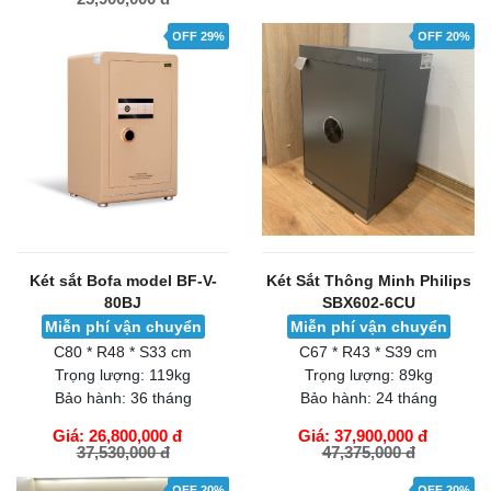
GIỎ HÀNG
GIỎ HÀNG
OFF 29%
OFF 20%
Két sắt Bofa model BF-V-
Két Sắt Thông Minh Philips
80BJ
SBX602-6CU
Miễn phí vận chuyển
Miễn phí vận chuyển
C80 * R48 * S33 cm
C67 * R43 * S39 cm
Trọng lượng:
119kg
Trọng lượng:
89kg
Bảo hành:
36 tháng
Bảo hành:
24 tháng
Giá: 26,800,000 đ
Giá: 37,900,000 đ
37,530,000 đ
47,375,000 đ
GIỎ HÀNG
GIỎ HÀNG
OFF 20%
OFF 20%