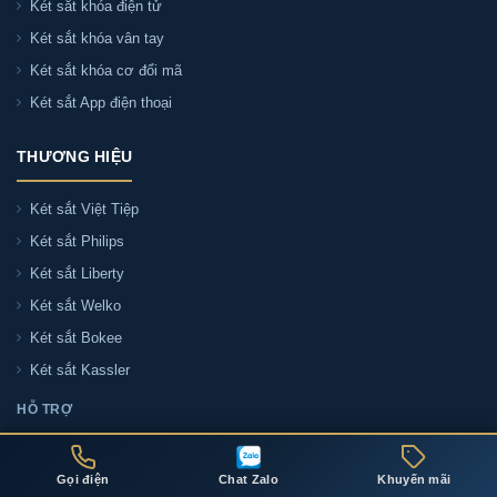
Két sắt khóa điện tử
Két sắt khóa vân tay
Két sắt khóa cơ đổi mã
Két sắt App điện thoại
THƯƠNG HIỆU
Két sắt Việt Tiệp
Két sắt Philips
Két sắt Liberty
Két sắt Welko
Két sắt Bokee
Két sắt Kassler
HỖ TRỢ
Liên hệ tư vấn
Đại lý két sắt
Gọi điện
Chat Zalo
Khuyến mãi