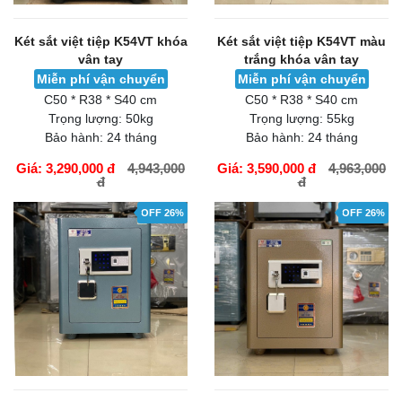
Két sắt việt tiệp K54VT khóa
Két sắt việt tiệp K54VT màu
vân tay
trắng khóa vân tay
Miễn phí vận chuyển
Miễn phí vận chuyển
C50 * R38 * S40 cm
C50 * R38 * S40 cm
Trọng lượng:
50kg
Trọng lượng:
55kg
Bảo hành:
24 tháng
Bảo hành:
24 tháng
Giá: 3,290,000 đ
4,943,000
Giá: 3,590,000 đ
4,963,000
đ
đ
GIỎ HÀNG
GIỎ HÀNG
OFF 26%
OFF 26%