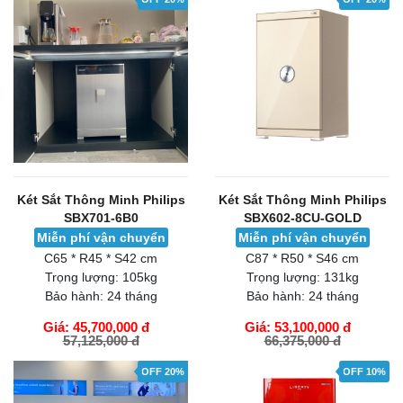
Két Sắt Thông Minh Philips
Két Sắt Thông Minh Philips
SBX701-6B0
SBX602-8CU-GOLD
Miễn phí vận chuyển
Miễn phí vận chuyển
C65 * R45 * S42 cm
C87 * R50 * S46 cm
Trọng lượng:
105kg
Trọng lượng:
131kg
Bảo hành:
24 tháng
Bảo hành:
24 tháng
Giá: 45,700,000 đ
Giá: 53,100,000 đ
57,125,000 đ
66,375,000 đ
GIỎ HÀNG
GIỎ HÀNG
OFF 20%
OFF 10%