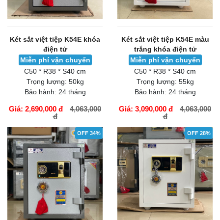
Két sắt việt tiệp K54E khóa
Két sắt việt tiệp K54E màu
điện tử
trắng khóa điện tử
Miễn phí vận chuyển
Miễn phí vận chuyển
C50 * R38 * S40 cm
C50 * R38 * S40 cm
Trọng lượng:
50kg
Trọng lượng:
55kg
Bảo hành:
24 tháng
Bảo hành:
24 tháng
Giá: 2,690,000 đ
4,063,000
Giá: 3,090,000 đ
4,063,000
đ
đ
GIỎ HÀNG
GIỎ HÀNG
OFF 34%
OFF 28%