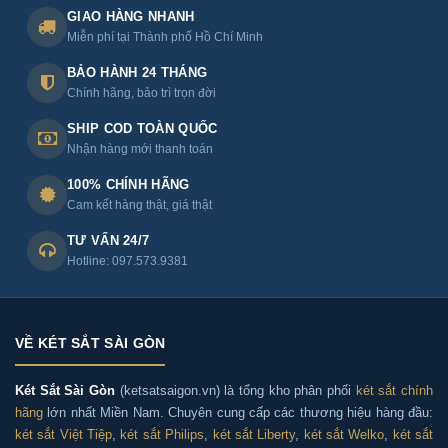
GIAO HÀNG NHANH
Miễn phí tại Thành phố Hồ Chí Minh
BẢO HÀNH 24 THÁNG
Chính hãng, bảo trì trọn đời
SHIP COD TOÀN QUỐC
Nhận hàng mới thanh toán
100% CHÍNH HÃNG
Cam kết hàng thật, giá thật
TƯ VẤN 24/7
Hotline: 097.573.9381
VỀ KÉT SẮT SÀI GÒN
Két Sắt Sài Gòn
(ketsatsaigon.vn) là tổng kho phân phối
két sắt chính
hãng
lớn nhất Miền Nam. Chuyên cung cấp các thương hiệu hàng đầu:
két sắt Việt Tiệp
,
két sắt Philips
,
két sắt Liberty
,
két sắt Welko
,
két sắt