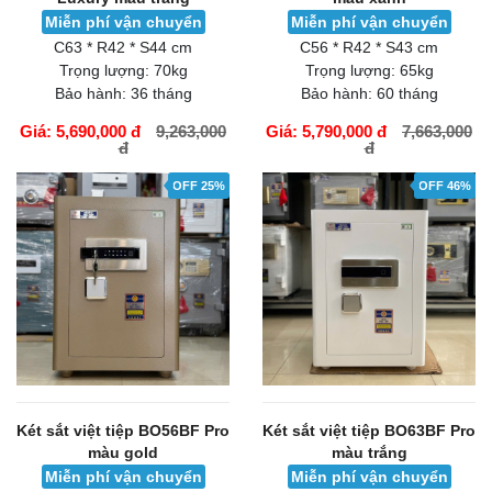
Miễn phí vận chuyển
Miễn phí vận chuyển
C63 * R42 * S44 cm
C56 * R42 * S43 cm
Trọng lượng:
70kg
Trọng lượng:
65kg
Bảo hành:
36 tháng
Bảo hành:
60 tháng
Giá: 5,690,000 đ
9,263,000
Giá: 5,790,000 đ
7,663,000
đ
đ
GIỎ HÀNG
GIỎ HÀNG
OFF 25%
OFF 46%
Két sắt việt tiệp BO56BF Pro
Két sắt việt tiệp BO63BF Pro
màu gold
màu trắng
Miễn phí vận chuyển
Miễn phí vận chuyển