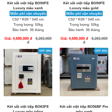
Két sắt việt tiệp BO50FE
Két sắt việt tiệp BO50FE
Luxury màu xanh
Luxury màu gold
Miễn phí vận chuyển
Miễn phí vận chuyển
C50 * R38 * S40 cm
C50 * R38 * S40 cm
Trọng lượng:
50kg
Trọng lượng:
50kg
Bảo hành:
36 tháng
Bảo hành:
36 tháng
Giá: 4,690,000 đ
6,263,000
Giá: 4,690,000 đ
6,263,000
đ
đ
GIỎ HÀNG
GIỎ HÀNG
OFF 39%
OFF 25%
Két sắt việt tiệp BO63FE
Két sắt việt tiệp BO56BF Pro
Luxury màu trắng
màu xanh