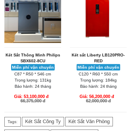
Két Sắt Thông Minh Philips
Két sắt Liberty LB120PRO-
SBX602-8CU
RED
Miễn phí vận chuyển
Miễn phí vận chuyển
C87 * R50 * S46 cm
C120 * R60 * S50 cm
Trọng lượng:
131kg
Trọng lượng:
184kg
Bảo hành:
24 tháng
Bảo hành:
24 tháng
Giá: 53,100,000 đ
Giá: 56,200,000 đ
66,375,000 đ
62,000,000 đ
GIỎ HÀNG
GIỎ HÀNG
Két Sắt Công Ty
Két Sắt Văn Phòng
Tags: