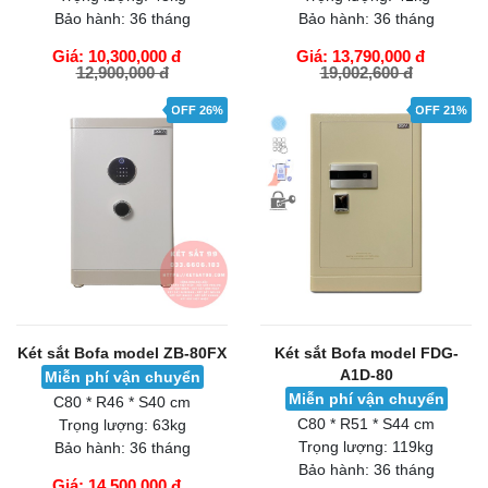
Bảo hành:
36 tháng
Bảo hành:
36 tháng
Giá: 10,300,000 đ
Giá: 13,790,000 đ
12,900,000 đ
19,002,600 đ
GIỎ HÀNG
GIỎ HÀNG
OFF 26%
OFF 21%
Két sắt Bofa model ZB-80FX
Két sắt Bofa model FDG-
A1D-80
Miễn phí vận chuyển
Miễn phí vận chuyển
C80 * R46 * S40 cm
C80 * R51 * S44 cm
Trọng lượng:
63kg
Trọng lượng:
119kg
Bảo hành:
36 tháng
Bảo hành:
36 tháng
Giá: 14,500,000 đ