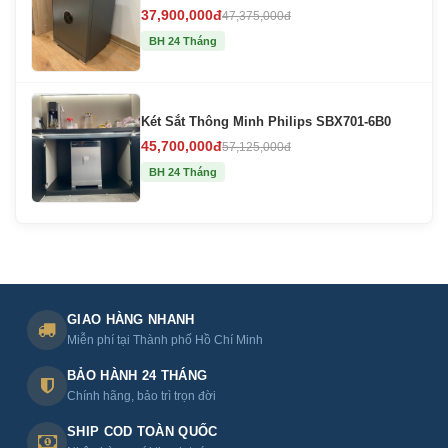
37,900,000đ
47,375,000đ
BH 24 Tháng
Két Sắt Thông Minh Philips SBX701-6B0
45,700,000đ
57,125,000đ
BH 24 Tháng
GIAO HÀNG NHANH
Miễn phí tại Thành phố Hồ Chí Minh
BẢO HÀNH 24 THÁNG
Chính hãng, bảo trì trọn đời
SHIP COD TOÀN QUỐC