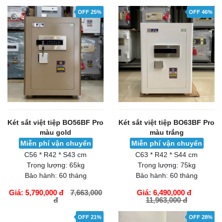
OFF 25%
OFF 46%
Két sắt việt tiệp BO56BF Pro
Két sắt việt tiệp BO63BF Pro
màu gold
màu trắng
Miễn phí vận chuyển
Miễn phí vận chuyển
C56 * R42 * S43 cm
C63 * R42 * S44 cm
Trọng lượng:
65kg
Trọng lượng:
75kg
Bảo hành:
60 tháng
Bảo hành:
60 tháng
Giá: 5,790,000 đ
7,663,000
Giá: 6,490,000 đ
đ
11,963,000 đ
GIỎ HÀNG
GIỎ HÀNG
OFF 21%
OFF 28%