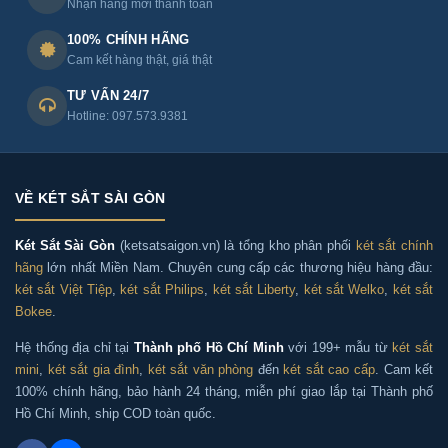
Nhận hàng mới thanh toán
100% CHÍNH HÃNG
Cam kết hàng thật, giá thật
TƯ VẤN 24/7
Hotline: 097.573.9381
VỀ KÉT SẮT SÀI GÒN
Két Sắt Sài Gòn
(ketsatsaigon.vn) là tổng kho phân phối
két sắt chính
hãng
lớn nhất Miền Nam. Chuyên cung cấp các thương hiệu hàng đầu:
két sắt Việt Tiệp
,
két sắt Philips
,
két sắt Liberty
,
két sắt Welko
,
két sắt
Bokee
.
Hệ thống địa chỉ tại
Thành phố Hồ Chí Minh
với 199+ mẫu từ
két sắt
mini
,
két sắt gia đình
,
két sắt văn phòng
đến
két sắt cao cấp
. Cam kết
100% chính hãng, bảo hành 24 tháng, miễn phí giao lắp tại Thành phố
Hồ Chí Minh, ship COD toàn quốc.