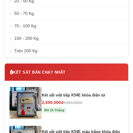
20 - 50 Kg
50 - 70 Kg
70 - 100 Kg
100 - 200 Kg
Trên 200 Kg
KÉT SẮT BÁN CHẠY NHẤT
Két sắt việt tiệp K54E khóa điện tử
2,690,000đ
4,063,000đ
BH 24 Tháng
Két sắt việt tiệp K54E màu trắng khóa điện