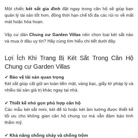
Một chiếc
két sắt gia đình
đặt ngay trong căn hộ sẽ giúp bạn
quản lý tài sản tốt hơn, đồng thời hạn chế tối đa các rủi ro về mất
mát hoặc hỏa hoạn.
Vậy cư dân
Chung cư Garden Villas
nên chọn loại két sắt nào
và mua ở đâu uy tín? Hãy cùng tìm hiểu chi tiết dưới đây.
Lợi Ích Khi Trang Bị Két Sắt Trong Căn Hộ
Chung cư Garden Villas
✔
Bảo vệ tài sản quan trọng
Két sắt giúp cất giữ an toàn tiền mặt, vàng bạc, giấy tờ pháp lý và
nhiều tài sản giá trị khác ngay tại nhà.
✔
Thiết kế nhỏ gọn phù hợp căn hộ
Các mẫu két sắt mini, két để tủ hoặc két âm tường được thiết kế
tối ưu cho không gian căn hộ chung cư mà vẫn đảm bảo tính
thẩm mỹ.
✔
Khả năng chống cháy và chống trộm