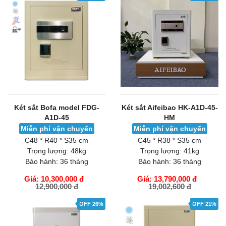
Két sắt Bofa model FDG-
Két sắt Aifeibao HK-A1D-45-
A1D-45
HM
Miễn phí vận chuyển
Miễn phí vận chuyển
C48 * R40 * S35 cm
C45 * R38 * S35 cm
Trọng lượng:
48kg
Trọng lượng:
41kg
Bảo hành:
36 tháng
Bảo hành:
36 tháng
Giá: 10,300,000 đ
Giá: 13,790,000 đ
12,900,000 đ
19,002,600 đ
GIỎ HÀNG
GIỎ HÀNG
OFF 26%
OFF 21%