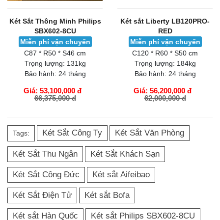
Két Sắt Thông Minh Philips
Két sắt Liberty LB120PRO-
SBX602-8CU
RED
Miễn phí vận chuyển
Miễn phí vận chuyển
C87 * R50 * S46 cm
C120 * R60 * S50 cm
Trọng lượng:
131kg
Trọng lượng:
184kg
Bảo hành:
24 tháng
Bảo hành:
24 tháng
Giá: 53,100,000 đ
Giá: 56,200,000 đ
66,375,000 đ
62,000,000 đ
GIỎ HÀNG
GIỎ HÀNG
Két Sắt Công Ty
Két Sắt Văn Phòng
Tags:
Két Sắt Thu Ngân
Két Sắt Khách Sạn
Két Sắt Công Đức
Két sắt Aifeibao
Két Sắt Điện Tử
Két sắt Bofa
Két sắt Hàn Quốc
Két sắt Philips SBX602-8CU