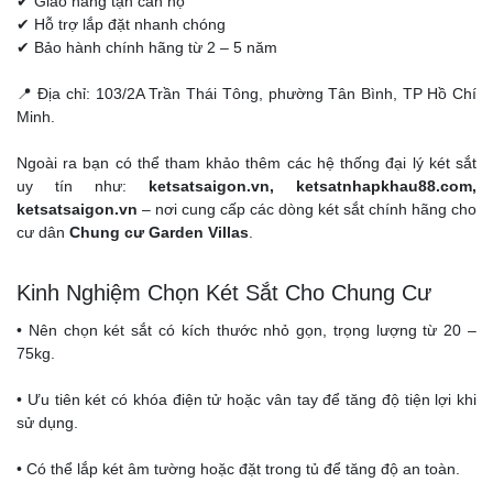
✔ Giao hàng tận căn hộ
✔ Hỗ trợ lắp đặt nhanh chóng
✔ Bảo hành chính hãng từ 2 – 5 năm
📍 Địa chỉ: 103/2A Trần Thái Tông, phường Tân Bình, TP Hồ Chí
Minh.
Ngoài ra bạn có thể tham khảo thêm các hệ thống đại lý két sắt
uy tín như:
ketsatsaigon.vn, ketsatnhapkhau88.com,
ketsatsaigon.vn
– nơi cung cấp các dòng két sắt chính hãng cho
cư dân
Chung cư Garden Villas
.
Kinh Nghiệm Chọn Két Sắt Cho Chung Cư
• Nên chọn két sắt có kích thước nhỏ gọn, trọng lượng từ 20 –
75kg.
• Ưu tiên két có khóa điện tử hoặc vân tay để tăng độ tiện lợi khi
sử dụng.
• Có thể lắp két âm tường hoặc đặt trong tủ để tăng độ an toàn.