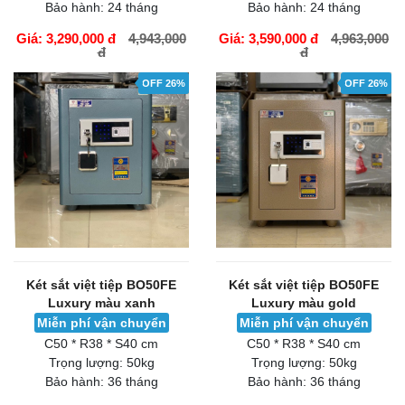
Bảo hành:
24 tháng
Bảo hành:
24 tháng
Giá: 3,290,000 đ
4,943,000
Giá: 3,590,000 đ
4,963,000
đ
đ
GIỎ HÀNG
GIỎ HÀNG
OFF 26%
OFF 26%
Két sắt việt tiệp BO50FE
Két sắt việt tiệp BO50FE
Luxury màu xanh
Luxury màu gold
Miễn phí vận chuyển
Miễn phí vận chuyển
C50 * R38 * S40 cm
C50 * R38 * S40 cm
Trọng lượng:
50kg
Trọng lượng:
50kg
Bảo hành:
36 tháng
Bảo hành:
36 tháng