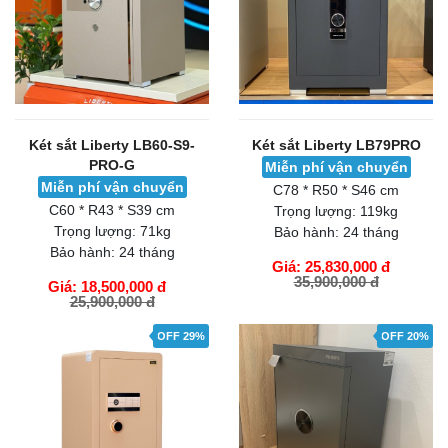
Két sắt Liberty LB60-S9-
Két sắt Liberty LB79PRO
PRO-G
Miễn phí vận chuyển
Miễn phí vận chuyển
C78 * R50 * S46 cm
C60 * R43 * S39 cm
Trọng lượng:
119kg
Trọng lượng:
71kg
Bảo hành:
24 tháng
Bảo hành:
24 tháng
Giá: 25,830,000 đ
35,900,000 đ
Giá: 18,500,000 đ
25,900,000 đ
GIỎ HÀNG
GIỎ HÀNG
OFF 29%
OFF 20%