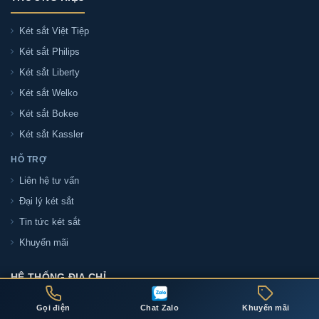
Két sắt Việt Tiệp
Két sắt Philips
Két sắt Liberty
Két sắt Welko
Két sắt Bokee
Két sắt Kassler
HỖ TRỢ
Liên hệ tư vấn
Đại lý két sắt
Tin tức két sắt
Khuyến mãi
HỆ THỐNG ĐỊA CHỈ
Gọi điện
Chat Zalo
Khuyến mãi
ĐỊA CHỈ THÀNH PHỐ HỒ CHÍ MINH