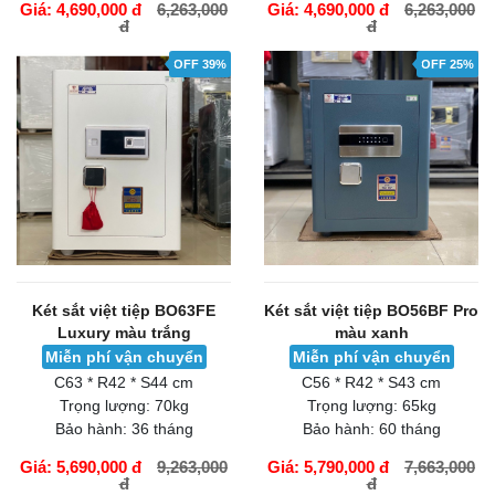
Giá: 4,690,000 đ
6,263,000
Giá: 4,690,000 đ
6,263,000
đ
đ
GIỎ HÀNG
GIỎ HÀNG
OFF 39%
OFF 25%
Két sắt việt tiệp BO63FE
Két sắt việt tiệp BO56BF Pro
Luxury màu trắng
màu xanh
Miễn phí vận chuyển
Miễn phí vận chuyển
C63 * R42 * S44 cm
C56 * R42 * S43 cm
Trọng lượng:
70kg
Trọng lượng:
65kg
Bảo hành:
36 tháng
Bảo hành:
60 tháng
Giá: 5,690,000 đ
9,263,000
Giá: 5,790,000 đ
7,663,000
đ
đ
GIỎ HÀNG
GIỎ HÀNG