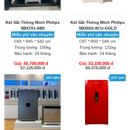
Két Sắt Thông Minh Philips
Két Sắt Thông Minh Philips
SBX701-6B0
SBX602-8CU-GOLD
Miễn phí vận chuyển
Miễn phí vận chuyển
C65 * R45 * S42 cm
C87 * R50 * S46 cm
Trọng lượng:
105kg
Trọng lượng:
131kg
Bảo hành:
24 tháng
Bảo hành:
24 tháng
Giá: 45,700,000 đ
Giá: 53,100,000 đ
57,125,000 đ
66,375,000 đ
GIỎ HÀNG
GIỎ HÀNG
OFF 20%
OFF 10%