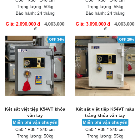
C50 * R38 * S40 cm
C50 * R38 * S40 cm
Trọng lượng:
50kg
Trọng lượng:
55kg
Bảo hành:
24 tháng
Bảo hành:
24 tháng
Giá: 2,690,000 đ
4,063,000
Giá: 3,090,000 đ
4,063,000
đ
đ
GIỎ HÀNG
GIỎ HÀNG
OFF 34%
OFF 28%
Két sắt việt tiệp K54VT khóa
Két sắt việt tiệp K54VT màu
vân tay
trắng khóa vân tay
Miễn phí vận chuyển
Miễn phí vận chuyển
C50 * R38 * S40 cm
C50 * R38 * S40 cm
Trọng lượng:
50kg
Trọng lượng:
55kg