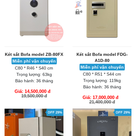
Két sắt Bofa model ZB-80FX
Két sắt Bofa model FDG-
A1D-80
Miễn phí vận chuyển
Miễn phí vận chuyển
C80 * R46 * S40 cm
C80 * R51 * S44 cm
Trọng lượng:
63kg
Trọng lượng:
119kg
Bảo hành:
36 tháng
Bảo hành:
36 tháng
Giá: 14,500,000 đ
19,500,000 đ
Giá: 17,000,000 đ
21,400,000 đ
GIỎ HÀNG
GIỎ HÀNG
OFF 29%
OFF 29%