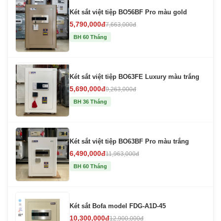
Két sắt việt tiệp BO56BF Pro màu gold
5,790,000đ
7,663,000đ
BH 60 Tháng
Két sắt việt tiệp BO63FE Luxury màu trắng
5,690,000đ
9,263,000đ
BH 36 Tháng
Két sắt việt tiệp BO63BF Pro màu trắng
6,490,000đ
11,963,000đ
BH 60 Tháng
Két sắt Bofa model FDG-A1D-45
10,300,000đ
12,900,000đ