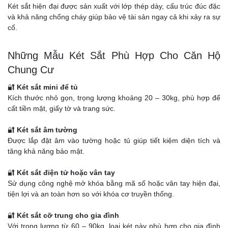
Két sắt hiện đại được sản xuất với lớp thép dày, cấu trúc đúc đặc
và khả năng chống cháy giúp bảo vệ tài sản ngay cả khi xảy ra sự
cố.
Những Mẫu Két Sắt Phù Hợp Cho Căn Hộ
Chung Cư
🔐
Két sắt mini để tủ
Kích thước nhỏ gọn, trọng lượng khoảng 20 – 30kg, phù hợp để
cất tiền mặt, giấy tờ và trang sức.
🔐
Két sắt âm tường
Được lắp đặt âm vào tường hoặc tủ giúp tiết kiệm diện tích và
tăng khả năng bảo mật.
🔐
Két sắt điện tử hoặc vân tay
Sử dụng công nghệ mở khóa bằng mã số hoặc vân tay hiện đại,
tiện lợi và an toàn hơn so với khóa cơ truyền thống.
🔐
Két sắt cỡ trung cho gia đình
Với trọng lượng từ 60 – 90kg, loại két này phù hợp cho gia đình