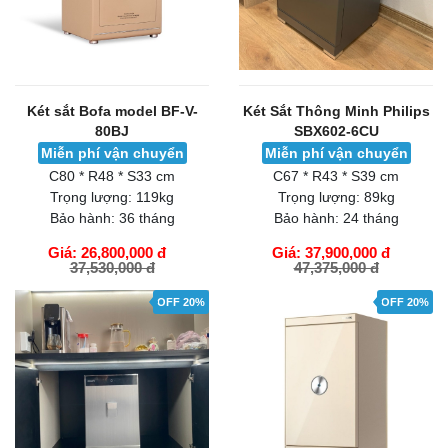
Két sắt Bofa model BF-V-
Két Sắt Thông Minh Philips
80BJ
SBX602-6CU
Miễn phí vận chuyển
Miễn phí vận chuyển
C80 * R48 * S33 cm
C67 * R43 * S39 cm
Trọng lượng:
119kg
Trọng lượng:
89kg
Bảo hành:
36 tháng
Bảo hành:
24 tháng
Giá: 26,800,000 đ
Giá: 37,900,000 đ
37,530,000 đ
47,375,000 đ
GIỎ HÀNG
GIỎ HÀNG
OFF 20%
OFF 20%