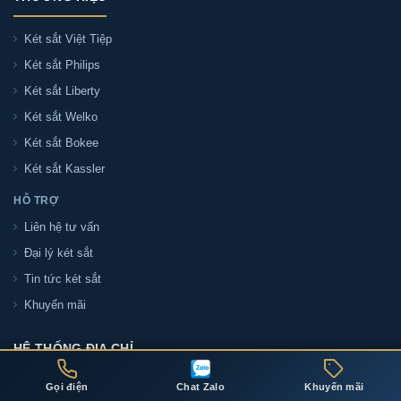
Két sắt Việt Tiệp
Két sắt Philips
Két sắt Liberty
Két sắt Welko
Két sắt Bokee
Két sắt Kassler
HỖ TRỢ
Liên hệ tư vấn
Đại lý két sắt
Tin tức két sắt
Khuyến mãi
HỆ THỐNG ĐỊA CHỈ
Gọi điện
Chat Zalo
Khuyến mãi
ĐỊA CHỈ THÀNH PHỐ HỒ CHÍ MINH