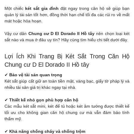
Một chiếc
két sắt gia đình
đặt ngay trong căn hộ sẽ giúp bạn
quản lý tài sản tốt hơn, đồng thời hạn chế tối đa các rủi ro về mất
mát hoặc hỏa hoạn.
Vậy cư dân
Chung cư D El Dorado II Hồ tây
nên chọn loại két
sắt nào và mua ở đâu uy tín? Hãy cùng tìm hiểu chi tiết dưới đây.
Lợi Ích Khi Trang Bị Két Sắt Trong Căn Hộ
Chung cư D El Dorado II Hồ tây
✔
Bảo vệ tài sản quan trọng
Két sắt giúp cất giữ an toàn tiền mặt, vàng bạc, giấy tờ pháp lý và
nhiều tài sản giá trị khác ngay tại nhà.
✔
Thiết kế nhỏ gọn phù hợp căn hộ
Các mẫu két sắt mini, két để tủ hoặc két âm tường được thiết kế
tối ưu cho không gian căn hộ chung cư mà vẫn đảm bảo tính
thẩm mỹ.
✔
Khả năng chống cháy và chống trộm