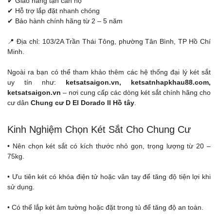
✔ Giao hàng tận căn hộ
✔ Hỗ trợ lắp đặt nhanh chóng
✔ Bảo hành chính hãng từ 2 – 5 năm
📍 Địa chỉ: 103/2A Trần Thái Tông, phường Tân Bình, TP Hồ Chí
Minh.
Ngoài ra bạn có thể tham khảo thêm các hệ thống đại lý két sắt
uy tín như:
ketsatsaigon.vn, ketsatnhapkhau88.com,
ketsatsaigon.vn
– nơi cung cấp các dòng két sắt chính hãng cho
cư dân
Chung cư D El Dorado II Hồ tây
.
Kinh Nghiệm Chọn Két Sắt Cho Chung Cư
• Nên chọn két sắt có kích thước nhỏ gọn, trọng lượng từ 20 –
75kg.
• Ưu tiên két có khóa điện tử hoặc vân tay để tăng độ tiện lợi khi
sử dụng.
• Có thể lắp két âm tường hoặc đặt trong tủ để tăng độ an toàn.