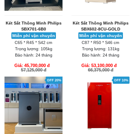
Két Sắt Thông Minh Philips
Két Sắt Thông Minh Philips
SBX701-6B0
SBX602-8CU-GOLD
Miễn phí vận chuyển
Miễn phí vận chuyển
C65 * R45 * S42 cm
C87 * R50 * S46 cm
Trọng lượng:
105kg
Trọng lượng:
131kg
Bảo hành:
24 tháng
Bảo hành:
24 tháng
Giá: 45,700,000 đ
Giá: 53,100,000 đ
57,125,000 đ
66,375,000 đ
GIỎ HÀNG
GIỎ HÀNG
OFF 20%
OFF 10%