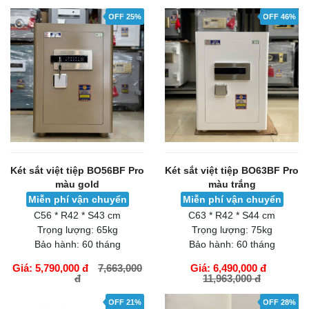
OFF 25%
OFF 46%
Két sắt việt tiệp BO56BF Pro
Két sắt việt tiệp BO63BF Pro
màu gold
màu trắng
Miễn phí vận chuyển
Miễn phí vận chuyển
C56 * R42 * S43 cm
C63 * R42 * S44 cm
Trọng lượng:
65kg
Trọng lượng:
75kg
Bảo hành:
60 tháng
Bảo hành:
60 tháng
Giá: 5,790,000 đ
7,663,000
Giá: 6,490,000 đ
đ
11,963,000 đ
GIỎ HÀNG
GIỎ HÀNG
OFF 21%
OFF 28%