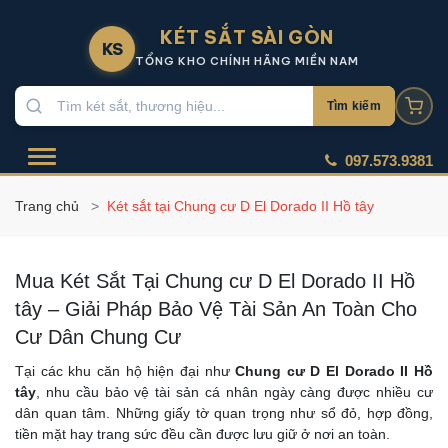
KÉT SẮT SÀI GÒN
KS
TỔNG KHO CHÍNH HÃNG MIỀN NAM
Tìm kiếm
097.573.9381
Trang chủ
Két sắt tại Chung cư D El Dorado II Hồ tây
Mua Két Sắt Tại Chung cư D El Dorado II Hồ
tây – Giải Pháp Bảo Vệ Tài Sản An Toàn Cho
Cư Dân Chung Cư
Tại các khu căn hộ hiện đại như
Chung cư D El Dorado II Hồ
tây
, nhu cầu bảo vệ tài sản cá nhân ngày càng được nhiều cư
dân quan tâm. Những giấy tờ quan trọng như sổ đỏ, hợp đồng,
tiền mặt hay trang sức đều cần được lưu giữ ở nơi an toàn.