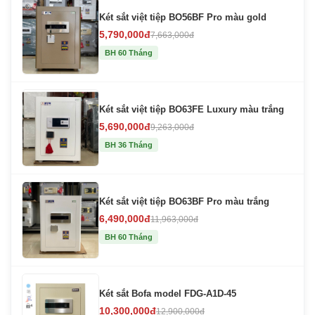
Két sắt việt tiệp BO56BF Pro màu gold
5,790,000đ
7,663,000đ
BH 60 Tháng
Két sắt việt tiệp BO63FE Luxury màu trắng
5,690,000đ
9,263,000đ
BH 36 Tháng
Két sắt việt tiệp BO63BF Pro màu trắng
6,490,000đ
11,963,000đ
BH 60 Tháng
Két sắt Bofa model FDG-A1D-45
10,300,000đ
12,900,000đ