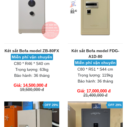
Két sắt Bofa model ZB-80FX
Két sắt Bofa model FDG-
A1D-80
Miễn phí vận chuyển
Miễn phí vận chuyển
C80 * R46 * S40 cm
C80 * R51 * S44 cm
Trọng lượng:
63kg
Trọng lượng:
119kg
Bảo hành:
36 tháng
Bảo hành:
36 tháng
Giá: 14,500,000 đ
19,500,000 đ
Giá: 17,000,000 đ
21,400,000 đ
GIỎ HÀNG
GIỎ HÀNG
OFF 29%
OFF 29%