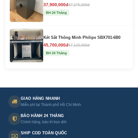
37,900,000đ
47,375,000đ
BH 24 Tháng
Két Sắt Thông Minh Philips SBX701-6B0
45,700,000đ
57,125,000đ
BH 24 Tháng
GIAO HÀNG NHANH
Miễn phí tại Thành phố Hồ Chí Minh
BẢO HÀNH 24 THÁNG
Chính hãng, bảo trì trọn đời
SHIP COD TOÀN QUỐC