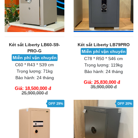
Két sắt Liberty LB60-S9-
Két sắt Liberty LB79PRO
PRO-G
Miễn phí vận chuyển
Miễn phí vận chuyển
C78 * R50 * S46 cm
C60 * R43 * S39 cm
Trọng lượng:
119kg
Trọng lượng:
71kg
Bảo hành:
24 tháng
Bảo hành:
24 tháng
Giá: 25,830,000 đ
35,900,000 đ
Giá: 18,500,000 đ
25,900,000 đ
GIỎ HÀNG
GIỎ HÀNG
OFF 29%
OFF 20%