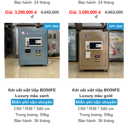
Bảo hành:
24 tháng
Bảo hành:
24 tháng
Giá: 3,290,000 đ
4,943,000
Giá: 3,590,000 đ
4,963,000
đ
đ
GIỎ HÀNG
GIỎ HÀNG
OFF 26%
OFF 26%
Két sắt việt tiệp BO50FE
Két sắt việt tiệp BO50FE
Luxury màu xanh
Luxury màu gold
Miễn phí vận chuyển
Miễn phí vận chuyển
C50 * R38 * S40 cm
C50 * R38 * S40 cm
Trọng lượng:
50kg
Trọng lượng:
50kg
Bảo hành:
36 tháng
Bảo hành:
36 tháng