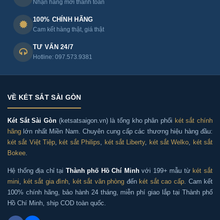
Nhận hàng mới thanh toán
100% CHÍNH HÃNG
Cam kết hàng thật, giá thật
TƯ VẤN 24/7
Hotline: 097.573.9381
VỀ KÉT SẮT SÀI GÒN
Két Sắt Sài Gòn
(ketsatsaigon.vn) là tổng kho phân phối
két sắt chính
hãng
lớn nhất Miền Nam. Chuyên cung cấp các thương hiệu hàng đầu:
két sắt Việt Tiệp
,
két sắt Philips
,
két sắt Liberty
,
két sắt Welko
,
két sắt
Bokee
.
Hệ thống địa chỉ tại
Thành phố Hồ Chí Minh
với 199+ mẫu từ
két sắt
mini
,
két sắt gia đình
,
két sắt văn phòng
đến
két sắt cao cấp
. Cam kết
100% chính hãng, bảo hành 24 tháng, miễn phí giao lắp tại Thành phố
Hồ Chí Minh, ship COD toàn quốc.