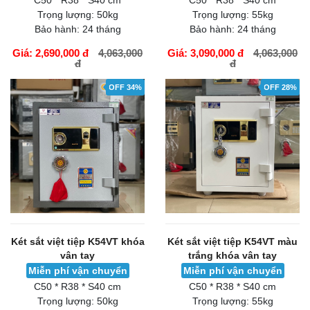
C50 * R38 * S40 cm
C50 * R38 * S40 cm
Trọng lượng:
50kg
Trọng lượng:
55kg
Bảo hành:
24 tháng
Bảo hành:
24 tháng
Giá: 2,690,000 đ
4,063,000
Giá: 3,090,000 đ
4,063,000
đ
đ
GIỎ HÀNG
GIỎ HÀNG
OFF 34%
OFF 28%
Két sắt việt tiệp K54VT khóa
Két sắt việt tiệp K54VT màu
vân tay
trắng khóa vân tay
Miễn phí vận chuyển
Miễn phí vận chuyển
C50 * R38 * S40 cm
C50 * R38 * S40 cm
Trọng lượng:
50kg
Trọng lượng:
55kg