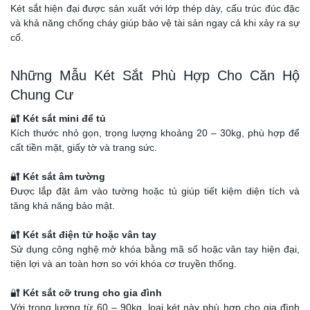
Két sắt hiện đại được sản xuất với lớp thép dày, cấu trúc đúc đặc
và khả năng chống cháy giúp bảo vệ tài sản ngay cả khi xảy ra sự
cố.
Những Mẫu Két Sắt Phù Hợp Cho Căn Hộ
Chung Cư
🔐
Két sắt mini để tủ
Kích thước nhỏ gọn, trọng lượng khoảng 20 – 30kg, phù hợp để
cất tiền mặt, giấy tờ và trang sức.
🔐
Két sắt âm tường
Được lắp đặt âm vào tường hoặc tủ giúp tiết kiệm diện tích và
tăng khả năng bảo mật.
🔐
Két sắt điện tử hoặc vân tay
Sử dụng công nghệ mở khóa bằng mã số hoặc vân tay hiện đại,
tiện lợi và an toàn hơn so với khóa cơ truyền thống.
🔐
Két sắt cỡ trung cho gia đình
Với trọng lượng từ 60 – 90kg, loại két này phù hợp cho gia đình