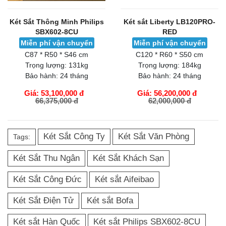
Két Sắt Thông Minh Philips
Két sắt Liberty LB120PRO-
SBX602-8CU
RED
Miễn phí vận chuyển
Miễn phí vận chuyển
C87 * R50 * S46 cm
C120 * R60 * S50 cm
Trọng lượng:
131kg
Trọng lượng:
184kg
Bảo hành:
24 tháng
Bảo hành:
24 tháng
Giá: 53,100,000 đ
Giá: 56,200,000 đ
66,375,000 đ
62,000,000 đ
GIỎ HÀNG
GIỎ HÀNG
Két Sắt Công Ty
Két Sắt Văn Phòng
Tags:
Két Sắt Thu Ngân
Két Sắt Khách Sạn
Két Sắt Công Đức
Két sắt Aifeibao
Két Sắt Điện Tử
Két sắt Bofa
Két sắt Hàn Quốc
Két sắt Philips SBX602-8CU