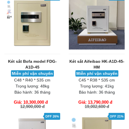
Két sắt Bofa model FDG-
Két sắt Aifeibao HK-A1D-45-
A1D-45
HM
Miễn phí vận chuyển
Miễn phí vận chuyển
C48 * R40 * S35 cm
C45 * R38 * S35 cm
Trọng lượng:
48kg
Trọng lượng:
41kg
Bảo hành:
36 tháng
Bảo hành:
36 tháng
Giá: 10,300,000 đ
Giá: 13,790,000 đ
12,900,000 đ
19,002,600 đ
GIỎ HÀNG
GIỎ HÀNG
OFF 26%
OFF 21%