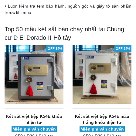
• Luôn kiểm tra tem bảo hành, nguồn gốc và giấy tờ sản phẩm
trước khi mua.
Top 50 mẫu két sắt bán chạy nhất tại Chung
cư D El Dorado II Hồ tây
OFF 34%
OFF 24%
Két sắt việt tiệp K54E khóa
Két sắt việt tiệp K54E màu
điện tử
trắng khóa điện tử
Miễn phí vận chuyển
Miễn phí vận chuyển