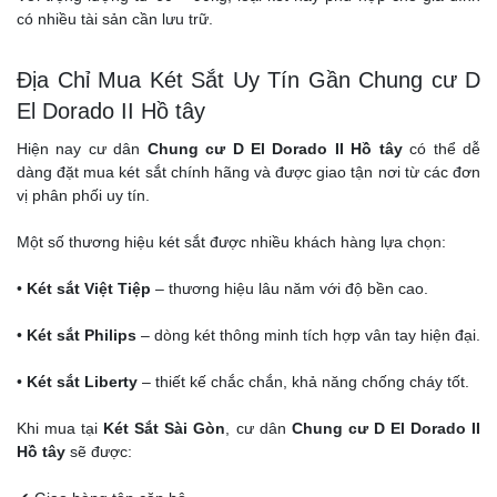
có nhiều tài sản cần lưu trữ.
Địa Chỉ Mua Két Sắt Uy Tín Gần Chung cư D
El Dorado II Hồ tây
Hiện nay cư dân
Chung cư D El Dorado II Hồ tây
có thể dễ
dàng đặt mua két sắt chính hãng và được giao tận nơi từ các đơn
vị phân phối uy tín.
Một số thương hiệu két sắt được nhiều khách hàng lựa chọn:
•
Két sắt Việt Tiệp
– thương hiệu lâu năm với độ bền cao.
•
Két sắt Philips
– dòng két thông minh tích hợp vân tay hiện đại.
•
Két sắt Liberty
– thiết kế chắc chắn, khả năng chống cháy tốt.
Khi mua tại
Két Sắt Sài Gòn
, cư dân
Chung cư D El Dorado II
Hồ tây
sẽ được: