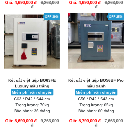
Giá: 4,690,000 đ
6,263,000
Giá: 4,690,000 đ
6,263,000
đ
đ
GIỎ HÀNG
GIỎ HÀNG
OFF 39%
OFF 25%
Két sắt việt tiệp BO63FE
Két sắt việt tiệp BO56BF Pro
Luxury màu trắng
màu xanh
Miễn phí vận chuyển
Miễn phí vận chuyển
C63 * R42 * S44 cm
C56 * R42 * S43 cm
Trọng lượng:
70kg
Trọng lượng:
65kg
Bảo hành:
36 tháng
Bảo hành:
60 tháng
Giá: 5,690,000 đ
9,263,000
Giá: 5,790,000 đ
7,663,000
đ
đ
GIỎ HÀNG
GIỎ HÀNG