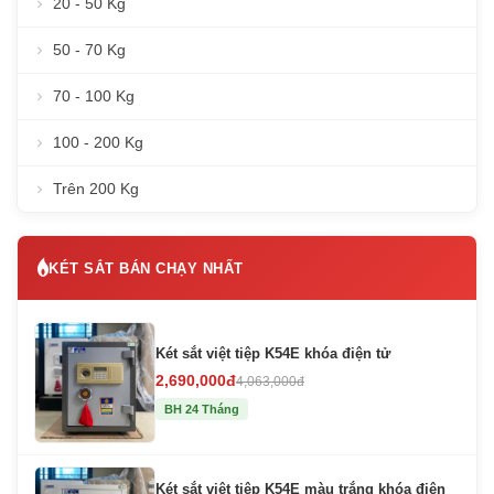
20 - 50 Kg
50 - 70 Kg
70 - 100 Kg
100 - 200 Kg
Trên 200 Kg
KÉT SẮT BÁN CHẠY NHẤT
Két sắt việt tiệp K54E khóa điện tử
2,690,000đ
4,063,000đ
BH 24 Tháng
Két sắt việt tiệp K54E màu trắng khóa điện